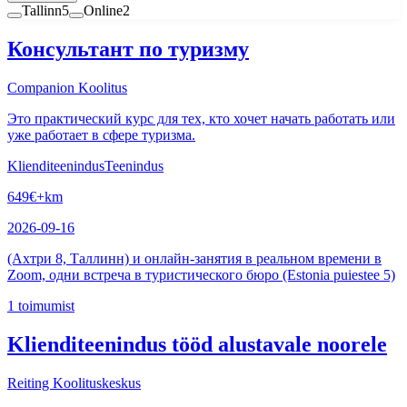
Tallinn
5
Online
2
Консультант по туризму
Companion Koolitus
Это практический курс для тех, кто хочет начать работать или
уже работает в сфере туризма.
Klienditeenindus
Teenindus
649
€
+km
2026-09-16
(Ахтри 8, Таллинн) и онлайн-занятия в реальном времени в
Zoom, одни встреча в туристического бюро (Estonia puiestee 5)
1
toimumist
Klienditeenindus tööd alustavale noorele
Reiting Koolituskeskus