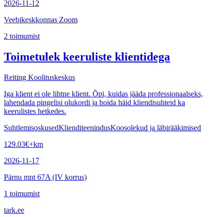
2026-11-12
Veebikeskkonnas Zoom
2
toimumist
Toimetulek keeruliste klientidega
Reiting Koolituskeskus
Iga klient ei ole lihtne klient. Õpi, kuidas jääda professionaalseks,
lahendada pingelisi olukordi ja hoida häid kliendisuhteid ka
keerulistes hetkedes.
Suhtlemisoskused
Klienditeenindus
Koosolekud ja läbirääkimised
129.03
€
+km
2026-11-17
Pärnu mnt 67A (IV korrus)
1
toimumist
tark
.
ee