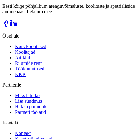
Eesti kõige põhjalikum arenguvõimaluste, koolituste ja spetsialistide
andmebaas. Leia oma tee.
Õppijale
Kõik koolitused
Koolitajad
Artiklid
Ruumide rent
Töökuulutused
KKK
Partnerile
Miks liituda?
Lisa sündmus
Hakka partneriks
Partneri töölaud
Kontakt
Kontakt
Kasutustingimused