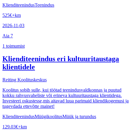
Klienditeenindus
Teenindus
525
€
+km
2026-11-03
Aia 7
1
toimumist
Klienditeenindus eri kultuuritaustaga
klientidele
Reiting Koolituskeskus
Koolitus sobib sulle, kui töötad teenindusvaldkonnas ja puutud
kokku rahvusvaheliste või erineva kultuuritaustaga klientidega.
Investeeri oskustesse,mis aitavad luua parimaid kliendikogemusi ja
tugevdada ettevõtte mainet!
Klienditeenindus
Müügikoolitus
Müük ja turundus
129.03
€
+km