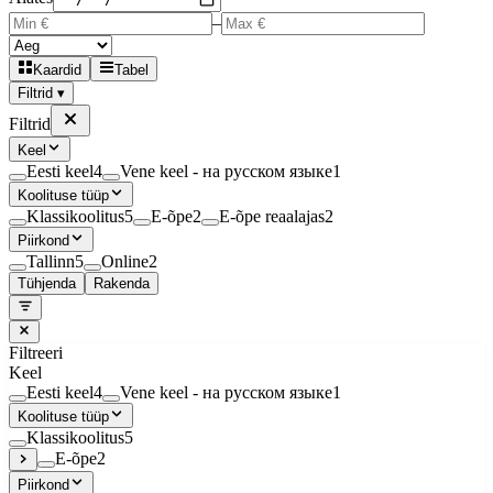
–
Kaardid
Tabel
Filtrid ▾
Filtrid
Keel
Eesti keel
4
Vene keel - на русском языке
1
Koolituse tüüp
Klassikoolitus
5
E-õpe
2
E-õpe reaalajas
2
Piirkond
Tallinn
5
Online
2
Tühjenda
Rakenda
Filtreeri
Keel
Eesti keel
4
Vene keel - на русском языке
1
Koolituse tüüp
Klassikoolitus
5
E-õpe
2
Piirkond