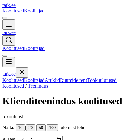
tark
.
ee
Koolitused
Koolitajad
tark
.
ee
Koolitused
Koolitajad
tark
.
ee
Koolitused
Koolitajad
Artiklid
Ruumide rent
Töökuulutused
Koolitused
/
Teenindus
Klienditeenindus
koolitused
5
koolitust
Näita:
|
|
|
tulemust lehel
10
20
50
100
Alates