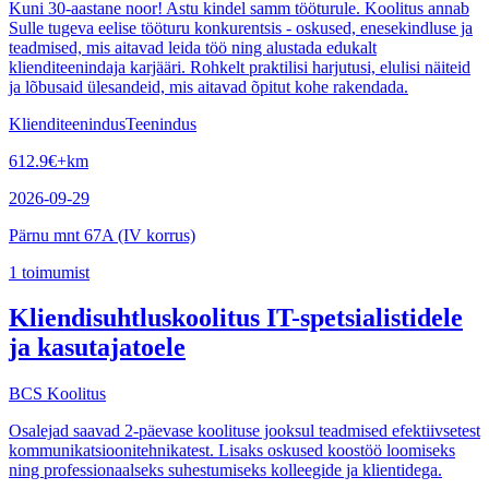
Kuni 30-aastane noor! Astu kindel samm tööturule. Koolitus annab
Sulle tugeva eelise tööturu konkurentsis - oskused, enesekindluse ja
teadmised, mis aitavad leida töö ning alustada edukalt
klienditeenindaja karjääri. Rohkelt praktilisi harjutusi, elulisi näiteid
ja lõbusaid ülesandeid, mis aitavad õpitut kohe rakendada.
Klienditeenindus
Teenindus
612.9
€
+km
2026-09-29
Pärnu mnt 67A (IV korrus)
1
toimumist
Kliendisuhtluskoolitus IT-spetsialistidele
ja kasutajatoele
BCS Koolitus
Osalejad saavad 2-päevase koolituse jooksul teadmised efektiivsetest
kommunikatsioonitehnikatest. Lisaks oskused koostöö loomiseks
ning professionaalseks suhestumiseks kolleegide ja klientidega.