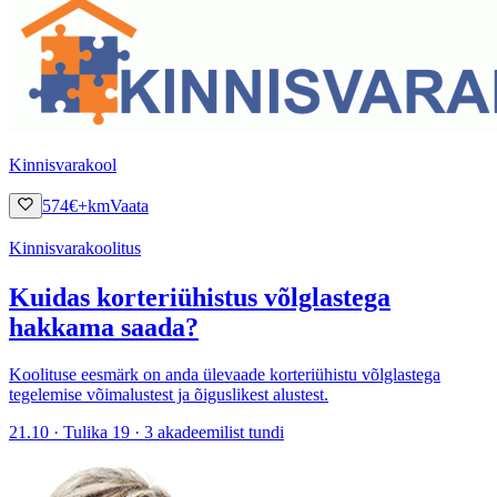
Kinnisvarakool
574
€
+km
Vaata
Kinnisvarakoolitus
Kuidas korteriühistus võlglastega
hakkama saada?
Koolituse eesmärk on anda ülevaade korteriühistu võlglastega
tegelemise võimalustest ja õiguslikest alustest.
21.10 · Tulika 19 · 3 akadeemilist tundi