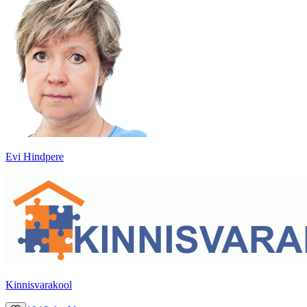
Evi Hindpere
Kinnisvarakool