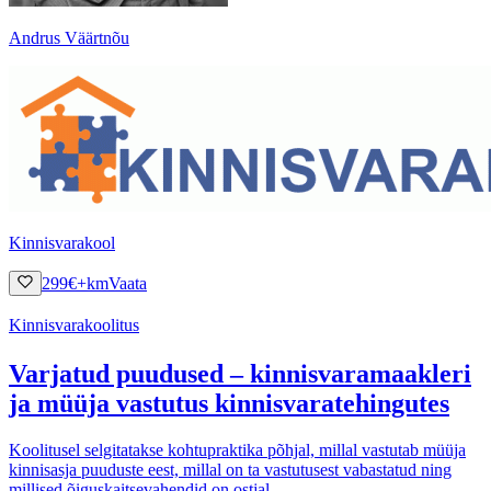
Andrus Väärtnõu
Kinnisvarakool
299
€
+km
Vaata
Kinnisvarakoolitus
Varjatud puudused – kinnisvaramaakleri
ja müüja vastutus kinnisvaratehingutes
Koolitusel selgitatakse kohtupraktika põhjal, millal vastutab müüja
kinnisasja puuduste eest, millal on ta vastutusest vabastatud ning
millised õiguskaitsevahendid on ostjal.