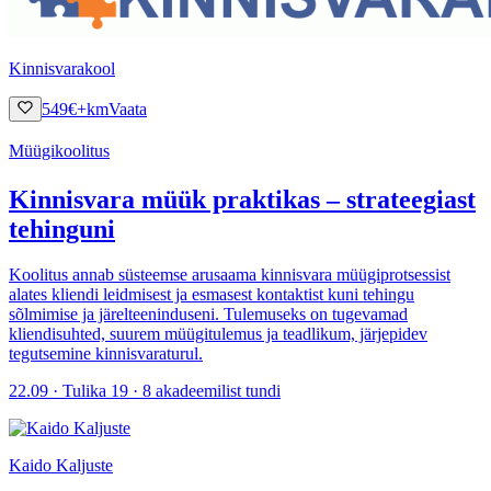
Kinnisvarakool
549
€
+km
Vaata
Müügikoolitus
Kinnisvara müük praktikas – strateegiast
tehinguni
Koolitus annab süsteemse arusaama kinnisvara müügiprotsessist
alates kliendi leidmisest ja esmasest kontaktist kuni tehingu
sõlmimise ja järelteeninduseni. Tulemuseks on tugevamad
kliendisuhted, suurem müügitulemus ja teadlikum, järjepidev
tegutsemine kinnisvaraturul.
22.09 · Tulika 19 · 8 akadeemilist tundi
Kaido Kaljuste