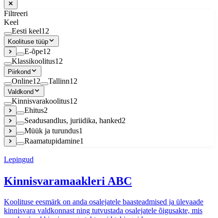
Filtreeri
Keel
Eesti keel
12
Koolituse tüüp
E-õpe
12
Klassikoolitus
12
Piirkond
Online
12
Tallinn
12
Valdkond
Kinnisvarakoolitus
12
Ehitus
2
Seadusandlus, juriidika, hanked
2
Müük ja turundus
1
Raamatupidamine
1
Lepingud
Kinnisvaramaakleri ABC
Koolituse eesmärk on anda osalejatele baasteadmised ja ülevaade
kinnisvara valdkonnast ning tutvustada osalejatele õigusakte, mis