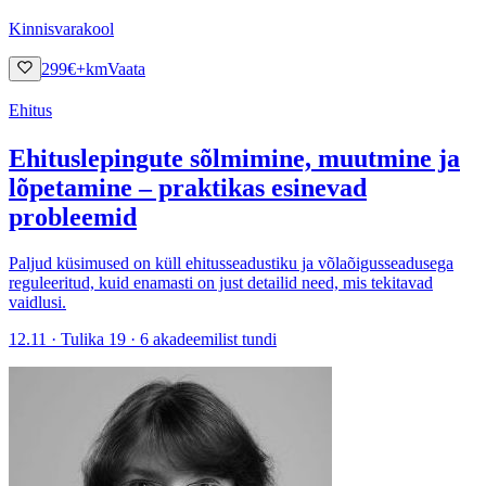
Kinnisvarakool
299
€
+km
Vaata
Ehitus
Ehituslepingute sõlmimine, muutmine ja
lõpetamine – praktikas esinevad
probleemid
Paljud küsimused on küll ehitusseadustiku ja võlaõigusseadusega
reguleeritud, kuid enamasti on just detailid need, mis tekitavad
vaidlusi.
12.11 · Tulika 19 · 6 akadeemilist tundi