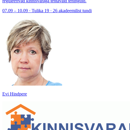
reguleerivad kinnisvaraga tehtavaid tehinguid.
07.09 – 10.09 · Tulika 19 · 26 akadeemilist tundi
Evi Hindpere