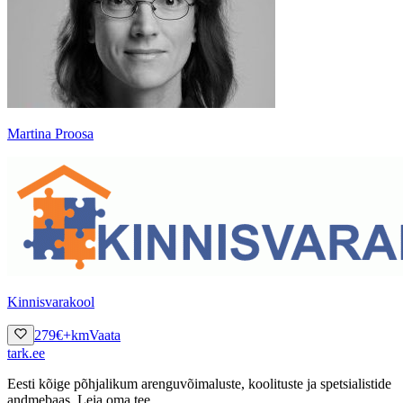
Martina Proosa
Kinnisvarakool
279
€
+km
Vaata
tark
.
ee
Eesti kõige põhjalikum arenguvõimaluste, koolituste ja spetsialistide
andmebaas. Leia oma tee.