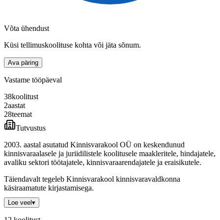
Võta ühendust
Küsi tellimuskoolituse kohta või jäta sõnum.
Ava päring
Vastame tööpäeval
38
koolitust
2
aastat
28
teemat
Tutvustus
2003. aastal asutatud Kinnisvarakool OÜ on keskendunud
kinnisvaraalasele ja juriidilistele koolitusele maakleritele, hindajatele,
avaliku sektori töötajatele, kinnisvaraarendajatele ja eraisikutele.
Täiendavalt tegeleb Kinnisvarakool kinnisvaravaldkonna
käsiraamatute kirjastamisega.
Loe veel
▾
12
koolitust