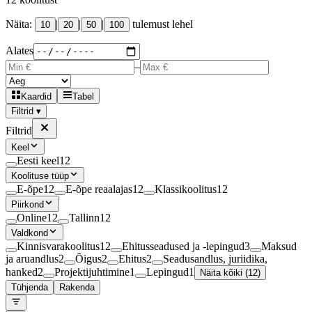
Näita:
|
|
|
tulemust lehel
10
20
50
100
Alates
–
Kaardid
Tabel
Filtrid ▾
Filtrid
Keel
Eesti keel
12
Koolituse tüüp
E-õpe
12
E-õpe reaalajas
12
Klassikoolitus
12
Piirkond
Online
12
Tallinn
12
Valdkond
Kinnisvarakoolitus
12
Ehitusseadused ja -lepingud
3
Maksud
ja aruandlus
2
Õigus
2
Ehitus
2
Seadusandlus, juriidika,
hanked
2
Projektijuhtimine
1
Lepingud
1
Näita kõiki (12)
Tühjenda
Rakenda