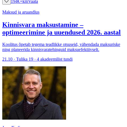
194
€
+km
Vaata
Maksud ja aruandlus
Kinnisvara maksustamine –
optimeerimine ja uuendused 2026. aastal
Koolitus õpetab tegema teadlikke otsuseid, vähendada maksuriske
ning planeerida kinnisvaratehinguid maksuefektiivselt.
21.10 · Tulika 19 · 4 akadeemilist tundi