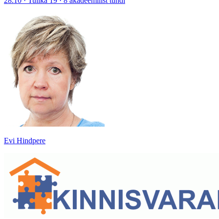
28.10 · Tulika 19 · 8 akadeemilist tundi
Evi Hindpere