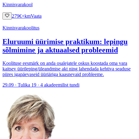
Kinnisvarakool
279
€
+km
Vaata
Kinnisvarakoolitus
Eluruumi üürimise praktikum: lepingu
sõlmimine ja aktuaalsed probleemid
Koolituse eesmärk on anda osalejatele oskus koostada oma vara
kaitsev üürileping/üleandmise akt ning lahendada kehtiva seaduse
piires igapäevaseid üüriäriga kaasnevaid probleeme.
29.09 · Tulika 19 · 4 akadeemilist tundi