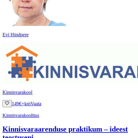
Evi Hindpere
Kinnisvarakool
149
€
+km
Vaata
Kinnisvarakoolitus
Kinnisvaraarenduse praktikum – ideest
teostuseni