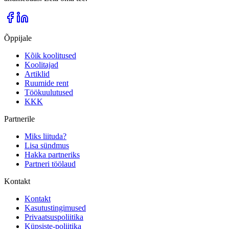
Õppijale
Kõik koolitused
Koolitajad
Artiklid
Ruumide rent
Töökuulutused
KKK
Partnerile
Miks liituda?
Lisa sündmus
Hakka partneriks
Partneri töölaud
Kontakt
Kontakt
Kasutustingimused
Privaatsuspoliitika
Küpsiste-poliitika