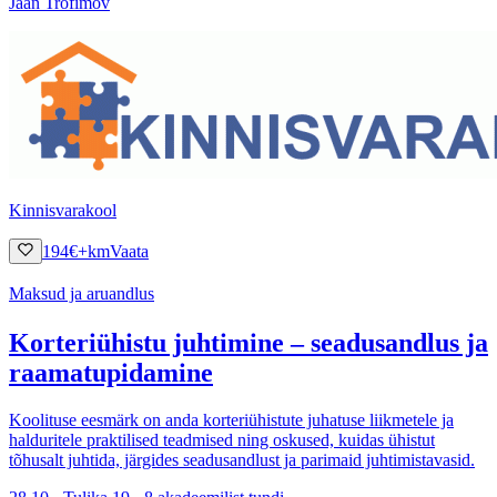
Jaan Trofimov
Kinnisvarakool
194
€
+km
Vaata
Maksud ja aruandlus
Korteriühistu juhtimine – seadusandlus ja
raamatupidamine
Koolituse eesmärk on anda korteriühistute juhatuse liikmetele ja
halduritele praktilised teadmised ning oskused, kuidas ühistut
tõhusalt juhtida, järgides seadusandlust ja parimaid juhtimistavasid.