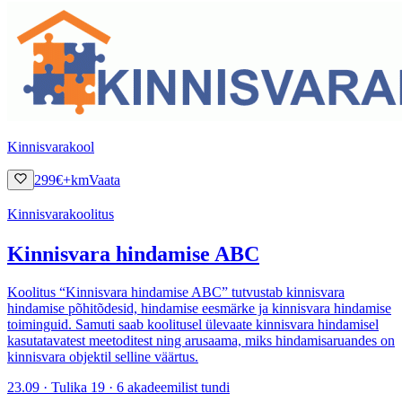
Kinnisvarakool
299
€
+km
Vaata
Kinnisvarakoolitus
Kinnisvara hindamise ABC
Koolitus “Kinnisvara hindamise ABC” tutvustab kinnisvara
hindamise põhitõdesid, hindamise eesmärke ja kinnisvara hindamise
toiminguid. Samuti saab koolitusel ülevaate kinnisvara hindamisel
kasutatavatest meetoditest ning arusaama, miks hindamisaruandes on
kinnisvara objektil selline väärtus.
23.09 · Tulika 19 · 6 akadeemilist tundi