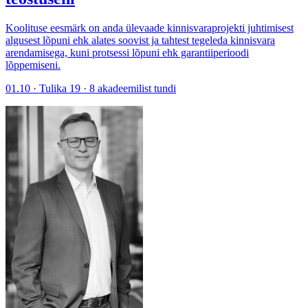
Koolituse eesmärk on anda ülevaade kinnisvaraprojekti juhtimisest
algusest lõpuni ehk alates soovist ja tahtest tegeleda kinnisvara
arendamisega, kuni protsessi lõpuni ehk garantiiperioodi
lõppemiseni.
01.10 · Tulika 19 · 8 akadeemilist tundi