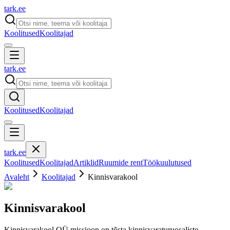
tark
.
ee
Koolitused
Koolitajad
tark
.
ee
Koolitused
Koolitajad
tark
.
ee
Koolitused
Koolitajad
Artiklid
Ruumide rent
Töökuulutused
Avaleht
Koolitajad
Kinnisvarakool
Kinnisvarakool
Kinnisvarakool OÜ missioon on tõsta kinnisvaraturuosaliste