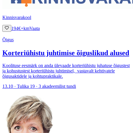
Kinnisvarakool
194
€
+km
Vaata
Õigus
Korteriühistu juhtimise õiguslikud alused
Koolituse eesmärk on anda ülevaade korteriühistu juhatuse õigustest
ja kohustustest korteriühistu juhtimisel, vastavalt kehtivatele
õigusaktidele ja kohtupraktikale.
13.10 · Tulika 19 · 3 akadeemilist tundi