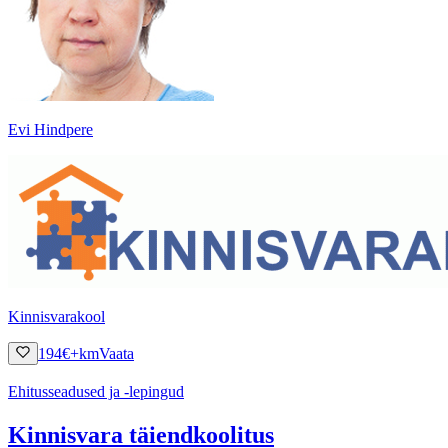
Evi Hindpere
Kinnisvarakool
194
€
+km
Vaata
Ehitusseadused ja -lepingud
Kinnisvara täiendkoolitus