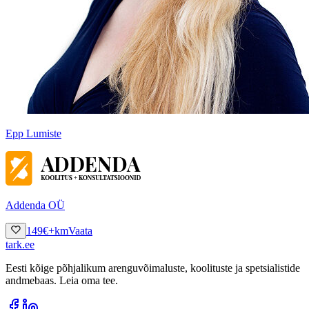
Epp Lumiste
Addenda OÜ
149
€
+km
Vaata
tark
.
ee
Eesti kõige põhjalikum arenguvõimaluste, koolituste ja spetsialistide
andmebaas. Leia oma tee.