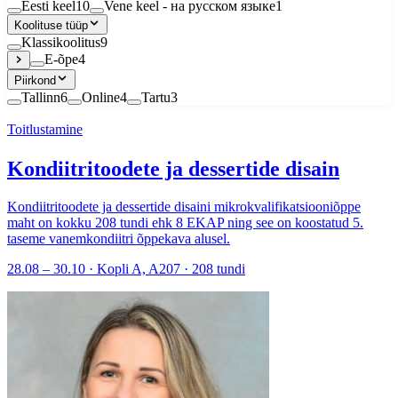
Eesti keel
10
Vene keel - на русском языке
1
Koolituse tüüp
Klassikoolitus
9
E-õpe
4
Piirkond
Tallinn
6
Online
4
Tartu
3
Toitlustamine
Kondiitritoodete ja dessertide disain
Kondiitritoodete ja dessertide disaini mikrokvalifikatsiooniõppe
maht on kokku 208 tundi ehk 8 EKAP ning see on koostatud 5.
taseme vanemkondiitri õppekava alusel.
28.08 – 30.10 · Kopli A, A207 · 208 tundi