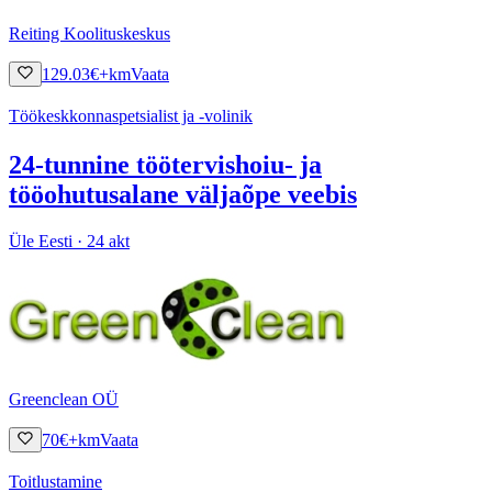
Reiting Koolituskeskus
129.03
€
+km
Vaata
Töökeskkonnaspetsialist ja -volinik
24-tunnine töötervishoiu- ja
tööohutusalane väljaõpe veebis
Üle Eesti · 24 akt
Greenclean OÜ
70
€
+km
Vaata
Toitlustamine