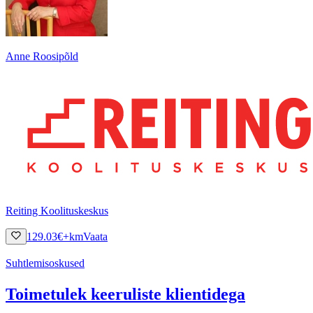
Anne Roosipõld
Reiting Koolituskeskus
129.03
€
+km
Vaata
Suhtlemisoskused
Toimetulek keeruliste klientidega