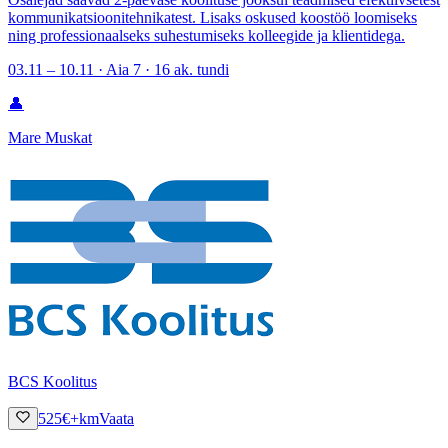
kommunikatsioonitehnikatest. Lisaks oskused koostöö loomiseks
ning professionaalseks suhestumiseks kolleegide ja klientidega.
03.11 – 10.11 · Aia 7 · 16 ak. tundi
👤
Mare Muskat
BCS Koolitus
525
€
+km
Vaata