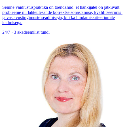
Senine vaidlustuspraktika on tõendanud, et hankijatel on jätkuvalt
probleeme nii lähteülesande korrektse sõnastamise, kvalifitseerimis-
ja vastavustingimuste seadmisega, kui ka hindamiskriteeriumite
leidmisega.
24/7 · 3 akadeemilist tundi