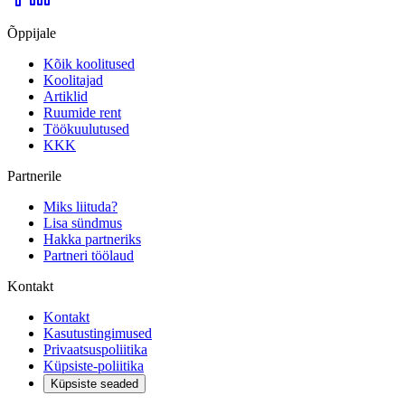
Õppijale
Kõik koolitused
Koolitajad
Artiklid
Ruumide rent
Töökuulutused
KKK
Partnerile
Miks liituda?
Lisa sündmus
Hakka partneriks
Partneri töölaud
Kontakt
Kontakt
Kasutustingimused
Privaatsuspoliitika
Küpsiste-poliitika
Küpsiste seaded