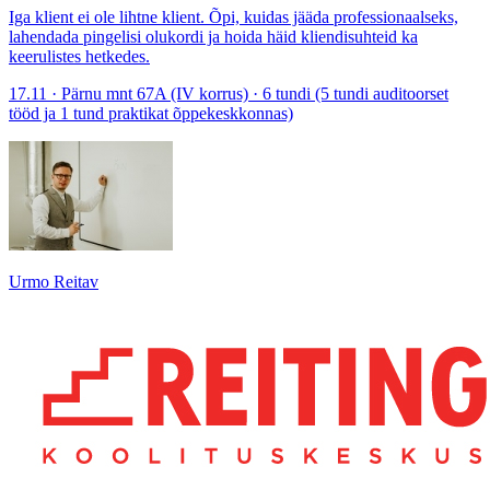
Iga klient ei ole lihtne klient. Õpi, kuidas jääda professionaalseks,
lahendada pingelisi olukordi ja hoida häid kliendisuhteid ka
keerulistes hetkedes.
17.11 · Pärnu mnt 67A (IV korrus) · 6 tundi (5 tundi auditoorset
tööd ja 1 tund praktikat õppekeskkonnas)
Urmo Reitav