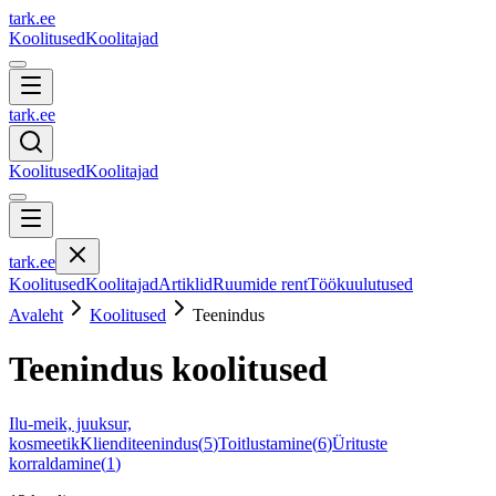
tark
.
ee
Koolitused
Koolitajad
tark
.
ee
Koolitused
Koolitajad
tark
.
ee
Koolitused
Koolitajad
Artiklid
Ruumide rent
Töökuulutused
Avaleht
Koolitused
Teenindus
Teenindus
koolitused
Ilu-meik, juuksur,
kosmeetik
Klienditeenindus
(
5
)
Toitlustamine
(
6
)
Ürituste
korraldamine
(
1
)