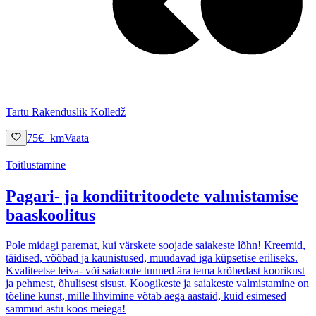
Tartu Rakenduslik Kolledž
75
€
+km
Vaata
Toitlustamine
Pagari- ja kondiitritoodete valmistamise
baaskoolitus
Pole midagi paremat, kui värskete soojade saiakeste lõhn! Kreemid,
täidised, võõbad ja kaunistused, muudavad iga küpsetise eriliseks.
Kvaliteetse leiva- või saiatoote tunned ära tema krõbedast koorikust
ja pehmest, õhulisest sisust. Koogikeste ja saiakeste valmistamine on
tõeline kunst, mille lihvimine võtab aega aastaid, kuid esimesed
sammud astu koos meiega!