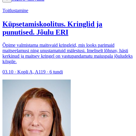
Toitlustamine
Küpsetamiskoolitus. Kringlid ja
punutised. Jõulu ERI
Õpime valmistama maitsvaid kringleid, mis looks parimaid
maitseelamusi ning unustamatuid mälestusi. Imeliselt lõhnav, hästi
kerkinud ja maitsev kringel on vastupandamatu maiuspala jõuludeks
kõigile.
03.10 · Kopli A, A119 · 6 tundi