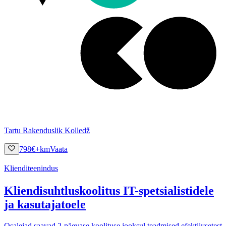
Tartu Rakenduslik Kolledž
798
€
+km
Vaata
Klienditeenindus
Kliendisuhtluskoolitus IT-spetsialistidele
ja kasutajatoele
Osalejad saavad 2-päevase koolituse jooksul teadmised efektiivsetest