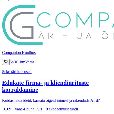
Companion Koolitus
649
€
+km
Vaata
Sekretäri kursused
Edukate firma- ja kliendiürituste
korraldamine
Kuidas leida ideid, kaasata õigeid inimesi ja rakendada AI-d?
16.09 · Vana-Lõuna 39/1 · 8 akadeemilist tundi