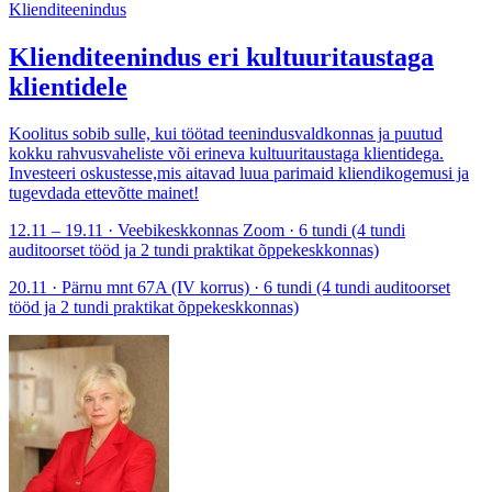
Klienditeenindus
Klienditeenindus eri kultuuritaustaga
klientidele
Koolitus sobib sulle, kui töötad teenindusvaldkonnas ja puutud
kokku rahvusvaheliste või erineva kultuuritaustaga klientidega.
Investeeri oskustesse,mis aitavad luua parimaid kliendikogemusi ja
tugevdada ettevõtte mainet!
12.11 – 19.11 · Veebikeskkonnas Zoom · 6 tundi (4 tundi
auditoorset tööd ja 2 tundi praktikat õppekeskkonnas)
20.11 · Pärnu mnt 67A (IV korrus) · 6 tundi (4 tundi auditoorset
tööd ja 2 tundi praktikat õppekeskkonnas)