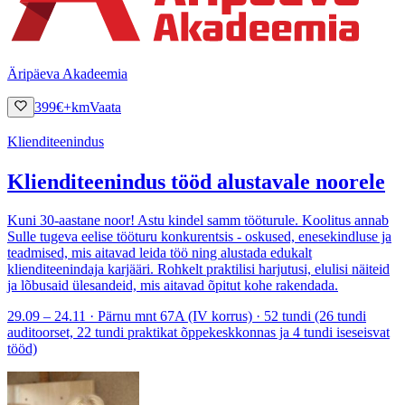
Äripäeva Akadeemia
399
€
+km
Vaata
Klienditeenindus
Klienditeenindus tööd alustavale noorele
Kuni 30-aastane noor! Astu kindel samm tööturule. Koolitus annab
Sulle tugeva eelise tööturu konkurentsis - oskused, enesekindluse ja
teadmised, mis aitavad leida töö ning alustada edukalt
klienditeenindaja karjääri. Rohkelt praktilisi harjutusi, elulisi näiteid
ja lõbusaid ülesandeid, mis aitavad õpitut kohe rakendada.
29.09 – 24.11 · Pärnu mnt 67A (IV korrus) · 52 tundi (26 tundi
auditoorset, 22 tundi praktikat õppekeskkonnas ja 4 tundi iseseisvat
tööd)