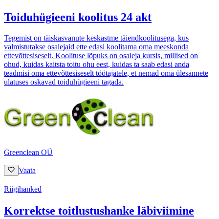
Toiduhügieeni koolitus 24 akt
Tegemist on täiskasvanute keskastme täiendkoolitusega, kus
valmistutakse osalejaid ette edasi koolitama oma meeskonda
ettevõttesiseselt. Koolituse lõpuks on osaleja kursis, millised on
ohud, kuidas kaitsta toitu ohu eest, kuidas ta saab edasi anda
teadmisi oma ettevõttesiseselt töötajatele, et nemad oma ülesannete
ulatuses oskavad toiduhügieeni tagada.
Greenclean OÜ
Vaata
Riigihanked
Korrektse toitlustushanke läbiviimine