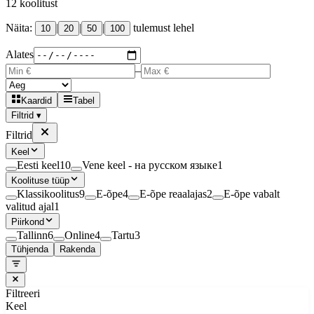
12
koolitust
Näita:
|
|
|
tulemust lehel
10
20
50
100
Alates
–
Kaardid
Tabel
Filtrid ▾
Filtrid
Keel
Eesti keel
10
Vene keel - на русском языке
1
Koolituse tüüp
Klassikoolitus
9
E-õpe
4
E-õpe reaalajas
2
E-õpe vabalt
valitud ajal
1
Piirkond
Tallinn
6
Online
4
Tartu
3
Tühjenda
Rakenda
Filtreeri
Keel