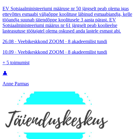
EV Sotsiaalministeeriumi määruse nr 50 järgselt peab olema igas
ettevõttes esmaabi väljaõppe koolituse läbinud esmaabiandja, kelle
tööandja suunab täiendõppe koolitusele 3 aasta pärast. EV
Sotsiaalministeeriumi määrus nr 61 järgselt peab koolieelse
lasteasutuse töötajatel olema oskused anda lastele esmast abi.
26.08 · Veebikeskkond ZOOM · 8 akadeemilist tundi
10.09 · Veebikeskkond ZOOM · 8 akadeemilist tundi
+
5
toimumist
👤
Anne Parmas