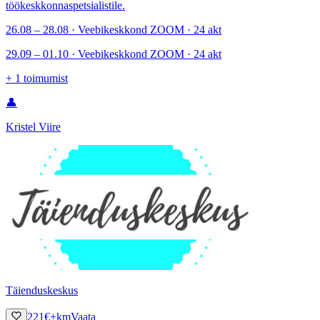
töökeskkonnaspetsialistile.
26.08 – 28.08 · Veebikeskkond ZOOM · 24 akt
29.09 – 01.10 · Veebikeskkond ZOOM · 24 akt
+
1
toimumist
👤
Kristel Viire
Täienduskeskus
221
€
+km
Vaata