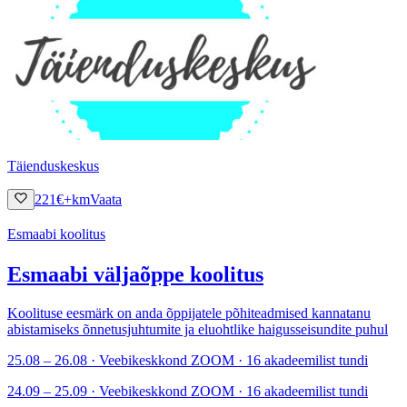
Täienduskeskus
221
€
+km
Vaata
Esmaabi koolitus
Esmaabi väljaõppe koolitus
Koolituse eesmärk on anda õppijatele põhiteadmised kannatanu
abistamiseks õnnetusjuhtumite ja eluohtlike haigusseisundite puhul
25.08 – 26.08 · Veebikeskkond ZOOM · 16 akadeemilist tundi
24.09 – 25.09 · Veebikeskkond ZOOM · 16 akadeemilist tundi