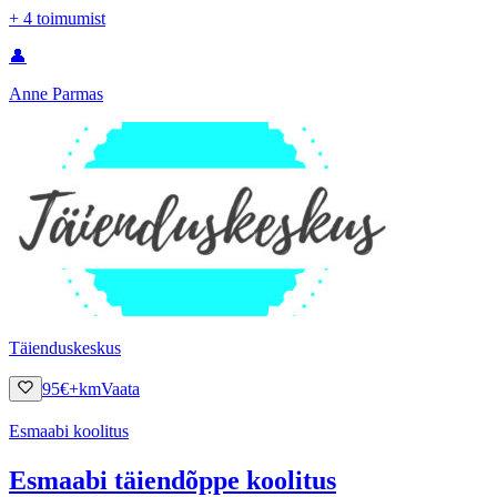
+
4
toimumist
👤
Anne Parmas
Täienduskeskus
95
€
+km
Vaata
Esmaabi koolitus
Esmaabi täiendõppe koolitus