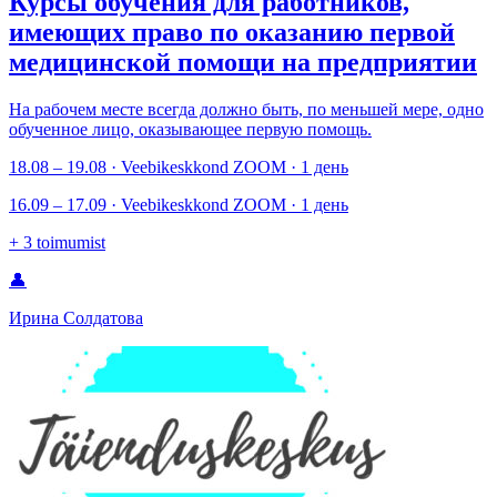
Курсы обучения для работников,
имеющих право по оказанию первой
медицинской помощи на предприятии
На рабочем месте всегда должно быть, по меньшей мере, одно
обученное лицо, оказывающее первую помощь.
18.08 – 19.08 · Veebikeskkond ZOOM · 1 день
16.09 – 17.09 · Veebikeskkond ZOOM · 1 день
+
3
toimumist
👤
Ирина Солдатова