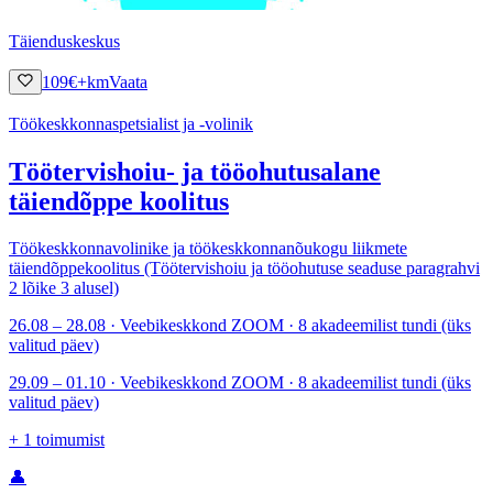
Täienduskeskus
109
€
+km
Vaata
Töökeskkonnaspetsialist ja -volinik
Töötervishoiu- ja tööohutusalane
täiendõppe koolitus
Töökeskkonnavolinike ja töökeskkonnanõukogu liikmete
täiendõppekoolitus (Töötervishoiu ja tööohutuse seaduse paragrahvi
2 lõike 3 alusel)
26.08 – 28.08 · Veebikeskkond ZOOM · 8 akadeemilist tundi (üks
valitud päev)
29.09 – 01.10 · Veebikeskkond ZOOM · 8 akadeemilist tundi (üks
valitud päev)
+
1
toimumist
👤