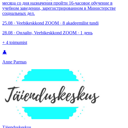
месяца со дня назначения пройти 16-часовое обучение в
учебном заведении, зарегистрированном в Министерстве
социальных дел.
25.08 · Veebikeskkond ZOOM · 8 akadeemilist tundi
28.08 · Онлайн, Veebikeskkond ZOOM · 1 день
+
4
toimumist
👤
Anne Parmas
Täienduskeskus