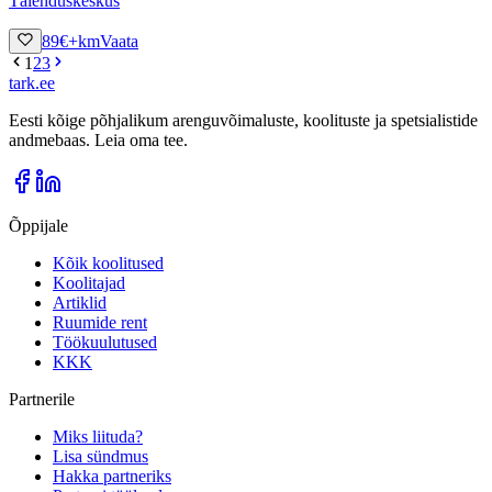
Täienduskeskus
89
€
+km
Vaata
1
2
3
tark
.
ee
Eesti kõige põhjalikum arenguvõimaluste, koolituste ja spetsialistide
andmebaas. Leia oma tee.
Õppijale
Kõik koolitused
Koolitajad
Artiklid
Ruumide rent
Töökuulutused
KKK
Partnerile
Miks liituda?
Lisa sündmus
Hakka partneriks