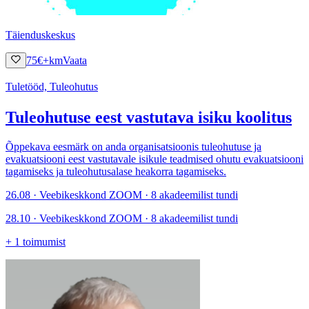
Täienduskeskus
75
€
+km
Vaata
Tuletööd, Tuleohutus
Tuleohutuse eest vastutava isiku koolitus
Õppekava eesmärk on anda organisatsioonis tuleohutuse ja
evakuatsiooni eest vastutavale isikule teadmised ohutu evakuatsiooni
tagamiseks ja tuleohutusalase heakorra tagamiseks.
26.08 · Veebikeskkond ZOOM · 8 akadeemilist tundi
28.10 · Veebikeskkond ZOOM · 8 akadeemilist tundi
+
1
toimumist