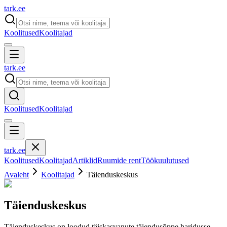
tark
.
ee
Koolitused
Koolitajad
tark
.
ee
Koolitused
Koolitajad
tark
.
ee
Koolitused
Koolitajad
Artiklid
Ruumide rent
Töökuulutused
Avaleht
Koolitajad
Täienduskeskus
Täienduskeskus
Täienduskeskus on loodud täiskasvanute täiendusõppe haridusse