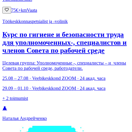
75
€
+km
Vaata
Töökeskkonnaspetsialist ja -volinik
Курс по гигиене и безопасности труда
для уполномоченных-, специалистов и
членов Совета по рабочей среде
Целевая группа: Уполномоченные -, специалисты – и члены
Совета по рабочей среде, работодатели.
25.08 – 27.08 · Veebikeskkond ZOOM · 24 акад. часа
29.09 – 01.10 · Veebikeskkond ZOOM · 24 акад. часа
+
2
toimumist
👤
Наталья Андрейченко