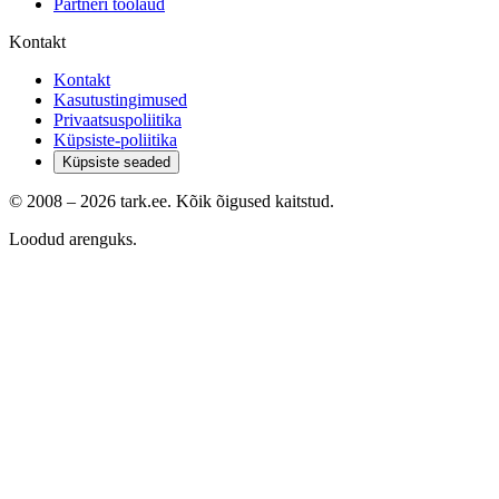
Partneri töölaud
Kontakt
Kontakt
Kasutustingimused
Privaatsuspoliitika
Küpsiste-poliitika
Küpsiste seaded
© 2008 –
2026
tark.ee. Kõik õigused kaitstud.
Loodud arenguks.