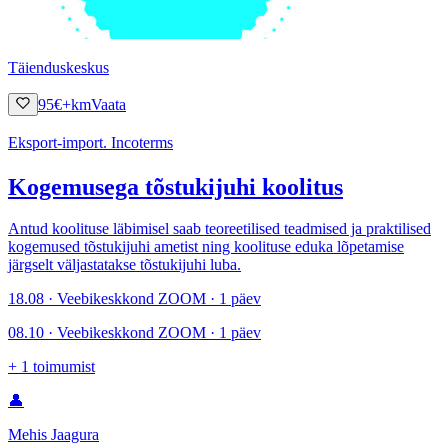
Täienduskeskus
95
€
+km
Vaata
Eksport-import. Incoterms
Kogemusega tõstukijuhi koolitus
Antud koolituse läbimisel saab teoreetilised teadmised ja praktilised
kogemused tõstukijuhi ametist ning koolituse eduka lõpetamise
järgselt väljastatakse tõstukijuhi luba.
18.08 · Veebikeskkond ZOOM · 1 päev
08.10 · Veebikeskkond ZOOM · 1 päev
+
1
toimumist
👤
Mehis Jaagura