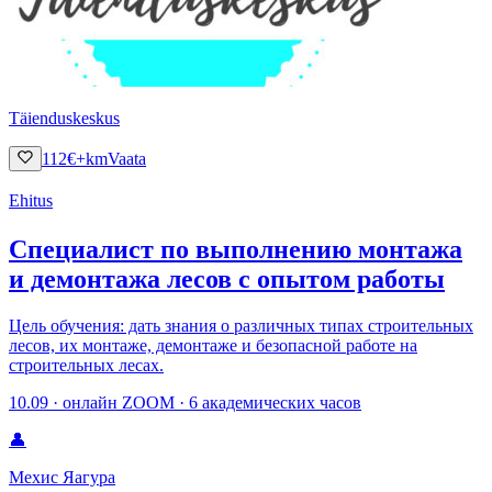
Täienduskeskus
112
€
+km
Vaata
Ehitus
Специалист по выполнению монтажа
и демонтажа лесов с опытом работы
Цель обучения: дать знания о различных типах строительных
лесов, их монтаже, демонтаже и безопасной работе на
строительных лесах.
10.09 · онлайн ZOOM · 6 академических часов
👤
Мехис Яагура