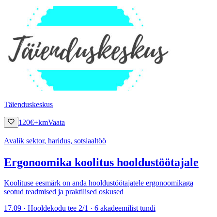
Täienduskeskus
120
€
+km
Vaata
Avalik sektor, haridus, sotsiaaltöö
Ergonoomika koolitus hooldustöötajale
Koolituse eesmärk on anda hooldustöötajatele ergonoomikaga
seotud teadmised ja praktilised oskused
17.09 · Hooldekodu tee 2/1 · 6 akadeemilist tundi