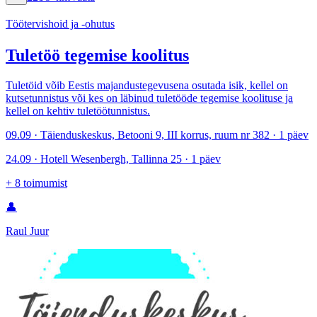
Töötervishoid ja -ohutus
Tuletöö tegemise koolitus
Tuletöid võib Eestis majandustegevusena osutada isik, kellel on
kutsetunnistus või kes on läbinud tuletööde tegemise koolituse ja
kellel on kehtiv tuletöötunnistus.
09.09 · Täienduskeskus, Betooni 9, III korrus, ruum nr 382 · 1 päev
24.09 · Hotell Wesenbergh, Tallinna 25 · 1 päev
+
8
toimumist
👤
Raul Juur