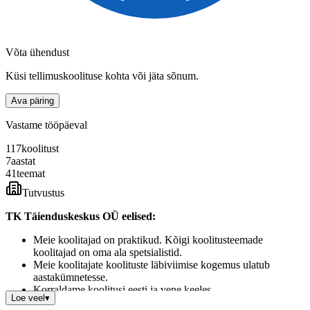
Võta ühendust
Küsi tellimuskoolituse kohta või jäta sõnum.
Ava päring
Vastame tööpäeval
117
koolitust
7
aastat
41
teemat
Tutvustus
TK Täienduskeskus OÜ eelised:
Meie koolitajad on praktikud. Kõigi koolitusteemade
koolitajad on oma ala spetsialistid.
Meie koolitajate koolituste läbiviimise kogemus ulatub
aastakümnetesse.
Korraldame koolitusi eesti ja vene keeles.
Loe veel
▾
Peame lugu täiskasvanute elukestvast õppest.