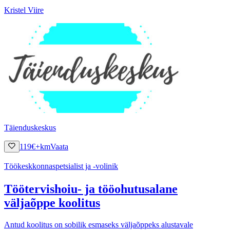
Kristel Viire
Täienduskeskus
119
€
+km
Vaata
Töökeskkonnaspetsialist ja -volinik
Töötervishoiu- ja tööohutusalane
väljaõppe koolitus
Antud koolitus on sobilik esmaseks väljaõppeks alustavale