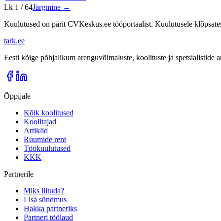
Lk
1
/
64
Järgmine →
Kuulutused on pärit CVKeskus.ee tööportaalist. Kuulutusele klõpsate
tark
.
ee
Eesti kõige põhjalikum arenguvõimaluste, koolituste ja spetsialistide
Õppijale
Kõik koolitused
Koolitajad
Artiklid
Ruumide rent
Töökuulutused
KKK
Partnerile
Miks liituda?
Lisa sündmus
Hakka partneriks
Partneri töölaud