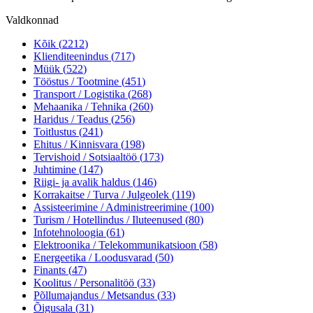
Valdkonnad
Kõik (
2212
)
Klienditeenindus
(
717
)
Müük
(
522
)
Tööstus / Tootmine
(
451
)
Transport / Logistika
(
268
)
Mehaanika / Tehnika
(
260
)
Haridus / Teadus
(
256
)
Toitlustus
(
241
)
Ehitus / Kinnisvara
(
198
)
Tervishoid / Sotsiaaltöö
(
173
)
Juhtimine
(
147
)
Riigi- ja avalik haldus
(
146
)
Korrakaitse / Turva / Julgeolek
(
119
)
Assisteerimine / Administreerimine
(
100
)
Turism / Hotellindus / Iluteenused
(
80
)
Infotehnoloogia
(
61
)
Elektroonika / Telekommunikatsioon
(
58
)
Energeetika / Loodusvarad
(
50
)
Finants
(
47
)
Koolitus / Personalitöö
(
33
)
Põllumajandus / Metsandus
(
33
)
Õigusala
(
31
)