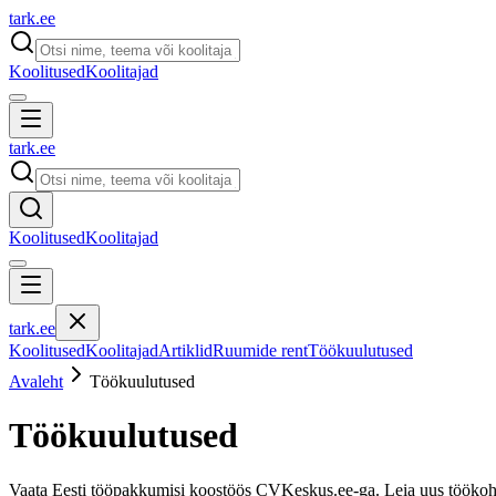
tark
.
ee
Koolitused
Koolitajad
tark
.
ee
Koolitused
Koolitajad
tark
.
ee
Koolitused
Koolitajad
Artiklid
Ruumide rent
Töökuulutused
Avaleht
Töökuulutused
Töökuulutused
Vaata Eesti tööpakkumisi koostöös CVKeskus.ee-ga. Leia uus tööko