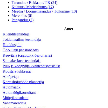
Turundus / Reklaam / PR
(
24
)
Kultuur / Meelelahutus
(
17
)
Meedia / Loomemajandus / Tõlkimine
(
10
)
Merendus
(
6
)
Pangandus
(
2
)
Amet
Klienditeenindaja
Toidumaailma teenindaja
Hooldusjuht
Õde- Paju pansionaadis
Keevitaja (сварщик без опыта)
Saunakeskuse teenindaja
Puu- ja köögivilja kvaliteedispetsialist
Koostaja-lukksepp
Abiõpetaja
Korrashoiutööde planeerija
Automaatik
Automüügikonsultant
Müügikonsultant
Vanemarendaja