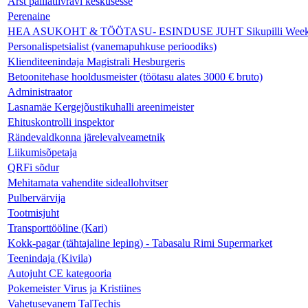
Arst palliatiivravi keskusesse
Perenaine
HEA ASUKOHT & TÖÖTASU- ESINDUSE JUHT Sikupilli Weeken
Personalispetsialist (vanemapuhkuse perioodiks)
Klienditeenindaja Magistrali Hesburgeris
Betoonitehase hooldusmeister (töötasu alates 3000 € bruto)
Administraator
Lasnamäe Kergejõustikuhalli areenimeister
Ehituskontrolli inspektor
Rändevaldkonna järelevalveametnik
Liikumisõpetaja
QRFi sõdur
Mehitamata vahendite sideallohvitser
Pulbervärvija
Tootmisjuht
Transporttööline (Kari)
Kokk-pagar (tähtajaline leping) - Tabasalu Rimi Supermarket
Teenindaja (Kivila)
Autojuht CE kategooria
Pokemeister Virus ja Kristiines
Vahetusevanem TalTechis