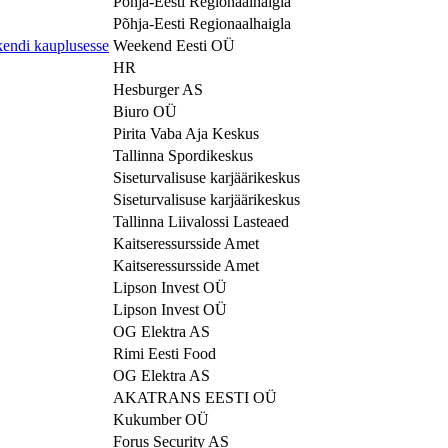
Põhja-Eesti Regionaalhaigla
Põhja-Eesti Regionaalhaigla
di kauplusesse
Weekend Eesti OÜ
HR
Hesburger AS
Biuro OÜ
Pirita Vaba Aja Keskus
Tallinna Spordikeskus
Siseturvalisuse karjäärikeskus
Siseturvalisuse karjäärikeskus
Tallinna Liivalossi Lasteaed
Kaitseressursside Amet
Kaitseressursside Amet
Lipson Invest OÜ
Lipson Invest OÜ
OG Elektra AS
Rimi Eesti Food
OG Elektra AS
AKATRANS EESTI OÜ
Kukumber OÜ
Forus Security AS