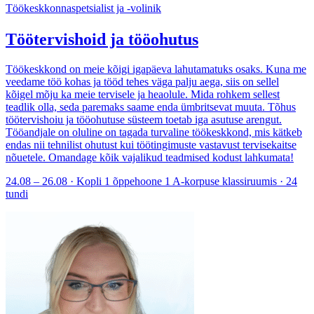
Töökeskkonnaspetsialist ja -volinik
Töötervishoid ja tööohutus
Töökeskkond on meie kõigi igapäeva lahutamatuks osaks. Kuna me
veedame töö kohas ja tööd tehes väga palju aega, siis on sellel
kõigel mõju ka meie tervisele ja heaolule. Mida rohkem sellest
teadlik olla, seda paremaks saame enda ümbritsevat muuta. Tõhus
töötervishoiu ja tööohutuse süsteem toetab iga asutuse arengut.
Tööandjale on oluline on tagada turvaline töökeskkond, mis kätkeb
endas nii tehnilist ohutust kui töötingimuste vastavust tervisekaitse
nõuetele. Omandage kõik vajalikud teadmised kodust lahkumata!
24.08 – 26.08 · Kopli 1 õppehoone 1 A-korpuse klassiruumis · 24
tundi