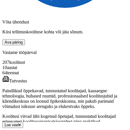
Võta ühendust
Küsi tellimuskoolituse kohta või jäta sõnum.
Ava päring
Vastame tööpäeval
207
koolitust
10
aastat
64
teemat
Tutvustus
Paindlikud õppekavad, tunnustatud koolitajad, kaasaegne
tehnoloogia, hubased ruumid, professionaalsed koolitusjuhid ja
kliendikesksus on loonud õpikeskkonna, mis pakub parimaid
võimalusi isiksuse arenguks ja elukestvaks õppeks.
Koolitusi viivad läbi kogenud õpetajad, tunnustatud koolitajad
erinevatest koolitusorganisatsioonidest ning praktikud.
Loe veel
▾