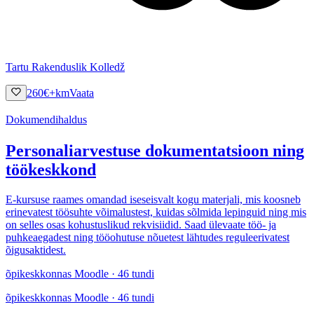
Tartu Rakenduslik Kolledž
260
€
+km
Vaata
Dokumendihaldus
Personaliarvestuse dokumentatsioon ning
töökeskkond
E-kursuse raames omandad iseseisvalt kogu materjali, mis koosneb
erinevatest töösuhte võimalustest, kuidas sõlmida lepinguid ning mis
on selles osas kohustuslikud rekvisiidid. Saad ülevaate töö- ja
puhkeaegadest ning tööohutuse nõuetest lähtudes reguleerivatest
õigusaktidest.
õpikeskkonnas Moodle · 46 tundi
õpikeskkonnas Moodle · 46 tundi