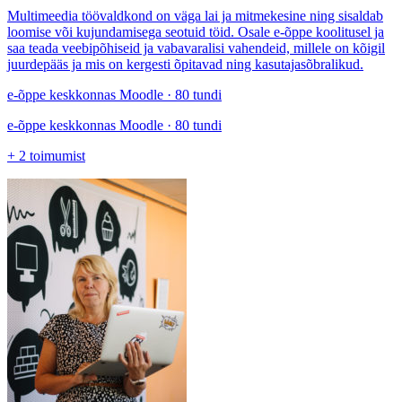
Multimeedia töövaldkond on väga lai ja mitmekesine ning sisaldab
loomise või kujundamisega seotuid töid. Osale e-õppe koolitusel ja
saa teada veebipõhiseid ja vabavaralisi vahendeid, millele on kõigil
juurdepääs ja mis on kergesti õpitavad ning kasutajasõbralikud.
e-õppe keskkonnas Moodle · 80 tundi
e-õppe keskkonnas Moodle · 80 tundi
+
2
toimumist