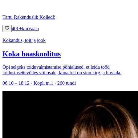
Tartu Rakenduslik Kolledž
40
€
+km
Vaata
Kokandus, toit ja jook
Koka baaskoolitus
Õpi selgeks toiduvalmistamise põhialused, et leida tööd
toitlustusettevõttes või osale, kuna toit on sinu kirg ja huviala.
06.10 – 18.12 · Kopli tn.1 · 260 tundi