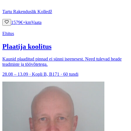
Tartu Rakenduslik Kolledž
1579
€
+km
Vaata
Ehitus
Plaatija koolitus
Kaunid plaaditud pinnad ei sünni iseenesest. Need tulevad heade
teadmiste ja töövõtetega.
28.08 – 13.09 · Kopli B, B171 · 60 tundi