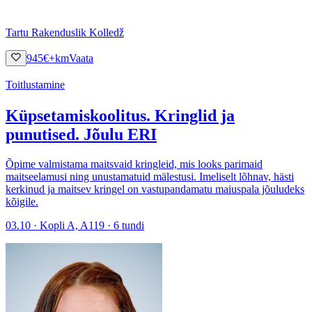
Tartu Rakenduslik Kolledž
945
€
+km
Vaata
Toitlustamine
Küpsetamiskoolitus. Kringlid ja
punutised. Jõulu ERI
Õpime valmistama maitsvaid kringleid, mis looks parimaid
maitseelamusi ning unustamatuid mälestusi. Imeliselt lõhnav, hästi
kerkinud ja maitsev kringel on vastupandamatu maiuspala jõuludeks
kõigile.
03.10 · Kopli A, A119 · 6 tundi