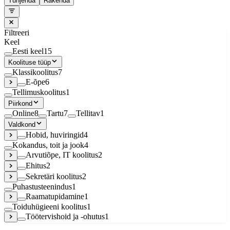
Tühjenda
Rakenda
Filtreeri
Keel
Eesti keel
15
Koolituse tüüp
Klassikoolitus
7
E-õpe
6
Tellimuskoolitus
1
Piirkond
Online
8
Tartu
7
Tellitav
1
Valdkond
Hobid, huviringid
4
Kokandus, toit ja jook
4
Arvutiõpe, IT koolitus
2
Ehitus
2
Sekretäri koolitus
2
Puhastusteenindus
1
Raamatupidamine
1
Toiduhügieeni koolitus
1
Töötervishoid ja -ohutus
1