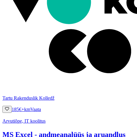
Tartu Rakenduslik Kolledž
185
€
+km
Vaata
Arvutiõpe, IT koolitus
MS Excel - andmeanalüüs ja aruandlus