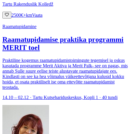
Tartu Rakenduslik Kolledž
2500
€
+km
Vaata
Raamatupidamine
Raamatupidamise praktika programmi
MERIT toel
Praktiline kogemus raamatupidamistoimingute tegemisel ja oskus
kasutada programme Merit Aktiva ja Merit Palk- see on pagas, mis
annab Sulle suure eelise teiste alustavate raamatupidajate ees.
Kindlasti on see ka hea võimalus väikeettevõtjana kulusid kokku
hoida, et osata praktiliselt ise oma ettevõtte raamatupidamist
teostada.
14.10 – 02.12 · Tartu Kutsehariduskeskus, Kopli 1 · 40 tundi