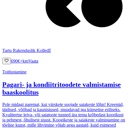
Tartu Rakenduslik Kolledž
690
€
+km
Vaata
Toitlustamine
Pagari- ja kondiitritoodete valmistamise
baaskoolitus
Pole midagi paremat, kui värskete soojade saiakeste lõhn! Kreemid,
täidised, võõbad ja kaunistused, muudavad iga küpsetise eriliseks.
Kvaliteetse leiva- või saiatoote tunned ära tema krõbedast koorikust
ja pehmest, õhulisest sisust. Koogikeste ja saiakeste valmistamine on
tõeline kunst, mille lihvimine võtab aega aastaid, kuid esimesed