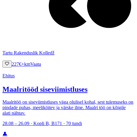
Tartu Rakenduslik Kolledž
227
€
+km
Vaata
Ehitus
Maalritööd siseviimistluses
Maalritöö on siseviimistluses väga olulisel kohal, sest tulemuseks on
pindade puhas, meeliköitev ja värske ilme. Maalri töö on kõigile
alati nähtav.
28.08 – 26.09 · Kopli B, B171 · 70 tundi
👤