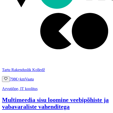
Tartu Rakenduslik Kolledž
798
€
+km
Vaata
Arvutiõpe, IT koolitus
Multimeedia sisu loomine veebipõhiste ja
vabavaraliste vahenditega