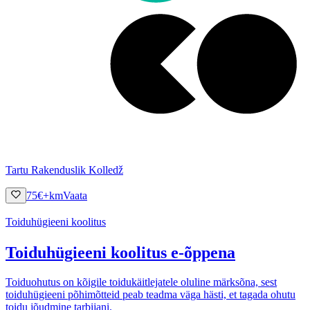
Tartu Rakenduslik Kolledž
75
€
+km
Vaata
Toiduhügieeni koolitus
Toiduhügieeni koolitus e-õppena
Toiduohutus on kõigile toidukäitlejatele oluline märksõna, sest
toiduhügieeni põhimõtteid peab teadma väga hästi, et tagada ohutu
toidu jõudmine tarbijani.