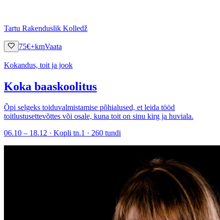
Tartu Rakenduslik Kolledž
75
€
+km
Vaata
Kokandus, toit ja jook
Koka baaskoolitus
Õpi selgeks toiduvalmistamise põhialused, et leida tööd
toitlustusettevõttes või osale, kuna toit on sinu kirg ja huviala.
06.10 – 18.12 · Kopli tn.1 · 260 tundi