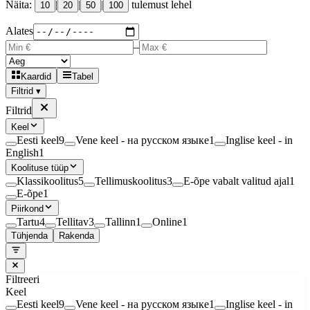
Näita:
|
|
|
tulemust lehel
10
20
50
100
Alates
–
Kaardid
Tabel
Filtrid ▾
Filtrid
Keel
Eesti keel
9
Vene keel - на русском языке
1
Inglise keel - in
English
1
Koolituse tüüp
Klassikoolitus
5
Tellimuskoolitus
3
E-õpe vabalt valitud ajal
1
E-õpe
1
Piirkond
Tartu
4
Tellitav
3
Tallinn
1
Online
1
Tühjenda
Rakenda
Filtreeri
Keel
Eesti keel
9
Vene keel - на русском языке
1
Inglise keel - in