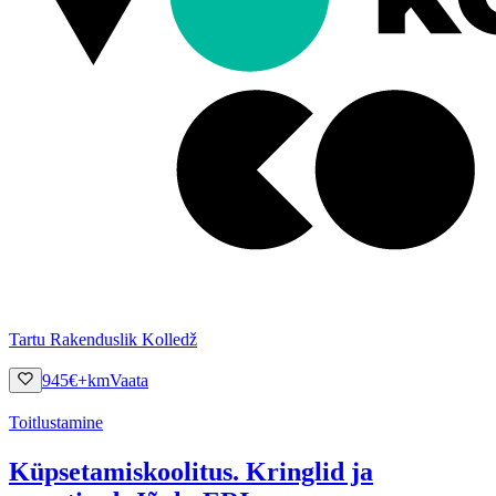
Tartu Rakenduslik Kolledž
945
€
+km
Vaata
Toitlustamine
Küpsetamiskoolitus. Kringlid ja