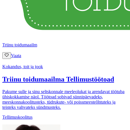
Triinu toidumaailm
Vaata
Kokandus, toit ja jook
Triinu toidumaailma Tellimustöötoad
Pakume sulle ja sinu seltskonnale meeleolukat ja arendavat töötuba
ühiskokkamise näol. Töötoad sobivad sünnipäevadeks,
meeskonnakoolitusteks, tüdrukute- või poissmeesteõhtuteks ja
teisteks vahvateks sündmusteks.
Tellimuskoolitus