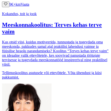
9
€
+km
Vaata
Kokandus, toit ja jook
Meeskonnakoolitus: Terves kehas terve
vaim
Kas otsid viisi, kuidas motiveerida, tunnustada ja tugevdada oma
meeskonda, pakkudes samal ajal praktilisi lahendusi vaimse ja
füüsilise heaolu parandamiseks? Koolitus “Terves kehas terve vaim”
on ideaalne valik ettevõtetele, kes soovivad panustada töötajate
tervisesse ja tugevdada meeskonnatööd inspireerival ning praktilisel
viisil.
Tellimuskoolitus asutusele või ettevõttele. Võta ühendust ja küsi
pakkumist.