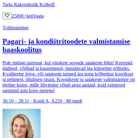
Tartu Rakenduslik Kolledž
2500
€
+km
Vaata
Toitlustamine
Pagari- ja kondiitritoodete valmistamise
baaskoolitus
Pole midagi paremat, kui värskete soojade saiakeste lõhn! Kreemid,
täidised, võõbad ja kaunistused, muudavad iga küpsetise eriliseks.
Kvaliteetse leiva- või saiatoote tunned ära tema krõbedast koorikust
ja pehmest, õhulisest sisust. Koogikeste ja saiakeste valmistamine on
tõeline kunst, mille lihvimine võtab aega aastaid, kuid esimesed
sammud astu koos meiega!
30.10 – 28.11 · Kopli A, A220 · 80 tundi