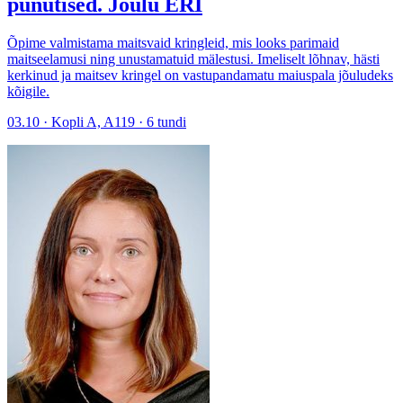
punutised. Jõulu ERI
Õpime valmistama maitsvaid kringleid, mis looks parimaid
maitseelamusi ning unustamatuid mälestusi. Imeliselt lõhnav, hästi
kerkinud ja maitsev kringel on vastupandamatu maiuspala jõuludeks
kõigile.
03.10 · Kopli A, A119 · 6 tundi