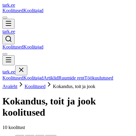
tark
.
ee
Koolitused
Koolitajad
tark
.
ee
Koolitused
Koolitajad
tark
.
ee
Koolitused
Koolitajad
Artiklid
Ruumide rent
Töökuulutused
Avaleht
Koolitused
Kokandus, toit ja jook
Kokandus, toit ja jook
koolitused
10
koolitust