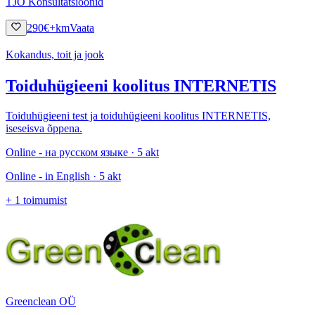
TJO Konsultatsioonid
290
€
+km
Vaata
Kokandus, toit ja jook
Toiduhügieeni koolitus INTERNETIS
Toiduhügieeni test ja toiduhügieeni koolitus INTERNETIS,
iseseisva õppena.
Online - на русском языке · 5 akt
Online - in English · 5 akt
+
1
toimumist
Greenclean OÜ