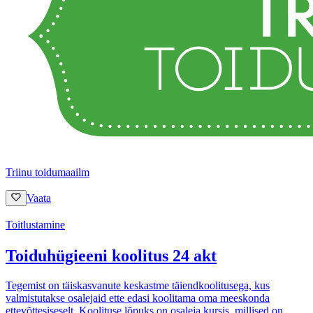
Triinu toidumaailm
Vaata
Toitlustamine
Toiduhügieeni koolitus 24 akt
Tegemist on täiskasvanute keskastme täiendkoolitusega, kus
valmistutakse osalejaid ette edasi koolitama oma meeskonda
ettevõttesiseselt. Koolituse lõpuks on osaleja kursis, millised on