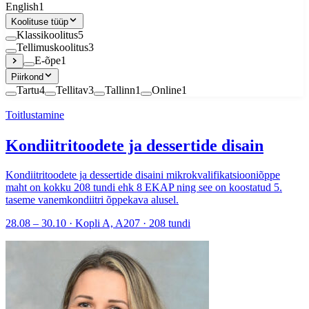
English
1
Koolituse tüüp
Klassikoolitus
5
Tellimuskoolitus
3
E-õpe
1
Piirkond
Tartu
4
Tellitav
3
Tallinn
1
Online
1
Toitlustamine
Kondiitritoodete ja dessertide disain
Kondiitritoodete ja dessertide disaini mikrokvalifikatsiooniõppe
maht on kokku 208 tundi ehk 8 EKAP ning see on koostatud 5.
taseme vanemkondiitri õppekava alusel.
28.08 – 30.10 · Kopli A, A207 · 208 tundi