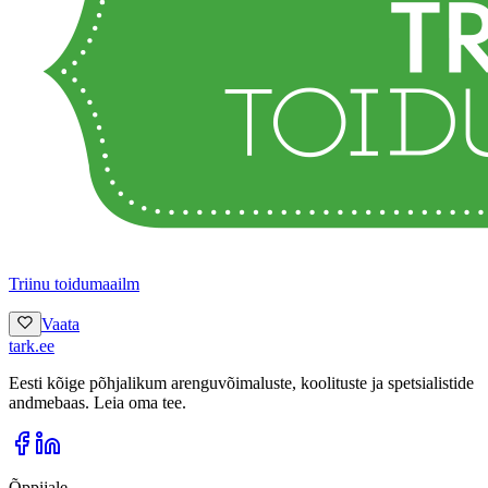
Triinu toidumaailm
Vaata
tark
.
ee
Eesti kõige põhjalikum arenguvõimaluste, koolituste ja spetsialistide
andmebaas. Leia oma tee.
Õppijale