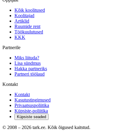
Kõik koolitused
Koolitajad
Artiklid
Ruumide rent
Töökuulutused
KKK
Partnerile
Miks liituda?
Lisa sündmus
Hakka partneriks
Partneri töölaud
Kontakt
Kontakt
Kasutustingimused
Privaatsuspoliitika
Küpsiste-poliitika
Küpsiste seaded
© 2008 –
2026
tark.ee. Kõik õigused kaitstud.