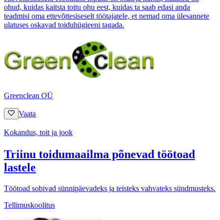
ohud, kuidas kaitsta toitu ohu eest, kuidas ta saab edasi anda
teadmisi oma ettevõttesiseselt töötajatele, et nemad oma ülesannete
ulatuses oskavad toiduhügieeni tagada.
Greenclean OÜ
Vaata
Kokandus, toit ja jook
Triinu toidumaailma põnevad töötoad
lastele
Töötoad sobivad sünnipäevadeks ja teisteks vahvateks sündmusteks.
Tellimuskoolitus