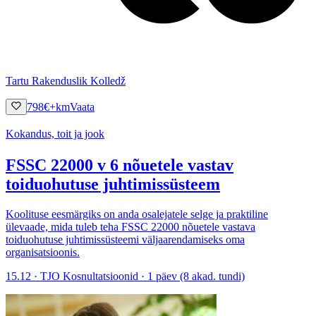
Tartu Rakenduslik Kolledž
798
€
+km
Vaata
Kokandus, toit ja jook
FSSC 22000 v 6 nõuetele vastav
toiduohutuse juhtimissüsteem
Koolituse eesmärgiks on anda osalejatele selge ja praktiline
ülevaade, mida tuleb teha FSSC 22000 nõuetele vastava
toiduohutuse juhtimissüsteemi väljaarendamiseks oma
organisatsioonis.
15.12 · TJO Kosnultatsioonid · 1 päev (8 akad. tundi)