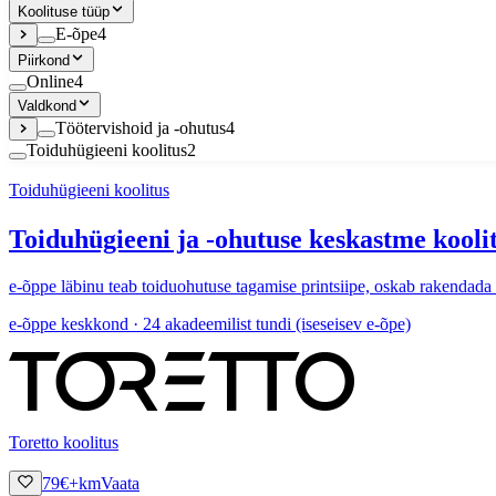
Koolituse tüüp
E-õpe
4
Piirkond
Online
4
Valdkond
Töötervishoid ja -ohutus
4
Toiduhügieeni koolitus
2
Toiduhügieeni koolitus
Toiduhügieeni ja -ohutuse keskastme koolit
e-õppe läbinu teab toiduohutuse tagamise printsiipe, oskab rakendad
e-õppe keskkond · 24 akadeemilist tundi (iseseisev e-õpe)
Toretto koolitus
79
€
+km
Vaata