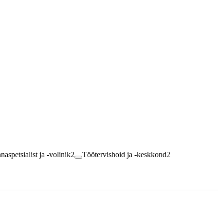
duse” alusel töötervishoiu- ja tööohutusalaste välja- ja täiendõppekursus
spetsialist ja -volinik
2
Töötervishoid ja -keskkond
2