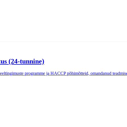
us (24-tunnine)
a eeltingimuste programme ja HACCP põhimõtteid, omandanud teadmised e