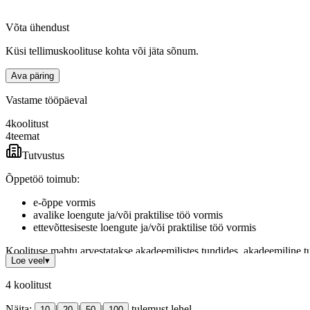
Võta ühendust
Küsi tellimuskoolituse kohta või jäta sõnum.
Ava päring
Vastame tööpäeval
4
koolitust
4
teemat
Tutvustus
Õppetöö toimub:
e-õppe vormis
avalike loengute ja/või praktilise töö vormis
ettevõttesiseste loengute ja/või praktilise töö vormis
Koolituse mahtu arvestatakse akadeemilistes tundides, akadeemiline t
Loe veel
▾
Toretto Koolitus vastab Täiskasvanute koolituse seadus (lühend – Tä
4
koolitust
Registreeritud
Eesti Hariduse Infosüsteemis (EHIS),
täiskasvanuhari
Näita:
|
|
|
tulemust lehel
10
20
50
100