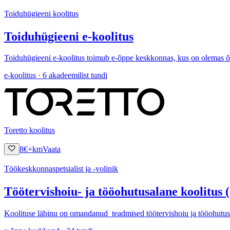
Toiduhügieeni koolitus
Toiduhügieeni e-koolitus
Toiduhügieeni e-koolitus toimub e-õppe keskkonnas, kus on olemas õppem
e-koolitus · 6 akadeemilist tundi
Toretto koolitus
8
€
+km
Vaata
Töökeskkonnaspetsialist ja -volinik
Töötervishoiu- ja tööohutusalane koolitus (
Koolituse läbinu on omandanud teadmised töötervishoiu ja tööohutuse