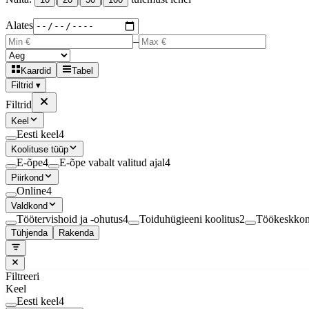
Väljastatud koolitusluba nr
7291HTM
05.03.2016
Alates
Väljastatud koolitusluba nr
6664HTM
14.06.2012
–
Sotsiaalministeeriumis registreeritud “Töötervishoiu ja tööohutuse sea
1.02.2016
Kaardid
Tabel
Filtrid ▾
Filtrid
Keel
Eesti keel
4
Koolituse tüüp
E-õpe
4
E-õpe vabalt valitud ajal
4
Piirkond
Online
4
Valdkond
Töötervishoid ja -ohutus
4
Toiduhügieeni koolitus
2
Töökeskkonna
Tühjenda
Rakenda
Filtreeri
Keel
Eesti keel
4