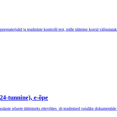
aterjalid ja teadmiste kontrolli test, mille täitmise korral väljastatak
24-tunnine), e-õpe
alaste nõuete täitmiseks ettevõttes sh teadmised vajalike dokumentide