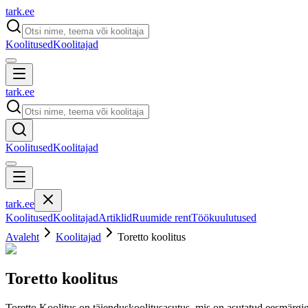
tark
.
ee
Koolitused
Koolitajad
tark
.
ee
Koolitused
Koolitajad
tark
.
ee
Koolitused
Koolitajad
Artiklid
Ruumide rent
Töökuulutused
Avaleht
Koolitajad
Toretto koolitus
Toretto koolitus
Toretto Koolitus on täienduskoolitusasutus, mis on asutatud eesmärgiga