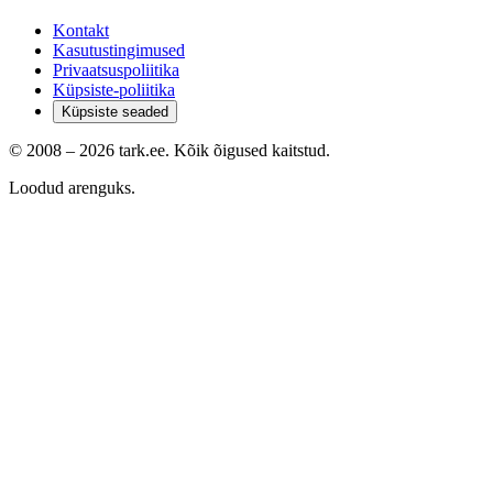
Kontakt
Kasutustingimused
Privaatsuspoliitika
Küpsiste-poliitika
Küpsiste seaded
© 2008 –
2026
tark.ee. Kõik õigused kaitstud.
Loodud arenguks.