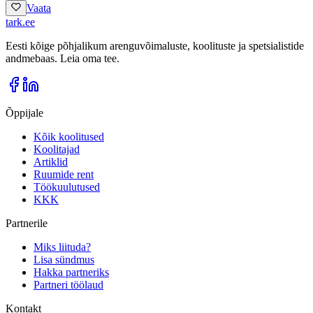
Vaata
tark
.
ee
Eesti kõige põhjalikum arenguvõimaluste, koolituste ja spetsialistide
andmebaas. Leia oma tee.
Õppijale
Kõik koolitused
Koolitajad
Artiklid
Ruumide rent
Töökuulutused
KKK
Partnerile
Miks liituda?
Lisa sündmus
Hakka partneriks
Partneri töölaud
Kontakt