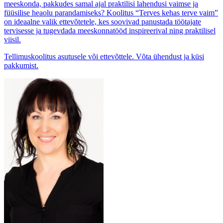
meeskonda, pakkudes samal ajal praktilisi lahendusi vaimse ja
füüsilise heaolu parandamiseks? Koolitus “Terves kehas terve vaim”
on ideaalne valik ettevõtetele, kes soovivad panustada töötajate
tervisesse ja tugevdada meeskonnatööd inspireerival ning praktilisel
viisil.
Tellimuskoolitus asutusele või ettevõttele. Võta ühendust ja küsi
pakkumist.