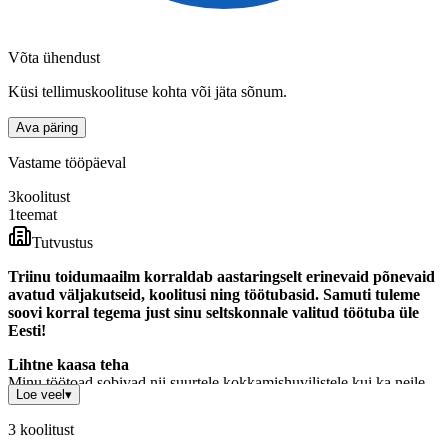
Võta ühendust
Küsi tellimuskoolituse kohta või jäta sõnum.
Ava päring
Vastame tööpäeval
3
koolitust
1
teemat
Tutvustus
Triinu toidumaailm korraldab aastaringselt erinevaid põnevaid
avatud väljakutseid, koolitusi ning töötubasid. Samuti tuleme
soovi korral tegema just sinu seltskonnale valitud töötuba üle
Eesti!
Lihtne kaasa teha
Minu töötoad sobivad nii suurtele kokkamishuvilistele kui ka neile,
Loe veel
▾
kes köögis end veel päris kindlalt ei tunne.
3
koolitust
Retseptid ja juhised on lihtsad, selged ja praktilised, nii et igaüks