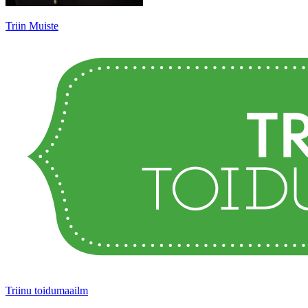
Triin Muiste
Triinu toidumaailm