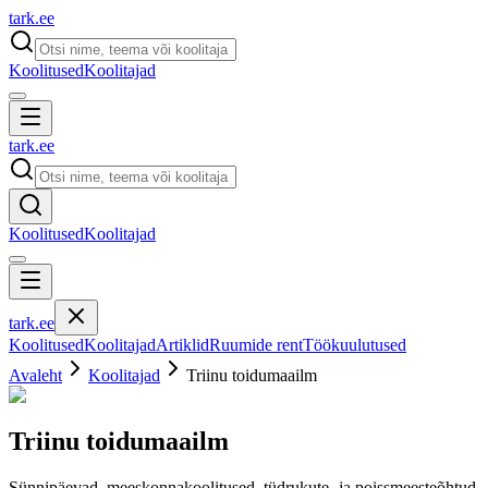
tark
.
ee
Koolitused
Koolitajad
tark
.
ee
Koolitused
Koolitajad
tark
.
ee
Koolitused
Koolitajad
Artiklid
Ruumide rent
Töökuulutused
Avaleht
Koolitajad
Triinu toidumaailm
Triinu toidumaailm
Sünnipäevad, meeskonnakoolitused, tüdrukute- ja poissmeesteõhtud