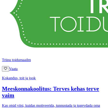
Triinu toidumaailm
Vaata
Kokandus, toit ja jook
Meeskonnakoolitus: Terves kehas terve
vaim
Kas otsid viisi, kuidas motiveerida, tunnustada ja tugevdada oma