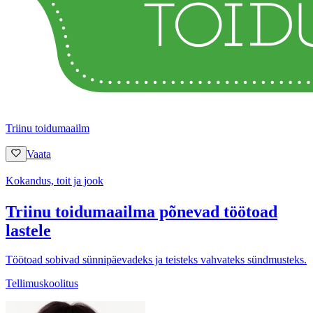
Triinu toidumaailm
Vaata
Kokandus, toit ja jook
Triinu toidumaailma põnevad töötoad
lastele
Töötoad sobivad sünnipäevadeks ja teisteks vahvateks sündmusteks.
Tellimuskoolitus