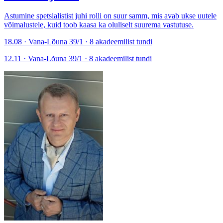
Astumine spetsialistist juhi rolli on suur samm, mis avab ukse uutele
võimalustele, kuid toob kaasa ka oluliselt suurema vastutuse.
18.08 · Vana-Lõuna 39/1 · 8 akadeemilist tundi
12.11 · Vana-Lõuna 39/1 · 8 akadeemilist tundi