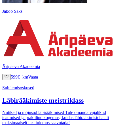
Jakob Saks
Äripäeva Akadeemia
599
€
+km
Vaata
Suhtlemisoskused
Läbirääkimiste meistriklass
Nutikad ja mõjusad läbirääkimised Tule omanda vajalikud
teadmised ja praktiline kogemus, kuidas läbirääkimistel alati
maksimaalselt hea tulemus saavutada!