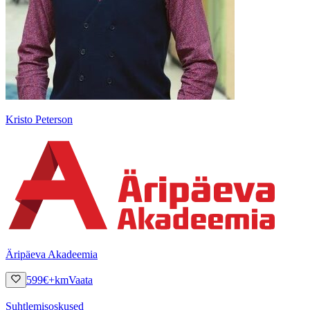
Kristo Peterson
Äripäeva Akadeemia
599
€
+km
Vaata
Suhtlemisoskused