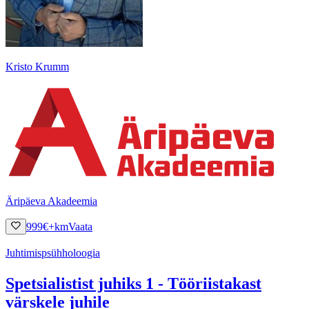
Kristo Krumm
Äripäeva Akadeemia
999
€
+km
Vaata
Juhtimispsühholoogia
Spetsialistist juhiks 1 - Tööriistakast
värskele juhile