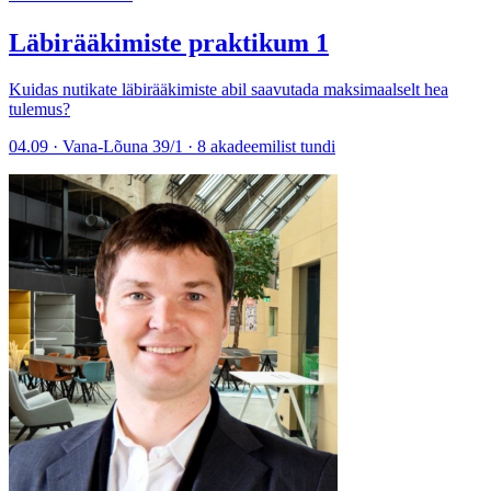
Läbirääkimiste praktikum 1
Kuidas nutikate läbirääkimiste abil saavutada maksimaalselt hea
tulemus?
04.09 · Vana-Lõuna 39/1 · 8 akadeemilist tundi