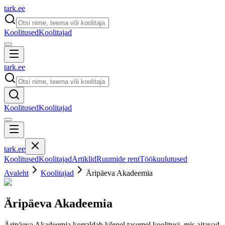
tark
.
ee
Koolitused
Koolitajad
tark
.
ee
Koolitused
Koolitajad
tark
.
ee
Koolitused
Koolitajad
Artiklid
Ruumide rent
Töökuulutused
Avaleht
Koolitajad
Äripäeva Akadeemia
Äripäeva Akadeemia
Äripäeva Akadeemia korraldab kõrgel tasemel koolitusi, mis aitavad