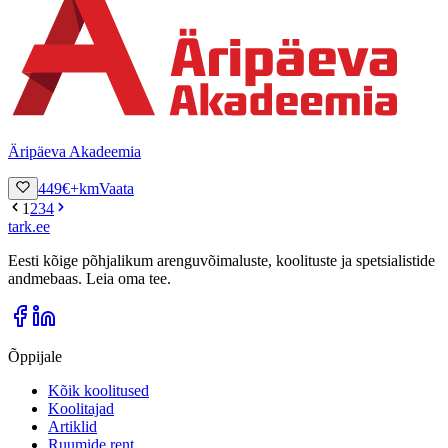
Äripäeva Akadeemia
449
€
+km
Vaata
1
2
3
4
tark
.
ee
Eesti kõige põhjalikum arenguvõimaluste, koolituste ja spetsialistide
andmebaas. Leia oma tee.
Õppijale
Kõik koolitused
Koolitajad
Artiklid
Ruumide rent