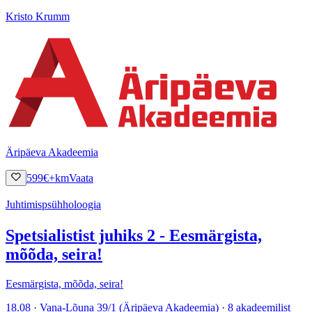
Kristo Krumm
Äripäeva Akadeemia
599
€
+km
Vaata
Juhtimispsühholoogia
Spetsialistist juhiks 2 - Eesmärgista,
mõõda, seira!
Eesmärgista, mõõda, seira!
18.08 · Vana-Lõuna 39/1 (Äripäeva Akadeemia) · 8 akadeemilist