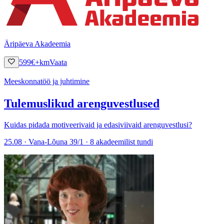
Äripäeva Akadeemia
599
€
+km
Vaata
Meeskonnatöö ja juhtimine
Tulemuslikud arenguvestlused
Kuidas pidada motiveerivaid ja edasiviivaid arenguvestlusi?
25.08 · Vana-Lõuna 39/1 · 8 akadeemilist tundi