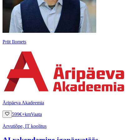
Priit Ilomets
Äripäeva Akadeemia
599
€
+km
Vaata
Arvutiõpe, IT koolitus
AI rakendamine igapäevatöös