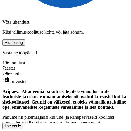
Võta ühendust
Küsi tellimuskoolituse kohta või jäta sõnum.
Ava päring
Vastame tööpäeval
196
koolitust
7
aastat
79
teemat
Tutvustus
Äripäeva Akadeemia pakub osalejatele võimalusi uute
teadmiste ja oskuste omandamiseks nii avatud kursustel kui ka
sisekoolitustel. Grupid on väikesed, et oleks võimalik praktiline
õpe, omavaheliste kogemuste vahetamine ja hea kontakt.
Pakume nii pikemaajalisi kui ühe- ja kahepäevaseid koolitusi
erinevates valdkondades, nagu juhtimine, eneseareng,
Loe veel
▾
suhtlemisoskused, müük, finantsjuhtimine, projektijuhtimine jm.