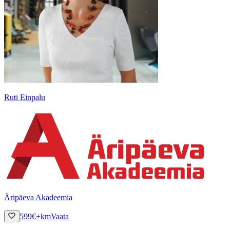
Ruti Einpalu
Äripäeva Akadeemia
599
€
+km
Vaata