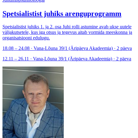
Spetsialistist juhiks arenguprogramm
Spetsialistist juhiks 1. ja 2. osa Juhi rolli astumine avab ukse uutele
väljakutsetele, kus iga otsus ja tegevus aitab vormida meeskonna ja
organisatsiooni edulugu.
18.08 – 24.08 · Vana-Lõuna 39/1 (Äripäeva Akadeemia) · 2 päeva
12.11 – 26.11 · Vana-Lõuna 39/1 (Äripäeva Akadeemia) · 2 päeva