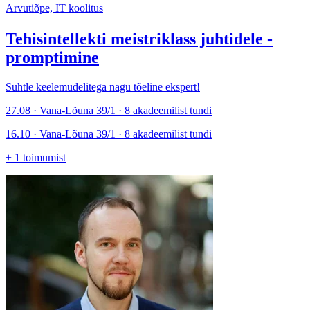
Arvutiõpe, IT koolitus
Tehisintellekti meistriklass juhtidele -
promptimine
Suhtle keelemudelitega nagu tõeline ekspert!
27.08 · Vana-Lõuna 39/1 · 8 akadeemilist tundi
16.10 · Vana-Lõuna 39/1 · 8 akadeemilist tundi
+
1
toimumist