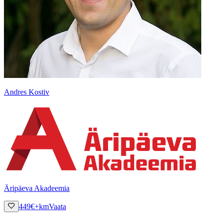
Andres Kostiv
Äripäeva Akadeemia
449
€
+km
Vaata