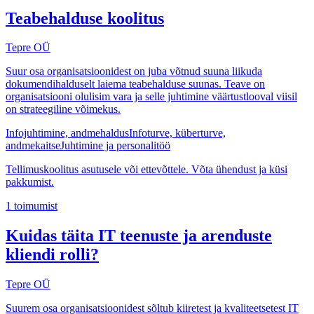
Teabehalduse koolitus
Tepre OÜ
Suur osa organisatsioonidest on juba võtnud suuna liikuda
dokumendihalduselt laiema teabehalduse suunas. Teave on
organisatsiooni olulisim vara ja selle juhtimine väärtustlooval viisil
on strateegiline võimekus.
Infojuhtimine, andmehaldus
Infoturve, küberturve,
andmekaitse
Juhtimine ja personalitöö
Tellimuskoolitus asutusele või ettevõttele. Võta ühendust ja küsi
pakkumist.
1
toimumist
Kuidas täita IT teenuste ja arenduste
kliendi rolli?
Tepre OÜ
Suurem osa organisatsioonidest sõltub kiiretest ja kvaliteetsetest IT