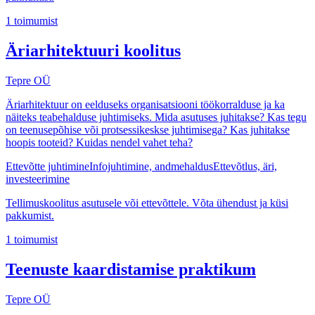
1
toimumist
Äriarhitektuuri koolitus
Tepre OÜ
Äriarhitektuur on eelduseks organisatsiooni töökorralduse ja ka
näiteks teabehalduse juhtimiseks. Mida asutuses juhitakse? Kas tegu
on teenusepõhise või protsessikeskse juhtimisega? Kas juhitakse
hoopis tooteid? Kuidas nendel vahet teha?
Ettevõtte juhtimine
Infojuhtimine, andmehaldus
Ettevõtlus, äri,
investeerimine
Tellimuskoolitus asutusele või ettevõttele. Võta ühendust ja küsi
pakkumist.
1
toimumist
Teenuste kaardistamise praktikum
Tepre OÜ