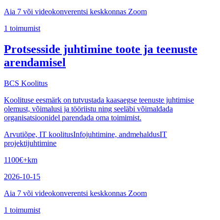
Aia 7 või videokonverentsi keskkonnas Zoom
1
toimumist
Protsesside juhtimine toote ja teenuste
arendamisel
BCS Koolitus
Koolituse eesmärk on tutvustada kaasaegse teenuste juhtimise
olemust, võimalusi ja tööriistu ning seeläbi võimaldada
organisatsioonidel parendada oma toimimist.
Arvutiõpe, IT koolitus
Infojuhtimine, andmehaldus
IT
projektijuhtimine
1100
€
+km
2026-10-15
Aia 7 või videokonverentsi keskkonnas Zoom
1
toimumist