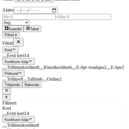
Alates
–
Kaardid
Tabel
Filtrid ▾
Filtrid
Keel
Eesti keel
14
Koolituse tüüp
Tellimuskoolitus
8
Klassikoolitus
6
E-õpe reaalajas
2
E-õpe
2
Piirkond
Tellitav
8
Tallinn
6
Online
2
Tühjenda
Rakenda
Filtreeri
Keel
Eesti keel
14
Koolituse tüüp
Tellimuskoolitus
8