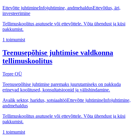
Ettevõtte juhtimine
Infojuhtimine, andmehaldus
Ettevõtlus, äri,
investeerimine
Tellimuskoolitus asutusele või ettevõttele. Võta ühendust ja küsi
pakkumist.
1
toimumist
Teenusepõhise juhtimise valdkonna
tellimuskoolitus
Tepre OÜ
Teenusepõhise juhtimise paremaks juurutamiseks on pakkuda
erinevad koolitused, konsultatsioonid ja välishindamine.
Avalik sektor, haridus, sotsiaaltöö
Ettevõtte juhtimine
Infojuhtimine,
andmehaldus
Tellimuskoolitus asutusele või ettevõttele. Võta ühendust ja küsi
pakkumist.
1
toimumist