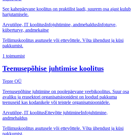
See kahepäevane koolitus on praktilist laadi, suurem osa ajast kulub
harjutamisele.
Arvutiõpe, IT koolitus
Infojuhtimine, andmehaldus
Infoturve,
küberturve, andmekaitse
Tellimuskoolitus asutusele või ettevõttele. Võta ühendust ja küsi
pakkumist.
1
toimumist
Teenusepõhise juhtimise koolitus
Tepre OÜ
Teenusepõhine juhtimine on poolepäevane veebikoolitus. Suur osa
avaliku ja erasektori organisatsioonidest on loodud pakkuma
teenuseid kas kodanikele või teistele organisatsioonidele.
Arvutiõpe, IT koolitus
Ettevõtte juhtimine
Infojuhtimine,
andmehaldus
Tellimuskoolitus asutusele või ettevõttele. Võta ühendust ja küsi
pakkumist.