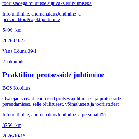
tööriistadega muutuste sujuvaks elluviimiseks.
Infojuhtimine, andmehaldus
Juhtimine ja
personalitöö
Projektijuhtimine
549
€
+km
2026-09-22
Vana-Lõuna 39/1
2
toimumist
Praktiline protsesside juhtimine
BCS Koolitus
Osalejad saavad teadmised protsessijuhtimisest ja protsesside
parendamisest, selle olulisusest, võimalustest ja tööriistadest.
Infojuhtimine, andmehaldus
Juhtimine ja personalitöö
375
€
+km
2026-10-15