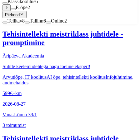
Klassikoolitus
6
E-õpe
2
Piirkond
Tellitav
8
Tallinn
6
Online
2
Tehisintellekti meistriklass juhtidele -
promptimine
Äripäeva Akadeemia
Suhtle keelemudelitega nagu tõeline ekspert!
Arvutiõpe, IT koolitus
AI õpe, tehisintellekti koolitus
Infojuhtimine,
andmehaldus
599
€
+km
2026-08-27
Vana-Lõuna 39/1
3
toimumist
Tehisintellekti meistriklass juhtidele