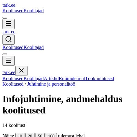
tark
.
ee
Koolitused
Koolitajad
tark
.
ee
Koolitused
Koolitajad
tark
.
ee
Koolitused
Koolitajad
Artiklid
Ruumide rent
Töökuulutused
Koolitused
/
Juhtimine ja personalitöö
Infojuhtimine, andmehaldus
koolitused
14
koolitust
Näita:
|
|
|
tulemust lehel
10
20
50
100