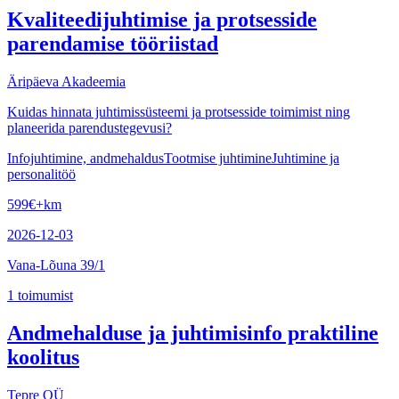
Kvaliteedijuhtimise ja protsesside
parendamise tööriistad
Äripäeva Akadeemia
Kuidas hinnata juhtimissüsteemi ja protsesside toimimist ning
planeerida parendustegevusi?
Infojuhtimine, andmehaldus
Tootmise juhtimine
Juhtimine ja
personalitöö
599
€
+km
2026-12-03
Vana-Lõuna 39/1
1
toimumist
Andmehalduse ja juhtimisinfo praktiline
koolitus
Tepre OÜ