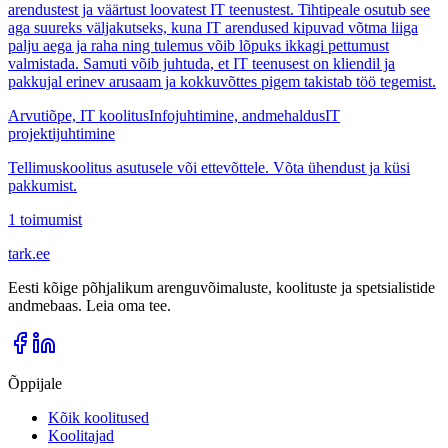
arendustest ja väärtust loovatest IT teenustest. Tihtipeale osutub see
aga suureks väljakutseks, kuna IT arendused kipuvad võtma liiga
palju aega ja raha ning tulemus võib lõpuks ikkagi pettumust
valmistada. Samuti võib juhtuda, et IT teenusest on kliendil ja
pakkujal erinev arusaam ja kokkuvõttes pigem takistab töö tegemist.
Arvutiõpe, IT koolitus
Infojuhtimine, andmehaldus
IT
projektijuhtimine
Tellimuskoolitus asutusele või ettevõttele. Võta ühendust ja küsi
pakkumist.
1
toimumist
tark
.
ee
Eesti kõige põhjalikum arenguvõimaluste, koolituste ja spetsialistide
andmebaas. Leia oma tee.
Õppijale
Kõik koolitused
Koolitajad