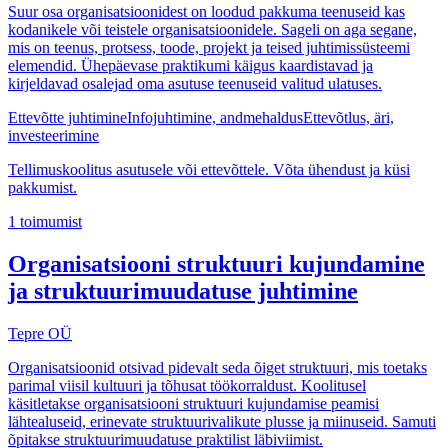
Suur osa organisatsioonidest on loodud pakkuma teenuseid kas
kodanikele või teistele organisatsioonidele. Sageli on aga segane,
mis on teenus, protsess, toode, projekt ja teised juhtimissüsteemi
elemendid. Ühepäevase praktikumi käigus kaardistavad ja
kirjeldavad osalejad oma asutuse teenuseid valitud ulatuses.
Ettevõtte juhtimine
Infojuhtimine, andmehaldus
Ettevõtlus, äri,
investeerimine
Tellimuskoolitus asutusele või ettevõttele. Võta ühendust ja küsi
pakkumist.
1
toimumist
Organisatsiooni struktuuri kujundamine
ja struktuurimuudatuse juhtimine
Tepre OÜ
Organisatsioonid otsivad pidevalt seda õiget struktuuri, mis toetaks
parimal viisil kultuuri ja tõhusat töökorraldust. Koolitusel
käsitletakse organisatsiooni struktuuri kujundamise peamisi
lähtealuseid, erinevate struktuurivalikute plusse ja miinuseid. Samuti
õpitakse struktuurimuudatuse praktilist läbiviimist.