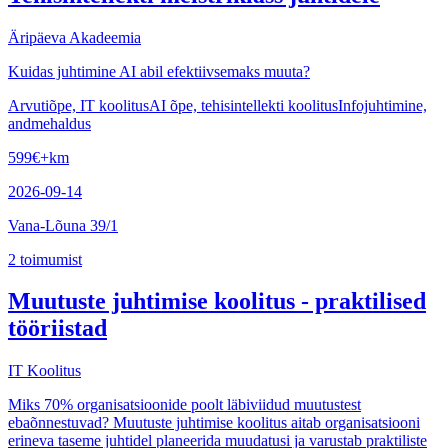
Äripäeva Akadeemia
Kuidas juhtimine AI abil efektiivsemaks muuta?
Arvutiõpe, IT koolitus
AI õpe, tehisintellekti koolitus
Infojuhtimine,
andmehaldus
599
€
+km
2026-09-14
Vana-Lõuna 39/1
2
toimumist
Muutuste juhtimise koolitus - praktilised
tööriistad
IT Koolitus
Miks 70% organisatsioonide poolt läbiviidud muutustest
ebaõnnestuvad? Muutuste juhtimise koolitus aitab organisatsiooni
erineva taseme juhtidel planeerida muudatusi ja varustab praktiliste