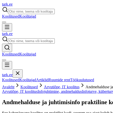
tark
.
ee
Koolitused
Koolitajad
tark
.
ee
Koolitused
Koolitajad
tark
.
ee
Koolitused
Koolitajad
Artiklid
Ruumide rent
Töökuulutused
Avaleht
Koolitused
Arvutiõpe, IT koolitus
Andmehalduse ja j
Arvutiõpe, IT koolitus
Infojuhtimine, andmehaldus
Infoturve, kübertur
Andmehalduse ja juhtimisinfo praktiline k
See kahepäevane koolitus on praktilist laadi, suurem osa ajast kulub h