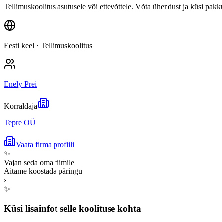
Tellimuskoolitus asutusele või ettevõttele. Võta ühendust ja küsi pakk
Eesti keel
· Tellimuskoolitus
Enely Prei
Korraldaja
Tepre OÜ
Vaata firma profiili
✨
Vajan seda oma tiimile
Aitame koostada päringu
›
✨
Küsi lisainfot selle koolituse kohta