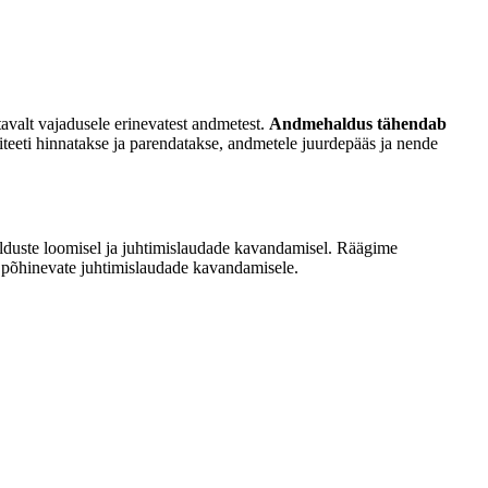
valt vajadusele erinevatest andmetest.
Andmehaldus tähendab
iteeti hinnatakse ja parendatakse, andmetele juurdepääs ja nende
elduste loomisel ja juhtimislaudade kavandamisel. Räägime
el põhinevate juhtimislaudade kavandamisele.