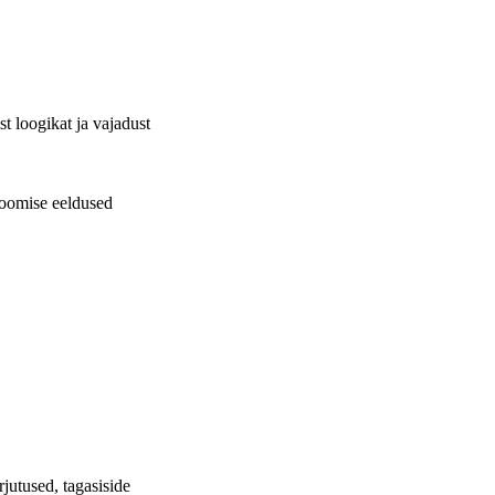
t loogikat ja vajadust
 loomise eeldused
jutused, tagasiside