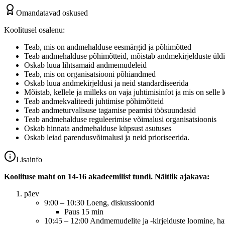
Omandatavad oskused
Koolitusel osalenu:
Teab, mis on andmehalduse eesmärgid ja põhimõtted
Teab andmehalduse põhimõtteid, mõistab andmekirjelduste üldis
Oskab luua lihtsamaid andmemudeleid
Teab, mis on organisatsiooni põhiandmed
Oskab luua andmekirjeldusi ja neid standardiseerida
Mõistab, kellele ja milleks on vaja juhtimisinfot ja mis on selle
Teab andmekvaliteedi juhtimise põhimõtteid
Teab andmeturvalisuse tagamise peamisi töösuundasid
Teab andmehalduse reguleerimise võimalusi organisatsioonis
Oskab hinnata andmehalduse küpsust asutuses
Oskab leiad parendusvõimalusi ja neid prioriseerida.
Lisainfo
Koolituse maht on 14-16 akadeemilist tundi. Näitlik ajakava:
päev
9:00 – 10:30 Loeng, diskussioonid
Paus 15 min
10:45 – 12:00 Andmemudelite ja -kirjelduste loomine, har