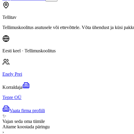
Tellitav
Tellimuskoolitus asutusele või ettevõttele. Võta ühendust ja küsi pakk
Eesti keel
· Tellimuskoolitus
Enely Prei
Korraldaja
Tepre OÜ
Vaata firma profiili
✨
Vajan seda oma tiimile
Aitame koostada päringu
›