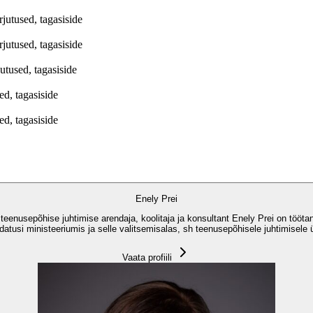
jutused, tagasiside
jutused, tagasiside
utused, tagasiside
d, tagasiside
d, tagasiside
Enely Prei
eenusepõhise juhtimise arendaja, koolitaja ja konsultant Enely Prei on tööta
uudatusi ministeeriumis ja selle valitsemisalas, sh teenusepõhisele juhtimisele
Vaata profiili