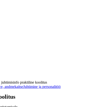
uhtimisinfo praktiline koolitus
ve, andmekaitse
Juhtimine ja personalitöö
oolitus
arjutamisele.