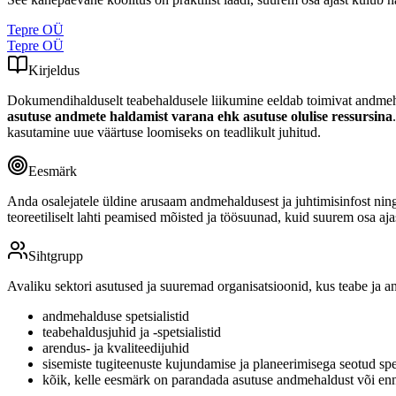
Tepre OÜ
Tepre OÜ
Kirjeldus
Dokumendihalduselt teabehaldusele liikumine eeldab toimivat andmeha
asutuse andmete haldamist varana ehk asutuse olulise ressursina
kasutamine uue väärtuse loomiseks on teadlikult juhitud.
Eesmärk
Anda osalejatele üldine arusaam andmehaldusest ja juhtimisinfost nin
teoreetiliselt lahti peamised mõisted ja töösuunad, kuid suurem osa aj
Sihtgrupp
Avaliku sektori asutused ja suuremad organisatsioonid, kus teabe ja a
andmehalduse spetsialistid
teabehaldusjuhid ja -spetsialistid
arendus- ja kvaliteedijuhid
sisemiste tugiteenuste kujundamise ja planeerimisega seotud spet
kõik, kelle eesmärk on parandada asutuse andmehaldust või enn