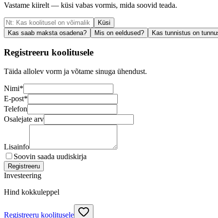
Vastame kiirelt — küsi vabas vormis, mida soovid teada.
Küsi
Kas saab maksta osadena?
Mis on eeldused?
Kas tunnistus on tunnu
Registreeru koolitusele
Täida allolev vorm ja võtame sinuga ühendust.
Nimi
*
E-post
*
Telefon
Osalejate arv
Lisainfo
Soovin saada uudiskirja
Registreeru
Investeering
Hind kokkuleppel
Registreeru koolitusele