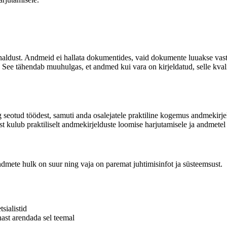
ldust. Andmeid ei hallata dokumentides, vaid dokumente luuakse vasta
. See tähendab muuhulgas, et andmed kui vara on kirjeldatud, selle kval
g seotud töödest, samuti anda osalejatele praktiline kogemus andmekirj
ast kulub praktiliselt andmekirjelduste loomise harjutamisele ja andmet
ndmete hulk on suur ning vaja on paremat juhtimisinfot ja süsteemsust.
sialistid
ast arendada sel teemal