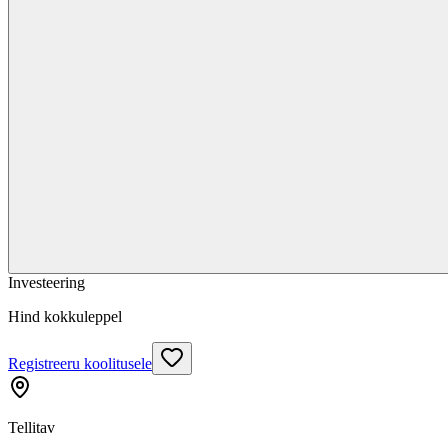
Investeering
Hind kokkuleppel
Registreeru koolitusele
Tellitav