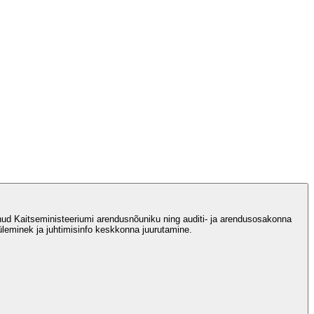
nud Kaitseministeeriumi arendusnõuniku ning auditi- ja arendusosakonna
 üleminek ja juhtimisinfo keskkonna juurutamine.