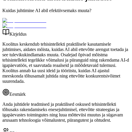
Kuidas juhtimine AI abil efektiivsemaks muuta?
Kirjeldus
Koolitus keskendub tehisintellekti praktilisele kasutamisele
juhtimises, aidates mõista, kuidas AI abil ettevõtte arengut toetada ja
see tulevikukindlamaks muuta. Osalejad õpivad mõistma
tehisintellekti tegelikke võimalusi ja piiranguid ning rakendama AI-d
igapäevatöös, et saavutada reaalseid ja mõõdetavaid tulemusi.
Koolitus annab ka uusi ideid ja tööriistu, kuidas AI ajastul
meeskonda tõhusamalt juhtida ning ettevõtte konkurentsivõimet
suurendada.
Eesmärk
Anda juhtidele teadmised ja praktilised oskused tehisintellekti
tõhusaks rakendamiseks enesejuhtimisel, ettevõtte strateegias ja
igapäevastes toimingutes ning luua mõtteviisi muutus ja sügavam
arusaam tehnoloogia võimalustest, piirangutest ja ohtudest.