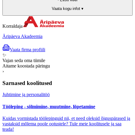
Vaata kogu infot ▾
Korraldaja
Äripäeva Akadeemia
Vaata firma profiili
✨
Vajan seda oma tiimile
Aitame koostada päringu
›
Sarnased koolitused
Juhtimine ja personalitöö
Tööleping - sõlmimine, muutmine, lõpetamine
Kuidas vormistada töölepinguid nii, et need oleksid õiguspärased ja
vastaksid mõlema poole ootustele? Tule meie koolitusele ja saa
teada!