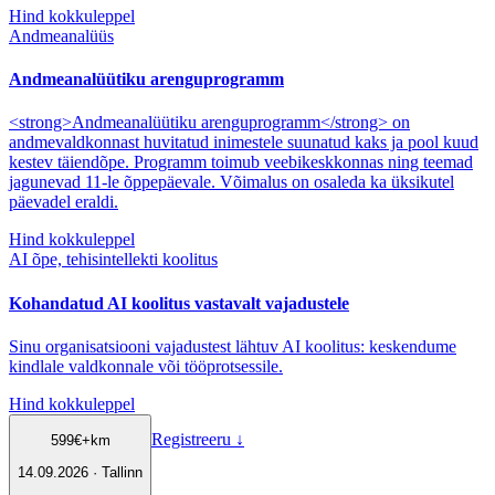
Hind kokkuleppel
Andmeanalüüs
Andmeanalüütiku arenguprogramm
<strong>Andmeanalüütiku arenguprogramm</strong> on
andmevaldkonnast huvitatud inimestele suunatud kaks ja pool kuud
kestev täiendõpe. Programm toimub veebikeskkonnas ning teemad
jagunevad 11-le õppepäevale. Võimalus on osaleda ka üksikutel
päevadel eraldi.
Hind kokkuleppel
AI õpe, tehisintellekti koolitus
Kohandatud AI koolitus vastavalt vajadustele
Sinu organisatsiooni vajadustest lähtuv AI koolitus: keskendume
kindlale valdkonnale või tööprotsessile.
Hind kokkuleppel
Registreeru
↓
599
€
+km
14.09.2026 · Tallinn