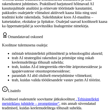
rakendustest juhtimises. Praktilised harjutused hõlmavad AI
kasutusjuhtude analüüsi ja erinevate tööriistade kasutamist,
pakkudes osalejatele võimalust aktiivselt kaasa lüüa ning uusi
teadmisi kohe rakendada. Sukeldutakse koos AI-maailma –
katsetatakse, eksitakse ja õpitakse. Osalejad saavad koolituselt kaasa
ka õppematerjalid ja soovitusliku lisalugemise nimekirja.
Omandatavad oskused
Koolituse tulemusena osaleja:
mõistab tehisintellekti põhimõtteid ja tehnoloogilisi aluseid;
teab AI strateegilisi rakendusi ja printsiipe ning oskab
keelemudelitega tõhusalt suhelda;
teab, kuidas AI-d integreerida ettevõtte äriprotsessidesse ja
igapäevastesse otsustusprotsessidesse;
parandab AI abil oluliselt enesejuhtimise võimekust;
teab, kuidas valida tööülesandele vastav parim AI tööriist.
Lisainfo
Koolitusel osalenutele soovitame jätkukoolitust
„Tehisintellekti
meistriklass juhtidele – promptimine“
, mis annab süvendatud
teadmised, kuidas keelemudelitega tõhusalt suhelda.