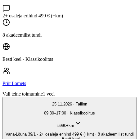
2+ osaleja erihind 499 € (+km)
8 akadeemilist tundi
Eesti keel
· Klassikoolitus
Priit Ilomets
Vali teine toimumine
1
veel
25.11.2026 · Tallinn
09:30–17:00 · Klassikoolitus
599
€
+km
Vana-Lõuna 39/1 · 2+ osaleja erihind 499 € (+km) · 8 akadeemilist tundi
· Eesti keel