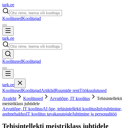
tark
.
ee
Koolitused
Koolitajad
tark
.
ee
Koolitused
Koolitajad
tark
.
ee
Koolitused
Koolitajad
Artiklid
Ruumide rent
Töökuulutused
Avaleht
Koolitused
Arvutiõpe, IT koolitus
Tehisintellekti
meistriklass juhtidele
Arvutiõpe, IT koolitus
AI õpe, tehisintellekti koolitus
Infojuhtimine,
andmehaldus
IT koolitus tavakasutajale
Juhtimine ja personalitöö
Tehisintellekti meistriklass juhtidele