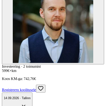
Investeering ·
2
toimumist
599
€
+km
Koos KM-ga:
742,76
€
Registreeru koolitusele
14.09.2026 · Tallinn