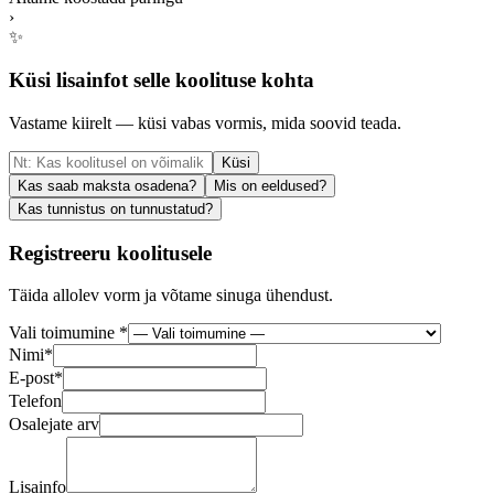
›
✨
Küsi lisainfot selle koolituse kohta
Vastame kiirelt — küsi vabas vormis, mida soovid teada.
Küsi
Kas saab maksta osadena?
Mis on eeldused?
Kas tunnistus on tunnustatud?
Registreeru koolitusele
Täida allolev vorm ja võtame sinuga ühendust.
Vali toimumine *
Nimi
*
E-post
*
Telefon
Osalejate arv
Lisainfo