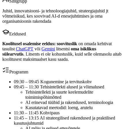
Sihtgrupp
Juhid, innovatsiooni- ja tehnoloogiajuhid, strateegiajuhid jt
võtmeisikud, kes soovivad AI-d enesejuhtimises ja oma
organisatsioonis rakendada
Eeldused
Koolitusel osalemise eeldus:
soovituslik
on omada kehtivat
tasulist
ChatGPT
või
Gemini
litsentsi
oma isiklikus
sülearvutis
. Litsents ei ole kohustuslik, kuid selle olemasolu aitab
koolitusest maksimaalset kasu saada.
Programm
09:30 – 09:45 Kogunemine ja tervituskohv
09:45 – 11:30 Tehisintellekti alused ja võimalused
Tehisintellekti ja suurte keelemudelite
toimimispõhimõtted
AI erinevad tüübid ja rakendused, terminoloogia
Kasutatavad meetodid: loeng, arutelu
11:30 – 11:45 Kohvipaus
11:45 – 13:15 AI strateegilised rakendused ja praktilised
kasutusjuhtumid
AI mõju ja eelised ettevõtetele