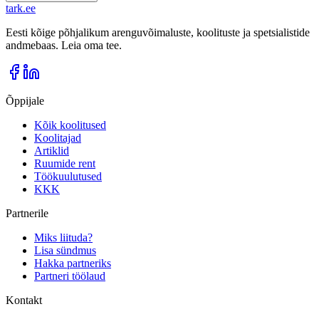
tark
.
ee
Eesti kõige põhjalikum arenguvõimaluste, koolituste ja spetsialistide
andmebaas. Leia oma tee.
Õppijale
Kõik koolitused
Koolitajad
Artiklid
Ruumide rent
Töökuulutused
KKK
Partnerile
Miks liituda?
Lisa sündmus
Hakka partneriks
Partneri töölaud
Kontakt