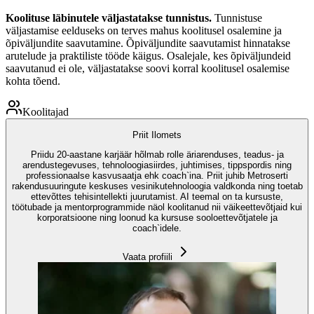
Koolituse läbinutele väljastatakse tunnistus.
Tunnistuse
väljastamise eelduseks on terves mahus koolitusel osalemine ja
õpiväljundite saavutamine. Õpiväljundite saavutamist hinnatakse
arutelude ja praktiliste tööde käigus. Osalejale, kes õpiväljundeid
saavutanud ei ole, väljastatakse soovi korral koolitusel osalemise
kohta tõend.
Koolitajad
Priit Ilomets
Priidu 20-aastane karjäär hõlmab rolle äriarenduses, teadus- ja
arendustegevuses, tehnoloogiasiirdes, juhtimises, tippspordis ning
professionaalse kasvusaatja ehk coach`ina. Priit juhib Metroserti
rakendusuuringute keskuses vesinikutehnoloogia valdkonda ning toetab
ettevõttes tehisintellekti juurutamist. AI teemal on ta kursuste,
töötubade ja mentorprogrammide näol koolitanud nii väikeettevõtjaid kui
korporatsioone ning loonud ka kursuse sooloettevõtjatele ja
coach`idele.
Vaata profiili