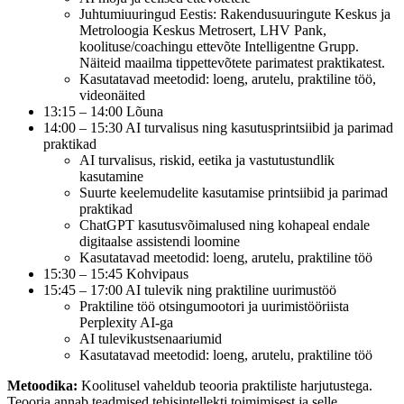
Juhtumiuuringud Eestis: Rakendusuuringute Keskus ja
Metroloogia Keskus Metrosert, LHV Pank,
koolituse/coachingu ettevõte Intelligentne Grupp.
Näiteid maailma tippettevõtete parimatest praktikatest.
Kasutatavad meetodid: loeng, arutelu, praktiline töö,
videonäited
13:15 – 14:00 Lõuna
14:00 – 15:30 AI turvalisus ning kasutusprintsiibid ja parimad
praktikad
AI turvalisus, riskid, eetika ja vastutustundlik
kasutamine
Suurte keelemudelite kasutamise printsiibid ja parimad
praktikad
ChatGPT kasutusvõimalused ning kohapeal endale
digitaalse assistendi loomine
Kasutatavad meetodid: loeng, arutelu, praktiline töö
15:30 – 15:45 Kohvipaus
15:45 – 17:00 AI tulevik ning praktiline uurimustöö
Praktiline töö otsingumootori ja uurimistööriista
Perplexity AI-ga
AI tulevikustsenaariumid
Kasutatavad meetodid: loeng, arutelu, praktiline töö
Metoodika:
Koolitusel vaheldub teooria praktiliste harjutustega.
Teooria annab teadmised tehisintellekti toimimisest ja selle