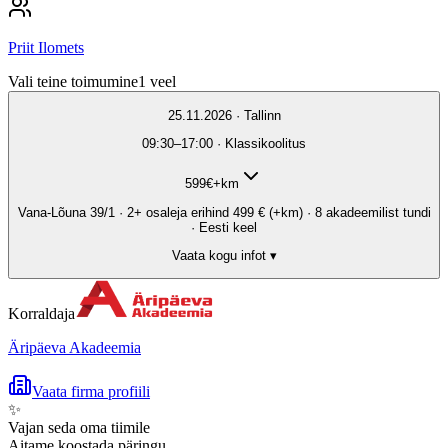
Priit Ilomets
Vali teine toimumine
1
veel
25.11.2026 · Tallinn
09:30–17:00 · Klassikoolitus
599
€
+km
Vana-Lõuna 39/1 · 2+ osaleja erihind 499 € (+km) · 8 akadeemilist tundi
· Eesti keel
Vaata kogu infot ▾
Korraldaja
Äripäeva Akadeemia
Vaata firma profiili
✨
Vajan seda oma tiimile
Aitame koostada päringu