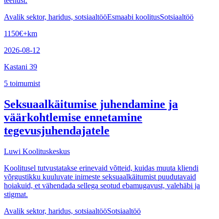
teenust.
Avalik sektor, haridus, sotsiaaltöö
Esmaabi koolitus
Sotsiaaltöö
1150
€
+km
2026-08-12
Kastani 39
5
toimumist
Seksuaalkäitumise juhendamine ja
väärkohtlemise ennetamine
tegevusjuhendajatele
Luwi Koolituskeskus
Koolitusel tutvustatakse erinevaid võtteid, kuidas muuta kliendi
võrgustikku kuuluvate inimeste seksuaalkäitumist puudutavaid
hoiakuid, et vähendada sellega seotud ebamugavust, valehäbi ja
stigmat.
Avalik sektor, haridus, sotsiaaltöö
Sotsiaaltöö