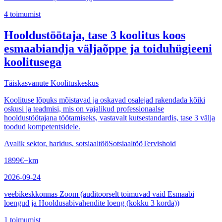
4
toimumist
Hooldustöötaja, tase 3 koolitus koos
esmaabiandja väljaõppe ja toiduhügieeni
koolitusega
Täiskasvanute Koolituskeskus
Koolituse lõpuks mõistavad ja oskavad osalejad rakendada kõiki
oskusi ja teadmisi, mis on vajalikud professionaalse
hooldustöötajana töötamiseks, vastavalt kutsestandardis, tase 3 välja
toodud kompetentsidele.
Avalik sektor, haridus, sotsiaaltöö
Sotsiaaltöö
Tervishoid
1899
€
+km
2026-09-24
veebikeskkonnas Zoom (auditoorselt toimuvad vaid Esmaabi
loengud ja Hooldusabivahendite loeng (kokku 3 korda))
1
toimumist