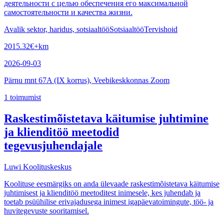
деятельности с целью обеспечения его максимальной
самостоятельности и качества жизни.
Avalik sektor, haridus, sotsiaaltöö
Sotsiaaltöö
Tervishoid
2015.32
€
+km
2026-09-03
Pärnu mnt 67A (IX korrus), Veebikeskkonnas Zoom
1
toimumist
Raskestimõistetava käitumise juhtimine
ja klienditöö meetodid
tegevusjuhendajale
Luwi Koolituskeskus
Koolituse eesmärgiks on anda ülevaade raskestimõistetava käitumise
juhtimisest ja klienditöö meetoditest inimesele, kes juhendab ja
toetab psüühilise erivajadusega inimest igapäevatoimingute, töö- ja
huvitegevuste sooritamisel.