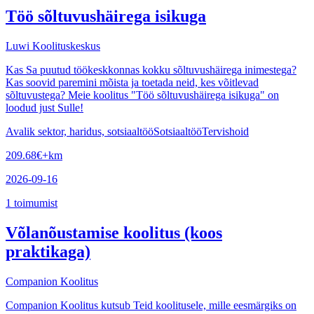
Töö sõltuvushäirega isikuga
Luwi Koolituskeskus
Kas Sa puutud töökeskkonnas kokku sõltuvushäirega inimestega?
Kas soovid paremini mõista ja toetada neid, kes võitlevad
sõltuvustega? Meie koolitus "Töö sõltuvushäirega isikuga" on
loodud just Sulle!
Avalik sektor, haridus, sotsiaaltöö
Sotsiaaltöö
Tervishoid
209.68
€
+km
2026-09-16
1
toimumist
Võlanõustamise koolitus (koos
praktikaga)
Companion Koolitus
Companion Koolitus kutsub Teid koolitusele, mille eesmärgiks on