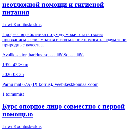
неотложной помощи и гигиеной
питания
Luwi Koolituskeskus
Профессия работника по уходу может стать твоим
призванием, если эмпатия и стремление помогать людям твои
природные качества.
Avalik sektor, haridus, sotsiaaltöö
Sotsiaaltöö
1952.42
€
+km
2026-08-25
Pärnu mnt 67A (IX korrus), Veebikeskkonnas Zoom
1
toimumist
Курс опорное лицо совместно с первой
помощью
Luwi Koolituskeskus