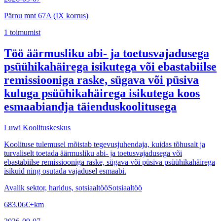
Pärnu mnt 67A (IX korrus)
1
toimumist
Töö äärmusliku abi- ja toetusvajadusega
psüühikahäirega isikutega või ebastabiilse
remissiooniga raske, sügava või püsiva
kuluga psüühikahäirega isikutega koos
esmaabiandja täienduskoolitusega
Luwi Koolituskeskus
Koolituse tulemusel mõistab tegevusjuhendaja, kuidas tõhusalt ja
turvaliselt toetada äärmusliku abi- ja toetusvajadusega või
ebastabiilse remissiooniga raske, sügava või püsiva psüühikahäirega
isikuid ning osutada vajadusel esmaabi.
Avalik sektor, haridus, sotsiaaltöö
Sotsiaaltöö
683.06
€
+km