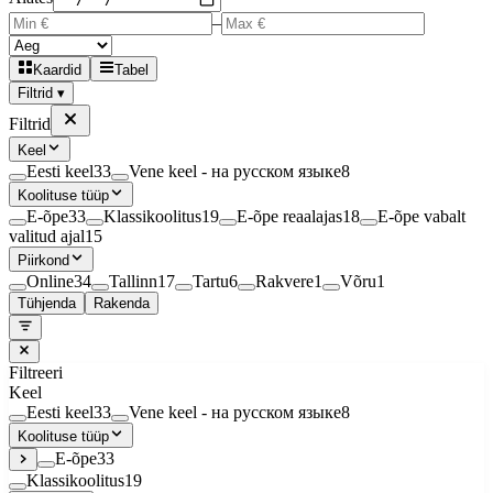
–
Kaardid
Tabel
Filtrid ▾
Filtrid
Keel
Eesti keel
33
Vene keel - на русском языке
8
Koolituse tüüp
E-õpe
33
Klassikoolitus
19
E-õpe reaalajas
18
E-õpe vabalt
valitud ajal
15
Piirkond
Online
34
Tallinn
17
Tartu
6
Rakvere
1
Võru
1
Tühjenda
Rakenda
Filtreeri
Keel
Eesti keel
33
Vene keel - на русском языке
8
Koolituse tüüp
E-õpe
33
Klassikoolitus
19