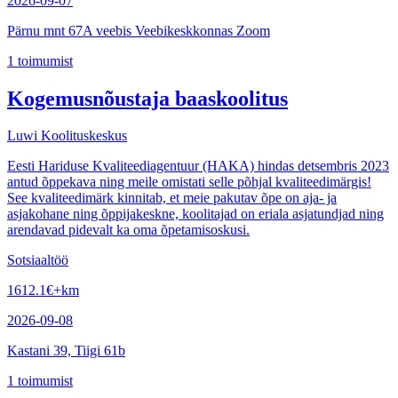
2026-09-07
Pärnu mnt 67A veebis Veebikeskkonnas Zoom
1
toimumist
Kogemusnõustaja baaskoolitus
Luwi Koolituskeskus
Eesti Hariduse Kvaliteediagentuur (HAKA) hindas detsembris 2023
antud õppekava ning meile omistati selle põhjal kvaliteedimärgis!
See kvaliteedimärk kinnitab, et meie pakutav õpe on aja- ja
asjakohane ning õppijakeskne, koolitajad on eriala asjatundjad ning
arendavad pidevalt ka oma õpetamisoskusi.
Sotsiaaltöö
1612.1
€
+km
2026-09-08
Kastani 39, Tiigi 61b
1
toimumist