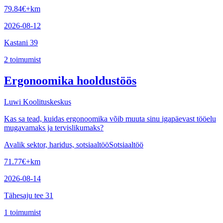
79.84
€
+km
2026-08-12
Kastani 39
2
toimumist
Ergonoomika hooldustöös
Luwi Koolituskeskus
Kas sa tead, kuidas ergonoomika võib muuta sinu igapäevast tööelu
mugavamaks ja tervislikumaks?
Avalik sektor, haridus, sotsiaaltöö
Sotsiaaltöö
71.77
€
+km
2026-08-14
Tähesaju tee 31
1
toimumist