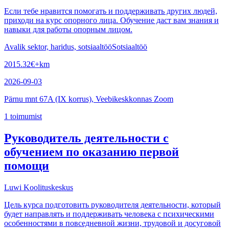
Если тебе нравится помогать и поддерживать других людей,
приходи на курс опорного лица. Обучение даст вам знания и
навыки для работы опорным лицом.
Avalik sektor, haridus, sotsiaaltöö
Sotsiaaltöö
2015.32
€
+km
2026-09-03
Pärnu mnt 67A (IX korrus), Veebikeskkonnas Zoom
1
toimumist
Руководитель деятельности с
обучением по оказанию первой
помощи
Luwi Koolituskeskus
Цель курса подготовить руководителя деятельности, который
будет направлять и поддерживать человека с психическими
особенностями в повседневной жизни, трудовой и досуговой