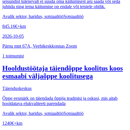
seisundist tulenevalt ei suuda oma käitumisest aru saada või seda
juhtida ning tema käitumine on endale või teistele ohtlik.
Avalik sektor, haridus, sotsiaaltöö
Sotsiaaltöö
845.16
€
+km
2026-10-05
Pärnu mnt 67A, Veebikeskkonnas Zoom
1
toimumist
Hooldustöötaja täiendõppe koolitus koos
esmaabi väljaõppe koolitusega
Täienduskeskus
Õppe eesmärk on täiendada õppija teadmisi ja oskusi, mis aitab
hooldatava elukvaliteeti parendada
Avalik sektor, haridus, sotsiaaltöö
Sotsiaaltöö
1240
€
+km