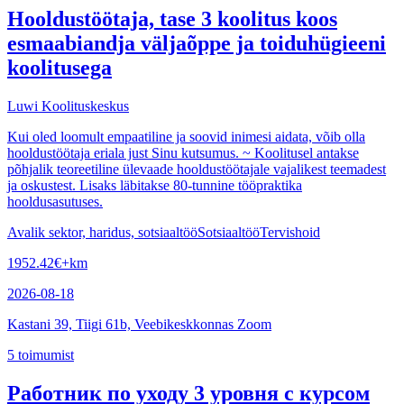
Hooldustöötaja, tase 3 koolitus koos
esmaabiandja väljaõppe ja toiduhügieeni
koolitusega
Luwi Koolituskeskus
Kui oled loomult empaatiline ja soovid inimesi aidata, võib olla
hooldustöötaja eriala just Sinu kutsumus. ~ Koolitusel antakse
põhjalik teoreetiline ülevaade hooldustöötajale vajalikest teemadest
ja oskustest. Lisaks läbitakse 80-tunnine tööpraktika
hooldusasutuses.
Avalik sektor, haridus, sotsiaaltöö
Sotsiaaltöö
Tervishoid
1952.42
€
+km
2026-08-18
Kastani 39, Tiigi 61b, Veebikeskkonnas Zoom
5
toimumist
Работник по уходу 3 уровня с курсом