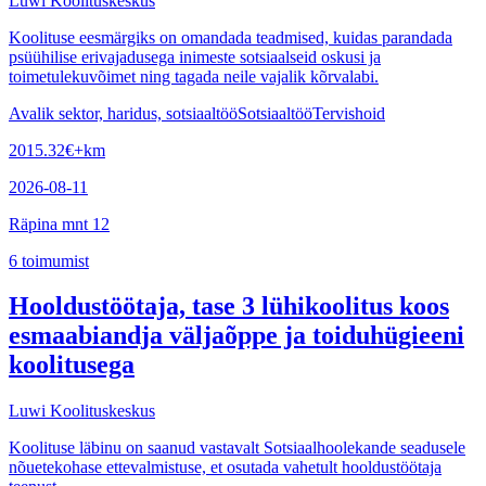
Luwi Koolituskeskus
Koolituse eesmärgiks on omandada teadmised, kuidas parandada
psüühilise erivajadusega inimeste sotsiaalseid oskusi ja
toimetulekuvõimet ning tagada neile vajalik kõrvalabi.
Avalik sektor, haridus, sotsiaaltöö
Sotsiaaltöö
Tervishoid
2015.32
€
+km
2026-08-11
Räpina mnt 12
6
toimumist
Hooldustöötaja, tase 3 lühikoolitus koos
esmaabiandja väljaõppe ja toiduhügieeni
koolitusega
Luwi Koolituskeskus
Koolituse läbinu on saanud vastavalt Sotsiaalhoolekande seadusele
nõuetekohase ettevalmistuse, et osutada vahetult hooldustöötaja