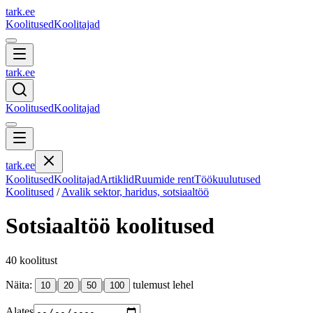
tark
.
ee
Koolitused
Koolitajad
tark
.
ee
Koolitused
Koolitajad
tark
.
ee
Koolitused
Koolitajad
Artiklid
Ruumide rent
Töökuulutused
Koolitused
/
Avalik sektor, haridus, sotsiaaltöö
Sotsiaaltöö
koolitused
40
koolitust
Näita:
|
|
|
tulemust lehel
10
20
50
100
Alates