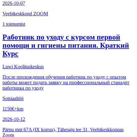
2026-10-07
Veebikeskkond ZOOM
1
toimumist
Работник по уходу с курсом первой
помощи и гигиены питания. Краткий
Курс
Luwi Koolituskeskus
После прохождения обучения работник по уходу с опытом
работы может подать заявку на профессиональный станадрт
работника по уходу
Sotsiaaltöö
1150
€
+km
2026-10-12
Pärnu mnt 67A (IX korrus), Tähesaju tee 31, Veebikeskkonnas
Zoom