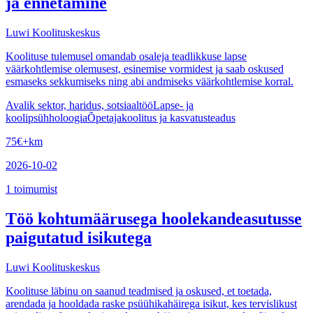
ja ennetamine
Luwi Koolituskeskus
Koolituse tulemusel omandab osaleja teadlikkuse lapse
väärkohtlemise olemusest, esinemise vormidest ja saab oskused
esmaseks sekkumiseks ning abi andmiseks väärkohtlemise korral.
Avalik sektor, haridus, sotsiaaltöö
Lapse- ja
koolipsühholoogia
Õpetajakoolitus ja kasvatusteadus
75
€
+km
2026-10-02
1
toimumist
Töö kohtumäärusega hoolekandeasutusse
paigutatud isikutega
Luwi Koolituskeskus
Koolituse läbinu on saanud teadmised ja oskused, et toetada,
arendada ja hooldada raske psüühikahäirega isikut, kes tervislikust