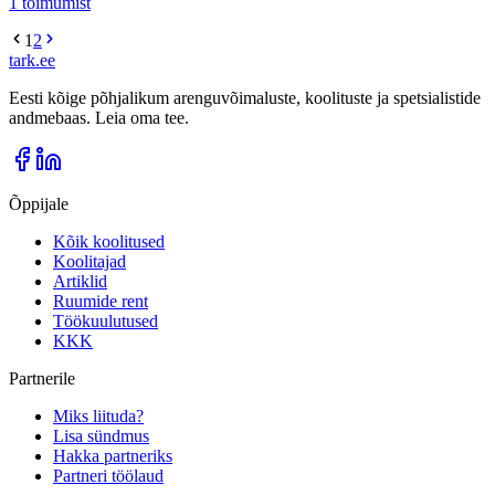
1
toimumist
1
2
tark
.
ee
Eesti kõige põhjalikum arenguvõimaluste, koolituste ja spetsialistide
andmebaas. Leia oma tee.
Õppijale
Kõik koolitused
Koolitajad
Artiklid
Ruumide rent
Töökuulutused
KKK
Partnerile
Miks liituda?
Lisa sündmus
Hakka partneriks
Partneri töölaud