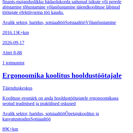
finants-majanduslikku hädaolukorda sattunud isikute või perede
abistamise tõhustamine võlanõustamise täiendkoolituse läbinud
töötajate efektiivsema töö kaudu.
Avalik sektor, haridus, sotsiaaltöö
Sotsiaaltöö
Võlanõustamine
2016.13
€
+km
2026-09-17
Ahtri 8-88
1
toimumist
Ergonoomika koolitus hooldustöötajale
Täienduskeskus
Koolituse eesmärk on anda hooldustöötajatele ergonoomikaga
seotud teadmised ja praktilised oskused
Avalik sektor, haridus, sotsiaaltöö
Õpetajakoolitus ja
kasvatusteadus
Sotsiaaltöö
89
€
+km