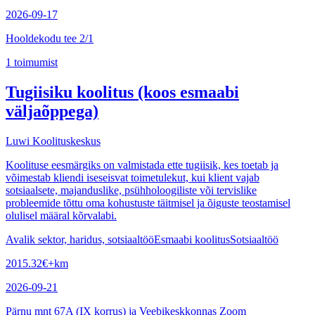
2026-09-17
Hooldekodu tee 2/1
1
toimumist
Tugiisiku koolitus (koos esmaabi
väljaõppega)
Luwi Koolituskeskus
Koolituse eesmärgiks on valmistada ette tugiisik, kes toetab ja
võimestab kliendi iseseisvat toimetulekut, kui klient vajab
sotsiaalsete, majanduslike, psühholoogiliste või tervislike
probleemide tõttu oma kohustuste täitmisel ja õiguste teostamisel
olulisel määral kõrvalabi.
Avalik sektor, haridus, sotsiaaltöö
Esmaabi koolitus
Sotsiaaltöö
2015.32
€
+km
2026-09-21
Pärnu mnt 67A (IX korrus) ja Veebikeskkonnas Zoom