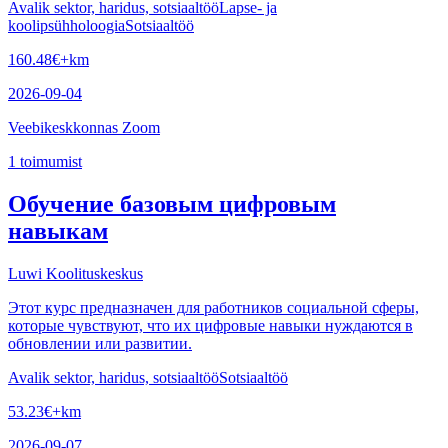
Avalik sektor, haridus, sotsiaaltöö
Lapse- ja
koolipsühholoogia
Sotsiaaltöö
160.48
€
+km
2026-09-04
Veebikeskkonnas Zoom
1
toimumist
Обучение базовым цифровым
навыкам
Luwi Koolituskeskus
Этот курс предназначен для работников социальной сферы,
которые чувствуют, что их цифровые навыки нуждаются в
обновлении или развитии.
Avalik sektor, haridus, sotsiaaltöö
Sotsiaaltöö
53.23
€
+km
2026-09-07