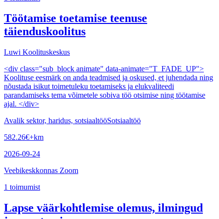
Töötamise toetamise teenuse
täienduskoolitus
Luwi Koolituskeskus
<div class="sub_block animate" data-animate="T_FADE_UP">
Koolituse eesmärk on anda teadmised ja oskused, et juhendada ning
nõustada isikut toimetuleku toetamiseks ja elukvaliteedi
parandamiseks tema võimetele sobiva töö otsimise ning töötamise
ajal. </div>
Avalik sektor, haridus, sotsiaaltöö
Sotsiaaltöö
582.26
€
+km
2026-09-24
Veebikeskkonnas Zoom
1
toimumist
Lapse väärkohtlemise olemus, ilmingud