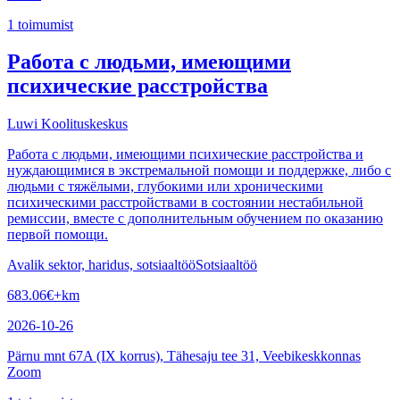
1
toimumist
Работа с людьми, имеющими
психические расстройства
Luwi Koolituskeskus
Работа с людьми, имеющими психические расстройства и
нуждающимися в экстремальной помощи и поддержке, либо с
людьми с тяжёлыми, глубокими или хроническими
психическими расстройствами в состоянии нестабильной
ремиссии, вместе с дополнительным обучением по оказанию
первой помощи.
Avalik sektor, haridus, sotsiaaltöö
Sotsiaaltöö
683.06
€
+km
2026-10-26
Pärnu mnt 67A (IX korrus), Tähesaju tee 31, Veebikeskkonnas
Zoom