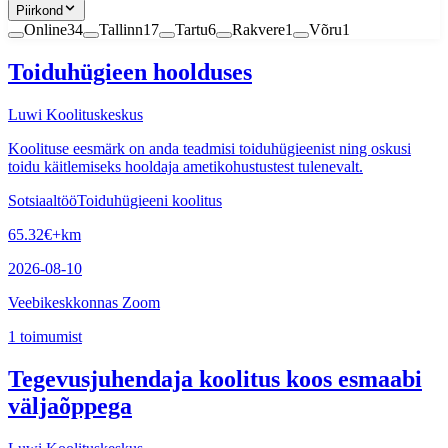
Piirkond
Online
34
Tallinn
17
Tartu
6
Rakvere
1
Võru
1
Toiduhügieen hoolduses
Luwi Koolituskeskus
Koolituse eesmärk on anda teadmisi toiduhügieenist ning oskusi
toidu käitlemiseks hooldaja ametikohustustest tulenevalt.
Sotsiaaltöö
Toiduhügieeni koolitus
65.32
€
+km
2026-08-10
Veebikeskkonnas Zoom
1
toimumist
Tegevusjuhendaja koolitus koos esmaabi
väljaõppega