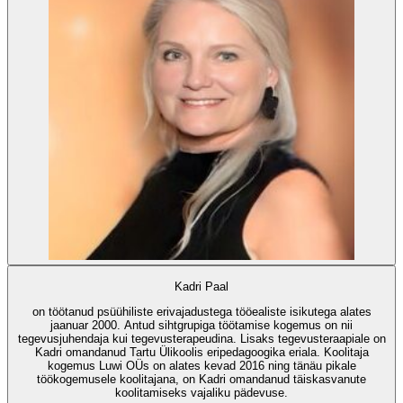
Kadri Paal
on töötanud psüühiliste erivajadustega tööealiste isikutega alates
jaanuar 2000. Antud sihtgrupiga töötamise kogemus on nii
tegevusjuhendaja kui tegevusterapeudina. Lisaks tegevusteraapiale on
Kadri omandanud Tartu Ülikoolis eripedagoogika eriala. Koolitaja
kogemus Luwi OÜs on alates kevad 2016 ning tänäu pikale
töökogemusele koolitajana, on Kadri omandanud täiskasvanute
koolitamiseks vajaliku pädevuse.