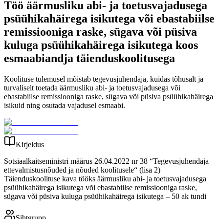
Töö äärmusliku abi- ja toetusvajadusega
psüühikahäirega isikutega või ebastabiilse
remissiooniga raske, sügava või püsiva
kuluga psüühikahäirega isikutega koos
esmaabiandja täienduskoolitusega
Koolituse tulemusel mõistab tegevusjuhendaja, kuidas tõhusalt ja
turvaliselt toetada äärmusliku abi- ja toetusvajadusega või
ebastabiilse remissiooniga raske, sügava või püsiva psüühikahäirega
isikuid ning osutada vajadusel esmaabi.
Kirjeldus
Sotsiaalkaitseministri määrus 26.04.2022 nr 38 “Tegevusjuhendaja
ettevalmistusnõuded ja nõuded koolitusele“ (lisa 2)
Täienduskoolituse kava tööks äärmusliku abi- ja toetusvajadusega
psüühikahäirega isikutega või ebastabiilse remissiooniga raske,
sügava või püsiva kuluga psüühikahäirega isikutega – 50 ak tundi
Sihtgrupp