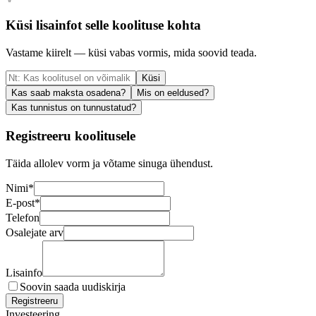
Küsi lisainfot selle koolituse kohta
Vastame kiirelt — küsi vabas vormis, mida soovid teada.
Küsi
Kas saab maksta osadena?
Mis on eeldused?
Kas tunnistus on tunnustatud?
Registreeru koolitusele
Täida allolev vorm ja võtame sinuga ühendust.
Nimi
*
E-post
*
Telefon
Osalejate arv
Lisainfo
Soovin saada uudiskirja
Registreeru
Investeering