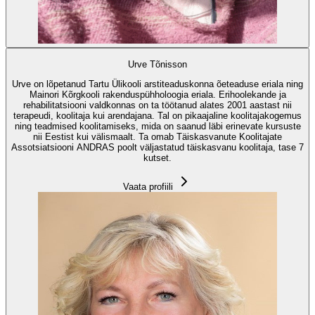
Urve Tõnisson
Urve on lõpetanud Tartu Ülikooli arstiteaduskonna õeteaduse eriala ning
Mainori Kõrgkooli rakenduspühholoogia eriala. Erihoolekande ja
rehabilitatsiooni valdkonnas on ta töötanud alates 2001 aastast nii
terapeudi, koolitaja kui arendajana. Tal on pikaajaline koolitajakogemus
ning teadmised koolitamiseks, mida on saanud läbi erinevate kursuste
nii Eestist kui välismaalt. Ta omab Täiskasvanute Koolitajate
Assotsiatsiooni ANDRAS poolt väljastatud täiskasvanu koolitaja, tase 7
kutset.
Vaata profiili