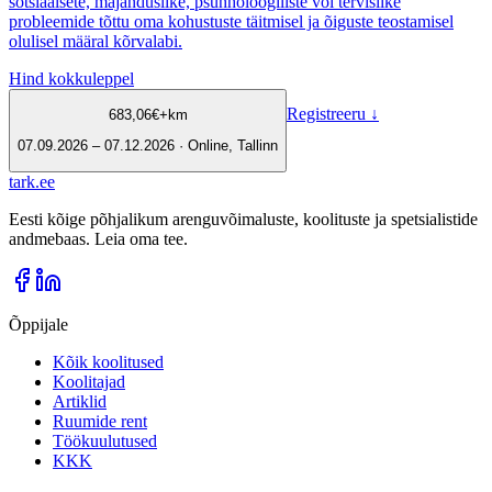
sotsiaalsete, majanduslike, psühholoogiliste või tervislike
probleemide tõttu oma kohustuste täitmisel ja õiguste teostamisel
olulisel määral kõrvalabi.
Hind kokkuleppel
Registreeru
↓
683,06
€
+km
07.09.2026 – 07.12.2026 · Online, Tallinn
tark
.
ee
Eesti kõige põhjalikum arenguvõimaluste, koolituste ja spetsialistide
andmebaas. Leia oma tee.
Õppijale
Kõik koolitused
Koolitajad
Artiklid
Ruumide rent
Töökuulutused
KKK