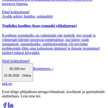
iseseisva õppena.
Hind kokkuleppel
Avalik sektor, haridus, sotsiaaltöö
Tugiisiku koolitus (koos esmaabi väljaõppega)
Koolituse eesmärgiks on valmistada ette tugiisik, kes toetab ja
võimestab kliendi iseseisvat toimetulekut, kui klient vajab
sotsiaalsete, majanduslike, psühholoogiliste või tervislike
probleemide tõttu oma kohustuste täitmisel ja õiguste teostamisel
olulisel määral kõrvalabi.
Hind kokkuleppel
Registreeru
↓
65,32
€
+km
10.08.2026 · Online
tark
.
ee
Eesti kõige põhjalikum arenguvõimaluste, koolituste ja spetsialistide
andmebaas. Leia oma tee.