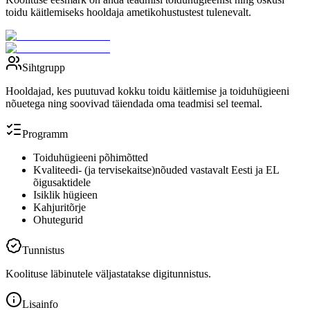
toidu käitlemiseks hooldaja ametikohustustest tulenevalt.
Sihtgrupp
Hooldajad, kes puutuvad kokku toidu käitlemise ja toiduhügieeni
nõuetega ning soovivad täiendada oma teadmisi sel teemal.
Programm
Toiduhügieeni põhimõtted
Kvaliteedi- (ja tervisekaitse)nõuded vastavalt Eesti ja EL
õigusaktidele
Isiklik hügieen
Kahjuritõrje
Ohutegurid
Tunnistus
Koolituse läbinutele väljastatakse digitunnistus.
Lisainfo