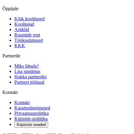
Õppijale
Kõik koolitused
Koolitajad
Artiklid
Ruumide rent
Töökuulutused
KKK
Partnerile
Miks liituda?
Lisa sündmus
Hakka partneriks
Partneri töölaud
Kontakt
Kontakt
Kasutustingimused
Privaatsuspoliitika
Küpsiste-poliitika
Küpsiste seaded