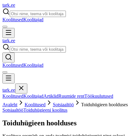
tark
.
ee
Koolitused
Koolitajad
tark
.
ee
Koolitused
Koolitajad
tark
.
ee
Koolitused
Koolitajad
Artiklid
Ruumide rent
Töökuulutused
Avaleht
Koolitused
Sotsiaaltöö
Toiduhügieen hoolduses
Sotsiaaltöö
Toiduhügieeni koolitus
Toiduhügieen hoolduses
Koolituse eesmärk on anda teadmisi toiduhügieenist ning oskusi