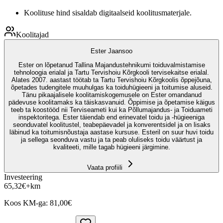
Koolituse hind sisaldab digitaalseid koolitusmaterjale.
Koolitajad
Ester Jaansoo
Ester on lõpetanud Tallina Majandustehnikumi toiduvalmistamise
tehnoloogia erialal ja Tartu Tervishoiu Kõrgkooli tervisekaitse erialal.
Alates 2007. aastast töötab ta Tartu Tervishoiu Kõrgkoolis õppejõuna,
õpetades tudengitele muuhulgas ka toiduhügieeni ja toitumise aluseid.
Tänu pikaajalisele koolitamiskogemusele on Ester omandanud
pädevuse koolitamaks ka täiskasvanuid. Õppimise ja õpetamise käigus
teeb ta koostööd nii Terviseameti kui ka Põllumajandus- ja Toiduameti
inspektoritega. Ester täiendab end erinevatel toidu ja -hügieeniga
seonduvatel koolitustel, teabepäevadel ja konverentsidel ja on lisaks
läbinud ka toitumisnõustaja aastase kursuse. Esteril on suur huvi toidu
ja sellega seonduva vastu ja ta peab oluliseks toidu väärtust ja
kvaliteeti, mille tagab hügieeni järgimine.
Vaata profiili
Investeering
65,32
€
+km
Koos KM-ga:
81,00
€