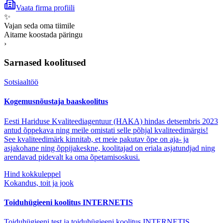
Vaata firma profiili
✨
Vajan seda oma tiimile
Aitame koostada päringu
›
Sarnased koolitused
Sotsiaaltöö
Kogemusnõustaja baaskoolitus
Eesti Hariduse Kvaliteediagentuur (HAKA) hindas detsembris 2023
antud õppekava ning meile omistati selle põhjal kvaliteedimärgis!
See kvaliteedimärk kinnitab, et meie pakutav õpe on aja- ja
asjakohane ning õppijakeskne, koolitajad on eriala asjatundjad ning
arendavad pidevalt ka oma õpetamisoskusi.
Hind kokkuleppel
Kokandus, toit ja jook
Toiduhügieeni koolitus INTERNETIS
Toiduhügieeni test ja toiduhügieeni koolitus INTERNETIS,