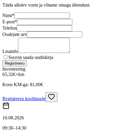
Täida allolev vorm ja võtame sinuga ühendust.
Nimi
*
E-post
*
Telefon
Osalejate arv
Lisainfo
Soovin saada uudiskirja
Registreeru
Investeering
65,32
€
+km
Koos KM-ga:
81,00
€
Registreeru koolitusele
10.08.2026
09:30
–14:30