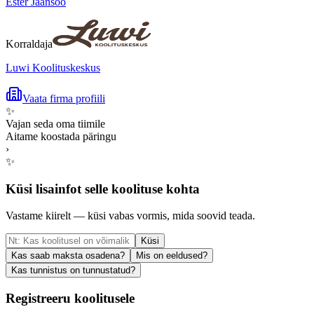
Ester Jaansoo
Korraldaja
Luwi Koolituskeskus
Vaata firma profiili
✨
Vajan seda oma tiimile
Aitame koostada päringu
›
✨
Küsi lisainfot selle koolituse kohta
Vastame kiirelt — küsi vabas vormis, mida soovid teada.
Küsi
Kas saab maksta osadena?
Mis on eeldused?
Kas tunnistus on tunnustatud?
Registreeru koolitusele