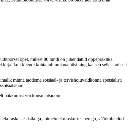
ditoorset õpet, millest 80 tundi on juhendatud õppepraktika
irjalikult kliendi kohta juhtumianalüüsi ning kaitseb selle suuliselt
imalik minna taotlema sotsiaal- ja tervishoiuvaldkonna spetsialisti
ssotsiatsioon.
elt pakkumist või konsultatsiooni.
tulekuraskustes isikuga, toimetulekuraskustes perega, väärkoheldud