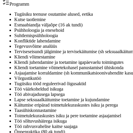
Programm
Tugiisiku teenuse osutamise alused, eetika
Kutse taotlemine
Esmaabiandja väljaõpe (16 ak tundi)
Psühholoogia ja enesehoid
Suhtlemispsühholoogia
Konfliktide lahendamine
Tegevusvõime analüüs
Terviseseisundi jälgimine ja tervisekäitumise (sh seksuaalkäit
Kliendi võimestamine
Kliendi juhendamine ja toetamine igapäevaelu toimingutes
Kliendi toetamine võimetekohasel panustamisel ühiskonda
Asjaajamise korraldamine (sh kommunikatsioonivahendite kas
Võrgustikutöö
Tugiisiku tööd reguleerivad õigusaktid
Töö väärkoheldud isikuga
Töö abivajadusega lapsega
Lapse seksuaalkäitumise toetamine ja kujundamine
Käitumise eripärad toimetulekuraskustes isiku ja perega
Taasühiskonnastamine
Toimetulekuraskustes isiku ja pere toetamine asjaajamisel
Töö sõltuvushäirega isikuga
Töö rahvusvahelise kaitse saajaga
Õppepraktika (80 ak tundi)