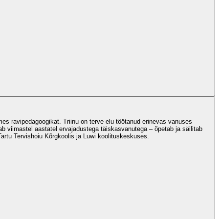
omes ravipedagoogikat. Triinu on terve elu töötanud erinevas vanuses
ab viimastel aastatel ervajadustega täiskasvanutega – õpetab ja säilitab
 Tartu Tervishoiu Kõrgkoolis ja Luwi koolituskeskuses.