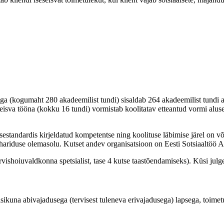
 (kogumaht 280 akadeemilist tundi) sisaldab 264 akadeemilist tundi au
isva tööna (kokku 16 tundi) vormistab koolitatav etteantud vormi alusel k
tsestandardis kirjeldatud kompetentse ning koolituse läbimise järel on võ
khariduse olemasolu. Kutset andev organisatsioon on Eesti Sotsiaaltöö A
ervishoiuvaldkonna spetsialist, tase 4 kutse taastõendamiseks). Küsi julg
sikuna abivajadusega (tervisest tuleneva erivajadusega) lapsega, toime