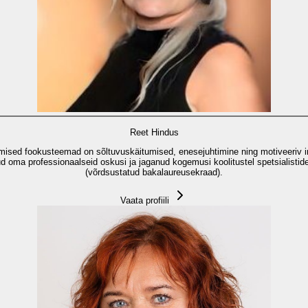
Reet Hindus
eamised fookusteemad on sõltuvuskäitumised, enesejuhtimine ning motiveeriv in
ud oma professionaalseid oskusi ja jaganud kogemusi koolitustel spetsialistide
(võrdsustatud bakalaureusekraad).
Vaata profiili