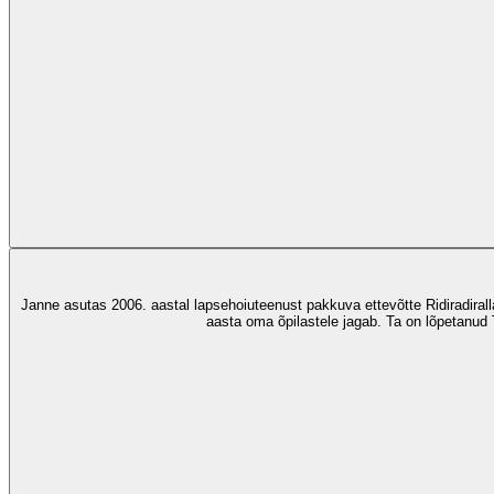
Janne asutas 2006. aastal lapsehoiuteenust pakkuva ettevõtte Ridiradiralla
aasta oma õpilastele jagab. Ta on lõpetanud T