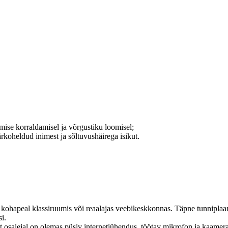
mise korraldamisel ja võrgustiku loomisel;
ärkoheldud inimest ja sõltuvushäirega isikut.
ohapeal klassiruumis või reaalajas veebikeskkonnas. Täpne tunniplaan ed
i.
 osalejal on olemas püsiv internetiühendus, töötav mikrofon ja kaamera