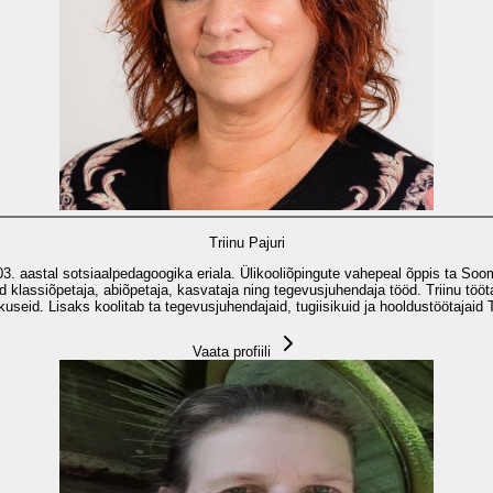
Triinu Pajuri
03. aastal sotsiaalpedagoogika eriala. Ülikooliõpingute vahepeal õppis ta So
d klassiõpetaja, abiõpetaja, kasvataja ning tegevusjuhendaja tööd. Triinu tööt
useid. Lisaks koolitab ta tegevusjuhendajaid, tugiisikuid ja hooldustöötajaid
Vaata profiili