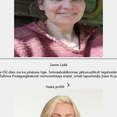
Janne Liidik
 OÜ olles ise ka juhatuse liige. Sotsiaalvaldkonnas jätkusuutlikult tegutsede
allinna Pedagoogikakooli noorsootöötaja erialal, omab lapsehoidja (tase 4) ja t
Vaata profiili