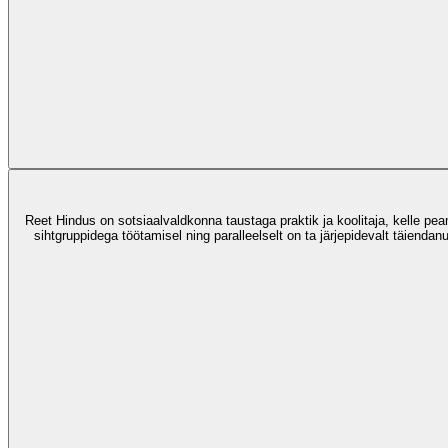
Reet Hindus on sotsiaalvaldkonna taustaga praktik ja koolitaja, kelle p
sihtgruppidega töötamisel ning paralleelselt on ta järjepidevalt täiendan