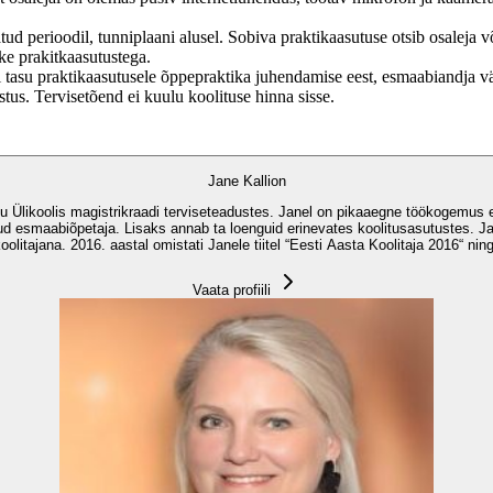
 perioodil, tunniplaani alusel. Sobiva praktikaasutuse otsib osaleja või
ke prakitkaasutustega.
di tasu praktikaasutusele õppepraktika juhendamise eest, esmaabiandja vä
stus. Tervisetõend ei kuulu koolituse hinna sisse.
Jane Kallion
u Ülikoolis magistrikraadi terviseteadustes. Janel on pikaaegne töökogemus e
ud esmaabiõpetaja. Lisaks annab ta loenguid erinevates koolitusasutustes. Ja
itajana. 2016. aastal omistati Janele tiitel “Eesti Aasta Koolitaja 2016“ ning
Vaata profiili