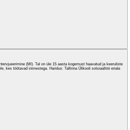
tervjueerimine (MI). Tal on üle 15 aasta kogemust haavatud ja keeruliste
le, kes töötavad inimestega. Haridus: Tallinna Ülikooli sotsiaaltöö eriala