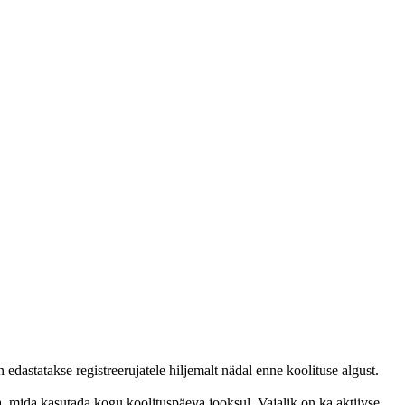
astatakse registreerujatele hiljemalt nädal enne koolituse algust.
, mida kasutada kogu koolituspäeva jooksul. Vajalik on ka aktiivse