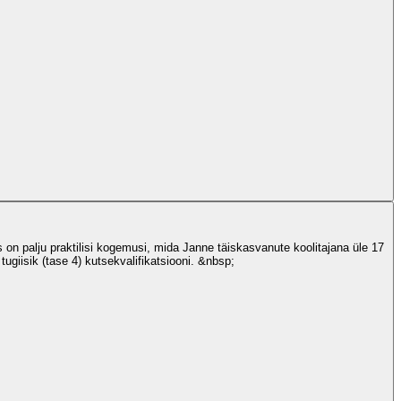
s on palju praktilisi kogemusi, mida Janne täiskasvanute koolitajana üle 17
ugiisik (tase 4) kutsekvalifikatsiooni. &nbsp;