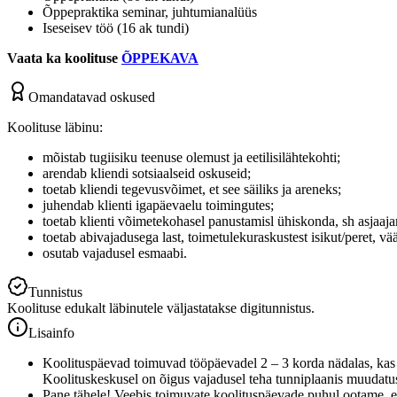
Õppepraktika seminar, juhtumianalüüs
Iseseisev töö (16 ak tundi)
Vaata ka koolituse
ÕPPEKAVA
Omandatavad oskused
Koolituse läbinu:
mõistab tugiisiku teenuse olemust ja eetilisilähtekohti;
arendab kliendi sotsiaalseid oskuseid;
toetab kliendi tegevusvõimet, et see säiliks ja areneks;
juhendab klienti igapäevaelu toimingutes;
toetab klienti võimetekohasel panustamisl ühiskonda, sh asjaaja
toetab abivajadusega last, toimetulekuraskustest isikut/peret, vä
osutab vajadusel esmaabi.
Tunnistus
Koolituse edukalt läbinutele väljastatakse digitunnistus.
Lisainfo
Koolituspäevad toimuvad tööpäevadel 2 – 3 korda nädalas, kas k
Koolituskeskusel on õigus vajadusel teha tunniplaanis muudatus
Pane tähele! Veebis toimuvate koolituspäevade puhul ootame, et