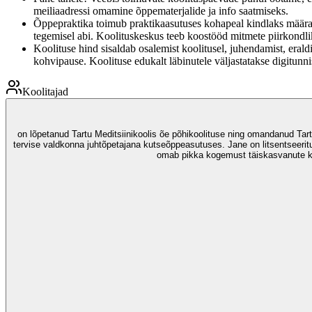
meiliaadressi omamine õppematerjalide ja info saatmiseks.
Õppepraktika toimub praktikaasutuses kohapeal kindlaks määratud
tegemisel abi. Koolituskeskus teeb koostööd mitmete piirkondli
Koolituse hind sisaldab osalemist koolitusel, juhendamist, eral
kohvipause. Koolituse edukalt läbinutele väljastatakse digitunni
Koolitajad
on lõpetanud Tartu Meditsiinikoolis õe põhikoolituse ning omandanud Tart
tervise valdkonna juhtõpetajana kutseõppeasutuses. Jane on litsentseerit
omab pikka kogemust täiskasvanute kool