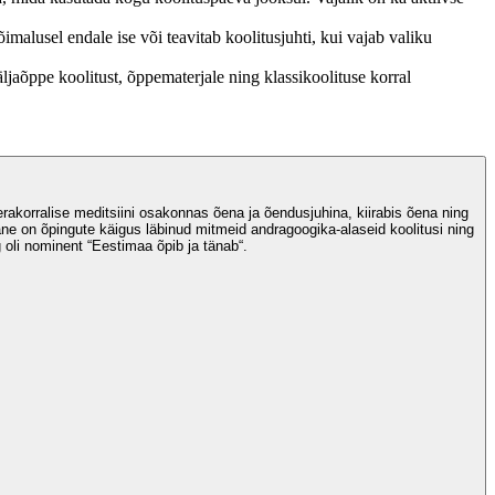
malusel endale ise või teavitab koolitusjuhti, kui vajab valiku
ljaõppe koolitust, õppematerjale ning klassikoolituse korral
rakorralise meditsiini osakonnas õena ja õendusjuhina, kiirabis õena ning
ne on õpingute käigus läbinud mitmeid andragoogika-alaseid koolitusi ning
 oli nominent “Eestimaa õpib ja tänab“.