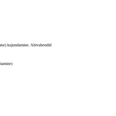
umise) kujundamine. Abivahendid
utamine)