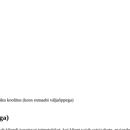
iku koolitus (koos esmaabi väljaõppega)
ga)
ab kliendi iseseisvat toimetulekut, kui klient vajab sotsiaalsete, majand