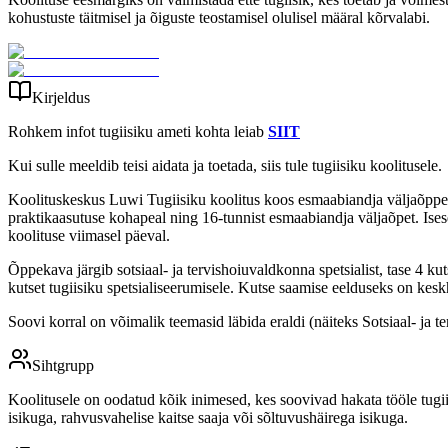
kohustuste täitmisel ja õiguste teostamisel olulisel määral kõrvalabi.
Kirjeldus
Rohkem infot tugiisiku ameti kohta leiab
SIIT
Kui sulle meeldib teisi aidata ja toetada, siis tule tugiisiku koolitusele.
Koolituskeskus Luwi Tugiisiku koolitus koos esmaabiandja väljaõppega
praktikaasutuse kohapeal ning 16-tunnist esmaabiandja väljaõpet. Isese
koolituse viimasel päeval.
Õppekava järgib sotsiaal- ja tervishoiuvaldkonna spetsialist, tase 4 ku
kutset tugiisiku spetsialiseerumisele. Kutse saamise eelduseks on kes
Soovi korral on võimalik teemasid läbida eraldi (näiteks Sotsiaal- ja t
Sihtgrupp
Koolitusele on oodatud kõik inimesed, kes soovivad hakata tööle tugii
isikuga, rahvusvahelise kaitse saaja või sõltuvushäirega isikuga.