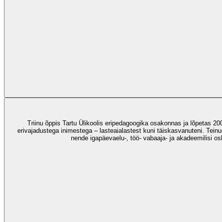
Triinu õppis Tartu Ülikoolis eripedagoogika osakonnas ja lõpetas 20
erivajadustega inimestega – lasteaialastest kuni täiskasvanuteni. Teinu
nende igapäevaelu-, töö- vabaaja- ja akadeemilisi osk