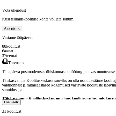
Võta ühendust
Küsi tellimuskoolituse kohta või jäta sõnum.
Ava päring
Vastame tööpäeval
88
koolitust
6
aastat
37
teemat
Tutvustus
Tänapäeva postmodernses ühiskonnas on tööturg pidevas muutuvuses, m
Täiskasvanute Koolituskeskuse sooviks on olla usaldusväärne koolitaja 
valdkonnast ja mitmeaastased kogemused vastavate koolituste läbiviimi
suunitlusega.
Täiskasvanute Koolituskeskus on ainus koolitusasutus, mis korral
Loe veel
▾
Täiskasvanute Koolituskeskuse klientideks on nii avalik-, era- kui ka 
31
koolitust
koostööd Eesti ühe suurima tööjõurendi- ja värbamisagentuuriga
Simp