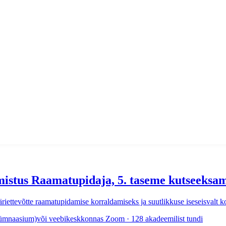
mistus Raamatupidaja, 5. taseme kutseeksa
e äriettevõtte raamatupidamise korraldamiseks ja suutlikkuse iseseisvalt 
 Gümnaasium)või veebikeskkonnas Zoom · 128 akadeemilist tundi