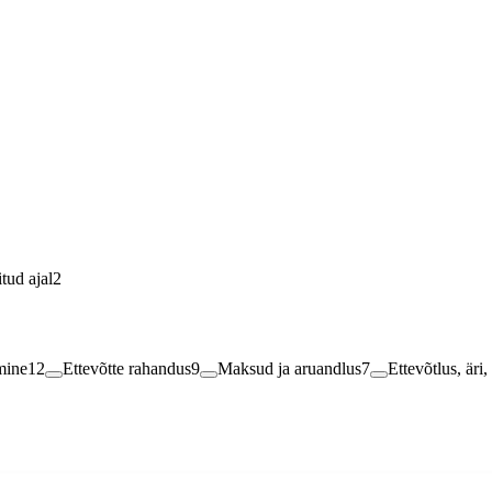
ahendusfirma poolt saadetud töökuulutusi ning loome positiivse eelsuse
tud ajal
2
mine
12
Ettevõtte rahandus
9
Maksud ja aruandlus
7
Ettevõtlus, äri