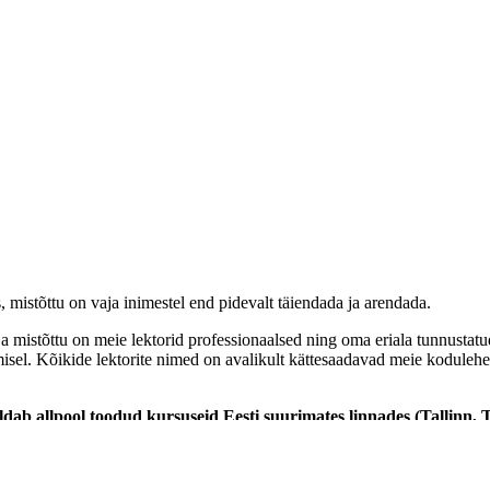
istõttu on vaja inimestel end pidevalt täiendada ja arendada.
mistõttu on meie lektorid professionaalsed ning oma eriala tunnustatud 
sel. Kõikide lektorite nimed on avalikult kättesaadavad meie kodulehekü
dab allpool toodud kursuseid Eesti suurimates linnades (Tallinn, 
kolmas sektor. Korraldame koolitusi vastavalt klientide soovile vajaduse
lika
, kes omab pikaajalist ning edukat rahvusvahelist kogemust töötaja