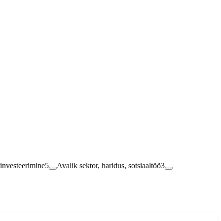
 kursusel läbinute naasmiseks tööjõuturule.
, investeerimine
5
Avalik sektor, haridus, sotsiaaltöö
3