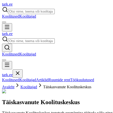
tark
.
ee
Koolitused
Koolitajad
tark
.
ee
Koolitused
Koolitajad
tark
.
ee
Koolitused
Koolitajad
Artiklid
Ruumide rent
Töökuulutused
Avaleht
Koolitajad
Täiskasvanute Koolituskeskus
Täiskasvanute Koolituskeskus
Täiskasvanute Koolituskeskus tegutseb eesmärgiga töötada välja ning v