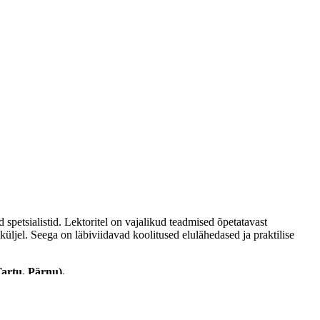
spetsialistid. Lektoritel on vajalikud teadmised õpetatavast
ljel. Seega on läbiviidavad koolitused elulähedased ja praktilise
Tartu, Pärnu).
l ka inglise ning vene keeles. Oluline on mainida, et teeme tihedat
te värbamise ja renditeenuste alal. Täiskasvanute Koolituskeskuse