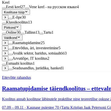
Keel
Eesti keel
27
Vene keel - на русском языке
4
Koolituse tüüp
E-õpe
30
Klassikoolitus
13
Piirkond
Online
30
Tallinn
13
Tartu
1
Valdkond
Raamatupidamine
25
Ettevõtlus, äri, investeerimine
5
Avalik sektor, haridus, sotsiaaltöö
3
Arvutiõpe, IT koolitus
2
Esmaabi koolitus
1
Seadusandlus, juriidika, hanked
1
Ettevõtte rahandus
Raamatupidamise täiendkoolitus – etteval
Koolitus annab koolituse läbinutele praktilise ning teoreetilise oskus
07.09 – 09.11 · Kaunase puiestee 70 (Tartu Kristjan Jaak Petersoni