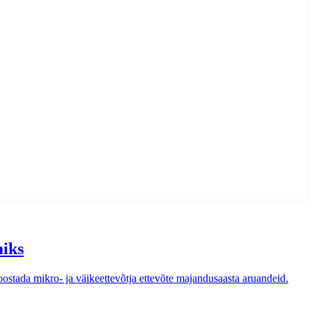
miks
koostada mikro- ja väikeettevõtja ettevõte majandusaasta aruandeid.