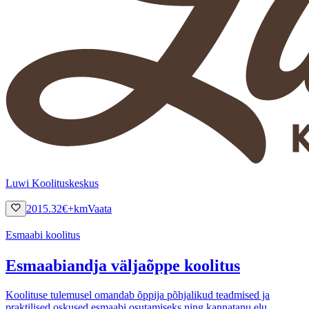
Luwi Koolituskeskus
2015.32
€
+km
Vaata
Esmaabi koolitus
Esmaabiandja väljaõppe koolitus
Koolituse tulemusel omandab õppija põhjalikud teadmised ja
praktilised oskused esmaabi osutamiseks ning kannatanu elu