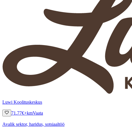
Luwi Koolituskeskus
71.77
€
+km
Vaata
Avalik sektor, haridus, sotsiaaltöö