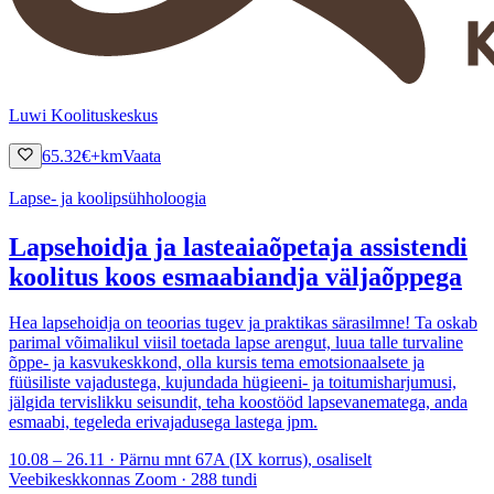
Luwi Koolituskeskus
65.32
€
+km
Vaata
Lapse- ja koolipsühholoogia
Lapsehoidja ja lasteaiaõpetaja assistendi
koolitus koos esmaabiandja väljaõppega
Hea lapsehoidja on teoorias tugev ja praktikas särasilmne! Ta oskab
parimal võimalikul viisil toetada lapse arengut, luua talle turvaline
õppe- ja kasvukeskkond, olla kursis tema emotsionaalsete ja
füüsiliste vajadustega, kujundada hügieeni- ja toitumisharjumusi,
jälgida tervislikku seisundit, teha koostööd lapsevanematega, anda
esmaabi, tegeleda erivajadusega lastega jpm.
10.08 – 26.11 · Pärnu mnt 67A (IX korrus), osaliselt
Veebikeskkonnas Zoom · 288 tundi