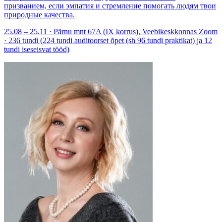
призванием, если эмпатия и стремление помогать людям твои
природные качества.
25.08 – 25.11 · Pärnu mnt 67A (IX korrus), Veebikeskkonnas Zoom
· 236 tundi (224 tundi auditoorset õpet (sh 96 tundi praktikat) ja 12
tundi iseseisvat tööd)