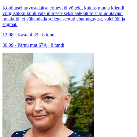
Koolitusel tutvustatakse erinevaid võtteid, kuidas muuta kliendi
võrgustikku kuuluvate inimeste seksuaalkäitumist puudutavaid
hoiakuid, et vähendada sellega seotud ebamugavust, valehäbi ja
stigmat.
12.08 · Kastani 39 · 8 tundi
30.09 · Pärnu mnt 67A · 8 tundi