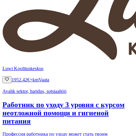
Luwi Koolituskeskus
1952.42
€
+km
Vaata
Avalik sektor, haridus, sotsiaaltöö
Работник по уходу 3 уровня с курсом
неотложной помощи и гигиеной
питания
Профессия работника по уходу может стать твоим