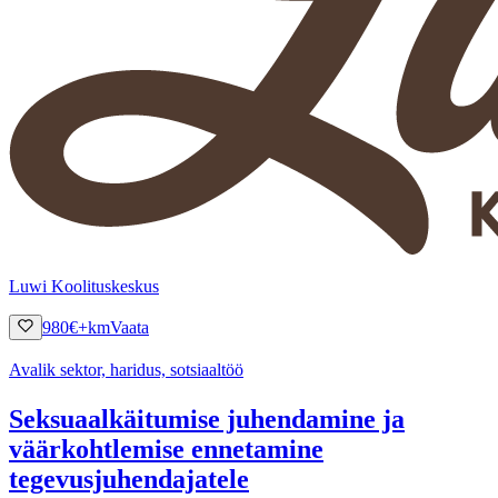
Luwi Koolituskeskus
980
€
+km
Vaata
Avalik sektor, haridus, sotsiaaltöö
Seksuaalkäitumise juhendamine ja
väärkohtlemise ennetamine
tegevusjuhendajatele