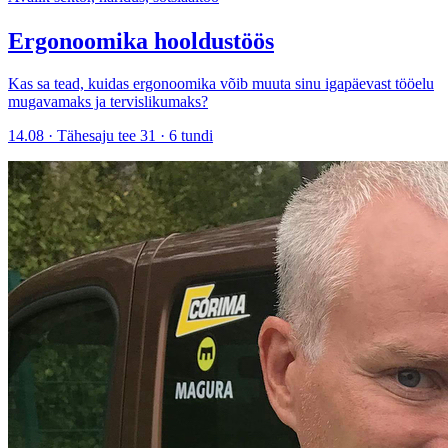
Ergonoomika hooldustöös
Kas sa tead, kuidas ergonoomika võib muuta sinu igapäevast tööelu
mugavamaks ja tervislikumaks?
14.08 · Tähesaju tee 31 · 6 tundi