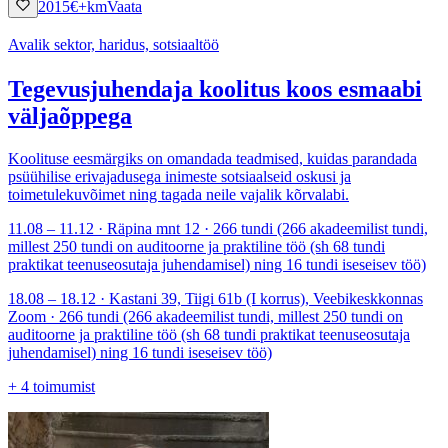
2015
€
+km
Vaata
Avalik sektor, haridus, sotsiaaltöö
Tegevusjuhendaja koolitus koos esmaabi
väljaõppega
Koolituse eesmärgiks on omandada teadmised, kuidas parandada
psüühilise erivajadusega inimeste sotsiaalseid oskusi ja
toimetulekuvõimet ning tagada neile vajalik kõrvalabi.
11.08 – 11.12 · Räpina mnt 12 · 266 tundi (266 akadeemilist tundi,
millest 250 tundi on auditoorne ja praktiline töö (sh 68 tundi
praktikat teenuseosutaja juhendamisel) ning 16 tundi iseseisev töö)
18.08 – 18.12 · Kastani 39, Tiigi 61b (I korrus), Veebikeskkonnas
Zoom · 266 tundi (266 akadeemilist tundi, millest 250 tundi on
auditoorne ja praktiline töö (sh 68 tundi praktikat teenuseosutaja
juhendamisel) ning 16 tundi iseseisev töö)
+
4
toimumist