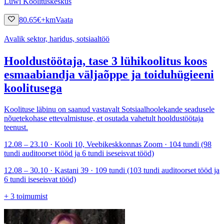
Luwi Koolituskeskus
80.65
€
+km
Vaata
Avalik sektor, haridus, sotsiaaltöö
Hooldustöötaja, tase 3 lühikoolitus koos
esmaabiandja väljaõppe ja toiduhügieeni
koolitusega
Koolituse läbinu on saanud vastavalt Sotsiaalhoolekande seadusele
nõuetekohase ettevalmistuse, et osutada vahetult hooldustöötaja
teenust.
12.08 – 23.10 · Kooli 10, Veebikeskkonnas Zoom · 104 tundi (98
tundi auditoorset tööd ja 6 tundi iseseisvat tööd)
12.08 – 30.10 · Kastani 39 · 109 tundi (103 tundi auditoorset tööd ja
6 tundi iseseisvat tööd)
+
3
toimumist