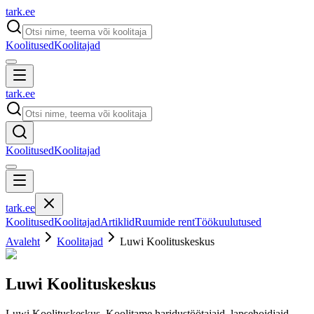
tark
.
ee
Koolitused
Koolitajad
tark
.
ee
Koolitused
Koolitajad
tark
.
ee
Koolitused
Koolitajad
Artiklid
Ruumide rent
Töökuulutused
Avaleht
Koolitajad
Luwi Koolituskeskus
Luwi Koolituskeskus
Luwi Koolituskeskus. Koolitame haridustöötajaid, lapsehoidjaid,