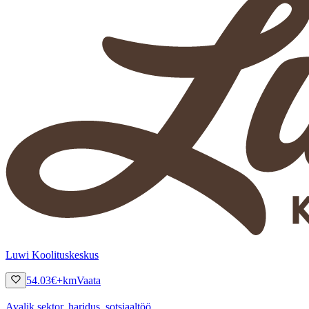
Luwi Koolituskeskus
54.03
€
+km
Vaata
Avalik sektor, haridus, sotsiaaltöö