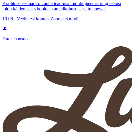
Koolituse eesmärk on anda teadmisi toiduhügieenist ning oskusi
toidu käitlemiseks hooldaja ametikohustustest tulenevalt.
10.08 · Veebikeskkonnas Zoom · 6 tundi
👤
Ester Jaansoo