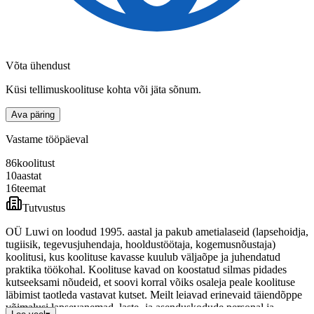
Võta ühendust
Küsi tellimuskoolituse kohta või jäta sõnum.
Ava päring
Vastame tööpäeval
86
koolitust
10
aastat
16
teemat
Tutvustus
OÜ Luwi on loodud 1995. aastal ja pakub ametialaseid (lapsehoidja,
tugiisik, tegevusjuhendaja, hooldustöötaja, kogemusnõustaja)
koolitusi, kus koolituse kavasse kuulub väljaõpe ja juhendatud
praktika töökohal. Koolituse kavad on koostatud silmas pidades
kutseeksami nõudeid, et soovi korral võiks osaleja peale koolituse
läbimist taotleda vastavat kutset. Meilt leiavad erinevaid täiendõppe
võimalusi lapsevanemad, laste- ja asenduskodude personal ja