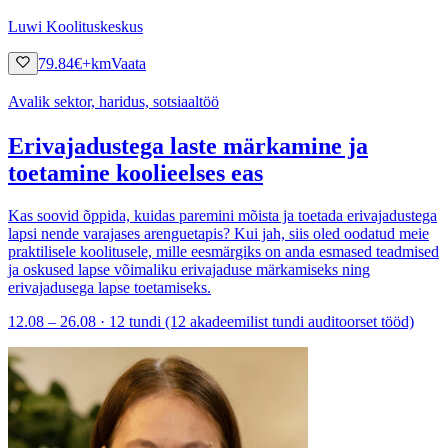
Luwi Koolituskeskus
79.84
€
+km
Vaata
Avalik sektor, haridus, sotsiaaltöö
Erivajadustega laste märkamine ja
toetamine koolieelses eas
Kas soovid õppida, kuidas paremini mõista ja toetada erivajadustega
lapsi nende varajases arenguetapis? Kui jah, siis oled oodatud meie
praktilisele koolitusele, mille eesmärgiks on anda esmased teadmised
ja oskused lapse võimaliku erivajaduse märkamiseks ning
erivajadusega lapse toetamiseks.
12.08 – 26.08 · 12 tundi (12 akadeemilist tundi auditoorset tööd)