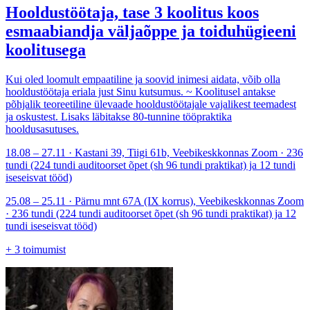
Hooldustöötaja, tase 3 koolitus koos
esmaabiandja väljaõppe ja toiduhügieeni
koolitusega
Kui oled loomult empaatiline ja soovid inimesi aidata, võib olla
hooldustöötaja eriala just Sinu kutsumus. ~ Koolitusel antakse
põhjalik teoreetiline ülevaade hooldustöötajale vajalikest teemadest
ja oskustest. Lisaks läbitakse 80-tunnine tööpraktika
hooldusasutuses.
18.08 – 27.11 · Kastani 39, Tiigi 61b, Veebikeskkonnas Zoom · 236
tundi (224 tundi auditoorset õpet (sh 96 tundi praktikat) ja 12 tundi
iseseisvat tööd)
25.08 – 25.11 · Pärnu mnt 67A (IX korrus), Veebikeskkonnas Zoom
· 236 tundi (224 tundi auditoorset õpet (sh 96 tundi praktikat) ja 12
tundi iseseisvat tööd)
+
3
toimumist