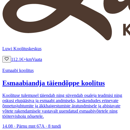
Luwi Koolituskeskus
112.1
€
+km
Vaata
Esmaabi koolitus
Esmaabiandja täiendõppe koolitus
Koolituse tulemusel täiendab ning süvendab osaleja teadmisi ning
oskusi elupäästva ja esmaabi andmiseks, keskendudes erinevate
õnnetusjuhtumite ja äkkhaigestumiste äratundmisele ja abistavate
võtete rakendamisele vastavalt uuendatud esmaabivõtetele ning
töötervishoiu nõuetele.
14.08 · Pärnu mnt 67A · 8 tundi