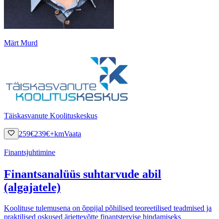
Märt Murd
Täiskasvanute Koolituskeskus
259
€
239
€
+km
Vaata
Finantsjuhtimine
Finantsanalüüs suhtarvude abil
(algajatele)
Koolituse tulemusena on õppijal põhilised teoreetilised teadmised ja
praktilised oskused äriettevõtte finantstervise hindamiseks