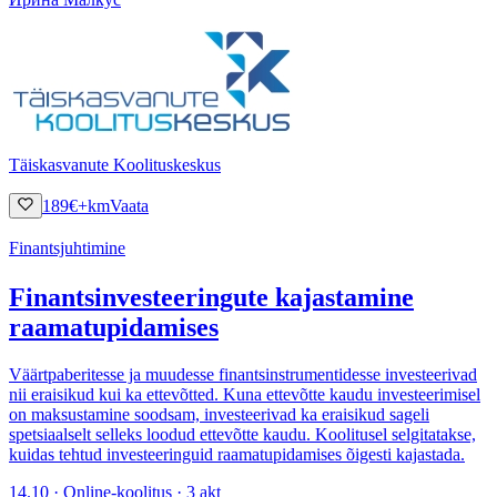
Täiskasvanute Koolituskeskus
189
€
+km
Vaata
Finantsjuhtimine
Finantsinvesteeringute kajastamine
raamatupidamises
Väärtpaberitesse ja muudesse finantsinstrumentidesse investeerivad
nii eraisikud kui ka ettevõtted. Kuna ettevõtte kaudu investeerimisel
on maksustamine soodsam, investeerivad ka eraisikud sageli
spetsiaalselt selleks loodud ettevõtte kaudu. Koolitusel selgitatakse,
kuidas tehtud investeeringuid raamatupidamises õigesti kajastada.
14.10 · Online-koolitus · 3 akt