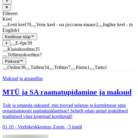
Filtreeri
Keel
Eesti keel
70
Vene keel - на русском языке
2
Inglise keel - in
English
1
Koolituse tüüp
E-õpe
39
Klassikoolitus
35
Tellimuskoolitus
7
Piirkond
Online
39
Tallinn
34
Tellitav
7
Pärnu
1
Tartu
1
Maksud ja aruandlus
MTÜ ja SA raamatupidamine ja maksud
Tule ja omanda oskused, mis toovad selguse ja korrektsuse sinu
organisatsiooni raamatupidamisse! Selgelt edasi antud praktilised
teadmised väga kogenud koolitajalt!
01.10 · Veebikeskkonnas Zoom · 5 tundi