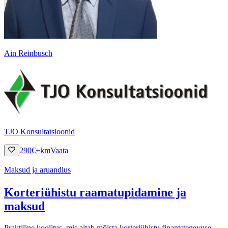
Ain Reinbusch
TJO Konsultatsioonid
290
€
+km
Vaata
Maksud ja aruandlus
Korteriühistu raamatupidamine ja
maksud
Praktiline koolitus, mis aitab mõista korteriühistu finantstegevuse,