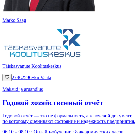
Marko Saag
Täiskasvanute Koolituskeskus
279
€
259
€
+km
Vaata
Maksud ja aruandlus
Годовой хозяйственный отчёт
Годовой отчёт — это не формальность, а ключевой документ,
по которому оценивают состояние и надёжность предприятия.
06.10 – 08.10 · Онлайн-обучение · 8 академических часов