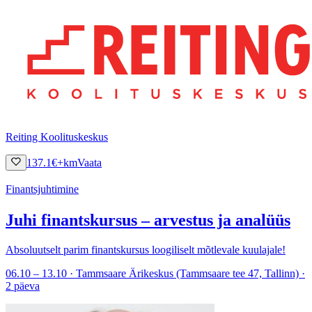
Reiting Koolituskeskus
137.1
€
+km
Vaata
Finantsjuhtimine
Juhi finantskursus – arvestus ja analüüs
Absoluutselt parim finantskursus loogiliselt mõtlevale kuulajale!
06.10 – 13.10 · Tammsaare Ärikeskus (Tammsaare tee 47, Tallinn) ·
2 päeva