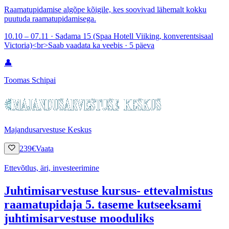
Raamatupidamise algõpe kõigile, kes soovivad lähemalt kokku
puutuda raamatupidamisega.
10.10 – 07.11 · Sadama 15 (Spaa Hotell Viiking, konverentsisaal
Victoria)<br>Saab vaadata ka veebis · 5 päeva
👤
Toomas Schipai
Majandusarvestuse Keskus
239
€
Vaata
Ettevõtlus, äri, investeerimine
Juhtimisarvestuse kursus- ettevalmistus
raamatupidaja 5. taseme kutseeksami
juhtimisarvestuse mooduliks