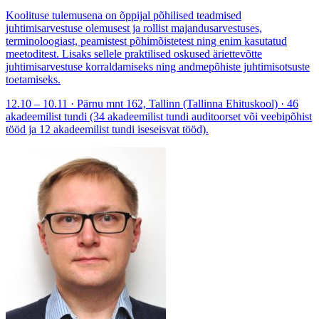
Koolituse tulemusena on õppijal põhilised teadmised
juhtimisarvestuse olemusest ja rollist majandusarvestuses,
terminoloogiast, peamistest põhimõistetest ning enim kasutatud
meetoditest. Lisaks sellele praktilised oskused äriettevõtte
juhtimisarvestuse korraldamiseks ning andmepõhiste juhtimisotsuste
toetamiseks.
12.10 – 10.11 · Pärnu mnt 162, Tallinn (Tallinna Ehituskool) · 46
akadeemilist tundi (34 akadeemilist tundi auditoorset või veebipõhist
tööd ja 12 akadeemilist tundi iseseisvat tööd).