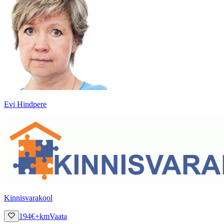
Evi Hindpere
Kinnisvarakool
194
€
+km
Vaata