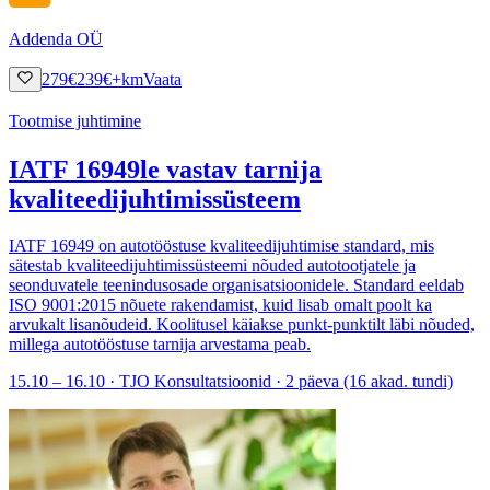
Addenda OÜ
279
€
239
€
+km
Vaata
Tootmise juhtimine
IATF 16949le vastav tarnija
kvaliteedijuhtimissüsteem
IATF 16949 on autotööstuse kvaliteedijuhtimise standard, mis
sätestab kvaliteedijuhtimissüsteemi nõuded autotootjatele ja
seonduvatele teenindusosade organisatsioonidele. Standard eeldab
ISO 9001:2015 nõuete rakendamist, kuid lisab omalt poolt ka
arvukalt lisanõudeid. Koolitusel käiakse punkt-punktilt läbi nõuded,
millega autotööstuse tarnija arvestama peab.
15.10 – 16.10 · TJO Konsultatsioonid · 2 päeva (16 akad. tundi)