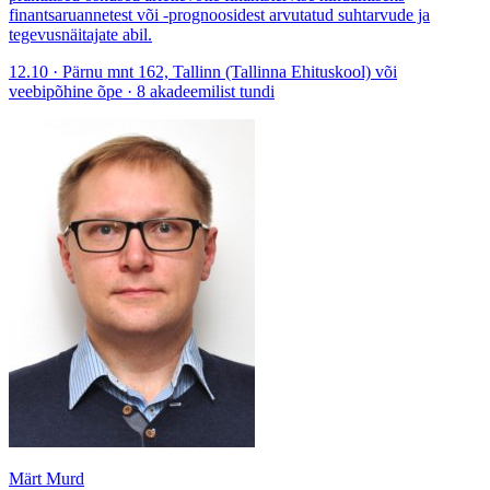
finantsaruannetest või -prognoosidest arvutatud suhtarvude ja
tegevusnäitajate abil.
12.10 · Pärnu mnt 162, Tallinn (Tallinna Ehituskool) või
veebipõhine õpe · 8 akadeemilist tundi
Märt Murd