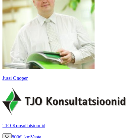
Jussi Onoper
TJO Konsultatsioonid
800
€
+km
Vaata