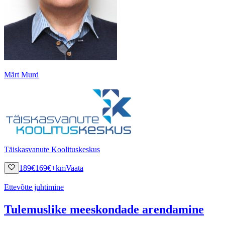
Märt Murd
Täiskasvanute Koolituskeskus
189
€
169
€
+km
Vaata
Ettevõtte juhtimine
Tulemuslike meeskondade arendamine