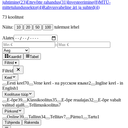
juhtimine
(
23
)
Ettevõtte rahandus
(
31
)
Investeerimine
(
8
)
MTÜ-
mittetulundussektor
(
4
)
Rahvusvaheline äri ja suhted
(
4
)
73
koolitust
Näita:
|
|
|
tulemust lehel
10
20
50
100
Alates
–
Kaardid
Tabel
Filtrid ▾
Filtrid
Keel
Eesti keel
70
Vene keel - на русском языке
2
Inglise keel - in
English
1
Koolituse tüüp
E-õpe
39
Klassikoolitus
35
E-õpe reaalajas
32
E-õpe vabalt
valitud ajal
8
Tellimuskoolitus
7
Piirkond
Online
39
Tallinn
34
Tellitav
7
Pärnu
1
Tartu
1
Tühjenda
Rakenda