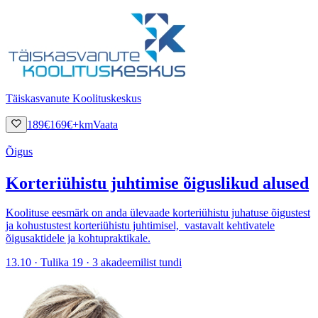
Täiskasvanute Koolituskeskus
189
€
169
€
+km
Vaata
Õigus
Korteriühistu juhtimise õiguslikud alused
Koolituse eesmärk on anda ülevaade korteriühistu juhatuse õigustest
ja kohustustest korteriühistu juhtimisel, vastavalt kehtivatele
õigusaktidele ja kohtupraktikale.
13.10 · Tulika 19 · 3 akadeemilist tundi