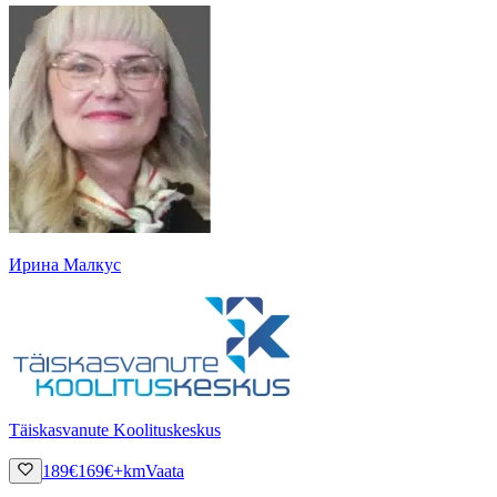
Ирина Малкус
Täiskasvanute Koolituskeskus
189
€
169
€
+km
Vaata