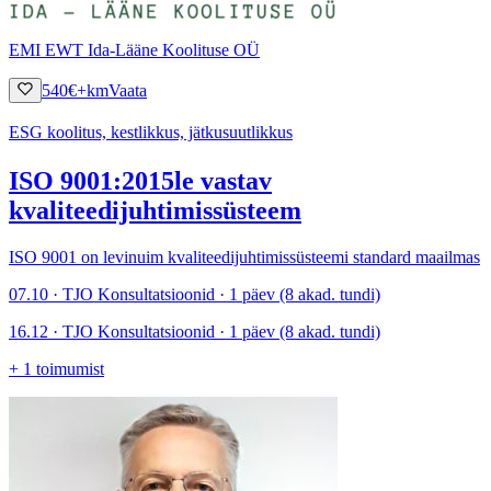
EMI EWT Ida-Lääne Koolituse OÜ
540
€
+km
Vaata
ESG koolitus, kestlikkus, jätkusuutlikkus
ISO 9001:2015le vastav
kvaliteedijuhtimissüsteem
ISO 9001 on levinuim kvaliteedijuhtimissüsteemi standard maailmas
07.10 · TJO Konsultatsioonid · 1 päev (8 akad. tundi)
16.12 · TJO Konsultatsioonid · 1 päev (8 akad. tundi)
+
1
toimumist