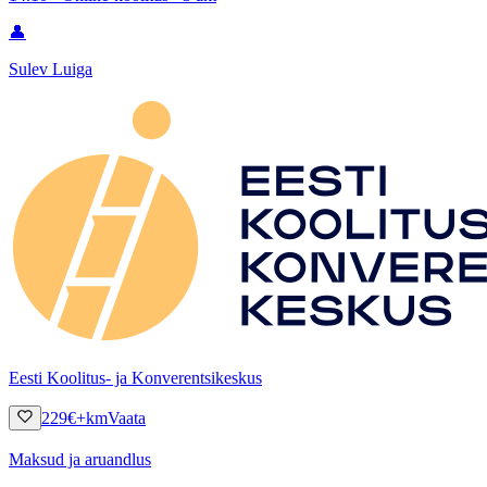
👤
Sulev Luiga
Eesti Koolitus- ja Konverentsikeskus
229
€
+km
Vaata
Maksud ja aruandlus