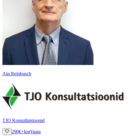
Ain Reinbusch
TJO Konsultatsioonid
290
€
+km
Vaata