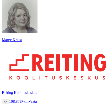
Marge Kriisa
Reiting Koolituskeskus
108.87
€
+km
Vaata