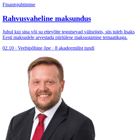
Finantsjuhtimine
Rahvusvaheline maksundus
Juhul kui sina või su ettevõtte tegutsevad välisriigis, siis tuleb lisaks
Eesti maksudele arvestada piiriülese maksustamise temaatikaga.
02.10 · Veebipõhine õpe · 8 akadeemilist tundi