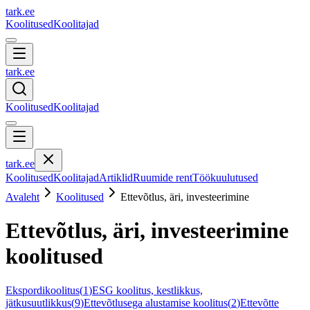
tark
.
ee
Koolitused
Koolitajad
tark
.
ee
Koolitused
Koolitajad
tark
.
ee
Koolitused
Koolitajad
Artiklid
Ruumide rent
Töökuulutused
Avaleht
Koolitused
Ettevõtlus, äri, investeerimine
Ettevõtlus, äri, investeerimine
koolitused
Ekspordikoolitus
(
1
)
ESG koolitus, kestlikkus,
jätkusuutlikkus
(
9
)
Ettevõtlusega alustamise koolitus
(
2
)
Ettevõtte