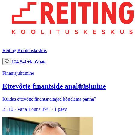
Reiting Koolituskeskus
104.84
€
+km
Vaata
Finantsjuhtimine
Ettevõtte finantside analüüsimine
Kuidas ettevõtte finantsnäitajad kõnelema panna?
21.10 · Vana-Lõuna 39/1 · 1 päev