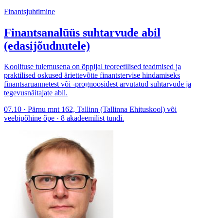
Finantsjuhtimine
Finantsanalüüs suhtarvude abil
(edasijõudnutele)
Koolituse tulemusena on õppijal teoreetilised teadmised ja
praktilised oskused äriettevõtte finantstervise hindamiseks
finantsaruannetest või -prognoosidest arvutatud suhtarvude ja
tegevusnäitajate abil.
07.10 · Pärnu mnt 162, Tallinn (Tallinna Ehituskool) või
veebipõhine õpe · 8 akadeemilist tundi.