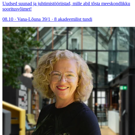
Uudsed suunad ja juhtimistööriistad, mille abil tõsta meeskondlikku
sooritusvõimet!
08.10 · Vana-Lõuna 39/1 · 8 akadeemilist tundi