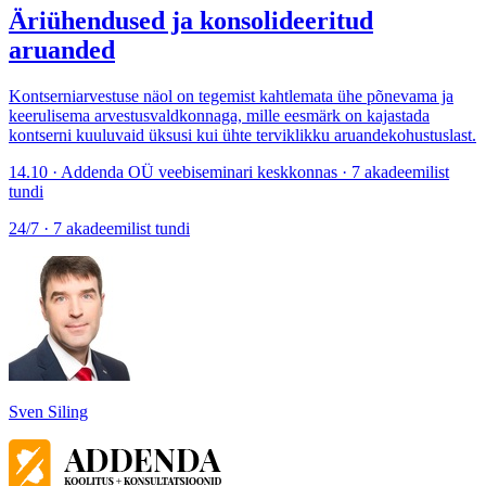
Äriühendused ja konsolideeritud
aruanded
Kontserniarvestuse näol on tegemist kahtlemata ühe põnevama ja
keerulisema arvestusvaldkonnaga, mille eesmärk on kajastada
kontserni kuuluvaid üksusi kui ühte terviklikku aruandekohustuslast.
14.10 · Addenda OÜ veebiseminari keskkonnas · 7 akadeemilist
tundi
24/7 · 7 akadeemilist tundi
Sven Siling