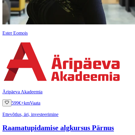
Ester Eomois
Äripäeva Akadeemia
599
€
+km
Vaata
Ettevõtlus, äri, investeerimine
Raamatupidamise algkursus Pärnus