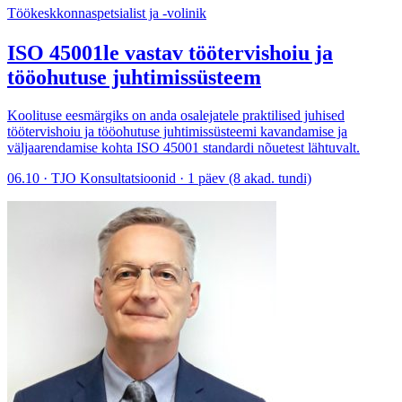
Töökeskkonnaspetsialist ja -volinik
ISO 45001le vastav töötervishoiu ja
tööohutuse juhtimissüsteem
Koolituse eesmärgiks on anda osalejatele praktilised juhised
töötervishoiu ja tööohutuse juhtimissüsteemi kavandamise ja
väljaarendamise kohta ISO 45001 standardi nõuetest lähtuvalt.
06.10 · TJO Konsultatsioonid · 1 päev (8 akad. tundi)