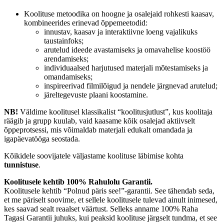
Koolituse metoodika on hoogne ja osalejaid rohkesti kaasav,
kombineerides erinevad õppemeetodid:
innustav, kaasav ja interaktiivne loeng vajalikuks
taustainfoks;
arutelud ideede avastamiseks ja omavahelise koostöö
arendamiseks;
individuaalsed harjutused materjali mõtestamiseks ja
omandamiseks;
inspireerivad filmilõigud ja nendele järgnevad arutelud;
järeltegevuste plaani koostamine.
NB!
Väldime koolitusel klassikalist “koolitusjutlust”, kus koolitaja
räägib ja grupp kuulab, vaid kaasame kõik osalejad aktiivselt
õppeprotsessi, mis võimaldab materjali edukalt omandada ja
igapäevatööga seostada.
Kõikidele soovijatele väljastame koolituse läbimise kohta
tunnistuse
.
Koolitusele kehtib 100% Rahulolu Garantii.
Koolitusele kehtib “Polnud päris see!”-garantii. See tähendab seda,
et me päriselt soovime, et sellele koolitusele tulevad ainult inimesed,
kes saavad sealt reaalset väärtust. Selleks anname 100% Raha
Tagasi Garantii juhuks, kui peaksid koolituse järgselt tundma, et see