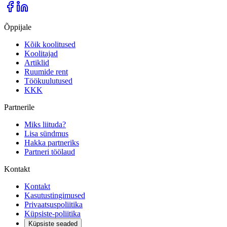
Õppijale
Kõik koolitused
Koolitajad
Artiklid
Ruumide rent
Töökuulutused
KKK
Partnerile
Miks liituda?
Lisa sündmus
Hakka partneriks
Partneri töölaud
Kontakt
Kontakt
Kasutustingimused
Privaatsuspoliitika
Küpsiste-poliitika
Küpsiste seaded