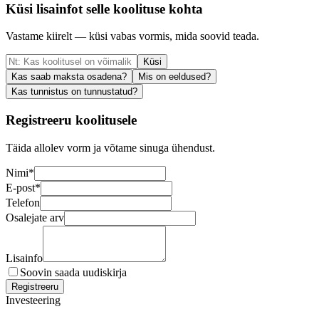
Küsi lisainfot selle koolituse kohta
Vastame kiirelt — küsi vabas vormis, mida soovid teada.
Küsi
Kas saab maksta osadena?
Mis on eeldused?
Kas tunnistus on tunnustatud?
Registreeru koolitusele
Täida allolev vorm ja võtame sinuga ühendust.
Nimi
*
E-post
*
Telefon
Osalejate arv
Lisainfo
Soovin saada uudiskirja
Registreeru
Investeering