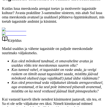
Kuidas luua meeskonda arengut toetav ja motiveeriv tagasiside
kultuur? Avasta praktiline 3-sammuline süsteem, mis aitab Sul luua
oma meeskonda avatusel ja usaldusel põhineva õppimiskultuuri, mis
toetab tagasiside andmist ja küsimist.
Kirjeldus
Madal usaldus ja vähene tagasiside on paljude meeskondade
suurimaks väljakutseks.
Kas oled mõnikord tundnud, et omavaheline avatus ja
usaldus võiks teie meeskonnas suurem olla?
Kas tunned vahel, et tagasisidet on raske anda, ja veelgi
raskem on tiimilt ausat tagasisidet saada, mistõttu jäävad
mõnikord olulised (aga vajalikud!) jutud üldse rääkimata?
Kas oled proovinud seda väljakutset ületada arenguvestlusel,
aga avastanud, et ka seal pole inimesed piisavalt avanenud,
mistõttu on ka need vestlused jäänud liialt pinnapealseks?
Kui vastasid kasvõi ühele nendest küsimustest jaatavalt, siis tea, et
Sa ei ole selle väljakutse ees üksi. Nimelt kinnitavad mitmed