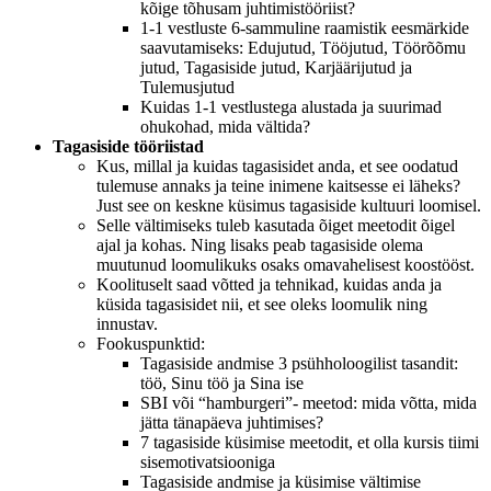
kõige tõhusam juhtimistööriist?
1-1 vestluste 6-sammuline raamistik eesmärkide
saavutamiseks: Edujutud, Tööjutud, Töörõõmu
jutud, Tagasiside jutud, Karjäärijutud ja
Tulemusjutud
Kuidas 1-1 vestlustega alustada ja suurimad
ohukohad, mida vältida?
Tagasiside tööriistad
Kus, millal ja kuidas tagasisidet anda, et see oodatud
tulemuse annaks ja teine inimene kaitsesse ei läheks?
Just see on keskne küsimus tagasiside kultuuri loomisel.
Selle vältimiseks tuleb kasutada õiget meetodit õigel
ajal ja kohas. Ning lisaks peab tagasiside olema
muutunud loomulikuks osaks omavahelisest koostööst.
Koolituselt saad võtted ja tehnikad, kuidas anda ja
küsida tagasisidet nii, et see oleks loomulik ning
innustav.
Fookuspunktid:
Tagasiside andmise 3 psühholoogilist tasandit:
töö, Sinu töö ja Sina ise
SBI või “hamburgeri”- meetod: mida võtta, mida
jätta tänapäeva juhtimises?
7 tagasiside küsimise meetodit, et olla kursis tiimi
sisemotivatsiooniga
Tagasiside andmise ja küsimise vältimise