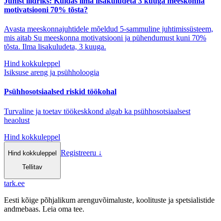
Juhist liidriks: Kuidas ilma lisakuludeta 3 kuuga meeskonna
motivatsiooni 70% tõsta?
Avasta meeskonnajuhtidele mõeldud 5-sammuline juhtimissüsteem,
mis aitab Su meeskonna motivatsiooni ja pühendumust kuni 70%
tõsta. Ilma lisakuludeta, 3 kuuga.
Hind kokkuleppel
Isiksuse areng ja psühholoogia
Psühhosotsiaalsed riskid töökohal
Turvaline ja toetav töökeskkond algab ka psühhosotsiaalsest
heaolust
Hind kokkuleppel
Registreeru
↓
Hind kokkuleppel
Tellitav
tark
.
ee
Eesti kõige põhjalikum arenguvõimaluste, koolituste ja spetsialistide
andmebaas. Leia oma tee.