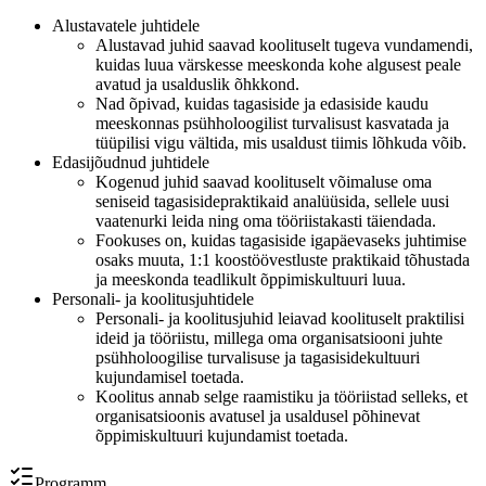
Alustavatele juhtidele
Alustavad juhid saavad koolituselt tugeva vundamendi,
kuidas luua värskesse meeskonda kohe algusest peale
avatud ja usalduslik õhkkond.
Nad õpivad, kuidas tagasiside ja edasiside kaudu
meeskonnas psühholoogilist turvalisust kasvatada ja
tüüpilisi vigu vältida, mis usaldust tiimis lõhkuda võib.
Edasijõudnud juhtidele
Kogenud juhid saavad koolituselt võimaluse oma
seniseid tagasisidepraktikaid analüüsida, sellele uusi
vaatenurki leida ning oma tööriistakasti täiendada.
Fookuses on, kuidas tagasiside igapäevaseks juhtimise
osaks muuta, 1:1 koostöövestluste praktikaid tõhustada
ja meeskonda teadlikult õppimiskultuuri luua.
Personali- ja koolitusjuhtidele
Personali- ja koolitusjuhid leiavad koolituselt praktilisi
ideid ja tööriistu, millega oma organisatsiooni juhte
psühholoogilise turvalisuse ja tagasisidekultuuri
kujundamisel toetada.
Koolitus annab selge raamistiku ja tööriistad selleks, et
organisatsioonis avatusel ja usaldusel põhinevat
õppimiskultuuri kujundamist toetada.
Programm