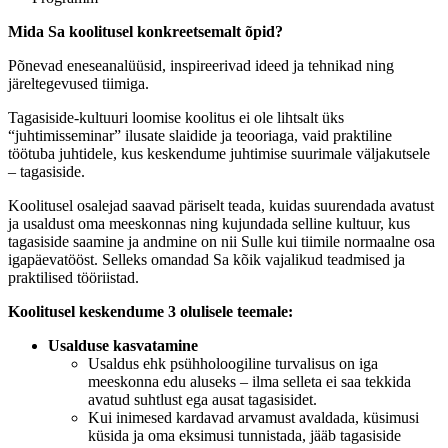
Mida Sa koolitusel konkreetsemalt õpid?
Põnevad eneseanalüüsid, inspireerivad ideed ja tehnikad ning
järeltegevused tiimiga.
Tagasiside-kultuuri loomise koolitus ei ole lihtsalt üks
“juhtimisseminar” ilusate slaidide ja teooriaga, vaid praktiline
töötuba juhtidele, kus keskendume juhtimise suurimale väljakutsele
– tagasiside.
Koolitusel osalejad saavad päriselt teada, kuidas suurendada avatust
ja usaldust oma meeskonnas ning kujundada selline kultuur, kus
tagasiside saamine ja andmine on nii Sulle kui tiimile normaalne osa
igapäevatööst. Selleks omandad Sa kõik vajalikud teadmised ja
praktilised tööriistad.
Koolitusel keskendume 3 olulisele teemale:
Usalduse kasvatamine
Usaldus ehk psühholoogiline turvalisus on iga
meeskonna edu aluseks – ilma selleta ei saa tekkida
avatud suhtlust ega ausat tagasisidet.
Kui inimesed kardavad arvamust avaldada, küsimusi
küsida ja oma eksimusi tunnistada, jääb tagasiside