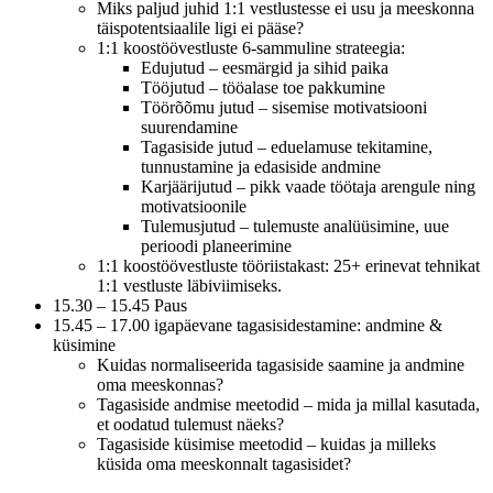
Miks paljud juhid 1:1 vestlustesse ei usu ja meeskonna
täispotentsiaalile ligi ei pääse?
1:1 koostöövestluste 6-sammuline strateegia:
Edujutud – eesmärgid ja sihid paika
Tööjutud – tööalase toe pakkumine
Töörõõmu jutud – sisemise motivatsiooni
suurendamine
Tagasiside jutud – eduelamuse tekitamine,
tunnustamine ja edasiside andmine
Karjäärijutud – pikk vaade töötaja arengule ning
motivatsioonile
Tulemusjutud – tulemuste analüüsimine, uue
perioodi planeerimine
1:1 koostöövestluste tööriistakast: 25+ erinevat tehnikat
1:1 vestluste läbiviimiseks.
15.30 – 15.45 Paus
15.45 – 17.00 igapäevane tagasisidestamine: andmine &
küsimine
Kuidas normaliseerida tagasiside saamine ja andmine
oma meeskonnas?
Tagasiside andmise meetodid – mida ja millal kasutada,
et oodatud tulemust näeks?
Tagasiside küsimise meetodid – kuidas ja milleks
küsida oma meeskonnalt tagasisidet?