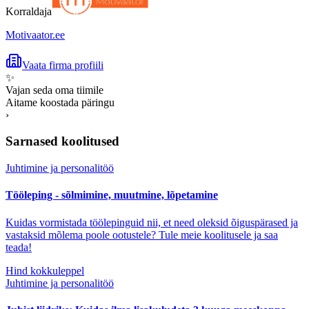
Korraldaja
Motivaator.ee
Vaata firma profiili
✨
Vajan seda oma tiimile
Aitame koostada päringu
›
Sarnased koolitused
Juhtimine ja personalitöö
Tööleping - sõlmimine, muutmine, lõpetamine
Kuidas vormistada töölepinguid nii, et need oleksid õiguspärased ja
vastaksid mõlema poole ootustele? Tule meie koolitusele ja saa
teada!
Hind kokkuleppel
Juhtimine ja personalitöö