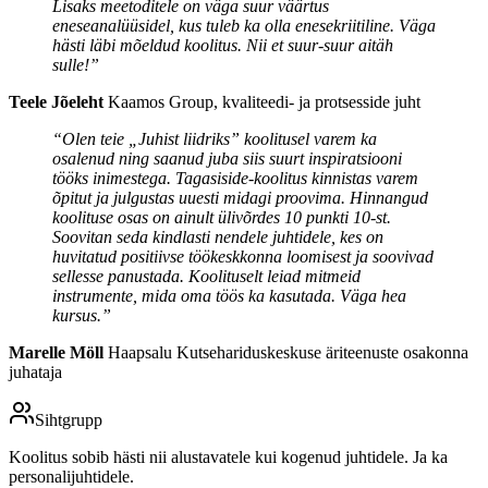
Lisaks meetoditele on väga suur väärtus
eneseanalüüsidel, kus tuleb ka olla enesekriitiline. Väga
hästi läbi mõeldud koolitus. Nii et suur-suur aitäh
sulle!”
Teele Jõeleht
Kaamos Group, kvaliteedi- ja protsesside juht
“Olen teie „Juhist liidriks” koolitusel varem ka
osalenud ning saanud juba siis suurt inspiratsiooni
tööks inimestega. Tagasiside-koolitus kinnistas varem
õpitut ja julgustas uuesti midagi proovima. Hinnangud
koolituse osas on ainult ülivõrdes 10 punkti 10-st.
Soovitan seda kindlasti nendele juhtidele, kes on
huvitatud positiivse töökeskkonna loomisest ja soovivad
sellesse panustada. Koolituselt leiad mitmeid
instrumente, mida oma töös ka kasutada. Väga hea
kursus.”
Marelle Möll
Haapsalu Kutsehariduskeskuse äriteenuste osakonna
juhataja
Sihtgrupp
Koolitus sobib hästi nii alustavatele kui kogenud juhtidele. Ja ka
personalijuhtidele.