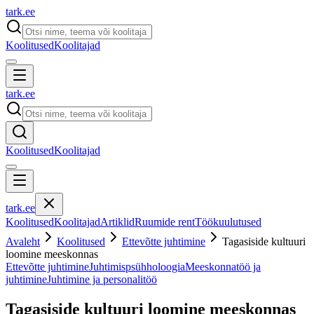
tark
.
ee
Koolitused
Koolitajad
tark
.
ee
Koolitused
Koolitajad
tark
.
ee
Koolitused
Koolitajad
Artiklid
Ruumide rent
Töökuulutused
Avaleht
Koolitused
Ettevõtte juhtimine
Tagasiside kultuuri
loomine meeskonnas
Ettevõtte juhtimine
Juhtimispsühholoogia
Meeskonnatöö ja
juhtimine
Juhtimine ja personalitöö
Tagasiside kultuuri loomine meeskonnas