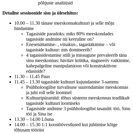
põhjuste analüüsid
Detailne sessioonide sisu ja ülesehitus:
10.00 – 11.30 tänase meeskonnakultuuri ja selle mõju
hindamine
Tagasiside paradoks: miks 80% meeskondades
tagasiside andmine nii keeruline on?
Enesenäitamise- , viisakus-, tagarääkimise – või
tagasiside kultuur: mis domineerib?
4 tagasisidestamise stiili ja missugune prevaleerib täna
sinu meeskonnas: hävitav kriitika, stagneeriv vaikimine,
kahepalgeline manipulatsioon või konstruktiivne
edasiside?
11.30 – 11.45 Paus
11.45 – 13.30 tagasiside kultuuri kujundamise 3-sammu
Psühholoogilise turvalisuse suurendamine meeskonnas
ja juhi roll selle loomisel
Kultuuripüramiid: tõhus süsteem meeskonnas teadlikult
tagasiside kultuuri loomiseks
Tagasiside andmise 3 psühholoogilist tasandit: töö, Sinu
töö ja Sina ise
13.30 – 14.00 Lõuna
14.00 – 15.30 1:1 koostöövestlused kui juhtimise kõige
tõhusam tööriist