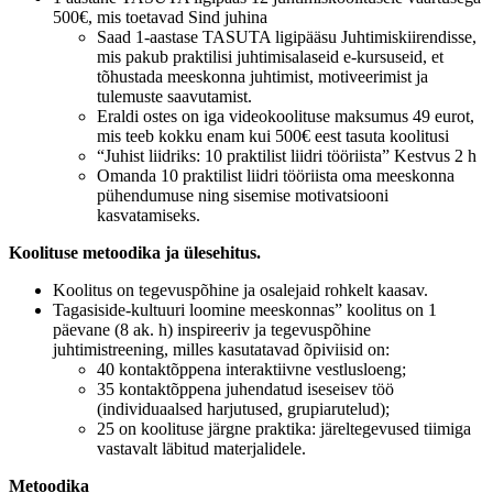
500€, mis toetavad Sind juhina
Saad 1-aastase TASUTA ligipääsu Juhtimiskiirendisse,
mis pakub praktilisi juhtimisalaseid e-kursuseid, et
tõhustada meeskonna juhtimist, motiveerimist ja
tulemuste saavutamist.
Eraldi ostes on iga videokoolituse maksumus 49 eurot,
mis teeb kokku enam kui 500€ eest tasuta koolitusi
“Juhist liidriks: 10 praktilist liidri tööriista” Kestvus 2 h
Omanda 10 praktilist liidri tööriista oma meeskonna
pühendumuse ning sisemise motivatsiooni
kasvatamiseks.
Koolituse metoodika ja ülesehitus.
Koolitus on tegevuspõhine ja osalejaid rohkelt kaasav.
Tagasiside-kultuuri loomine meeskonnas” koolitus on 1
päevane (8 ak. h) inspireeriv ja tegevuspõhine
juhtimistreening, milles kasutatavad õpiviisid on:
40 kontaktõppena interaktiivne vestlusloeng;
35 kontaktõppena juhendatud iseseisev töö
(individuaalsed harjutused, grupiarutelud);
25 on koolituse järgne praktika: järeltegevused tiimiga
vastavalt läbitud materjalidele.
Metoodika