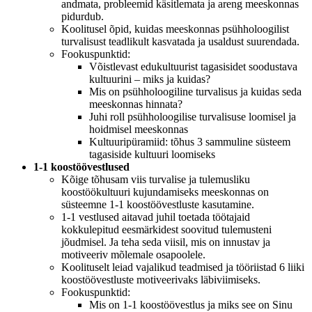
andmata, probleemid käsitlemata ja areng meeskonnas
pidurdub.
Koolitusel õpid, kuidas meeskonnas psühholoogilist
turvalisust teadlikult kasvatada ja usaldust suurendada.
Fookuspunktid:
Võistlevast edukultuurist tagasisidet soodustava
kultuurini – miks ja kuidas?
Mis on psühholoogiline turvalisus ja kuidas seda
meeskonnas hinnata?
Juhi roll psühholoogilise turvalisuse loomisel ja
hoidmisel meeskonnas
Kultuuripüramiid: tõhus 3 sammuline süsteem
tagasiside kultuuri loomiseks
1-1 koostöövestlused
Kõige tõhusam viis turvalise ja tulemusliku
koostöökultuuri kujundamiseks meeskonnas on
süsteemne 1-1 koostöövestluste kasutamine.
1-1 vestlused aitavad juhil toetada töötajaid
kokkulepitud eesmärkidest soovitud tulemusteni
jõudmisel. Ja teha seda viisil, mis on innustav ja
motiveeriv mõlemale osapoolele.
Koolituselt leiad vajalikud teadmised ja tööriistad 6 liiki
koostöövestluste motiveerivaks läbiviimiseks.
Fookuspunktid:
Mis on 1-1 koostöövestlus ja miks see on Sinu