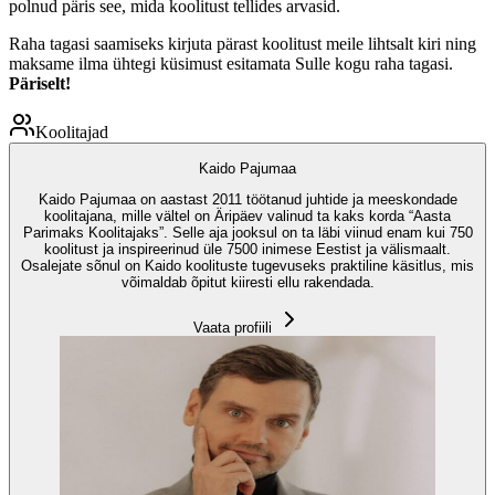
polnud päris see, mida koolitust tellides arvasid.
Raha tagasi saamiseks kirjuta pärast koolitust meile lihtsalt kiri ning
maksame ilma ühtegi küsimust esitamata Sulle kogu raha tagasi.
Päriselt!
Koolitajad
Kaido Pajumaa
Kaido Pajumaa on aastast 2011 töötanud juhtide ja meeskondade
koolitajana, mille vältel on Äripäev valinud ta kaks korda “Aasta
Parimaks Koolitajaks”. Selle aja jooksul on ta läbi viinud enam kui 750
koolitust ja inspireerinud üle 7500 inimese Eestist ja välismaalt.
Osalejate sõnul on Kaido koolituste tugevuseks praktiline käsitlus, mis
võimaldab õpitut kiiresti ellu rakendada.
Vaata profiili