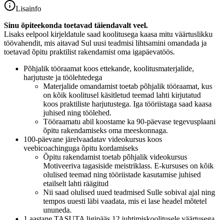
Lisainfo
Sinu õpiteekonda toetavad täiendavalt veel.
Lisaks eelpool kirjeldatule saad koolitusega kaasa mitu väärtuslikku
töövahendit, mis aitavad Sul uusi teadmisi lihtsamini omandada ja
toetavad õpitu praktilist rakendamist oma igapäevatöös.
Põhjalik tööraamat koos ettekande, koolitusmaterjalide,
harjutuste ja töölehtedega
Materjalide omandamist toetab põhjalik tööraamat, kus
on kõik koolitusel käsitletud teemad lahti kirjutatud
koos praktiliste harjutustega. Iga tööriistaga saad kaasa
juhised ning töölehed.
Tööraamatu abil koostame ka 90-päevase tegevusplaani
õpitu rakendamiseks oma meeskonnaga.
100-päevane järelvaadatav videokursus koos
veebicoachinguga õpitu kordamiseks
Õpitu rakendamist toetab põhjalik videokursus
Motiveeriva tagasiside meistriklass. E-kursuses on kõik
olulised teemad ning tööriistade kasutamise juhised
etailselt lahti räägitud
Nii saad olulised uued teadmised Sulle sobival ajal ning
tempos uuesti läbi vaadata, mis ei lase headel mõtetel
ununeda.
1 aastane TASUTA ligipääs 12 juhtimiskoolitusele väärtusega