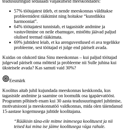
teadusuuringud sedalaadi väljakutseid meeskondades:
57% töötajatest ütleb, et nende meeskonnas välditakse
probleemidest rääkimist ning hoitakse “kunstlikku
harmooniat”.
64% töötajatest tunnistab, et tagasiside andmine ja
vastuvõtmine on neile ebamugav, mistõttu jäävad paljud
olulised teemad rääkimata.
69% juhtidest leiab, et ka arenguvestlused ei ava tegelikke
probleeme, sest töötajad ei julge end päriselt avada.
Kuidas on olukord täna Sinu meeskonnas – kui paljud töötajad
julgevad päriselt oma mõtteid ja probleeme nii Sulle juhina kui
üksteisele avada? Kas samuti vaid 30%?
Eesmärk
Koolitus aitab juhil kujundada meeskonnas keskkonda, kus
tagasiside andmine ja saamine on loomulik osa igapäevatööst.
Programm põhineb enam kui 30 aasta teadusuuringutel juhtimise,
motivatsiooni ja meeskonnatöö valdkonnas, mida olen täiendanud
15-aastase kogemusega juhtide koolitajana.
“Rääkisin täna-eile mitme inimesega koolitusest ja nii
teised kui mina ise jäime koolitusega väga rahule.