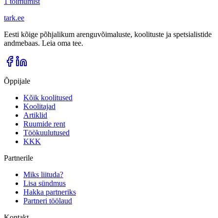
1
toimumist
tark
.
ee
Eesti kõige põhjalikum arenguvõimaluste, koolituste ja spetsialistide
andmebaas. Leia oma tee.
Õppijale
Kõik koolitused
Koolitajad
Artiklid
Ruumide rent
Töökuulutused
KKK
Partnerile
Miks liituda?
Lisa sündmus
Hakka partneriks
Partneri töölaud
Kontakt