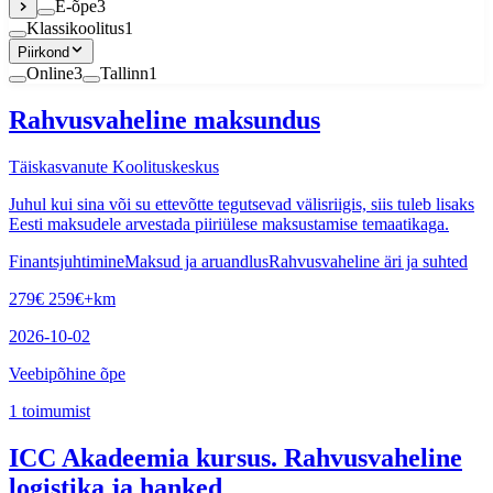
E-õpe
3
Klassikoolitus
1
Piirkond
Online
3
Tallinn
1
Rahvusvaheline maksundus
Täiskasvanute Koolituskeskus
Juhul kui sina või su ettevõtte tegutsevad välisriigis, siis tuleb lisaks
Eesti maksudele arvestada piiriülese maksustamise temaatikaga.
Finantsjuhtimine
Maksud ja aruandlus
Rahvusvaheline äri ja suhted
279
€
259
€
+km
2026-10-02
Veebipõhine õpe
1
toimumist
ICC Akadeemia kursus. Rahvusvaheline
logistika ja hanked