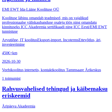
EMI EWT Ida-Lääne Koolituse OÜ
Koolituse läbinu omandab teadmised, mis on vajalikud
professionaalse väliskaubanduse osaleja töös ning omandatu
kinnituseks ICC Akadeemia sertifikaadi ning ICC Eesti/EMI EWT
tunnistuse
Arvutiõpe, IT koolitus
Eksport-import. Incoterms
Ettevõtlus, äri,
investeerimine
450
€
+km
2026-10-30
Veebikoolitus internetis, kontaktkoolitus Tammsaare Ärikeskus
1
toimumist
Rahvusvahelised tehingud ja käibemaksu
eriskeemid
Äripäeva Akadeemia