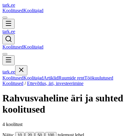
tark
.
ee
Koolitused
Koolitajad
tark
.
ee
Koolitused
Koolitajad
tark
.
ee
Koolitused
Koolitajad
Artiklid
Ruumide rent
Töökuulutused
Koolitused
/
Ettevõtlus, äri, investeerimine
Rahvusvaheline äri ja suhted
koolitused
4
koolitust
Näita:
|
|
|
tulemust lehel
10
20
50
100