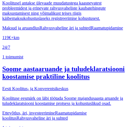
Koolitusel antakse ülevaade muudatustega kaasnevatest
probleemidest ja erinevate rahvusvaheliste kaubatehingute
maksustamisest ning võimalikust teises riigis
käibemaksukohustuslaseks registreerimise kohustusest.
Maksud ja aruandlus
Rahvusvaheline äri ja suhted
Raamatupidamine
119
€
+km
24/7
1
toimumist
Soome aastaaruande ja tuludeklaratsiooni
koostamise praktiline koolitus
Eesti Koolitus- ja Konverentsikeskus
Koolituse eesmärk on läbi töötada Soome majandusaasta aruande ja
tuludeklaratsiooni koostamise protsess ja kohustuslikud osad.
Ettevõtlus, äri, investeerimine
Raamatupidamise
koolitus
Rahvusvaheline äri ja suhted