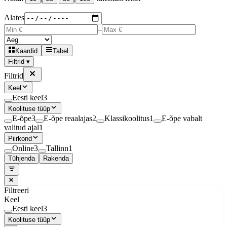
Alates
–
Kaardid
Tabel
Filtrid ▾
Filtrid
Keel
Eesti keel
3
Koolituse tüüp
E-õpe
3
E-õpe reaalajas
2
Klassikoolitus
1
E-õpe vabalt
valitud ajal
1
Piirkond
Online
3
Tallinn
1
Tühjenda
Rakenda
Filtreeri
Keel
Eesti keel
3
Koolituse tüüp