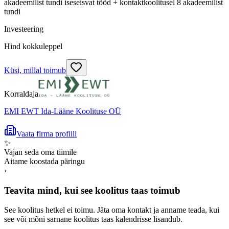
akadeemilist tundi iseseisvat tööd + kontaktkoolitusel 8 akadeemilist
tundi
Investeering
Hind kokkuleppel
Küsi, millal toimub
Korraldaja
EMI EWT Ida-Lääne Koolituse OÜ
Vaata firma profiili
✨
Vajan seda oma tiimile
Aitame koostada päringu
›
Teavita mind, kui see koolitus taas toimub
See koolitus hetkel ei toimu. Jäta oma kontakt ja anname teada, kui
see või mõni sarnane koolitus taas kalendrisse lisandub.