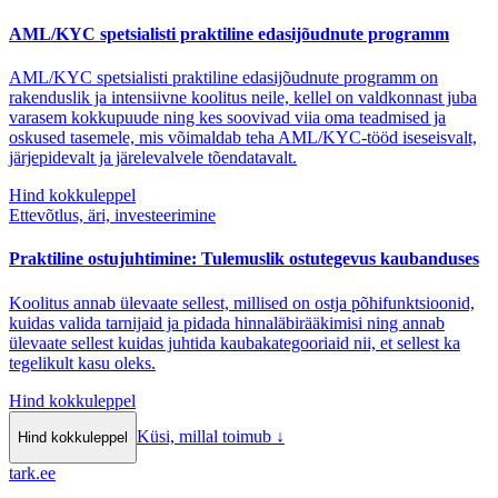
AML/KYC spetsialisti praktiline edasijõudnute programm
AML/KYC spetsialisti praktiline edasijõudnute programm on
rakenduslik ja intensiivne koolitus neile, kellel on valdkonnast juba
varasem kokkupuude ning kes soovivad viia oma teadmised ja
oskused tasemele, mis võimaldab teha AML/KYC-tööd iseseisvalt,
järjepidevalt ja järelevalvele tõendatavalt.
Hind kokkuleppel
Ettevõtlus, äri, investeerimine
Praktiline ostujuhtimine: Tulemuslik ostutegevus kaubanduses
Koolitus annab ülevaate sellest, millised on ostja põhifunktsioonid,
kuidas valida tarnijaid ja pidada hinnaläbirääkimisi ning annab
ülevaate sellest kuidas juhtida kaubakategooriaid nii, et sellest ka
tegelikult kasu oleks.
Hind kokkuleppel
Küsi, millal toimub
↓
Hind kokkuleppel
tark
.
ee