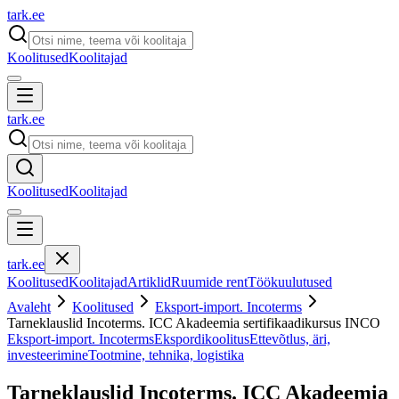
tark
.
ee
Koolitused
Koolitajad
tark
.
ee
Koolitused
Koolitajad
tark
.
ee
Koolitused
Koolitajad
Artiklid
Ruumide rent
Töökuulutused
Avaleht
Koolitused
Eksport-import. Incoterms
Tarneklauslid Incoterms. ICC Akadeemia sertifikaadikursus INCO
Eksport-import. Incoterms
Ekspordikoolitus
Ettevõtlus, äri,
investeerimine
Tootmine, tehnika, logistika
Tarneklauslid Incoterms. ICC Akadeemia