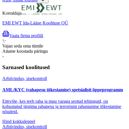
Korraldaja
EMI EWT Ida-Lääne Koolituse OÜ
Vaata firma profiili
✨
Vajan seda oma tiimile
Aitame koostada päringu
›
Sarnased koolitused
Arhiivindus, sisekontroll
AML/KYC (rahapesu tõkestamise) spetsialisti õppeprogramm
Ettevõte, kes teeb raha ja muu varaga seotud tehinguid, on
kohustatud järgima rahapesu ja terrorismi rahastamise tõkestamise
nõudeid.
Hind kokkuleppel
Arhiivindus, sisekontroll