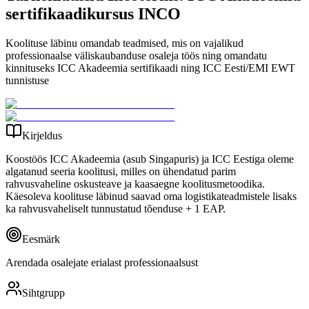
sertifikaadikursus INCO
Koolituse läbinu omandab teadmised, mis on vajalikud
professionaalse väliskaubanduse osaleja töös ning omandatu
kinnituseks ICC Akadeemia sertifikaadi ning ICC Eesti/EMI EWT
tunnistuse
Kirjeldus
Koostöös ICC Akadeemia (asub Singapuris) ja ICC Eestiga oleme
algatanud seeria koolitusi, milles on ühendatud parim
rahvusvaheline oskusteave ja kaasaegne koolitusmetoodika.
Käesoleva koolituse läbinud saavad oma logistikateadmistele lisaks
ka rahvusvaheliselt tunnustatud tõenduse + 1 EAP.
Eesmärk
Arendada osalejate erialast professionaalsust
Sihtgrupp