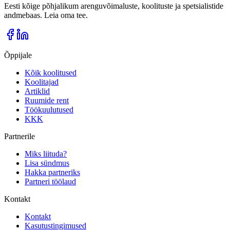
Eesti kõige põhjalikum arenguvõimaluste, koolituste ja spetsialistide
andmebaas. Leia oma tee.
Õppijale
Kõik koolitused
Koolitajad
Artiklid
Ruumide rent
Töökuulutused
KKK
Partnerile
Miks liituda?
Lisa sündmus
Hakka partneriks
Partneri töölaud
Kontakt
Kontakt
Kasutustingimused