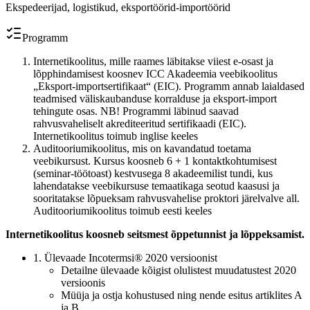
Ekspedeerijad, logistikud, eksportöörid-importöörid
Programm
Internetikoolitus, mille raames läbitakse viiest e-osast ja
lõpphindamisest koosnev ICC Akadeemia veebikoolitus
„Eksport-importsertifikaat“ (EIC). Programm annab laialdased
teadmised väliskaubanduse korralduse ja eksport-import
tehingute osas. NB! Programmi läbinud saavad
rahvusvaheliselt akrediteeritud sertifikaadi (EIC).
Internetikoolitus toimub inglise keeles
Auditooriumikoolitus, mis on kavandatud toetama
veebikursust. Kursus koosneb 6 + 1 kontaktkohtumisest
(seminar-töötoast) kestvusega 8 akadeemilist tundi, kus
lahendatakse veebikursuse temaatikaga seotud kaasusi ja
sooritatakse lõpueksam rahvusvahelise proktori järelvalve all.
Auditooriumikoolitus toimub eesti keeles
Internetikoolitus koosneb seitsmest õppetunnist ja lõppeksamist.
1. Ülevaade Incotermsi® 2020 versioonist
Detailne ülevaade kõigist olulistest muudatustest 2020
versioonis
Müüja ja ostja kohustused ning nende esitus artiklites A
ja B