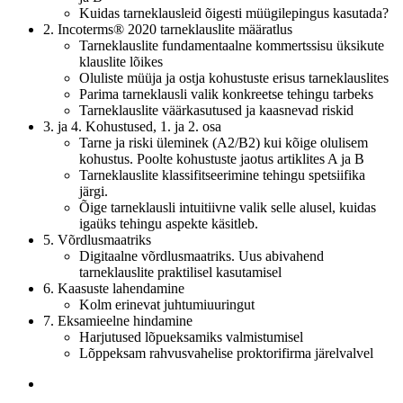
Kuidas tarneklausleid õigesti müügilepingus kasutada?
2. Incoterms® 2020 tarneklauslite määratlus
Tarneklauslite fundamentaalne kommertssisu üksikute
klauslite lõikes
Oluliste müüja ja ostja kohustuste erisus tarneklauslites
Parima tarneklausli valik konkreetse tehingu tarbeks
Tarneklauslite väärkasutused ja kaasnevad riskid
3. ja 4. Kohustused, 1. ja 2. osa
Tarne ja riski üleminek (A2/B2) kui kõige olulisem
kohustus. Poolte kohustuste jaotus artiklites A ja B
Tarneklauslite klassifitseerimine tehingu spetsiifika
järgi.
Õige tarneklausli intuitiivne valik selle alusel, kuidas
igaüks tehingu aspekte käsitleb.
5. Võrdlusmaatriks
Digitaalne võrdlusmaatriks. Uus abivahend
tarneklauslite praktilisel kasutamisel
6. Kaasuste lahendamine
Kolm erinevat juhtumiuuringut
7. Eksamieelne hindamine
Harjutused lõpueksamiks valmistumisel
Lõppeksam rahvusvahelise proktorifirma järelvalvel