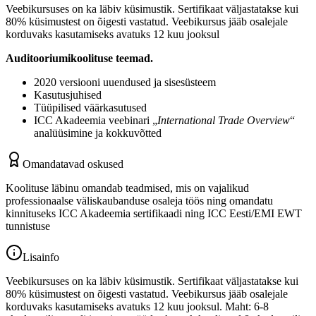
Veebikursuses on ka läbiv küsimustik. Sertifikaat väljastatakse kui
80% küsimustest on õigesti vastatud. Veebikursus jääb osalejale
korduvaks kasutamiseks avatuks 12 kuu jooksul
Auditooriumikoolituse teemad.
2020 versiooni uuendused ja sisesüsteem
Kasutusjuhised
Tüüpilised väärkasutused
ICC Akadeemia veebinari „
International Trade Overview
“
analüüsimine ja kokkuvõtted
Omandatavad oskused
Koolituse läbinu omandab teadmised, mis on vajalikud
professionaalse väliskaubanduse osaleja töös ning omandatu
kinnituseks ICC Akadeemia sertifikaadi ning ICC Eesti/EMI EWT
tunnistuse
Lisainfo
Veebikursuses on ka läbiv küsimustik. Sertifikaat väljastatakse kui
80% küsimustest on õigesti vastatud. Veebikursus jääb osalejale
korduvaks kasutamiseks avatuks 12 kuu jooksul. Maht: 6-8