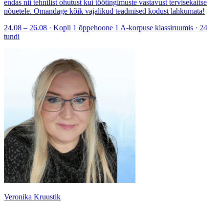
endas nii tehnilist ohutust kui töötingimuste vastavust tervisekaitse
nõuetele. Omandage kõik vajalikud teadmised kodust lahkumata!
24.08 – 26.08 · Kopli 1 õppehoone 1 A-korpuse klassiruumis · 24
tundi
Veronika Kruustik