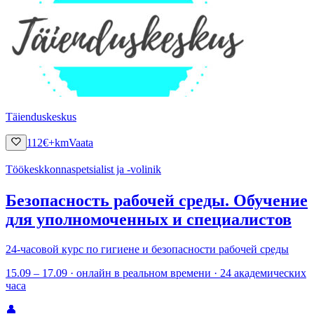
Täienduskeskus
112
€
+km
Vaata
Töökeskkonnaspetsialist ja -volinik
Безопасность рабочей среды. Обучение
для уполномоченных и специалистов
24-часовой курс по гигиене и безопасности рабочей среды
15.09 – 17.09 · онлайн в реальном времени · 24 академических
часа
👤