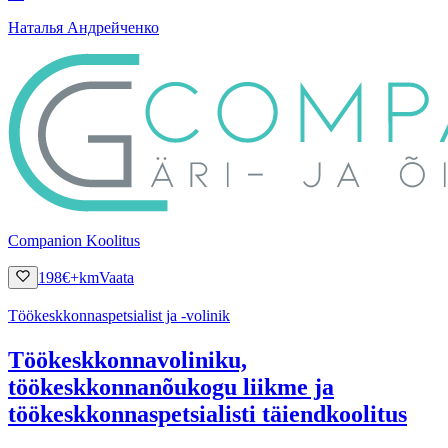
Наталья Андрейченко
Companion Koolitus
198
€
+km
Vaata
Töökeskkonnaspetsialist ja -volinik
Töökeskkonnavoliniku,
töökeskkonnanõukogu liikme ja
töökeskkonnaspetsialisti täiendkoolitus