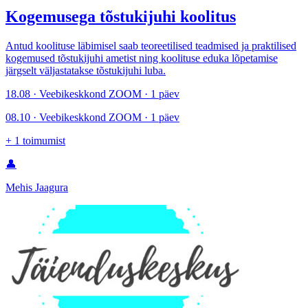
Kogemusega tõstukijuhi koolitus
Antud koolituse läbimisel saab teoreetilised teadmised ja praktilised
kogemused tõstukijuhi ametist ning koolituse eduka lõpetamise
järgselt väljastatakse tõstukijuhi luba.
18.08 · Veebikeskkond ZOOM · 1 päev
08.10 · Veebikeskkond ZOOM · 1 päev
+
1
toimumist
👤
Mehis Jaagura