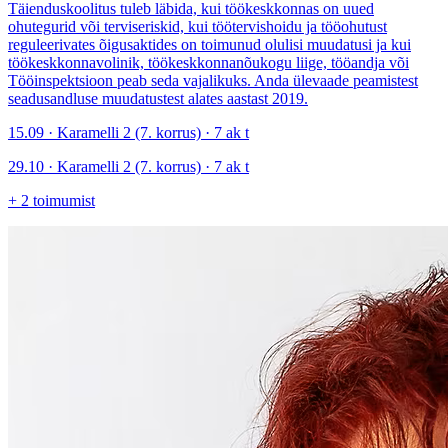
Täienduskoolitus tuleb läbida, kui töökeskkonnas on uued
ohutegurid või terviseriskid, kui töötervishoidu ja tööohutust
reguleerivates õigusaktides on toimunud olulisi muudatusi ja kui
töökeskkonnavolinik, töökeskkonnanõukogu liige, tööandja või
Tööinspektsioon peab seda vajalikuks. Anda ülevaade peamistest
seadusandluse muudatustest alates aastast 2019.
15.09 · Karamelli 2 (7. korrus) · 7 ak t
29.10 · Karamelli 2 (7. korrus) · 7 ak t
+
2
toimumist