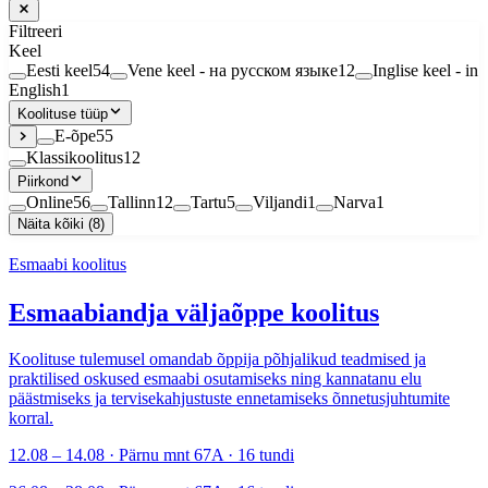
Filtreeri
Keel
Eesti keel
54
Vene keel - на русском языке
12
Inglise keel - in
English
1
Koolituse tüüp
E-õpe
55
Klassikoolitus
12
Piirkond
Online
56
Tallinn
12
Tartu
5
Viljandi
1
Narva
1
Näita kõiki (8)
Esmaabi koolitus
Esmaabiandja väljaõppe koolitus
Koolituse tulemusel omandab õppija põhjalikud teadmised ja
praktilised oskused esmaabi osutamiseks ning kannatanu elu
päästmiseks ja tervisekahjustuste ennetamiseks õnnetusjuhtumite
korral.
12.08 – 14.08 · Pärnu mnt 67A · 16 tundi