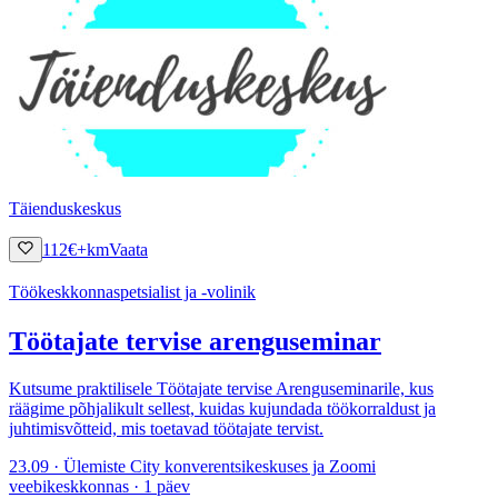
Täienduskeskus
112
€
+km
Vaata
Töökeskkonnaspetsialist ja -volinik
Töötajate tervise arenguseminar
Kutsume praktilisele Töötajate tervise Arenguseminarile, kus
räägime põhjalikult sellest, kuidas kujundada töökorraldust ja
juhtimisvõtteid, mis toetavad töötajate tervist.
23.09 · Ülemiste City konverentsikeskuses ja Zoomi
veebikeskkonnas · 1 päev