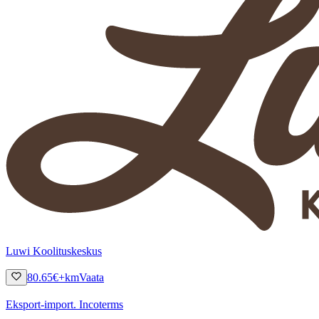
Luwi Koolituskeskus
80.65
€
+km
Vaata
Eksport-import. Incoterms