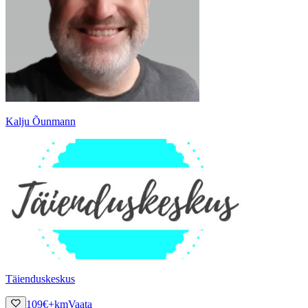
Kalju Õunmann
Täienduskeskus
109
€
+km
Vaata