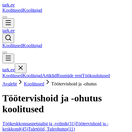
tark
.
ee
Koolitused
Koolitajad
tark
.
ee
Koolitused
Koolitajad
tark
.
ee
Koolitused
Koolitajad
Artiklid
Ruumide rent
Töökuulutused
Avaleht
Koolitused
Töötervishoid ja -ohutus
Töötervishoid ja -ohutus
koolitused
Töökeskkonnaspetsialist ja -volinik
(
31
)
Töötervishoid ja -
keskkond
(
45
)
Tuletööd, Tuleohutus
(
11
)