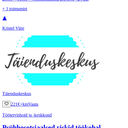
+
1
toimumist
👤
Kristel Viire
Täienduskeskus
221
€
+km
Vaata
Töötervishoid ja -keskkond
Psühhosotsiaalsed riskid töökohal