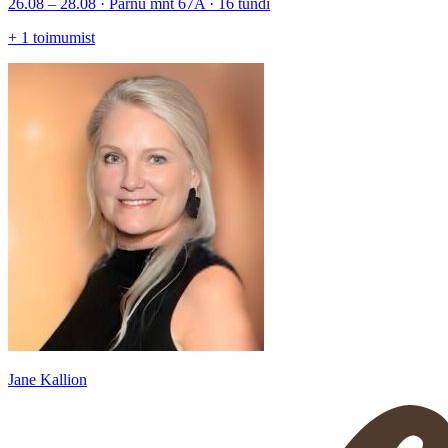
26.08 – 28.08 · Pärnu mnt 67A · 16 tundi
+
1
toimumist
Jane Kallion