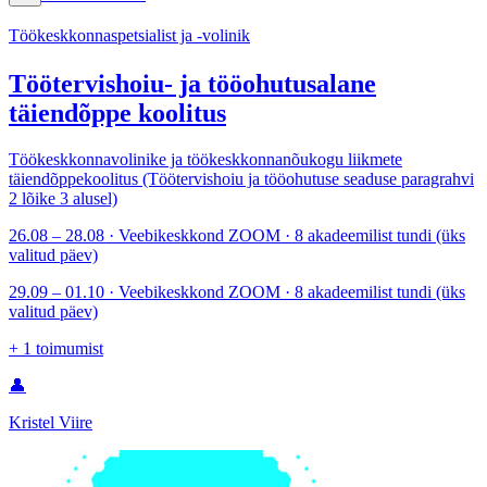
Töökeskkonnaspetsialist ja -volinik
Töötervishoiu- ja tööohutusalane
täiendõppe koolitus
Töökeskkonnavolinike ja töökeskkonnanõukogu liikmete
täiendõppekoolitus (Töötervishoiu ja tööohutuse seaduse paragrahvi
2 lõike 3 alusel)
26.08 – 28.08 · Veebikeskkond ZOOM · 8 akadeemilist tundi (üks
valitud päev)
29.09 – 01.10 · Veebikeskkond ZOOM · 8 akadeemilist tundi (üks
valitud päev)
+
1
toimumist
👤
Kristel Viire