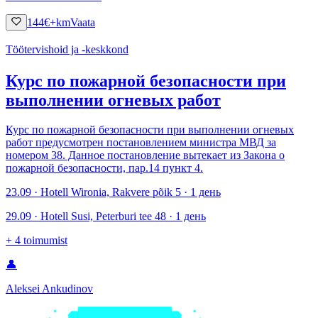
144
€
+km
Vaata
Töötervishoid ja -keskkond
Курс по пожарной безопасности при
выполнении огневых работ
Курс по пожарной безопасности при выполнении огневых
работ предусмотрен постановлением министра МВД за
номером 38. Данное постановление вытекает из Закона о
пожарной безопасности, пар.14 пункт 4.
23.09 · Hotell Wironia, Rakvere põik 5 · 1 день
29.09 · Hotell Susi, Peterburi tee 48 · 1 день
+
4
toimumist
👤
Aleksei Ankudinov