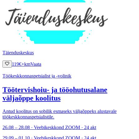
Täienduskeskus
119
€
+km
Vaata
Töökeskkonnaspetsialist ja -volinik
Töötervishoiu- ja tööohutusalane
väljaõppe koolitus
Antud koolitus on sobilik esmaseks väljaõppeks alustavale
töökeskkonnaspetsialistile.
26.08 – 28.08 · Veebikeskkond ZOOM · 24 akt
29.09 – 01.10 · Veebikeskkond ZOOM · 24 akt