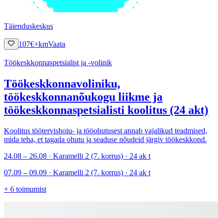
Täienduskeskus
107
€
+km
Vaata
Töökeskkonnaspetsialist ja -volinik
Töökeskkonnavoliniku,
töökeskkonnanõukogu liikme ja
töökeskkonnaspetsialisti koolitus (24 akt)
Koolitus töötervishoiu- ja tööohutusest annab vajalikud teadmised,
mida teha, et tagada ohutu ja seaduse nõudeid järgiv töökeskkond.
24.08 – 26.08 · Karamelli 2 (7. korrus) · 24 ak t
07.09 – 09.09 · Karamelli 2 (7. korrus) · 24 ak t
+
6
toimumist