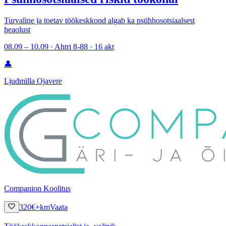
Turvaline ja toetav töökeskkond algab ka psühhosotsiaalsest
heaolust
08.09 – 10.09 · Ahtri 8-88 · 16 akt
👤
Ljudmilla Ojavere
Companion Koolitus
320
€
+km
Vaata