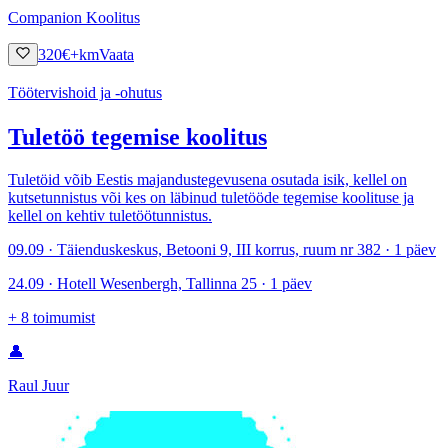
Companion Koolitus
320
€
+km
Vaata
Töötervishoid ja -ohutus
Tuletöö tegemise koolitus
Tuletöid võib Eestis majandustegevusena osutada isik, kellel on
kutsetunnistus või kes on läbinud tuletööde tegemise koolituse ja
kellel on kehtiv tuletöötunnistus.
09.09 · Täienduskeskus, Betooni 9, III korrus, ruum nr 382 · 1 päev
24.09 · Hotell Wesenbergh, Tallinna 25 · 1 päev
+
8
toimumist
👤
Raul Juur