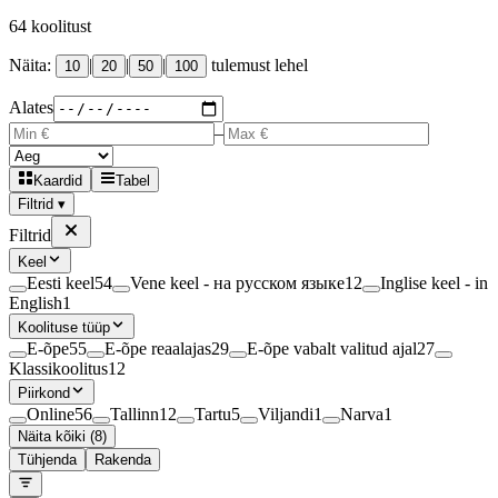
64
koolitust
Näita:
|
|
|
tulemust lehel
10
20
50
100
Alates
–
Kaardid
Tabel
Filtrid ▾
Filtrid
Keel
Eesti keel
54
Vene keel - на русском языке
12
Inglise keel - in
English
1
Koolituse tüüp
E-õpe
55
E-õpe reaalajas
29
E-õpe vabalt valitud ajal
27
Klassikoolitus
12
Piirkond
Online
56
Tallinn
12
Tartu
5
Viljandi
1
Narva
1
Näita kõiki (8)
Tühjenda
Rakenda