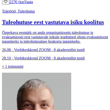
227
€
+km
Vaata
Tuletööd, Tuleohutus
Tuleohutuse eest vastutava isiku koolitus
Õppekava eesmärk on anda organisatsioonis tuleohutuse ja
evakuatsiooni eest vastutavale isikule teadmised ohutu evakuatsiooni
tagamiseks ja tuleohutusalase heakorra tagamiseks.
26.08 · Veebikeskkond ZOOM · 8 akadeemilist tundi
28.10 · Veebikeskkond ZOOM · 8 akadeemilist tundi
+
1
toimumist