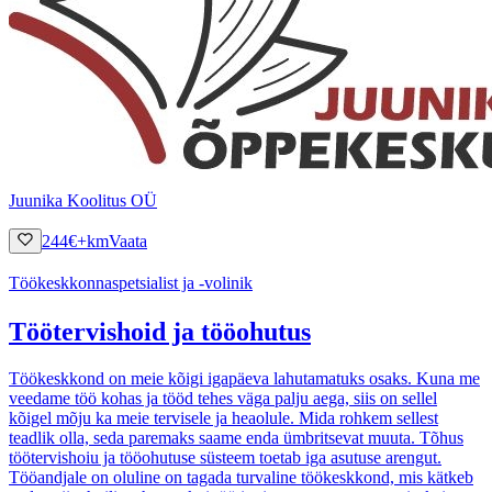
Juunika Koolitus OÜ
244
€
+km
Vaata
Töökeskkonnaspetsialist ja -volinik
Töötervishoid ja tööohutus
Töökeskkond on meie kõigi igapäeva lahutamatuks osaks. Kuna me
veedame töö kohas ja tööd tehes väga palju aega, siis on sellel
kõigel mõju ka meie tervisele ja heaolule. Mida rohkem sellest
teadlik olla, seda paremaks saame enda ümbritsevat muuta. Tõhus
töötervishoiu ja tööohutuse süsteem toetab iga asutuse arengut.
Tööandjale on oluline on tagada turvaline töökeskkond, mis kätkeb