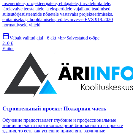
inseneridele, projekteerijatele, ehitajatele, turvatehnikutele,
järelevalve teostajatele ja ekspertidele vajalikud teadmised
suitsutõrjesüsteemide nõuetele vastavaks projekteerimiseks,
ehitamiseks ja hooldamiseks, võttes arvesse EVS 919:2020
normatiivseid viiteid
Vabalt valitud ajal · 6 akt <br>Salvestatud e-õpe
210 €
Ehitus
Строительный проект: Пожарная часть
Обучение предоставляет глубокие и профессиональные
знания по части противопожарной безопасности в проекте
здания, то есть как успешно применять различные