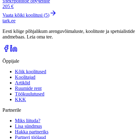
электронное обучение
205 €
Vaata kõiki koolitusi (
5
)
tark
.
ee
Eesti kõige põhjalikum arenguvõimaluste, koolituste ja spetsialistide
andmebaas. Leia oma tee.
Õppijale
Kõik koolitused
Koolitajad
Artiklid
Ruumide rent
Töökuulutused
KKK
Partnerile
Miks liituda?
Lisa sündmus
Hakka partneriks
Partneri töölaud