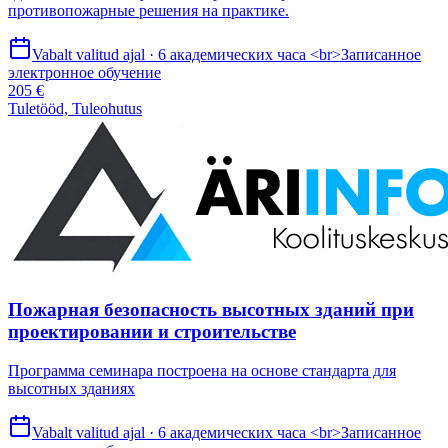
противопожарные решения на практике.
Vabalt valitud ajal · 6 академических часа <br>Записанное
электронное обучение
205 €
Tuletööd, Tuleohutus
Пожарная безопасность высотных зданий при
проектировании и строительстве
Программа семинара построена на основе стандарта для
высотных зданиях
Vabalt valitud ajal · 6 академических часа <br>Записанное