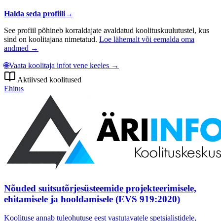
Halda seda profiili
→
See profiil põhineb korraldajate avaldatud koolituskuulutustel, kus
sind on koolitajana nimetatud.
Loe lähemalt või eemalda oma
andmed →
🌐
Vaata koolitaja infot vene keeles →
Aktiivsed koolitused
Ehitus
Nõuded suitsutõrjesüsteemide projekteerimisele,
ehitamisele ja hooldamisele (EVS 919:2020)
Koolituse annab tuleohutuse eest vastutavatele spetsialistidele,