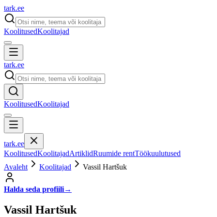
tark
.
ee
Koolitused
Koolitajad
tark
.
ee
Koolitused
Koolitajad
tark
.
ee
Koolitused
Koolitajad
Artiklid
Ruumide rent
Töökuulutused
Avaleht
Koolitajad
Vassil Hartšuk
Halda seda profiili
→
Vassil Hartšuk