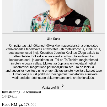
Ülle Sahk
On palju aastaid töötanud töökeskkonnaspetsialistina erinevates
valdkondades tegelevates ettevõtetes (sh metallitööstus, kindlustus,
sotsiaalteenused jne). Koostöös Juunika Koolitus OÜga pakub ta
ettevõtetele töökeskkonnaalaseid koolitusi, täiendavalt ka
konsultatsiooni- ja audititeenust. Tal on TalTechist magistrikraad
infotehnoloogia vallas. Elukestva õppijana on koolitajal hetkel
lõpetamisel magistriõpe personalijuhtimises. Ta on läbinud
andragoogika koolituse ning omab täiskasvanute koolitaja kutset tase
6. Omab väga suurt praktilist töökogemust koostades erinevate
valdkondade tööohutuse dokumentatsiooni, sh riskianalüüs.
Vaata profiili
Investeering ·
4
toimumist
144
€
+km
Koos KM-ga:
178,56
€