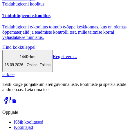
Toiduhügieeni koolitus
Toiduhügieeni e-koolitus
Toiduhügieeni e-koolitus toimub e-õppe keskkonnas, kus on olemas
õppematerjalid ja teadmiste kontrolli test, mille täitmise korral
väljastatakse tunnistus.
Hind kokkuleppel
Registreeru
↓
144
€
+km
15.09.2026 · Online, Tallinn
tark
.
ee
Eesti kõige põhjalikum arenguvõimaluste, koolituste ja spetsialistide
andmebaas. Leia oma tee.
Õppijale
Kõik koolitused
Koolitajad