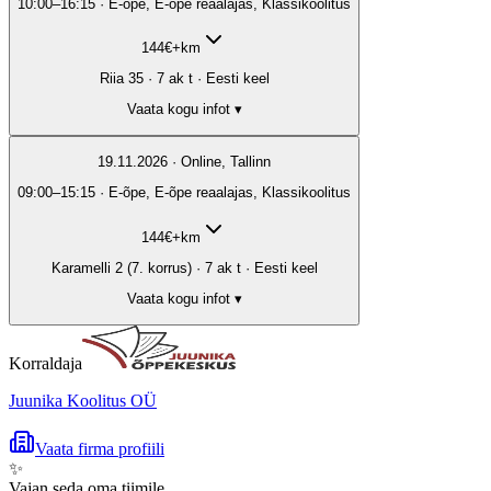
10:00–16:15 · E-õpe, E-õpe reaalajas, Klassikoolitus
144
€
+km
Riia 35 · 7 ak t · Eesti keel
Vaata kogu infot ▾
19.11.2026 · Online, Tallinn
09:00–15:15 · E-õpe, E-õpe reaalajas, Klassikoolitus
144
€
+km
Karamelli 2 (7. korrus) · 7 ak t · Eesti keel
Vaata kogu infot ▾
Korraldaja
Juunika Koolitus OÜ
Vaata firma profiili
✨
Vajan seda oma tiimile