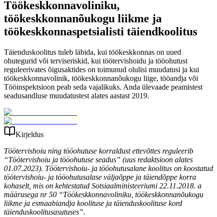
Töökeskkonnavoliniku,
töökeskkonnanõukogu liikme ja
töökeskkonnaspetsialisti täiendkoolitus
Täienduskoolitus tuleb läbida, kui töökeskkonnas on uued
ohutegurid või terviseriskid, kui töötervishoidu ja tööohutust
reguleerivates õigusaktides on toimunud olulisi muudatusi ja kui
töökeskkonnavolinik, töökeskkonnanõukogu liige, tööandja või
Tööinspektsioon peab seda vajalikuks. Anda ülevaade peamistest
seadusandluse muudatustest alates aastast 2019.
Kirjeldus
Töötervishoiu ning tööohutuse korraldust ettevõttes reguleerib
“Töötervishoiu ja tööohutuse seadus” (uus redaktsioon alates
01.07.2023). Töötervishoiu- ja tööohutusalane koolitus on koostatud
töötervishoiu- ja tööohutusalase väljaõppe ja täiendõppe korra
kohaselt, mis on kehtestatud Sotsiaalministeeriumi 22.11.2018. a
määrusega nr 50 “Töökeskkonnavoliniku, töökeskkonnanõukogu
liikme ja esmaabiandja koolituse ja täienduskoolituse kord
täienduskoolitusasutuses”.