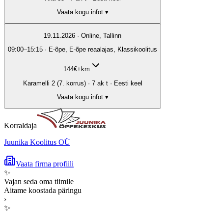
Vaata kogu infot ▾
19.11.2026 · Online, Tallinn
09:00–15:15 · E-õpe, E-õpe reaalajas, Klassikoolitus
144
€
+km
Karamelli 2 (7. korrus) · 7 ak t · Eesti keel
Vaata kogu infot ▾
Korraldaja
Juunika Koolitus OÜ
Vaata firma profiili
✨
Vajan seda oma tiimile
Aitame koostada päringu
›
✨