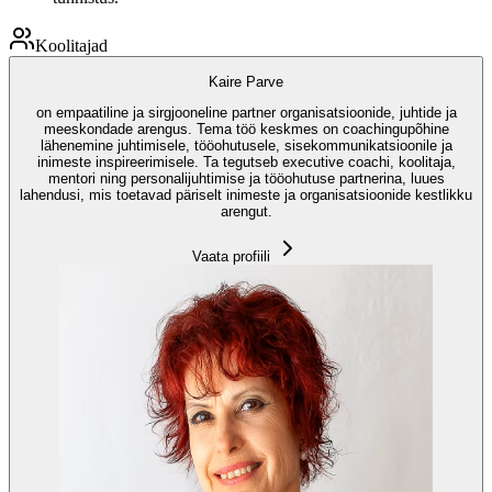
Koolitajad
Kaire Parve
on empaatiline ja sirgjooneline partner organisatsioonide, juhtide ja
meeskondade arengus. Tema töö keskmes on coachingupõhine
lähenemine juhtimisele, tööohutusele, sisekommunikatsioonile ja
inimeste inspireerimisele. Ta tegutseb executive coachi, koolitaja,
mentori ning personalijuhtimise ja tööohutuse partnerina, luues
lahendusi, mis toetavad päriselt inimeste ja organisatsioonide kestlikku
arengut.
Vaata profiili