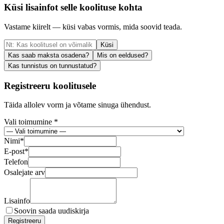
Küsi lisainfot selle koolituse kohta
Vastame kiirelt — küsi vabas vormis, mida soovid teada.
Küsi
Kas saab maksta osadena?
Mis on eeldused?
Kas tunnistus on tunnustatud?
Registreeru koolitusele
Täida allolev vorm ja võtame sinuga ühendust.
Vali toimumine *
Nimi
*
E-post
*
Telefon
Osalejate arv
Lisainfo
Soovin saada uudiskirja
Registreeru