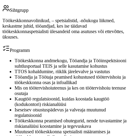
Sihtgrupp
Töökeskkonnavolinikud, – spetsialistid, -nõukogu liikmed,
keskastme juhid, tööandjad, kes ise täidavad
töökeskkonnaspetsialisti ülesandeid oma asutuses või ettevõttes,
üksuses.
Programm
Töökeskkonna andmekogu, Tööandja ja Tööinspektsiooni
suhtlusportaal TEIS ja selle kasutamise kohustus
TTOS kohaldumine, riiklik järelevalve ja vastutus
Tööandja ja Töötaja peamised kohustused töötervishoiu ja
töökeskkonna osas ja infoallikad
Mis on töötervishoiuteenus ja kes on töötervishoiu teenuse
osutaja
Kaugtöö regulatsioonid, kuidas koostada kaugtöö
(kodukontori) riskianalüüsi
Iseseisev otsustuspädevus ja valveaja muutunud
regulatsioonid
Töökeskkonna peamised ohutegurid, nende tuvastamine ja
riskianalüüsi koostamine ja tegevuskava
Muutused töökeskkonna spetsialisti määramises ja