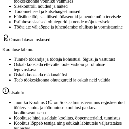
töökeskkonna voliniku valimises
Sisekontrolli nõuded ja näited
Tööõnnetused ja kutsehaigestumised
Füüsiline töö, staatilised tööasendid ja nende mõju tervisele
Psühhosotsiaalsed ohutegurid ja nende mõju tervisele
Töötajate väljaõppe ja juhendamise olulisus ja vormistamine
Omandatavad oskused
Koolituse läbinu:
Tunneb tööandja ja töötaja kohustusi, õigusi ja vastutust
Oskab koostada ettevõtte töötervishoiu ja -ohutuse
tegevuskava
Oskab koostada riskianalüüsi
Teab töökeskkonna ohutegureid ja oskab neid vältida
Lisainfo
Juunika Koolitus OÜ on Sotsiaalministeeriumis registreeritud
töötervishoiu- ja tööohutuse koolitust pakkuva
koolitusasutusena.
Koolituse hind sisaldab: koolitus, õppematerjalid, tunnistus.
Koolitus lõppeb testiga ning edukalt läbinutele väljastatakse
tunnistus.