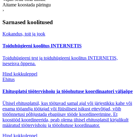
Aitame koostada päringu
›
Sarnased koolitused
Kokandus, toit ja jook
Toiduhügieeni koolitus INTERNETIS
Toiduhügieeni test ja toiduhügieeni koolitus INTERNETIS,
iseseisva õppena.
Hind kokkuleppel
Ehitus
Ehitusplatsi töötervishoiu ja tööohutuse koordinaatori väljaõpe
Ühisel ehitusplatsil, kus töötavad samal ajal või järjestikku kahe või
enama tööandja töötajad või füüsilisest isikust ettevõtjad, võib
tööõnnetusi põhjustada ebapiisav tööde koordineerimine. Et
koostööd koordineerida, peab olema ühisel ehitusplatsil kirjalikult
määratud töötervishoiu ja tööohutuse koordinaator.
Hind kokkuleppel