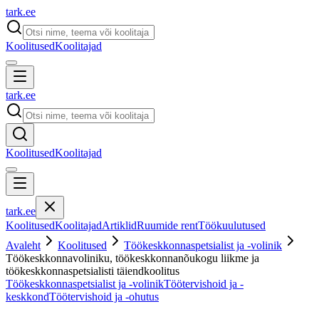
tark
.
ee
Koolitused
Koolitajad
tark
.
ee
Koolitused
Koolitajad
tark
.
ee
Koolitused
Koolitajad
Artiklid
Ruumide rent
Töökuulutused
Avaleht
Koolitused
Töökeskkonnaspetsialist ja -volinik
Töökeskkonnavoliniku, töökeskkonnanõukogu liikme ja
töökeskkonnaspetsialisti täiendkoolitus
Töökeskkonnaspetsialist ja -volinik
Töötervishoid ja -
keskkond
Töötervishoid ja -ohutus