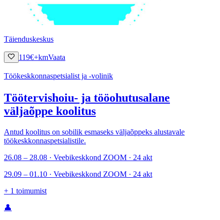
Täienduskeskus
119
€
+km
Vaata
Töökeskkonnaspetsialist ja -volinik
Töötervishoiu- ja tööohutusalane
väljaõppe koolitus
Antud koolitus on sobilik esmaseks väljaõppeks alustavale
töökeskkonnaspetsialistile.
26.08 – 28.08 · Veebikeskkond ZOOM · 24 akt
29.09 – 01.10 · Veebikeskkond ZOOM · 24 akt
+
1
toimumist
👤