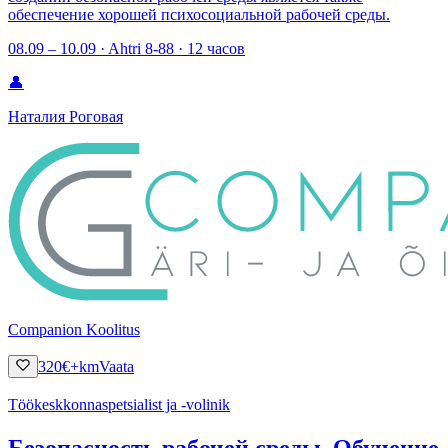
обеспечение хорошей психосоциальной рабочей среды.
08.09 – 10.09 · Ahtri 8-88 · 12 часов
👤
Наталия Роговая
Companion Koolitus
320
€
+km
Vaata
Töökeskkonnaspetsialist ja -volinik