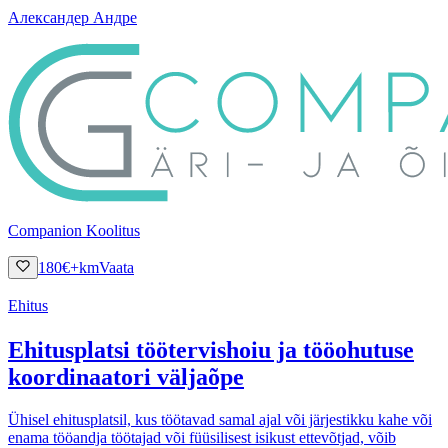
Александер Андре
Companion Koolitus
180
€
+km
Vaata
Ehitus
Ehitusplatsi töötervishoiu ja tööohutuse
koordinaatori väljaõpe
Ühisel ehitusplatsil, kus töötavad samal ajal või järjestikku kahe või
enama tööandja töötajad või füüsilisest isikust ettevõtjad, võib