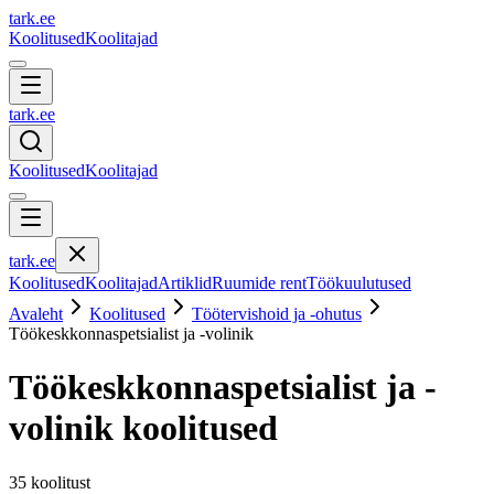
tark
.
ee
Koolitused
Koolitajad
tark
.
ee
Koolitused
Koolitajad
tark
.
ee
Koolitused
Koolitajad
Artiklid
Ruumide rent
Töökuulutused
Avaleht
Koolitused
Töötervishoid ja -ohutus
Töökeskkonnaspetsialist ja -volinik
Töökeskkonnaspetsialist ja -
volinik
koolitused
35
koolitust