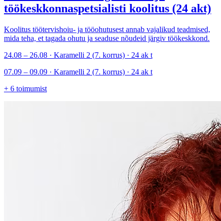
töökeskkonnaspetsialisti koolitus (24 akt)
Koolitus töötervishoiu- ja tööohutusest annab vajalikud teadmised,
mida teha, et tagada ohutu ja seaduse nõudeid järgiv töökeskkond.
24.08 – 26.08 · Karamelli 2 (7. korrus) · 24 ak t
07.09 – 09.09 · Karamelli 2 (7. korrus) · 24 ak t
+
6
toimumist