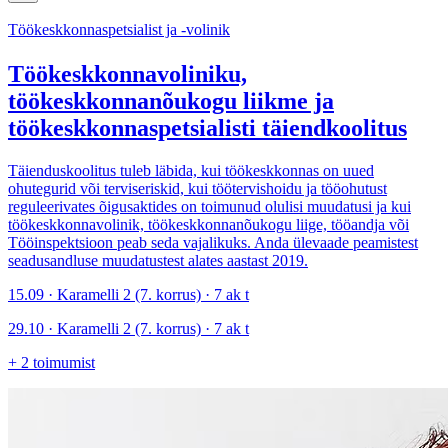
Töökeskkonnaspetsialist ja -volinik
Töökeskkonnavoliniku,
töökeskkonnanõukogu liikme ja
töökeskkonnaspetsialisti täiendkoolitus
Täienduskoolitus tuleb läbida, kui töökeskkonnas on uued
ohutegurid või terviseriskid, kui töötervishoidu ja tööohutust
reguleerivates õigusaktides on toimunud olulisi muudatusi ja kui
töökeskkonnavolinik, töökeskkonnanõukogu liige, tööandja või
Tööinspektsioon peab seda vajalikuks. Anda ülevaade peamistest
seadusandluse muudatustest alates aastast 2019.
15.09 · Karamelli 2 (7. korrus) · 7 ak t
29.10 · Karamelli 2 (7. korrus) · 7 ak t
+
2
toimumist