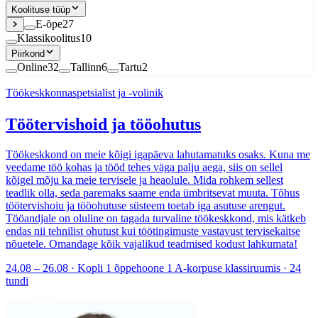
Koolituse tüüp
E-õpe
27
Klassikoolitus
10
Piirkond
Online
32
Tallinn
6
Tartu
2
Töökeskkonnaspetsialist ja -volinik
Töötervishoid ja tööohutus
Töökeskkond on meie kõigi igapäeva lahutamatuks osaks. Kuna me
veedame töö kohas ja tööd tehes väga palju aega, siis on sellel
kõigel mõju ka meie tervisele ja heaolule. Mida rohkem sellest
teadlik olla, seda paremaks saame enda ümbritsevat muuta. Tõhus
töötervishoiu ja tööohutuse süsteem toetab iga asutuse arengut.
Tööandjale on oluline on tagada turvaline töökeskkond, mis kätkeb
endas nii tehnilist ohutust kui töötingimuste vastavust tervisekaitse
nõuetele. Omandage kõik vajalikud teadmised kodust lahkumata!
24.08 – 26.08 · Kopli 1 õppehoone 1 A-korpuse klassiruumis · 24
tundi