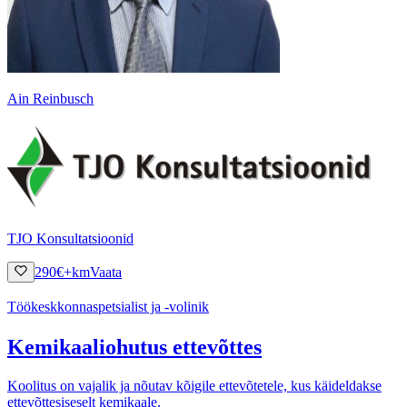
Ain Reinbusch
TJO Konsultatsioonid
290
€
+km
Vaata
Töökeskkonnaspetsialist ja -volinik
Kemikaaliohutus ettevõttes
Koolitus on vajalik ja nõutav kõigile ettevõtetele, kus käideldakse
ettevõttesiseselt kemikaale.