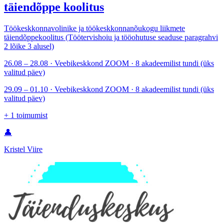
täiendõppe koolitus
Töökeskkonnavolinike ja töökeskkonnanõukogu liikmete
täiendõppekoolitus (Töötervishoiu ja tööohutuse seaduse paragrahvi
2 lõike 3 alusel)
26.08 – 28.08 · Veebikeskkond ZOOM · 8 akadeemilist tundi (üks
valitud päev)
29.09 – 01.10 · Veebikeskkond ZOOM · 8 akadeemilist tundi (üks
valitud päev)
+
1
toimumist
👤
Kristel Viire