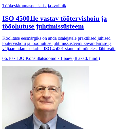
Töökeskkonnaspetsialist ja -volinik
ISO 45001le vastav töötervishoiu ja
tööohutuse juhtimissüsteem
Koolituse eesmärgiks on anda osalejatele praktilised juhised
töötervishoiu ja tööohutuse juhtimissüsteemi kavandamise ja
väljaarendamise kohta ISO 45001 standardi nõuetest lähtuvalt.
06.10 · TJO Konsultatsioonid · 1 päev (8 akad. tundi)