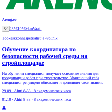
Areng.ee
235
€
195
€
+km
Vaata
Töökeskkonnaspetsialist ja -volinik
Обучение координатора по
безопасности рабочей среды на
стройплощадке
На обучении специалист получает основные знания для
координации работ при строительстве. Уважающий себя
специалист регулярно обновляет и дополняет свои знания.
29.09 · Ahtri 8-88 · 8 академических часа
01.10 · Ahtri 8-88 · 8 академических часа
👤