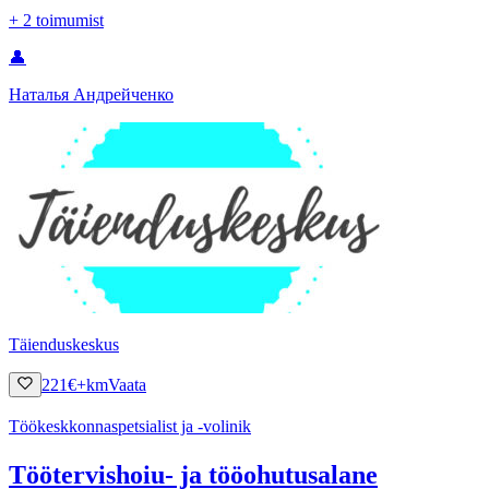
+
2
toimumist
👤
Наталья Андрейченко
Täienduskeskus
221
€
+km
Vaata
Töökeskkonnaspetsialist ja -volinik
Töötervishoiu- ja tööohutusalane