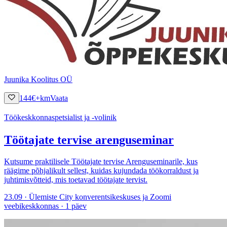
Juunika Koolitus OÜ
144
€
+km
Vaata
Töökeskkonnaspetsialist ja -volinik
Töötajate tervise arenguseminar
Kutsume praktilisele Töötajate tervise Arenguseminarile, kus
räägime põhjalikult sellest, kuidas kujundada töökorraldust ja
juhtimisvõtteid, mis toetavad töötajate tervist.
23.09 · Ülemiste City konverentsikeskuses ja Zoomi
veebikeskkonnas · 1 päev