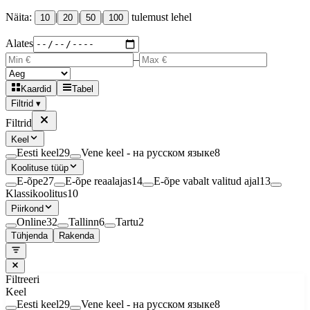
Näita:
|
|
|
tulemust lehel
10
20
50
100
Alates
–
Kaardid
Tabel
Filtrid ▾
Filtrid
Keel
Eesti keel
29
Vene keel - на русском языке
8
Koolituse tüüp
E-õpe
27
E-õpe reaalajas
14
E-õpe vabalt valitud ajal
13
Klassikoolitus
10
Piirkond
Online
32
Tallinn
6
Tartu
2
Tühjenda
Rakenda
Filtreeri
Keel
Eesti keel
29
Vene keel - на русском языке
8