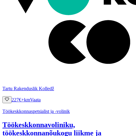
Tartu Rakenduslik Kolledž
227
€
+km
Vaata
Töökeskkonnaspetsialist ja -volinik
Töökeskkonnavoliniku,
töökeskkonnanõukogu liikme ja