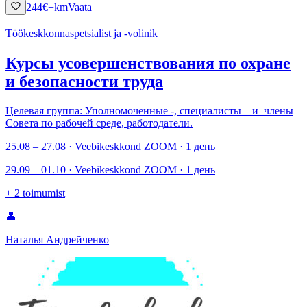
244
€
+km
Vaata
Töökeskkonnaspetsialist ja -volinik
Курсы усовершенствования по охране
и безопасности труда
Целевая группа: Уполномоченные -, специалисты – и члены
Совета по рабочей среде, работодатели.
25.08 – 27.08 · Veebikeskkond ZOOM · 1 день
29.09 – 01.10 · Veebikeskkond ZOOM · 1 день
+
2
toimumist
👤
Наталья Андрейченко