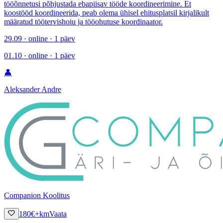
tööõnnetusi põhjustada ebapiisav tööde koordineerimine. Et
koostööd koordineerida, peab olema ühisel ehitusplatsil kirjalikult
määratud töötervishoiu ja tööohutuse koordinaator.
29.09 · online · 1 päev
01.10 · online · 1 päev
👤
Aleksander Andre
Companion Koolitus
180
€
+km
Vaata