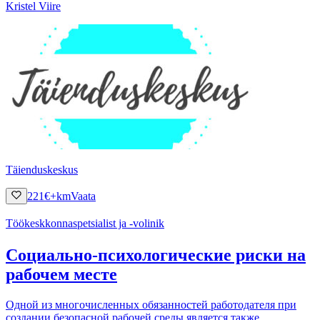
Kristel Viire
Täienduskeskus
221
€
+km
Vaata
Töökeskkonnaspetsialist ja -volinik
Социально-психологические риски на
рабочем месте
Одной из многочисленных обязанностей работодателя при
создании безопасной рабочей среды является также