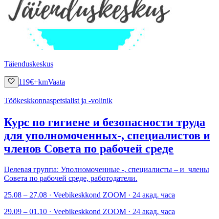
Täienduskeskus
119
€
+km
Vaata
Töökeskkonnaspetsialist ja -volinik
Курс по гигиене и безопасности труда
для уполномоченных-, специалистов и
членов Совета по рабочей среде
Целевая группа: Уполномоченные -, специалисты – и члены
Совета по рабочей среде, работодатели.
25.08 – 27.08 · Veebikeskkond ZOOM · 24 акад. часа
29.09 – 01.10 · Veebikeskkond ZOOM · 24 акад. часа