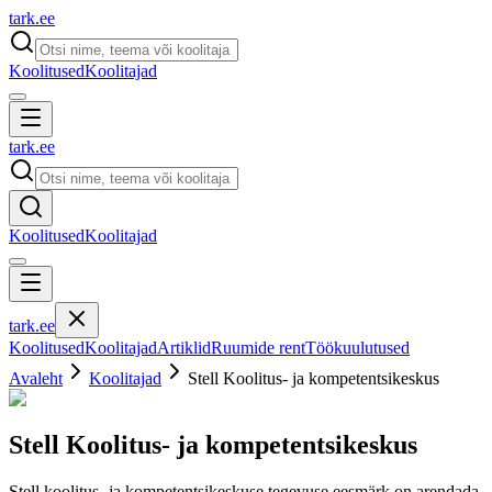
tark
.
ee
Koolitused
Koolitajad
tark
.
ee
Koolitused
Koolitajad
tark
.
ee
Koolitused
Koolitajad
Artiklid
Ruumide rent
Töökuulutused
Avaleht
Koolitajad
Stell Koolitus- ja kompetentsikeskus
Stell Koolitus- ja kompetentsikeskus
Stell koolitus- ja kompetentsikeskuse tegevuse eesmärk on arendada