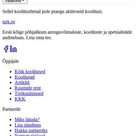
Valdkond
Sellel koolitusfirmal pole praegu aktiivseid koolitusi.
tark
.
ee
Eesti kõige põhjalikum arenguvõimaluste, koolituste ja spetsialistide
andmebaas. Leia oma tee.
Õppijale
Kõik koolitused
Koolitajad
Artiklid
Ruumide rent
Töökuulutused
KKK
Partnerile
Miks liituda?
Lisa sündmus
Hakka partneriks
Partneri töölaud