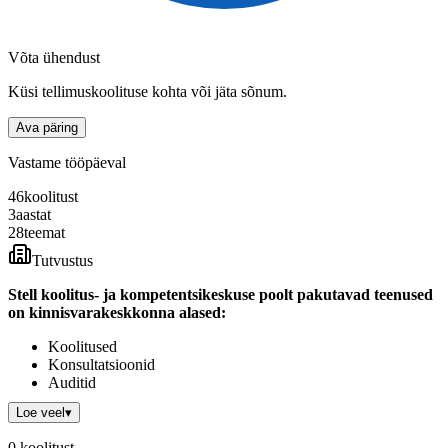
Võta ühendust
Küsi tellimuskoolituse kohta või jäta sõnum.
Ava päring
Vastame tööpäeval
46
koolitust
3
aastat
28
teemat
Tutvustus
Stell koolitus- ja kompetentsikeskuse poolt pakutavad teenused
on kinnisvarakeskkonna alased:
Koolitused
Konsultatsioonid
Auditid
Loe veel
▾
Meie meeskond koosneb erinevate valdkondade spetsialistidest, kes
on eranditult praktikud. Seega oleme valmis andma konsultatsioone
0
koolitust