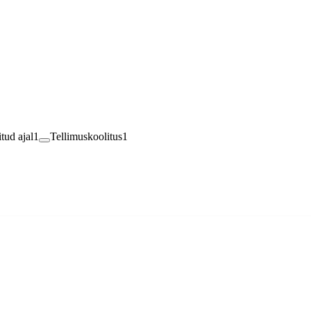
tud ajal
1
Tellimuskoolitus
1