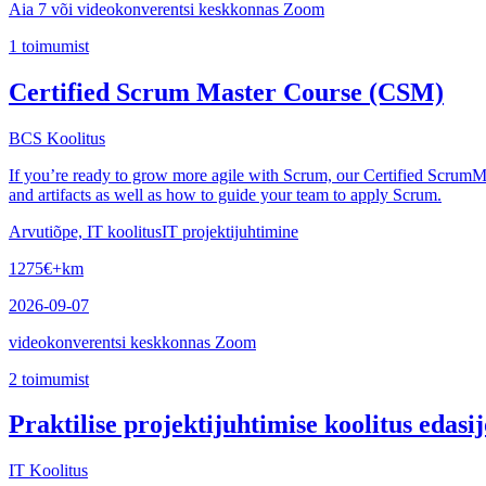
Aia 7 või videokonverentsi keskkonnas Zoom
1
toimumist
Certified Scrum Master Course (CSM)
BCS Koolitus
If you’re ready to grow more agile with Scrum, our Certified ScrumM
and artifacts as well as how to guide your team to apply Scrum.
Arvutiõpe, IT koolitus
IT projektijuhtimine
1275
€
+km
2026-09-07
videokonverentsi keskkonnas Zoom
2
toimumist
Praktilise projektijuhtimise koolitus edasi
IT Koolitus