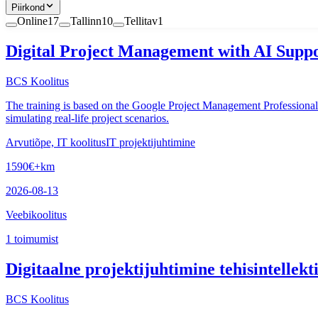
Piirkond
Online
17
Tallinn
10
Tellitav
1
Digital Project Management with AI Supp
BCS Koolitus
The training is based on the Google Project Management Professional 
simulating real-life project scenarios.
Arvutiõpe, IT koolitus
IT projektijuhtimine
1590
€
+km
2026-08-13
Veebikoolitus
1
toimumist
Digitaalne projektijuhtimine tehisintellekti
BCS Koolitus