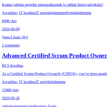
Kuidas juhtida projekte tulemuslikumalt ja vältida liigset närvikulu?
Arvutiõpe, IT koolitus
IT projektijuhtimine
Projektijuhtimine
849
€
+km
2026-09-09
Vana-Lõuna 39/1
2
toimumist
Advanced Certified Scrum Product Owne
BCS Koolitus
As a Certified Scrum Product Owner® (CSPO®), you’ve been taught the
Arvutiõpe, IT koolitus
IT projektijuhtimine
1500
€
+km
2026-09-28
videokonverentsi keskkonnas Zoom