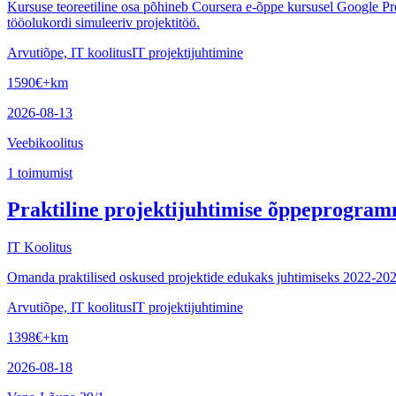
Kursuse teoreetiline osa põhineb Coursera e-õppe kursusel Google Pro
tööolukordi simuleeriv projektitöö.
Arvutiõpe, IT koolitus
IT projektijuhtimine
1590
€
+km
2026-08-13
Veebikoolitus
1
toimumist
Praktiline projektijuhtimise õppeprogra
IT Koolitus
Omanda praktilised oskused projektide edukaks juhtimiseks 2022-2023 aa
Arvutiõpe, IT koolitus
IT projektijuhtimine
1398
€
+km
2026-08-18