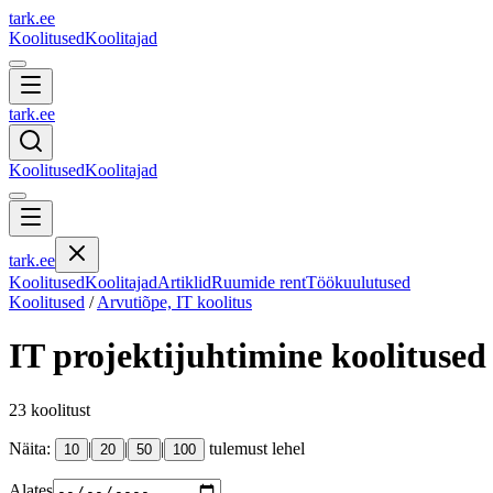
tark
.
ee
Koolitused
Koolitajad
tark
.
ee
Koolitused
Koolitajad
tark
.
ee
Koolitused
Koolitajad
Artiklid
Ruumide rent
Töökuulutused
Koolitused
/
Arvutiõpe, IT koolitus
IT projektijuhtimine
koolitused
23
koolitust
Näita:
|
|
|
tulemust lehel
10
20
50
100
Alates