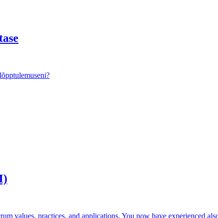
tase
 lõpptulemuseni?
M)
m values, practices, and applications. You now have experienced also