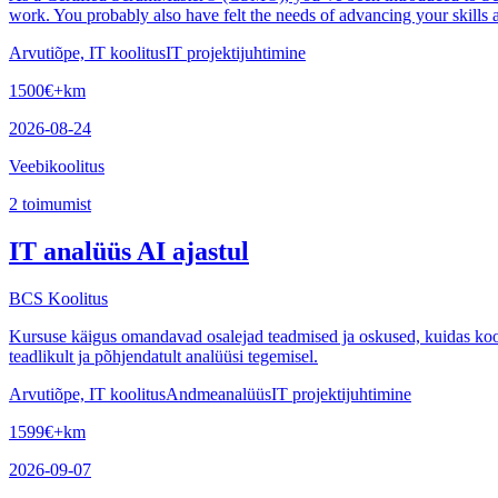
work. You probably also have felt the needs of advancing your skills 
Arvutiõpe, IT koolitus
IT projektijuhtimine
1500
€
+km
2026-08-24
Veebikoolitus
2
toimumist
IT analüüs AI ajastul
BCS Koolitus
Kursuse käigus omandavad osalejad teadmised ja oskused, kuidas koos
teadlikult ja põhjendatult analüüsi tegemisel.
Arvutiõpe, IT koolitus
Andmeanalüüs
IT projektijuhtimine
1599
€
+km
2026-09-07