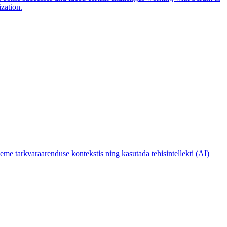
zation.
e tarkvaraarenduse kontekstis ning kasutada tehisintellekti (AI)