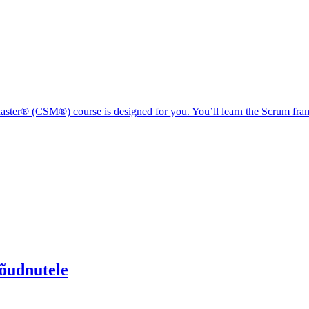
aster® (CSM®) course is designed for you. You’ll learn the Scrum fram
jõudnutele