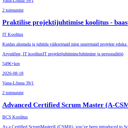
Vana-Lõuna 39/1
2
toimumist
Praktilise projektijuhtimise koolitus - baas
IT Koolitus
Kuidas alustada ja juhtida väiksemaid ning suuremaid projekte eduka
Arvutiõpe, IT koolitus
IT projektijuhtimine
Juhtimine ja personalitöö
549
€
+km
2026-08-18
Vana-Lõuna 39/1
2
toimumist
Advanced Certified Scrum Master (A-CS
BCS Koolitus
As a Certified ScrumMaster® (CSM®), you’ve been introduced to Scru