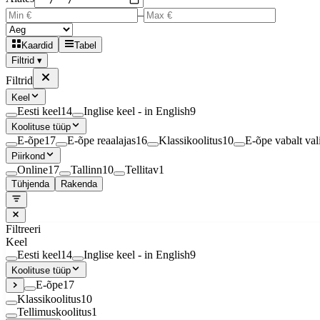
–
Kaardid
Tabel
Filtrid ▾
Filtrid
Keel
Eesti keel
14
Inglise keel - in English
9
Koolituse tüüp
E-õpe
17
E-õpe reaalajas
16
Klassikoolitus
10
E-õpe vabalt vali
Piirkond
Online
17
Tallinn
10
Tellitav
1
Tühjenda
Rakenda
Filtreeri
Keel
Eesti keel
14
Inglise keel - in English
9
Koolituse tüüp
E-õpe
17
Klassikoolitus
10
Tellimuskoolitus
1