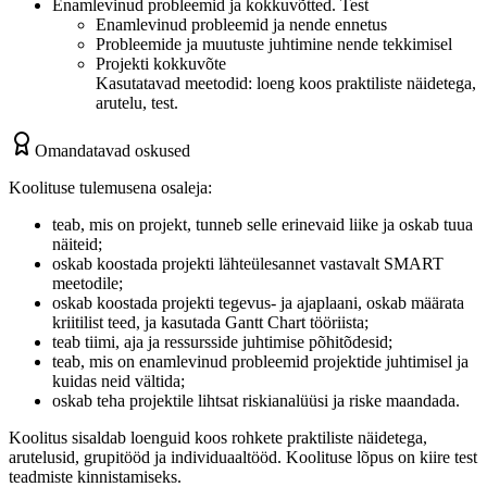
Enamlevinud probleemid ja kokkuvõtted. Test
Enamlevinud probleemid ja nende ennetus
Probleemide ja muutuste juhtimine nende tekkimisel
Projekti kokkuvõte
Kasutatavad meetodid: loeng koos praktiliste näidetega,
arutelu, test.
Omandatavad oskused
Koolituse tulemusena osaleja:
teab, mis on projekt, tunneb selle erinevaid liike ja oskab tuua
näiteid;
oskab koostada projekti lähteülesannet vastavalt SMART
meetodile;
oskab koostada projekti tegevus- ja ajaplaani, oskab määrata
kriitilist teed, ja kasutada Gantt Chart tööriista;
teab tiimi, aja ja ressursside juhtimise põhitõdesid;
teab, mis on enamlevinud probleemid projektide juhtimisel ja
kuidas neid vältida;
oskab teha projektile lihtsat riskianalüüsi ja riske maandada.
Koolitus sisaldab loenguid koos rohkete praktiliste näidetega,
arutelusid, grupitööd ja individuaaltööd. Koolituse lõpus on kiire test
teadmiste kinnistamiseks.