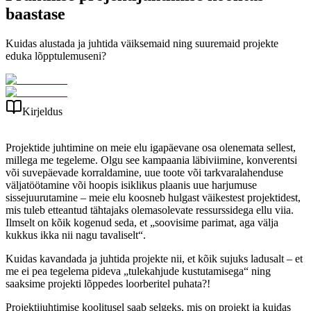
baastase
Kuidas alustada ja juhtida väiksemaid ning suuremaid projekte
eduka lõpptulemuseni?
Kirjeldus
Projektide juhtimine on meie elu igapäevane osa olenemata sellest,
millega me tegeleme. Olgu see kampaania läbiviimine, konverentsi
või suvepäevade korraldamine, uue toote või tarkvaralahenduse
väljatöötamine või hoopis isiklikus plaanis uue harjumuse
sissejuurutamine – meie elu koosneb hulgast väikestest projektidest,
mis tuleb etteantud tähtajaks olemasolevate ressurssidega ellu viia.
Ilmselt on kõik kogenud seda, et „soovisime parimat, aga välja
kukkus ikka nii nagu tavaliselt“.
Kuidas kavandada ja juhtida projekte nii, et kõik sujuks ladusalt – et
me ei pea tegelema pideva „tulekahjude kustutamisega“ ning
saaksime projekti lõppedes loorberitel puhata?!
Projektijuhtimise koolitusel saab selgeks, mis on projekt ja kuidas