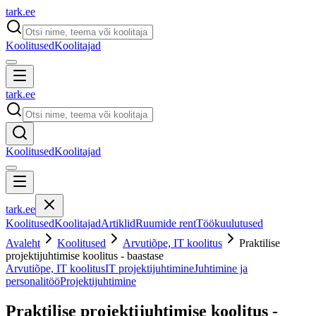
tark
.
ee
Koolitused
Koolitajad
tark
.
ee
Koolitused
Koolitajad
tark
.
ee
Koolitused
Koolitajad
Artiklid
Ruumide rent
Töökuulutused
Avaleht
Koolitused
Arvutiõpe, IT koolitus
Praktilise
projektijuhtimise koolitus - baastase
Arvutiõpe, IT koolitus
IT projektijuhtimine
Juhtimine ja
personalitöö
Projektijuhtimine
Praktilise projektijuhtimise koolitus -