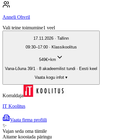
Anneli Ohvril
Vali teine toimumine
1
veel
17.11.2026 · Tallinn
09:30–17:00 · Klassikoolitus
549
€
+km
Vana-Lõuna 39/1 · 8 akadeemilist tundi · Eesti keel
Vaata kogu infot ▾
Korraldaja
IT Koolitus
Vaata firma profiili
✨
Vajan seda oma tiimile
Aitame koostada päringu