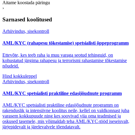
Aitame koostada päringu
›
Sarnased koolitused
Arhiivindus, sisekontroll
AML/KYC (rahapesu tõkestamise) spetsialisti õppeprogramm
Ettevõte, kes teeb raha ja muu varaga seotud tehinguid, on
kohustatud järgima rahapesu ja terrorismi rahastamise tõkestamise
nõudeid.
Hind kokkuleppel
Arhiivindus, sisekontroll
AML/KYC spetsialisti praktiline edasijõudnute programm
AML/KYC spetsialisti praktiline edasijõudnute programm on
rakenduslik ja intensiivne koolitus neile, kellel on valdkonnast juba
varasem kokkupuude ning kes soovivad viia oma teadmised ja
oskused tasemele, mis võimaldab teha AML/KYC-tööd iseseisvalt,
järjepidevalt ja järelevalvele tõendatavalt.