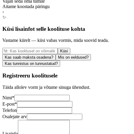
Vajan seda oma tiimile
Aitame koostada päringu
›
✨
Küsi lisainfot selle koolituse kohta
Vastame kiirelt — küsi vabas vormis, mida soovid teada.
Küsi
Kas saab maksta osadena?
Mis on eeldused?
Kas tunnistus on tunnustatud?
Registreeru koolitusele
Täida allolev vorm ja võtame sinuga ühendust.
Nimi
*
E-post
*
Telefon
Osalejate arv
Lisainfo