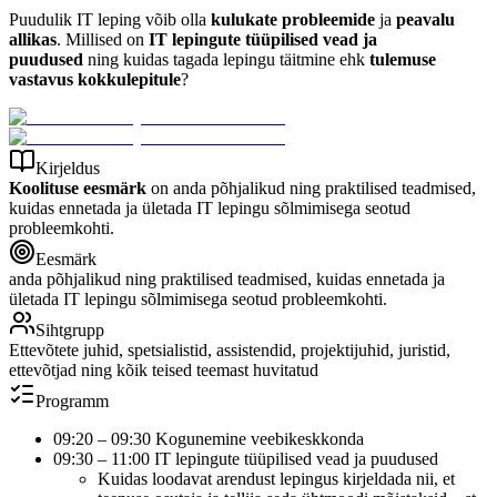
Puudulik IT leping võib olla
kulukate probleemide
ja
peavalu
allikas
. Millised on
IT lepingute tüüpilised vead ja
puudused
ning kuidas tagada lepingu täitmine ehk
tulemuse
vastavus kokkulepitule
?
Kirjeldus
Koolituse eesmärk
on anda põhjalikud ning praktilised teadmised,
kuidas ennetada ja ületada IT lepingu sõlmimisega seotud
probleemkohti.
Eesmärk
anda põhjalikud ning praktilised teadmised, kuidas ennetada ja
ületada IT lepingu sõlmimisega seotud probleemkohti.
Sihtgrupp
Ettevõtete juhid, spetsialistid, assistendid, projektijuhid, juristid,
ettevõtjad ning kõik teised teemast huvitatud
Programm
09:20 – 09:30 Kogunemine veebikeskkonda
09:30 – 11:00 IT lepingute tüüpilised vead ja puudused
Kuidas loodavat arendust lepingus kirjeldada nii, et