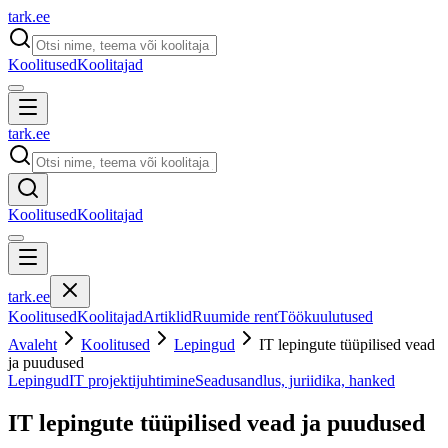
tark
.
ee
Koolitused
Koolitajad
tark
.
ee
Koolitused
Koolitajad
tark
.
ee
Koolitused
Koolitajad
Artiklid
Ruumide rent
Töökuulutused
Avaleht
Koolitused
Lepingud
IT lepingute tüüpilised vead
ja puudused
Lepingud
IT projektijuhtimine
Seadusandlus, juriidika, hanked
IT lepingute tüüpilised vead ja puudused