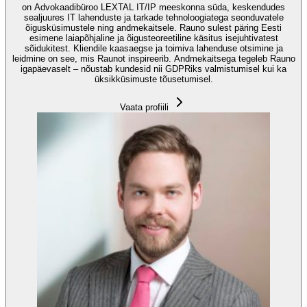
on Advokaadibüroo LEXTAL IT/IP meeskonna süda, keskendudes
sealjuures IT lahenduste ja tarkade tehnoloogiatega seonduvatele
õigusküsimustele ning andmekaitsele. Rauno sulest päring Eesti
esimene laiapõhjaline ja õigusteoreetiline käsitus isejuhtivatest
sõidukitest. Kliendile kaasaegse ja toimiva lahenduse otsimine ja
leidmine on see, mis Raunot inspireerib. Andmekaitsega tegeleb Rauno
igapäevaselt – nõustab kundesid nii GDPRiks valmistumisel kui ka
üksikküsimuste tõusetumisel.
Vaata profiili