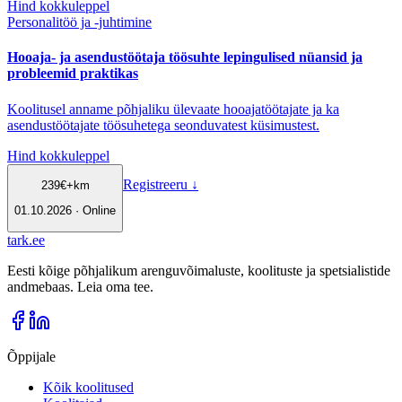
Hind kokkuleppel
Personalitöö ja -juhtimine
Hooaja- ja asendustöötaja töösuhte lepingulised nüansid ja
probleemid praktikas
Koolitusel anname põhjaliku ülevaate hooajatöötajate ja ka
asendustöötajate töösuhetega seonduvatest küsimustest.
Hind kokkuleppel
Registreeru
↓
239
€
+km
01.10.2026 · Online
tark
.
ee
Eesti kõige põhjalikum arenguvõimaluste, koolituste ja spetsialistide
andmebaas. Leia oma tee.
Õppijale
Kõik koolitused