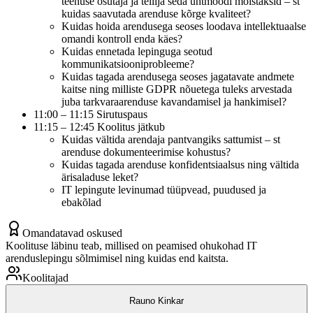
teenuse osutaja ja tellija seda ühtmoodi mõistaksid – st
kuidas saavutada arenduse kõrge kvaliteet?
Kuidas hoida arendusega seoses loodava intellektuaalse
omandi kontroll enda käes?
Kuidas ennetada lepinguga seotud
kommunikatsiooniprobleeme?
Kuidas tagada arendusega seoses jagatavate andmete
kaitse ning milliste GDPR nõuetega tuleks arvestada
juba tarkvaraarenduse kavandamisel ja hankimisel?
11:00 – 11:15 Sirutuspaus
11:15 – 12:45 Koolitus jätkub
Kuidas vältida arendaja pantvangiks sattumist – st
arenduse dokumenteerimise kohustus?
Kuidas tagada arenduse konfidentsiaalsus ning vältida
ärisaladuse leket?
IT lepingute levinumad tüüpvead, puudused ja
ebakõlad
Omandatavad oskused
Koolituse läbinu teab, millised on peamised ohukohad IT
arenduslepingu sõlmimisel ning kuidas end kaitsta.
Koolitajad
Rauno Kinkar