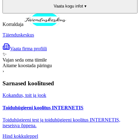
Vaata kogu infot ▾
Korraldaja
Täienduskeskus
Vaata firma profiili
✨
Vajan seda oma tiimile
Aitame koostada päringu
›
Sarnased koolitused
Kokandus, toit ja jook
Toiduhügieeni koolitus INTERNETIS
Toiduhügieeni test ja toiduhügieeni koolitus INTERNETIS,
iseseisva õppena.
Hind kokkuleppel