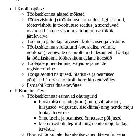
I Koolituspäev:
Töökeskkonna-alased mõisted
Töötervishoiu ja tööohutuse korraldus riigi tasandil,
töötervishoiu ja tööohutuse seadus ja seonduvad
määrused. Töötervishoiu ja tööohutuse riiklik
järelevalve.
Tööandja ja töötaja õigused, kohustused ja vastutus
Töökeskkonna struktuurid (spetsialist, volinik,
nõukogu), erinevate osapoolte roll ülesanded. Töötaja
ja töötajaskonna töökeskkonnaalane koostöö
Töötajate juhendamine, väljaõpe ja nende
registreerimine
Tööga seotud haigused. Statistika ja peamised
põhjused. Tervisekontrolli korraldus ettevõttes
Esmaabi korraldus ettevõttes
II Koolituspäev:
Töökeskkonnas esinevad ohutegurid
füüsikalised ohutegurid (müra, vibratsioon,
kiirgused, valgustus, sisekliima) ning nende mõju
töötaja tervisele
õnnetusoht ja peamised õnnetuste põhjused
keemilised ohutegurid ning nende mõju töötaja
tervisele
Nõuded töökohale. Isikukaitsevahendite valimise ja