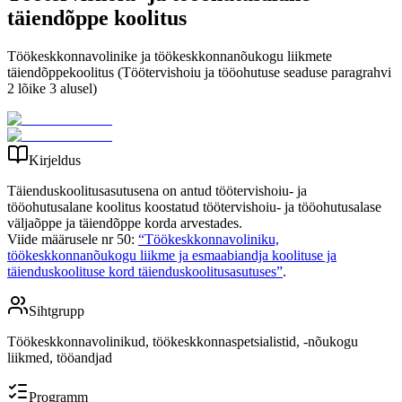
täiendõppe koolitus
Töökeskkonnavolinike ja töökeskkonnanõukogu liikmete
täiendõppekoolitus (Töötervishoiu ja tööohutuse seaduse paragrahvi
2 lõike 3 alusel)
Kirjeldus
Täienduskoolitusasutusena on antud töötervishoiu- ja
tööohutusalane koolitus koostatud töötervishoiu- ja tööohutusalase
väljaõppe ja täiendõppe korda arvestades.
Viide määrusele nr 50:
“Töökeskkonnavoliniku,
töökeskkonnanõukogu liikme ja esmaabiandja koolituse ja
täienduskoolituse kord täienduskoolitusasutuses”
.
Sihtgrupp
Töökeskkonnavolinikud, töökeskkonnaspetsialistid, -nõukogu
liikmed, tööandjad
Programm