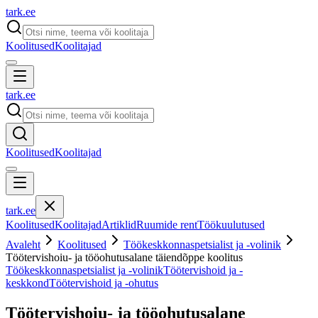
tark
.
ee
Koolitused
Koolitajad
tark
.
ee
Koolitused
Koolitajad
tark
.
ee
Koolitused
Koolitajad
Artiklid
Ruumide rent
Töökuulutused
Avaleht
Koolitused
Töökeskkonnaspetsialist ja -volinik
Töötervishoiu- ja tööohutusalane täiendõppe koolitus
Töökeskkonnaspetsialist ja -volinik
Töötervishoid ja -
keskkond
Töötervishoid ja -ohutus
Töötervishoiu- ja tööohutusalane