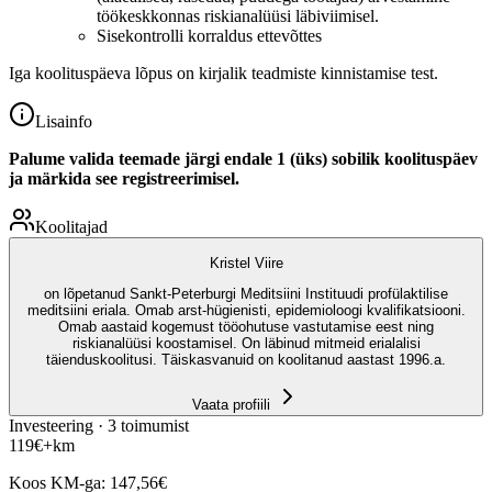
töökeskkonnas riskianalüüsi läbiviimisel.
Sisekontrolli korraldus ettevõttes
Iga koolituspäeva lõpus on kirjalik teadmiste kinnistamise test.
Lisainfo
Palume valida teemade järgi endale 1 (üks) sobilik koolituspäev
ja märkida see registreerimisel.
Koolitajad
Kristel Viire
on lõpetanud Sankt-Peterburgi Meditsiini Instituudi profülaktilise
meditsiini eriala. Omab arst-hügienisti, epidemioloogi kvalifikatsiooni.
Omab aastaid kogemust tööohutuse vastutamise eest ning
riskianalüüsi koostamisel. On läbinud mitmeid erialalisi
täienduskoolitusi. Täiskasvanuid on koolitanud aastast 1996.a.
Vaata profiili
Investeering ·
3
toimumist
119
€
+km
Koos KM-ga:
147,56
€