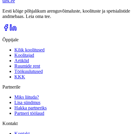
tark
.
ee
Eesti kõige põhjalikum arenguvõimaluste, koolituste ja spetsialistide
andmebaas. Leia oma tee.
Õppijale
Kõik koolitused
Koolitajad
Artiklid
Ruumide rent
Töökuulutused
KKK
Partnerile
Miks liituda?
Lisa sündmus
Hakka partneriks
Partneri töölaud
Kontakt
Kontakt