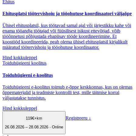
Ehitus
Ehitusplatsi töötervishoiu ja tööohutuse koordinaatori väljaõpe
Ühisel ehitusplatsil, kus töötavad samal ajal või järjestikku kahe või
enama tööandja töötajad või füüsilisest isikust ettevõtjad, võib
tööõnnetusi põhjustada ebapiisav tööde koordineerimine. Et
koostööd koordineerida, peab olema ühisel ehitusplatsil kirjalikult
määratud töötervishoiu ja tööohutuse koordinaator.
Hind kokkuleppel
Toiduhügieeni koolitus
Toiduhügieeni e-koolitus
Toiduhügieeni e-koolitus toimub e-õppe keskkonnas, kus on olemas
õppematerjalid ja teadmiste kontrolli test, mille täitmise korral
väljastatakse tunnistus.
Hind kokkuleppel
Registreeru
↓
119
€
+km
26.08.2026 – 28.08.2026 · Online