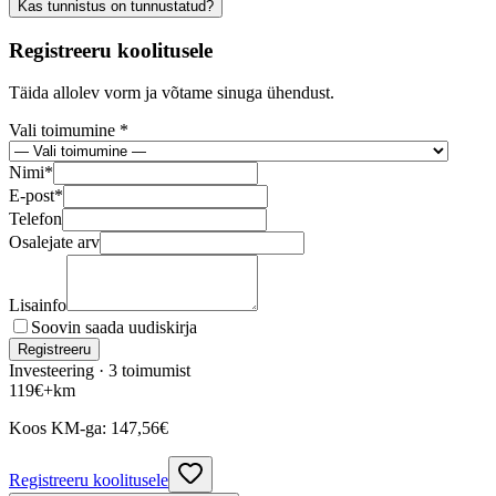
Kas tunnistus on tunnustatud?
Registreeru koolitusele
Täida allolev vorm ja võtame sinuga ühendust.
Vali toimumine *
Nimi
*
E-post
*
Telefon
Osalejate arv
Lisainfo
Soovin saada uudiskirja
Registreeru
Investeering ·
3
toimumist
119
€
+km
Koos KM-ga:
147,56
€
Registreeru koolitusele