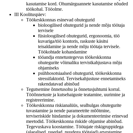
kasutamise kord. Ohumärguannete kasutamise nõuded
töökohal. Tööolme.
III Koolituspäev:
Töökeskkonnas esinevad ohutegurid
bioloogilised ohutegurid ja nende mõju töötaja
tervisele
füsioloogilised ohutegurid, ergonoomia, töö
kuvariga/töö kontoris, raskuste käsitsi
teisaldamine ja nende mõju töötaja tervisele.
Töökohtade kohandamine
tööandja ennetustegevus töökeskkonna
ohutegurite võimaliku tervistkahjustava mõju
ohjamiseks
psühhosotsiaalsed ohutegurid, töökeskkonna
stressifaktorid. Tervisekahjustuse ennetamiseks
rakendatavad abinõud
Tegutsemine õnnetusohu ja õnnetusjuhtumi korral.
Tööõnnetuste ja kutsehaiguste teatamine, uurimine ja
registreerimine.
Töökeskkonna riskianalüüs, sealhulgas ohutegurite
tuvastamine ja nende parameetrite mõõtmine,
terviseriskide hindamise ja dokumenteerimise erinevad
meetodid. Töökeskkonna riskide ohjamise abinõud.
Tegevuskava koostamine. Töötajate riskigruppidega
(alaealised, rasedad, puudega töötajad) arvestamine