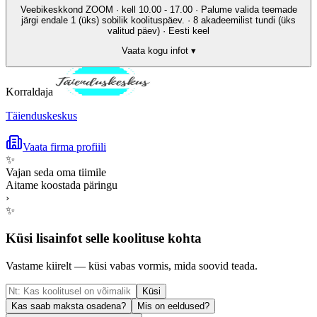
Veebikeskkond ZOOM · kell 10.00 - 17.00 · Palume valida teemade
järgi endale 1 (üks) sobilik koolituspäev. · 8 akadeemilist tundi (üks
valitud päev) · Eesti keel
Vaata kogu infot ▾
Korraldaja
Täienduskeskus
Vaata firma profiili
✨
Vajan seda oma tiimile
Aitame koostada päringu
›
✨
Küsi lisainfot selle koolituse kohta
Vastame kiirelt — küsi vabas vormis, mida soovid teada.
Küsi
Kas saab maksta osadena?
Mis on eeldused?