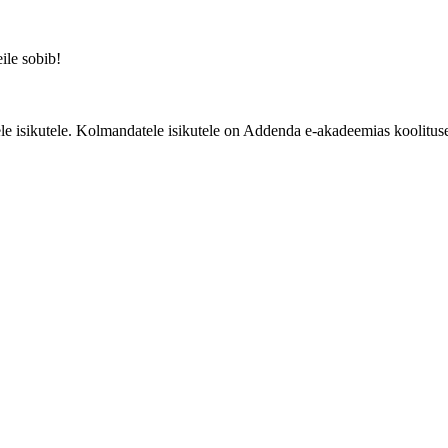
eile sobib!
e isikutele. Kolmandatele isikutele on Addenda e-akadeemias koolituse