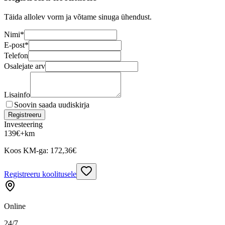
Täida allolev vorm ja võtame sinuga ühendust.
Nimi
*
E-post
*
Telefon
Osalejate arv
Lisainfo
Soovin saada uudiskirja
Registreeru
Investeering
139
€
+km
Koos KM-ga:
172,36
€
Registreeru koolitusele
Online
24/7