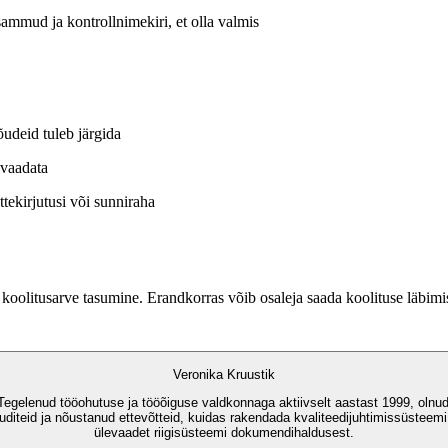
sammud ja kontrollnimekiri, et olla valmis
õudeid tuleb järgida
 vaadata
tekirjutusi või sunniraha
g koolitusarve tasumine. Erandkorras võib osaleja saada koolituse läb
Veronika Kruustik
egelenud tööohutuse ja tööõiguse valdkonnaga aktiivselt aastast 1999, olnud 
auditeid ja nõustanud ettevõtteid, kuidas rakendada kvaliteedijuhtimissüsteemi;
ülevaadet riigisüsteemi dokumendihaldusest.