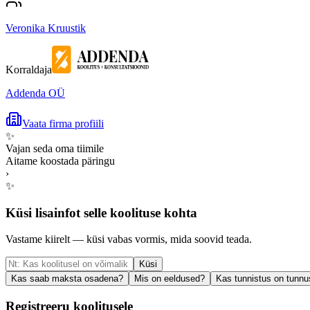
Veronika Kruustik
Korraldaja
Addenda OÜ
Vaata firma profiili
✨
Vajan seda oma tiimile
Aitame koostada päringu
›
✨
Küsi lisainfot selle koolituse kohta
Vastame kiirelt — küsi vabas vormis, mida soovid teada.
Küsi
Kas saab maksta osadena?
Mis on eeldused?
Kas tunnistus on tunnu
Registreeru koolitusele