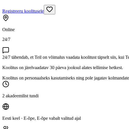
Registreeru koolitusele
Online
24/7
24/7 tähendab, et Teil on võimalus vaadata koolitust täpselt siis, kui T
Koolitus on järelvaadatav 30 päeva jooksul alates tellimise hetkest.
Koolitus on personaalseks kasutamiseks ning pole jagatav kolmandatel
2 akadeemilist tundi
Eesti keel
· E-õpe, E-õpe vabalt valitud ajal