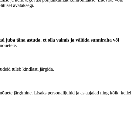
litusel avataksegi.
d juba täna astuda, et olla valmis ja vältida sunniraha või
nõuetele.
deid tuleb kindlasti järgida.
nõuete järgimine. Lisaks personalijuhid ja asjaajajad ning kõik, kellel