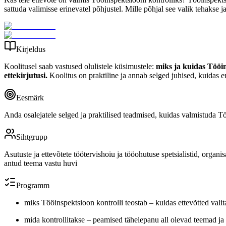
sattuda valimisse erinevatel põhjustel. Mille põhjal see valik tehakse 
Kirjeldus
Koolitusel saab vastused olulistele küsimustele:
miks ja kuidas Tööin
ettekirjutusi.
Koolitus on praktiline ja annab selged juhised, kuidas e
Eesmärk
Anda osalejatele selged ja praktilised teadmised, kuidas valmistuda Tö
Sihtgrupp
Asutuste ja ettevõtete töötervishoiu ja tööohutuse spetsialistid, organ
antud teema vastu huvi
Programm
miks Tööinspektsioon kontrolli teostab – kuidas ettevõtted vali
mida kontrollitakse – peamised tähelepanu all olevad teemad j