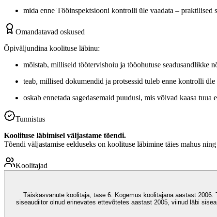
mida enne Tööinspektsiooni kontrolli üle vaadata – praktilised 
Omandatavad oskused
Õpiväljundina koolituse läbinu:
mõistab, milliseid töötervishoiu ja tööohutuse seadusandlikke n
teab, millised dokumendid ja protsessid tuleb enne kontrolli üle
oskab ennetada sagedasemaid puudusi, mis võivad kaasa tuua et
Tunnistus
Koolituse läbimisel väljastame tõendi.
Tõendi väljastamise eelduseks on koolituse läbimine täies mahus nin
Koolitajad
Täiskasvanute koolitaja, tase 6. Kogemus koolitajana aastast 2006. T
siseaudiitor olnud erinevates ettevõtetes aastast 2005, viinud läbi sise