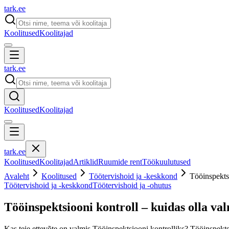
tark
.
ee
Koolitused
Koolitajad
tark
.
ee
Koolitused
Koolitajad
tark
.
ee
Koolitused
Koolitajad
Artiklid
Ruumide rent
Töökuulutused
Avaleht
Koolitused
Töötervishoid ja -keskkond
Tööinspektsi
Töötervishoid ja -keskkond
Töötervishoid ja -ohutus
Tööinspektsiooni kontroll – kuidas olla va
Kas teie ettevõte on valmis Tööinspektsiooni kontrolliks? Tööinspektsio