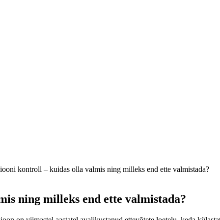
ooni kontroll – kuidas olla valmis ning milleks end ette valmistada?
lmis ning milleks end ette valmistada?
on on viimastel aastatel avalikustanud ettevõtete loetelu, keda külastat