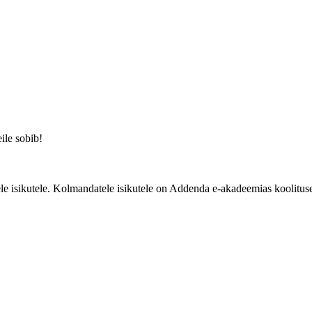
eile sobib!
e isikutele. Kolmandatele isikutele on Addenda e-akadeemias koolituse