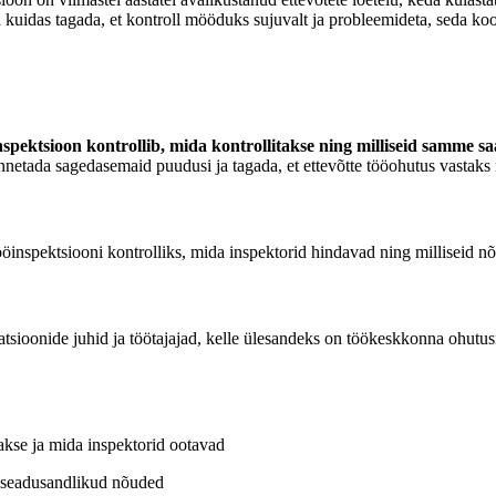
ja kuidas tagada, et kontroll mööduks sujuvalt ja probleemideta, seda koo
spektsioon kontrollib, mida kontrollitakse ning milliseid samme saa
nnetada sagedasemaid puudusi ja tagada, et ettevõtte tööohutus vastaks 
öinspektsiooni kontrolliks, mida inspektorid hindavad ning milliseid nõu
isatsioonide juhid ja töötajajad, kelle ülesandeks on töökeskkonna ohutus
takse ja mida inspektorid ootavad
a seadusandlikud nõuded