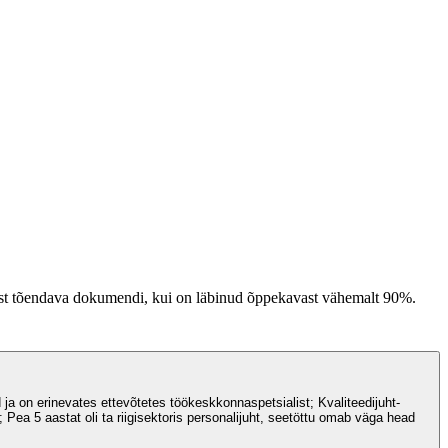
imist tõendava dokumendi, kui on läbinud õppekavast vähemalt 90%.
ja on erinevates ettevõtetes töökeskkonnaspetsialist; Kvaliteedijuht-
 Pea 5 aastat oli ta riigisektoris personalijuht, seetöttu omab väga head