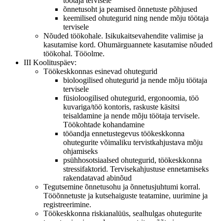
töötaja tervisele
õnnetusoht ja peamised õnnetuste põhjused
keemilised ohutegurid ning nende mõju töötaja
tervisele
Nõuded töökohale. Isikukaitsevahendite valimise ja
kasutamise kord. Ohumärguannete kasutamise nõuded
töökohal. Tööolme.
III Koolituspäev:
Töökeskkonnas esinevad ohutegurid
bioloogilised ohutegurid ja nende mõju töötaja
tervisele
füsioloogilised ohutegurid, ergonoomia, töö
kuvariga/töö kontoris, raskuste käsitsi
teisaldamine ja nende mõju töötaja tervisele.
Töökohtade kohandamine
tööandja ennetustegevus töökeskkonna
ohutegurite võimaliku tervistkahjustava mõju
ohjamiseks
psühhosotsiaalsed ohutegurid, töökeskkonna
stressifaktorid. Tervisekahjustuse ennetamiseks
rakendatavad abinõud
Tegutsemine õnnetusohu ja õnnetusjuhtumi korral.
Tööõnnetuste ja kutsehaiguste teatamine, uurimine ja
registreerimine.
Töökeskkonna riskianalüüs, sealhulgas ohutegurite