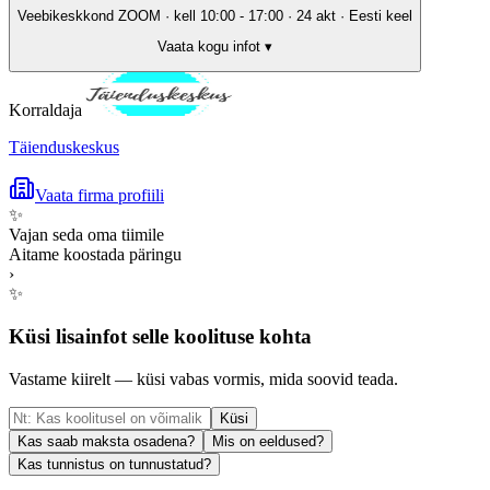
Veebikeskkond ZOOM · kell 10:00 - 17:00 · 24 akt · Eesti keel
Vaata kogu infot ▾
Korraldaja
Täienduskeskus
Vaata firma profiili
✨
Vajan seda oma tiimile
Aitame koostada päringu
›
✨
Küsi lisainfot selle koolituse kohta
Vastame kiirelt — küsi vabas vormis, mida soovid teada.
Küsi
Kas saab maksta osadena?
Mis on eeldused?
Kas tunnistus on tunnustatud?