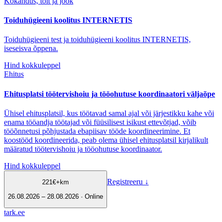
Kokandus, toit ja jook
Toiduhügieeni koolitus INTERNETIS
Toiduhügieeni test ja toiduhügieeni koolitus INTERNETIS,
iseseisva õppena.
Hind kokkuleppel
Ehitus
Ehitusplatsi töötervishoiu ja tööohutuse koordinaatori väljaõpe
Ühisel ehitusplatsil, kus töötavad samal ajal või järjestikku kahe või
enama tööandja töötajad või füüsilisest isikust ettevõtjad, võib
tööõnnetusi põhjustada ebapiisav tööde koordineerimine. Et
koostööd koordineerida, peab olema ühisel ehitusplatsil kirjalikult
määratud töötervishoiu ja tööohutuse koordinaator.
Hind kokkuleppel
Registreeru
↓
221
€
+km
26.08.2026 – 28.08.2026 · Online
tark
.
ee