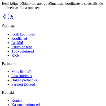
Eesti kõige põhjalikum arenguvõimaluste, koolituste ja spetsialistide
andmebaas. Leia oma tee.
Õppijale
Kõik koolitused
Koolitajad
Artiklid
Ruumide rent
Töökuulutused
KKK
Partnerile
Miks liituda?
Lisa sündmus
Hakka partneriks
Partneri töölaud
Kontakt
Kontakt
Kasutustingimused