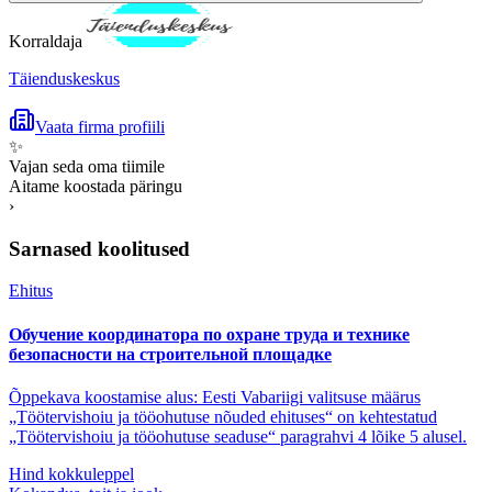
Korraldaja
Täienduskeskus
Vaata firma profiili
✨
Vajan seda oma tiimile
Aitame koostada päringu
›
Sarnased koolitused
Ehitus
Обучение координатора по охране труда и технике
безопасности на строительной площадке
Õppekava koostamise alus: Eesti Vabariigi valitsuse määrus
„Töötervishoiu ja tööohutuse nõuded ehituses“ on kehtestatud
„Töötervishoiu ja tööohutuse seaduse“ paragrahvi 4 lõike 5 alusel.
Hind kokkuleppel