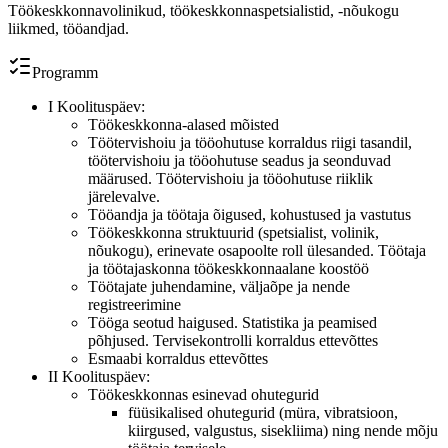
Töökeskkonnavolinikud, töökeskkonnaspetsialistid, -nõukogu
liikmed, tööandjad.
Programm
I Koolituspäev:
Töökeskkonna-alased mõisted
Töötervishoiu ja tööohutuse korraldus riigi tasandil,
töötervishoiu ja tööohutuse seadus ja seonduvad
määrused. Töötervishoiu ja tööohutuse riiklik
järelevalve.
Tööandja ja töötaja õigused, kohustused ja vastutus
Töökeskkonna struktuurid (spetsialist, volinik,
nõukogu), erinevate osapoolte roll ülesanded. Töötaja
ja töötajaskonna töökeskkonnaalane koostöö
Töötajate juhendamine, väljaõpe ja nende
registreerimine
Tööga seotud haigused. Statistika ja peamised
põhjused. Tervisekontrolli korraldus ettevõttes
Esmaabi korraldus ettevõttes
II Koolituspäev:
Töökeskkonnas esinevad ohutegurid
füüsikalised ohutegurid (müra, vibratsioon,
kiirgused, valgustus, sisekliima) ning nende mõju