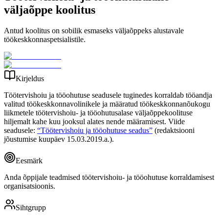
väljaõppe koolitus
Antud koolitus on sobilik esmaseks väljaõppeks alustavale
töökeskkonnaspetsialistile.
Kirjeldus
Töötervishoiu ja tööohutuse seadusele tuginedes korraldab tööandja
valitud töökeskkonnavolinikele ja määratud töökeskkonnanõukogu
liikmetele töötervishoiu- ja tööohutusalase väljaõppekoolituse
hiljemalt kahe kuu jooksul alates nende määramisest. Viide
seadusele:
“Töötervishoiu ja tööohutuse seadus”
(redaktsiooni
jõustumise kuupäev 15.03.2019.a.).
Eesmärk
Anda õppijale teadmised töötervishoiu- ja tööohutuse korraldamisest
organisatsioonis.
Sihtgrupp