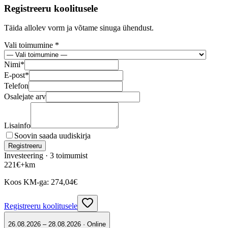
Registreeru koolitusele
Täida allolev vorm ja võtame sinuga ühendust.
Vali toimumine *
Nimi
*
E-post
*
Telefon
Osalejate arv
Lisainfo
Soovin saada uudiskirja
Registreeru
Investeering ·
3
toimumist
221
€
+km
Koos KM-ga:
274,04
€
Registreeru koolitusele
26.08.2026 – 28.08.2026 · Online