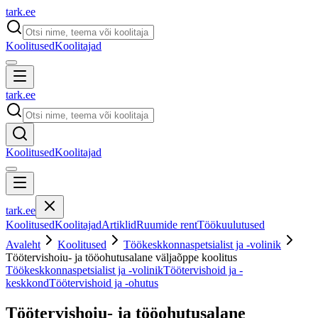
tark
.
ee
Koolitused
Koolitajad
tark
.
ee
Koolitused
Koolitajad
tark
.
ee
Koolitused
Koolitajad
Artiklid
Ruumide rent
Töökuulutused
Avaleht
Koolitused
Töökeskkonnaspetsialist ja -volinik
Töötervishoiu- ja tööohutusalane väljaõppe koolitus
Töökeskkonnaspetsialist ja -volinik
Töötervishoid ja -
keskkond
Töötervishoid ja -ohutus
Töötervishoiu- ja tööohutusalane