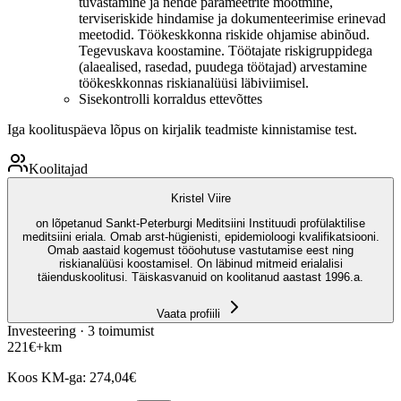
tuvastamine ja nende parameetrite mõõtmine,
terviseriskide hindamise ja dokumenteerimise erinevad
meetodid. Töökeskkonna riskide ohjamise abinõud.
Tegevuskava koostamine. Töötajate riskigruppidega
(alaealised, rasedad, puudega töötajad) arvestamine
töökeskkonnas riskianalüüsi läbiviimisel.
Sisekontrolli korraldus ettevõttes
Iga koolituspäeva lõpus on kirjalik teadmiste kinnistamise test.
Koolitajad
Kristel Viire
on lõpetanud Sankt-Peterburgi Meditsiini Instituudi profülaktilise
meditsiini eriala. Omab arst-hügienisti, epidemioloogi kvalifikatsiooni.
Omab aastaid kogemust tööohutuse vastutamise eest ning
riskianalüüsi koostamisel. On läbinud mitmeid erialalisi
täienduskoolitusi. Täiskasvanuid on koolitanud aastast 1996.a.
Vaata profiili
Investeering ·
3
toimumist
221
€
+km
Koos KM-ga:
274,04
€