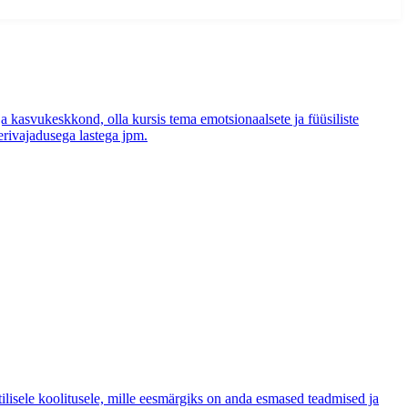
ja kasvukeskkond, olla kursis tema emotsionaalsete ja füüsiliste
erivajadusega lastega jpm.
tilisele koolitusele, mille eesmärgiks on anda esmased teadmised ja