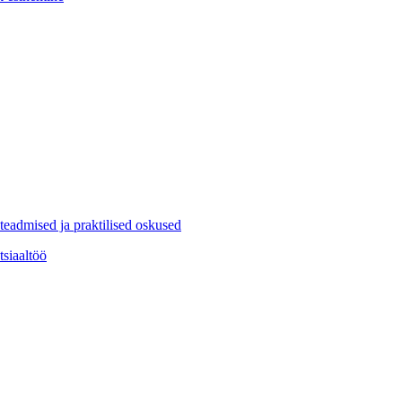
eadmised ja praktilised oskused
tsiaaltöö