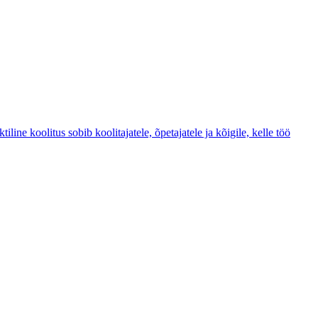
ne koolitus sobib koolitajatele, õpetajatele ja kõigile, kelle töö