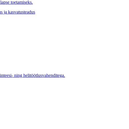
lapse toetamiseks.
s ja kasvatusteadus
ünteesi- ning helitöötlusvahenditega.