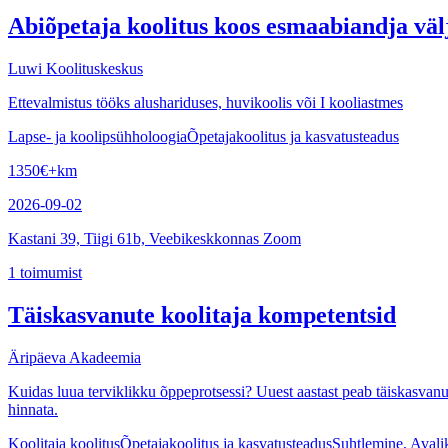
Abiõpetaja koolitus koos esmaabiandja vä
Luwi Koolituskeskus
Ettevalmistus tööks alushariduses, huvikoolis või I kooliastmes
Lapse- ja koolipsühholoogia
Õpetajakoolitus ja kasvatusteadus
1350
€
+km
2026-09-02
Kastani 39, Tiigi 61b, Veebikeskkonnas Zoom
1
toimumist
Täiskasvanute koolitaja kompetentsid
Äripäeva Akadeemia
Kuidas luua terviklikku õppeprotsessi? Uuest aastast peab täiskasvan
hinnata.
Koolitaja koolitus
Õpetajakoolitus ja kasvatusteadus
Suhtlemine, Avali