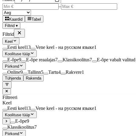
–
Kaardid
Tabel
Filtrid ▾
Filtrid
Keel
Eesti keel
13
Vene keel - на русском языке
1
Koolituse tüüp
E-õpe
9
E-õpe reaalajas
7
Klassikoolitus
7
E-õpe vabalt valitud 
Piirkond
Online
9
Tallinn
5
Tartu
4
Rakvere
1
Tühjenda
Rakenda
Filtreeri
Keel
Eesti keel
13
Vene keel - на русском языке
1
Koolituse tüüp
E-õpe
9
Klassikoolitus
7
Piirkond