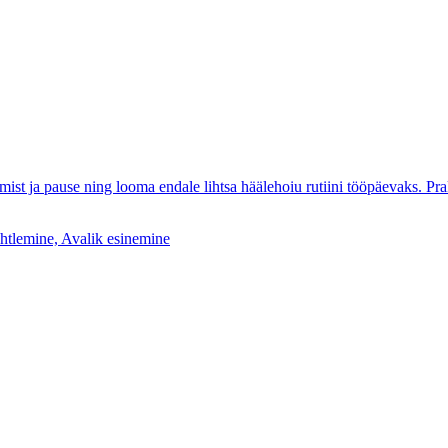
 ja pause ning looma endale lihtsa häälehoiu rutiini tööpäevaks. Praktili
htlemine, Avalik esinemine