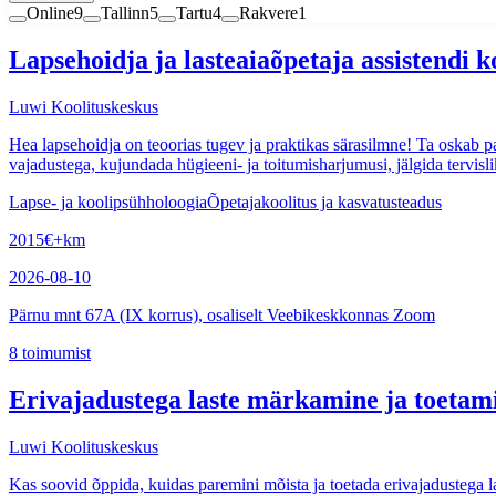
Online
9
Tallinn
5
Tartu
4
Rakvere
1
Lapsehoidja ja lasteaiaõpetaja assistendi 
Luwi Koolituskeskus
Hea lapsehoidja on teoorias tugev ja praktikas särasilmne! Ta oskab par
vajadustega, kujundada hügieeni- ja toitumisharjumusi, jälgida tervis
Lapse- ja koolipsühholoogia
Õpetajakoolitus ja kasvatusteadus
2015
€
+km
2026-08-10
Pärnu mnt 67A (IX korrus), osaliselt Veebikeskkonnas Zoom
8
toimumist
Erivajadustega laste märkamine ja toetami
Luwi Koolituskeskus
Kas soovid õppida, kuidas paremini mõista ja toetada erivajadustega l