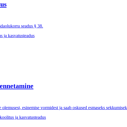
tus
daolukorra seadus § 38.
s ja kasvatusteadus
 ennetamine
e olemusest, esinemise vormidest ja saab oskused esmaseks sekkumisek
koolitus ja kasvatusteadus