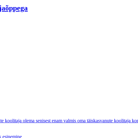
ljaõppega
ute koolitaja olema senisest enam valmis oma täiskasvanute koolitaja k
k esinemine