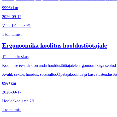
999
€
+km
2026-09-15
Vana-Lõuna 39/1
1
toimumist
Ergonoomika koolitus hooldustöötajale
Täienduskeskus
Koolituse eesmärk on anda hooldustöötajatele ergonoomikaga seotud t
Avalik sektor, haridus, sotsiaaltöö
Õpetajakoolitus ja kasvatusteadus
So
89
€
+km
2026-09-17
Hooldekodu tee 2/1
1
toimumist