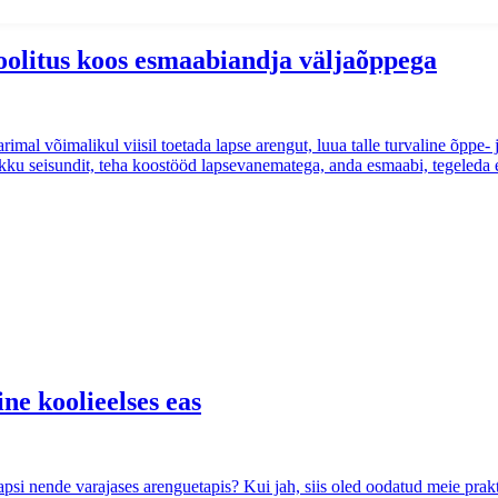
koolitus koos esmaabiandja väljaõppega
imal võimalikul viisil toetada lapse arengut, luua talle turvaline õppe- 
likku seisundit, teha koostööd lapsevanematega, anda esmaabi, tegeleda 
ne koolieelses eas
apsi nende varajases arenguetapis? Kui jah, siis oled oodatud meie prak