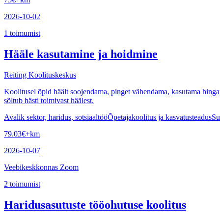
2026-10-02
1
toimumist
Hääle kasutamine ja hoidmine
Reiting Koolituskeskus
Koolitusel õpid häält soojendama, pinget vähendama, kasutama hingamist
sõltub hästi toimivast häälest.
Avalik sektor, haridus, sotsiaaltöö
Õpetajakoolitus ja kasvatusteadus
Su
79.03
€
+km
2026-10-07
Veebikeskkonnas Zoom
2
toimumist
Haridusasutuste tööohutuse koolitus