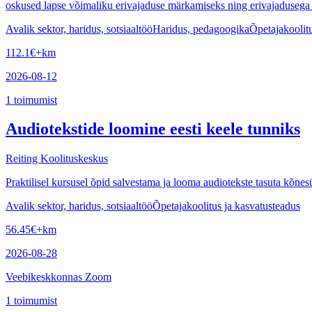
oskused lapse võimaliku erivajaduse märkamiseks ning erivajadusega 
Avalik sektor, haridus, sotsiaaltöö
Haridus, pedagoogika
Õpetajakoolitu
112.1
€
+km
2026-08-12
1
toimumist
Audiotekstide loomine eesti keele tunniks
Reiting Koolituskeskus
Praktilisel kursusel õpid salvestama ja looma audiotekste tasuta kõnes
Avalik sektor, haridus, sotsiaaltöö
Õpetajakoolitus ja kasvatusteadus
56.45
€
+km
2026-08-28
Veebikeskkonnas Zoom
1
toimumist