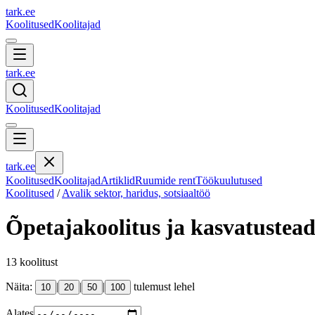
tark
.
ee
Koolitused
Koolitajad
tark
.
ee
Koolitused
Koolitajad
tark
.
ee
Koolitused
Koolitajad
Artiklid
Ruumide rent
Töökuulutused
Koolitused
/
Avalik sektor, haridus, sotsiaaltöö
Õpetajakoolitus ja kasvatustea
13
koolitust
Näita:
|
|
|
tulemust lehel
10
20
50
100
Alates