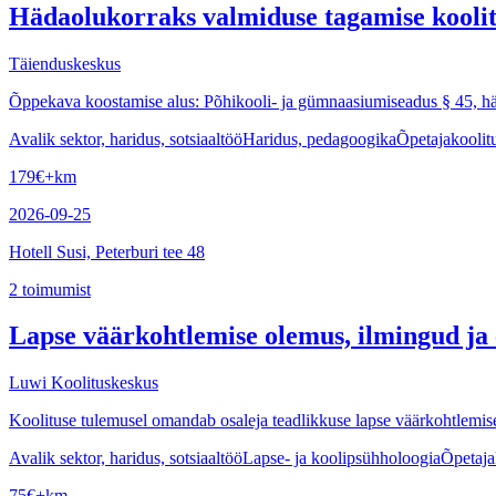
Hädaolukorraks valmiduse tagamise kooli
Täienduskeskus
Õppekava koostamise alus: Põhikooli- ja gümnaasiumiseadus § 45, hä
Avalik sektor, haridus, sotsiaaltöö
Haridus, pedagoogika
Õpetajakoolitu
179
€
+km
2026-09-25
Hotell Susi, Peterburi tee 48
2
toimumist
Lapse väärkohtlemise olemus, ilmingud ja
Luwi Koolituskeskus
Koolituse tulemusel omandab osaleja teadlikkuse lapse väärkohtlemis
Avalik sektor, haridus, sotsiaaltöö
Lapse- ja koolipsühholoogia
Õpetaja
75
€
+km