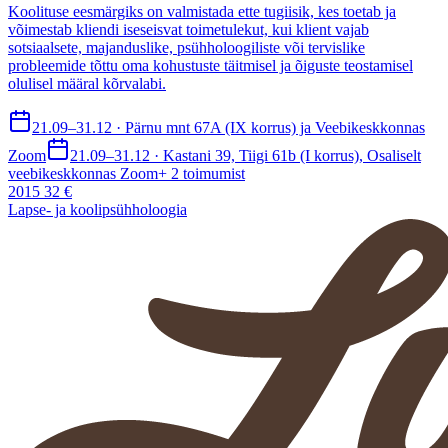
Koolituse eesmärgiks on valmistada ette tugiisik, kes toetab ja
võimestab kliendi iseseisvat toimetulekut, kui klient vajab
sotsiaalsete, majanduslike, psühholoogiliste või tervislike
probleemide tõttu oma kohustuste täitmisel ja õiguste teostamisel
olulisel määral kõrvalabi.
21.09–31.12 · Pärnu mnt 67A (IX korrus) ja Veebikeskkonnas
Zoom
21.09–31.12 · Kastani 39, Tiigi 61b (I korrus), Osaliselt
veebikeskkonnas Zoom
+
2
toimumist
2015 32 €
Lapse- ja koolipsühholoogia