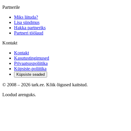
Partnerile
Miks liituda?
Lisa sündmus
Hakka partneriks
Partneri töölaud
Kontakt
Kontakt
Kasutustingimused
Privaatsuspoliitika
Küpsiste-poliitika
Küpsiste seaded
© 2008 –
2026
tark.ee. Kõik õigused kaitstud.
Loodud arenguks.