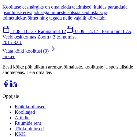
Koolituse eesmärgiks on omandada teadmised, kuidas parandada
psüühilise erivajadusega inimeste sotsiaalseid oskusi ja
toimetulekuvõimet ning tagada neile vajalik kõrvalabi.
11.08–11.12 · Räpina mnt 12
07.09–14.12 · Pärnu mnt 67A,
Veebikeskkonnas Zoom
+
3
toimumist
2015 32 €
Vaata kõiki koolitusi (
3
)
tark
.
ee
Eesti kõige põhjalikum arenguvõimaluste, koolituste ja spetsialistide
andmebaas. Leia oma tee.
Õppijale
Kõik koolitused
Koolitajad
Artiklid
Ruumide rent
Töökuulutused
KKK