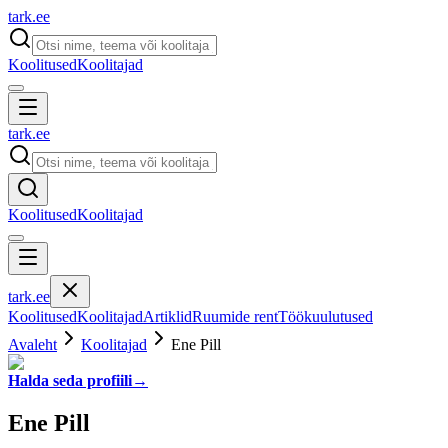
tark
.
ee
Koolitused
Koolitajad
tark
.
ee
Koolitused
Koolitajad
tark
.
ee
Koolitused
Koolitajad
Artiklid
Ruumide rent
Töökuulutused
Avaleht
Koolitajad
Ene Pill
Halda seda profiili
→
Ene Pill