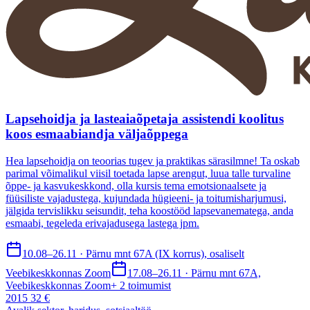
Lapsehoidja ja lasteaiaõpetaja assistendi koolitus
koos esmaabiandja väljaõppega
Hea lapsehoidja on teoorias tugev ja praktikas särasilmne! Ta oskab
parimal võimalikul viisil toetada lapse arengut, luua talle turvaline
õppe- ja kasvukeskkond, olla kursis tema emotsionaalsete ja
füüsiliste vajadustega, kujundada hügieeni- ja toitumisharjumusi,
jälgida tervislikku seisundit, teha koostööd lapsevanematega, anda
esmaabi, tegeleda erivajadusega lastega jpm.
10.08–26.11 · Pärnu mnt 67A (IX korrus), osaliselt
Veebikeskkonnas Zoom
17.08–26.11 · Pärnu mnt 67A,
Veebikeskkonnas Zoom
+
2
toimumist
2015 32 €