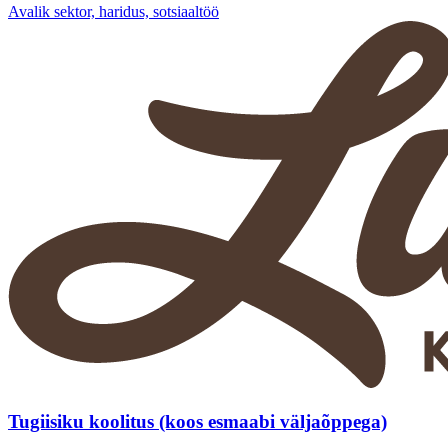
Avalik sektor, haridus, sotsiaaltöö
Tugiisiku koolitus (koos esmaabi väljaõppega)