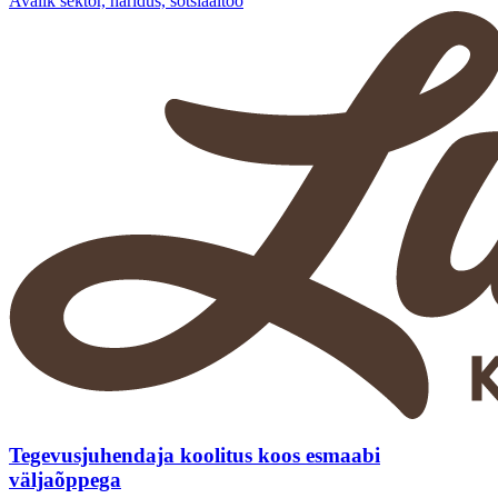
Avalik sektor, haridus, sotsiaaltöö
Tegevusjuhendaja koolitus koos esmaabi
väljaõppega