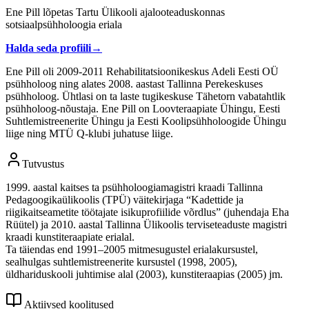
Ene Pill lõpetas Tartu Ülikooli ajalooteaduskonnas
sotsiaalpsühholoogia eriala
Halda seda profiili
→
Ene Pill oli 2009-2011 Rehabilitatsioonikeskus Adeli Eesti OÜ
psühholoog ning alates 2008. aastast Tallinna Perekeskuses
psühholoog. Ühtlasi on ta laste tugikeskuse Tähetorn vabatahtlik
psühholoog-nõustaja. Ene Pill on Loovteraapiate Ühingu, Eesti
Suhtlemistreenerite Ühingu ja Eesti Koolipsühholoogide Ühingu
liige ning MTÜ Q-klubi juhatuse liige.
Tutvustus
1999. aastal kaitses ta psühholoogiamagistri kraadi Tallinna
Pedagoogikaülikoolis (TPÜ) väitekirjaga “Kadettide ja
riigikaitseametite töötajate isikuprofiilide võrdlus” (juhendaja Eha
Rüütel) ja 2010. aastal Tallinna Ülikoolis terviseteaduste magistri
kraadi kunstiteraapiate erialal.
Ta täiendas end 1991–2005 mitmesugustel erialakursustel,
sealhulgas suhtlemistreenerite kursustel (1998, 2005),
üldhariduskooli juhtimise alal (2003), kunstiteraapias (2005) jm.
Aktiivsed koolitused