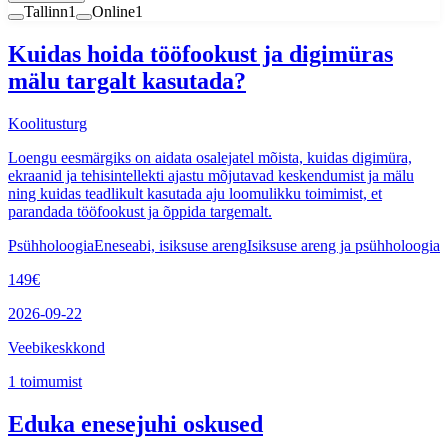
Tallinn
1
Online
1
Kuidas hoida tööfookust ja digimüras
mälu targalt kasutada?
Koolitusturg
Loengu eesmärgiks on aidata osalejatel mõista, kuidas digimüra,
ekraanid ja tehisintellekti ajastu mõjutavad keskendumist ja mälu
ning kuidas teadlikult kasutada aju loomulikku toimimist, et
parandada tööfookust ja õppida targemalt.
Psühholoogia
Eneseabi, isiksuse areng
Isiksuse areng ja psühholoogia
149
€
2026-09-22
Veebikeskkond
1
toimumist
Eduka enesejuhi oskused