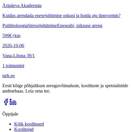
Äripäeva Akadeemia
Kuidas arendada enesejuhtimise oskusi ja hoida aju tippvormis?
Psühholoogia
Stressijuhtimine
Eneseabi, isiksuse areng
599
€
+km
2026-10-06
Vana-Lõuna 39/1
1
toimumist
tark
.
ee
Eesti kõige põhjalikum arenguvõimaluste, koolituste ja spetsialistide
andmebaas. Leia oma tee.
Õppijale
Kõik koolitused
Koolitajad