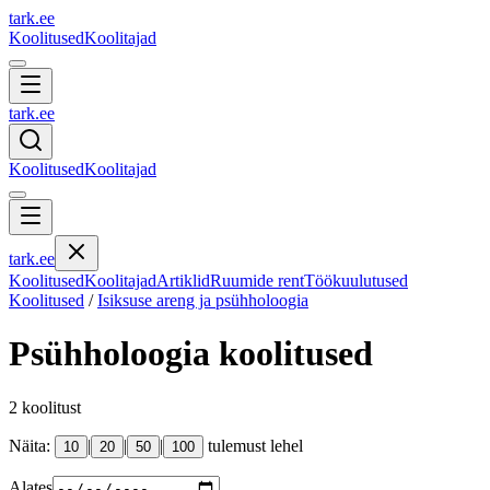
tark
.
ee
Koolitused
Koolitajad
tark
.
ee
Koolitused
Koolitajad
tark
.
ee
Koolitused
Koolitajad
Artiklid
Ruumide rent
Töökuulutused
Koolitused
/
Isiksuse areng ja psühholoogia
Psühholoogia
koolitused
2
koolitust
Näita:
|
|
|
tulemust lehel
10
20
50
100
Alates