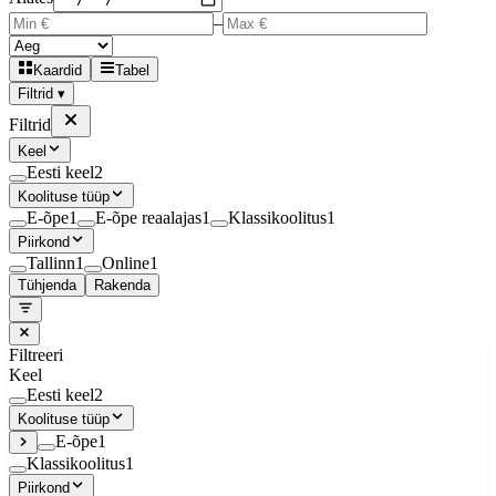
–
Kaardid
Tabel
Filtrid ▾
Filtrid
Keel
Eesti keel
2
Koolituse tüüp
E-õpe
1
E-õpe reaalajas
1
Klassikoolitus
1
Piirkond
Tallinn
1
Online
1
Tühjenda
Rakenda
Filtreeri
Keel
Eesti keel
2
Koolituse tüüp
E-õpe
1
Klassikoolitus
1
Piirkond