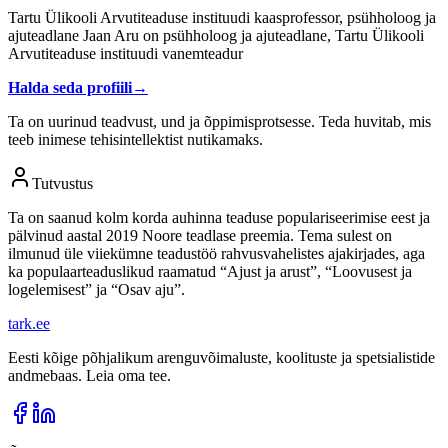
Tartu Ülikooli Arvutiteaduse instituudi kaasprofessor, psühholoog ja
ajuteadlane Jaan Aru on psühholoog ja ajuteadlane, Tartu Ülikooli
Arvutiteaduse instituudi vanemteadur
Halda seda profiili
→
Ta on uurinud teadvust, und ja õppimisprotsesse. Teda huvitab, mis
teeb inimese tehisintellektist nutikamaks.
Tutvustus
Ta on saanud kolm korda auhinna teaduse populariseerimise eest ja
pälvinud aastal 2019 Noore teadlase preemia. Tema sulest on
ilmunud üle viiekümne teadustöö rahvusvahelistes ajakirjades, aga
ka populaarteaduslikud raamatud “Ajust ja arust”, “Loovusest ja
logelemisest” ja “Osav aju”.
tark
.
ee
Eesti kõige põhjalikum arenguvõimaluste, koolituste ja spetsialistide
andmebaas. Leia oma tee.