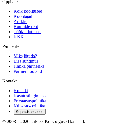
Õppijale
Kõik koolitused
Koolitajad
Artiklid
Ruumide rent
Töökuulutused
KKK
Partnerile
Miks liituda?
Lisa sündmus
Hakka partneriks
Partneri töölaud
Kontakt
Kontakt
Kasutustingimused
Privaatsuspoliitika
Küpsiste-poliitika
Küpsiste seaded
© 2008 –
2026
tark.ee. Kõik õigused kaitstud.