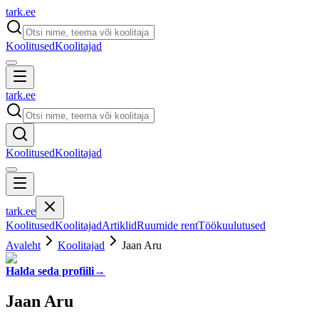
tark
.
ee
Koolitused
Koolitajad
tark
.
ee
Koolitused
Koolitajad
tark
.
ee
Koolitused
Koolitajad
Artiklid
Ruumide rent
Töökuulutused
Avaleht
Koolitajad
Jaan Aru
Halda seda profiili
→
Jaan Aru