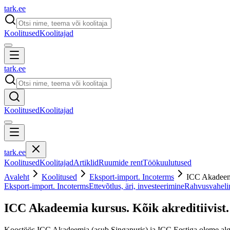
tark
.
ee
Koolitused
Koolitajad
tark
.
ee
Koolitused
Koolitajad
tark
.
ee
Koolitused
Koolitajad
Artiklid
Ruumide rent
Töökuulutused
Avaleht
Koolitused
Eksport-import. Incoterms
ICC Akadeemia
Eksport-import. Incoterms
Ettevõtlus, äri, investeerimine
Rahvusvahelin
ICC Akadeemia kursus. Kõik akreditiivist.
Koostöös ICC Akadeemia (asub Singapuris) ja ICC Eestiga oleme algat