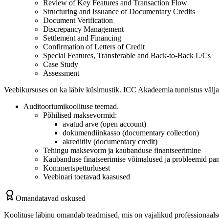
Review of Key Features and Transaction Flow
Structuring and Issuance of Documentary Credits
Document Verification
Discrepancy Management
Settlement and Financing
Confirmation of Letters of Credit
Special Features, Transferable and Back-to-Back L/Cs
Case Study
Assessment
Veebikursuses on ka läbiv küsimustik. ICC Akadeemia tunnistus välja
Auditooriumikoolituse teemad.
Põhilised maksevormid:
avatud arve (open account)
dokumendiinkasso (documentary collection)
akreditiiv (documentary credit)
Tehingu maksevorm ja kaubanduse finantseerimine
Kaubanduse finatseerimise võimalused ja probleemid pan
Kommertspetturlusest
Veebinari toetavad kaasused
Omandatavad oskused
Koolituse läbinu omandab teadmised, mis on vajalikud professionaal