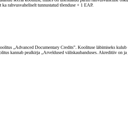
est ka rahvusvaheliselt tunnustatud tõenduse + 1 EAP.
koolitus „Advanced Documentary Credits‟. Koolituse läbimiseks kulub 6 
litus kannab pealkirja „Arveldused väliskaubanduses. Akreditiiv on ja 