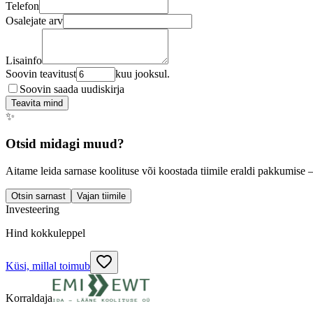
Telefon
Osalejate arv
Lisainfo
Soovin teavitust
kuu jooksul.
Soovin saada uudiskirja
Teavita mind
✨
Otsid midagi muud?
Aitame leida sarnase koolituse või koostada tiimile eraldi pakkumise 
Otsin sarnast
Vajan tiimile
Investeering
Hind kokkuleppel
Küsi, millal toimub
Korraldaja