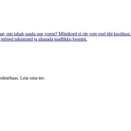
, mis tahab saada uue vormi? Mõnikord ei ole vaja veel üht koolitust. O
ned takistused ja alustada teadlikku loomist.
 andmebaas. Leia oma tee.