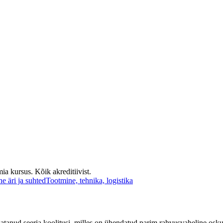
 kursus. Kõik akreditiivist.
e äri ja suhted
Tootmine, tehnika, logistika
anud seeria koolitusi, milles on ühendatud parim rahvusvaheline osku