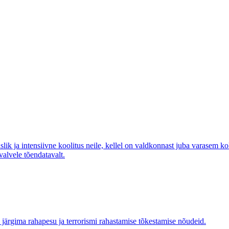
ik ja intensiivne koolitus neile, kellel on valdkonnast juba varasem 
alvele tõendatavalt.
 järgima rahapesu ja terrorismi rahastamise tõkestamise nõudeid.