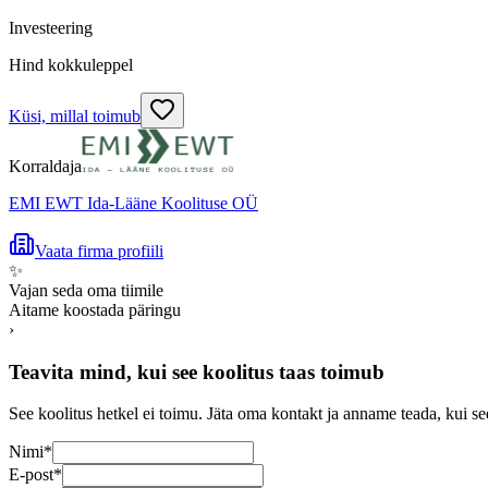
Investeering
Hind kokkuleppel
Küsi, millal toimub
Korraldaja
EMI EWT Ida-Lääne Koolituse OÜ
Vaata firma profiili
✨
Vajan seda oma tiimile
Aitame koostada päringu
›
Teavita mind, kui see koolitus taas toimub
See koolitus hetkel ei toimu. Jäta oma kontakt ja anname teada, kui se
Nimi
*
E-post
*