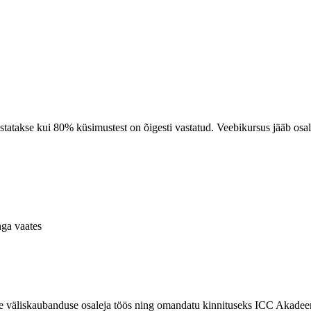
statakse kui 80% küsimustest on õigesti vastatud. Veebikursus jääb osa
ga vaates
se väliskaubanduse osaleja töös ning omandatu kinnituseks ICC Akade