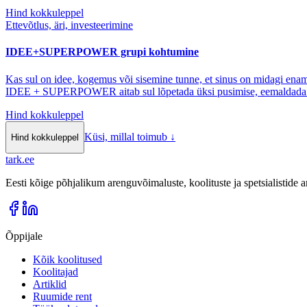
Hind kokkuleppel
Ettevõtlus, äri, investeerimine
IDEE+SUPERPOWER grupi kohtumine
Kas sul on idee, kogemus või sisemine tunne, et sinus on midagi enamat
IDEE + SUPERPOWER aitab sul lõpetada üksi pusimise, eemaldada mõ
Hind kokkuleppel
Küsi, millal toimub
↓
Hind kokkuleppel
tark
.
ee
Eesti kõige põhjalikum arenguvõimaluste, koolituste ja spetsialistide
Õppijale
Kõik koolitused
Koolitajad
Artiklid
Ruumide rent