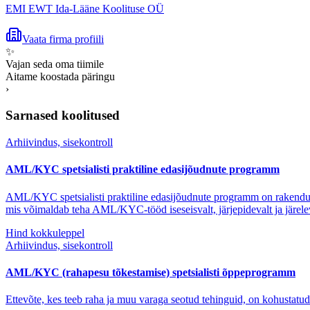
EMI EWT Ida-Lääne Koolituse OÜ
Vaata firma profiili
✨
Vajan seda oma tiimile
Aitame koostada päringu
›
Sarnased koolitused
Arhiivindus, sisekontroll
AML/KYC spetsialisti praktiline edasijõudnute programm
AML/KYC spetsialisti praktiline edasijõudnute programm on rakendusl
mis võimaldab teha AML/KYC-tööd iseseisvalt, järjepidevalt ja järelev
Hind kokkuleppel
Arhiivindus, sisekontroll
AML/KYC (rahapesu tõkestamise) spetsialisti õppeprogramm
Ettevõte, kes teeb raha ja muu varaga seotud tehinguid, on kohustatud