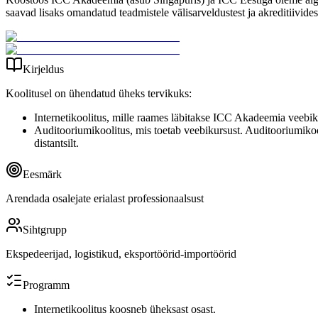
saavad lisaks omandatud teadmistele välisarveldustest ja akreditiivid
Kirjeldus
Koolitusel on ühendatud üheks tervikuks:
Internetikoolitus, mille raames läbitakse ICC Akadeemia veebi
Auditooriumikoolitus, mis toetab veebikursust. Auditooriumikoo
distantsilt.
Eesmärk
Arendada osalejate erialast professionaalsust
Sihtgrupp
Ekspedeerijad, logistikud, eksportöörid-importöörid
Programm
Internetikoolitus koosneb üheksast osast.