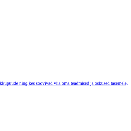
kokkupuude ning kes soovivad viia oma teadmised ja oskused tasemele,