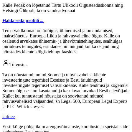
Kalle Pedak on lõpetanud Tartu Ülikooli Õigusteaduskonna ning
Helsingi Ülikooli, ta on vandeadvokaat
Halda seda profiili
→
Tema valdkonnad on äriõigus, ühinemised ja omandamised,
maksejõuetus, Euroopa Liidu ja rahvusvaheline õigus. Kalle on
osalenud arvukates ühinemis- ja ühevõtmistehingutes, sealhulgas
piiriüleses tehingutes, esindades nii müujaid kui ka ostjaid ning
nõustades kliente kõigis tehingufaasides.
Tutvustus
Ta on nõustanud tuntud Soome ja rahvusvahelisi kliente
investeeringute tegemisel Eestisse ja Eesti äriühinguid
investeeringute tegemisel välisriikidesse. Kalle teadmisi ja kogemusi
Soome õigusest on kasutanud ja kasutavad arvukad Eesti ettevõtjad.
Kallet kui tunnustatud nõustajat on soovitanud mitmed
rahvusvahelised väljaanded, sh Legal 500, European Legal Experts
ja PLC Which lawyer.
tark
.
ee
Eesti kõige põhjalikum arenguvõimaluste, koolituste ja spetsialistide
andmebaas. Leia oma tee.