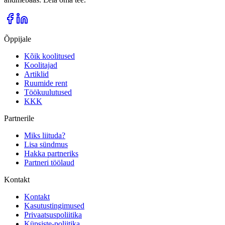
Õppijale
Kõik koolitused
Koolitajad
Artiklid
Ruumide rent
Töökuulutused
KKK
Partnerile
Miks liituda?
Lisa sündmus
Hakka partneriks
Partneri töölaud
Kontakt
Kontakt
Kasutustingimused
Privaatsuspoliitika
Küpsiste-poliitika