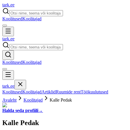
tark
.
ee
Koolitused
Koolitajad
tark
.
ee
Koolitused
Koolitajad
tark
.
ee
Koolitused
Koolitajad
Artiklid
Ruumide rent
Töökuulutused
Avaleht
Koolitajad
Kalle Pedak
Halda seda profiili
→
Kalle Pedak