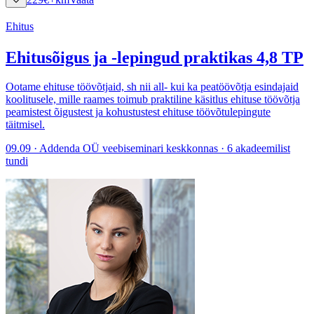
Ehitus
Ehitusõigus ja -lepingud praktikas 4,8 TP
Ootame ehituse töövõtjaid, sh nii all- kui ka peatöövõtja esindajaid
koolitusele, mille raames toimub praktiline käsitlus ehituse töövõtja
peamistest õigustest ja kohustustest ehituse töövõtulepingute
täitmisel.
09.09 · Addenda OÜ veebiseminari keskkonnas · 6 akadeemilist
tundi