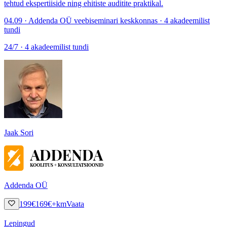
tehtud ekspertiiside ning ehitiste auditite praktikal.
04.09 · Addenda OÜ veebiseminari keskkonnas · 4 akadeemilist
tundi
24/7 · 4 akadeemilist tundi
Jaak Sori
Addenda OÜ
199
€
169
€
+km
Vaata
Lepingud