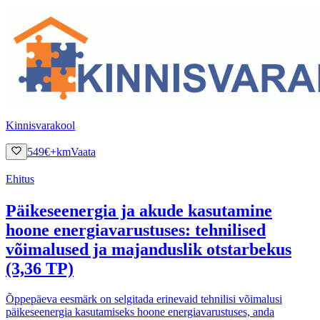
Kinnisvarakool
549
€
+km
Vaata
Ehitus
Päikeseenergia ja akude kasutamine
hoone energiavarustuses: tehnilised
võimalused ja majanduslik otstarbekus
(3,36 TP)
Õppepäeva eesmärk on selgitada erinevaid tehnilisi võimalusi
päikeseenergia kasutamiseks hoone energiavarustuses, anda