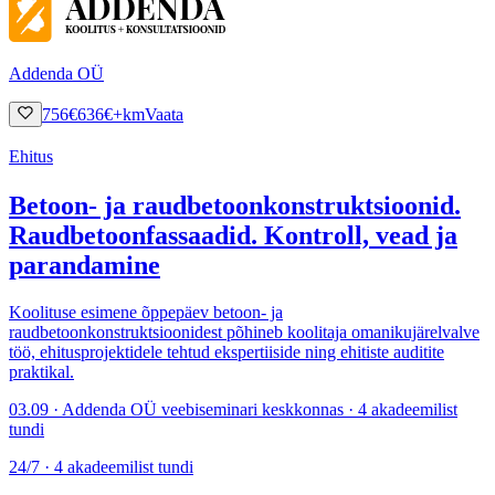
Addenda OÜ
756
€
636
€
+km
Vaata
Ehitus
Betoon- ja raudbetoonkonstruktsioonid.
Raudbetoonfassaadid. Kontroll, vead ja
parandamine
Koolituse esimene õppepäev betoon- ja
raudbetoonkonstruktsioonidest põhineb koolitaja omanikujärelvalve
töö, ehitusprojektidele tehtud ekspertiiside ning ehitiste auditite
praktikal.
03.09 · Addenda OÜ veebiseminari keskkonnas · 4 akadeemilist
tundi
24/7 · 4 akadeemilist tundi