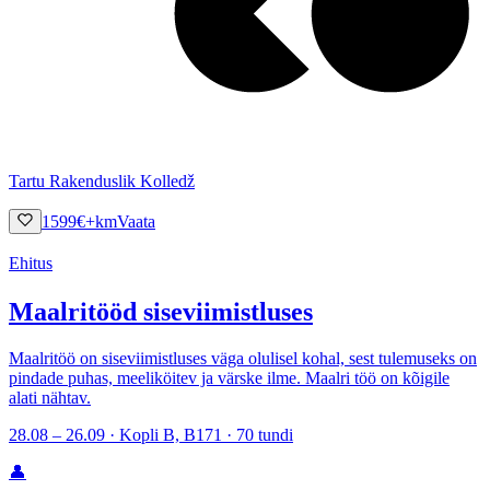
Tartu Rakenduslik Kolledž
1599
€
+km
Vaata
Ehitus
Maalritööd siseviimistluses
Maalritöö on siseviimistluses väga olulisel kohal, sest tulemuseks on
pindade puhas, meeliköitev ja värske ilme. Maalri töö on kõigile
alati nähtav.
28.08 – 26.09 · Kopli B, B171 · 70 tundi
👤