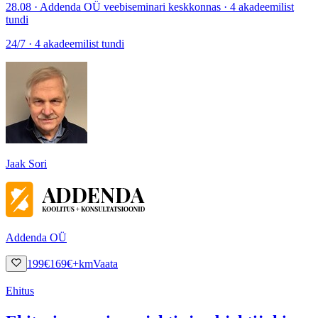
28.08 · Addenda OÜ veebiseminari keskkonnas · 4 akadeemilist
tundi
24/7 · 4 akadeemilist tundi
Jaak Sori
Addenda OÜ
199
€
169
€
+km
Vaata
Ehitus