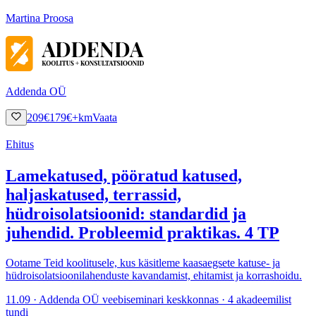
Martina Proosa
Addenda OÜ
209
€
179
€
+km
Vaata
Ehitus
Lamekatused, pööratud katused,
haljaskatused, terrassid,
hüdroisolatsioonid: standardid ja
juhendid. Probleemid praktikas. 4 TP
Ootame Teid koolitusele, kus käsitleme kaasaegsete katuse- ja
hüdroisolatsioonilahenduste kavandamist, ehitamist ja korrashoidu.
11.09 · Addenda OÜ veebiseminari keskkonnas · 4 akadeemilist
tundi