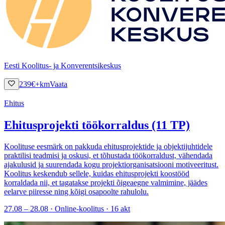
Eesti Koolitus- ja Konverentsikeskus
239
€
+km
Vaata
Ehitus
Ehitusprojekti töökorraldus (11 TP)
Koolituse eesmärk on pakkuda ehitusprojektide ja objektijuhtidele
praktilisi teadmisi ja oskusi, et tõhustada töökorraldust, vähendada
ajakulusid ja suurendada kogu projektiorganisatsiooni motiveeritust.
Koolitus keskendub sellele, kuidas ehitusprojekti koostööd
korraldada nii, et tagatakse projekti õigeaegne valmimine, jäädes
eelarve piiresse ning kõigi osapoolte rahulolu.
27.08 – 28.08 · Online-koolitus · 16 akt