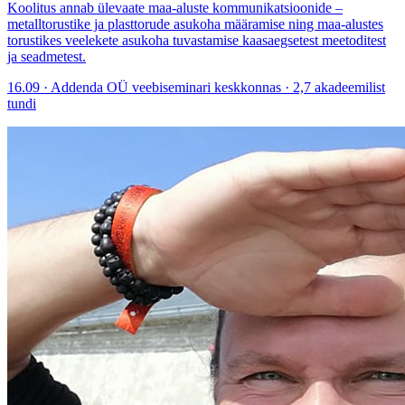
Koolitus annab ülevaate maa-aluste kommunikatsioonide –
metalltorustike ja plasttorude asukoha määramise ning maa-alustes
torustikes veelekete asukoha tuvastamise kaasaegsetest meetoditest
ja seadmetest.
16.09 · Addenda OÜ veebiseminari keskkonnas · 2,7 akadeemilist
tundi