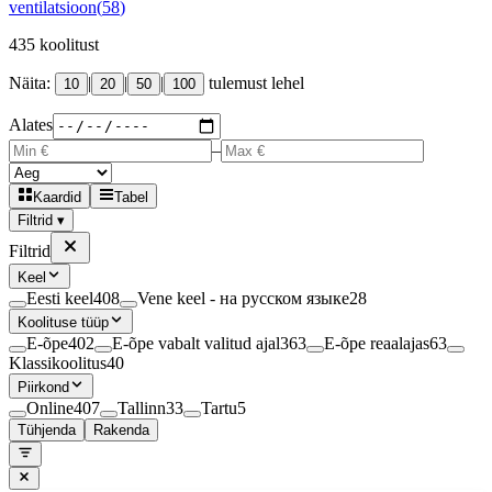
ventilatsioon
(
58
)
435
koolitust
Näita:
|
|
|
tulemust lehel
10
20
50
100
Alates
–
Kaardid
Tabel
Filtrid ▾
Filtrid
Keel
Eesti keel
408
Vene keel - на русском языке
28
Koolituse tüüp
E-õpe
402
E-õpe vabalt valitud ajal
363
E-õpe reaalajas
63
Klassikoolitus
40
Piirkond
Online
407
Tallinn
33
Tartu
5
Tühjenda
Rakenda