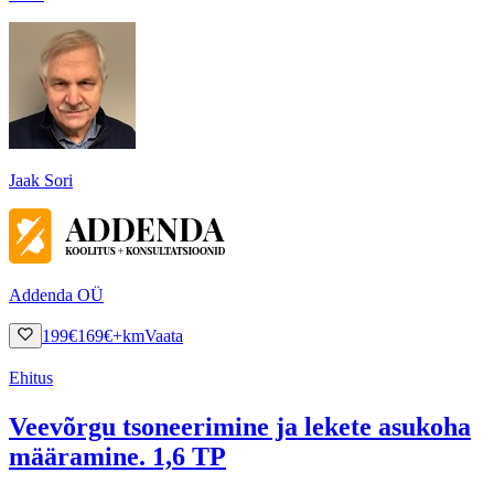
Jaak Sori
Addenda OÜ
199
€
169
€
+km
Vaata
Ehitus
Veevõrgu tsoneerimine ja lekete asukoha
määramine. 1,6 TP