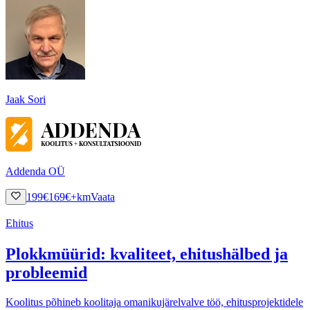
Jaak Sori
Addenda OÜ
199
€
169
€
+km
Vaata
Ehitus
Plokkmüürid: kvaliteet, ehitushälbed ja
probleemid
Koolitus põhineb koolitaja omanikujärelvalve töö, ehitusprojektidele