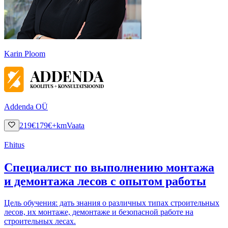
Karin Ploom
Addenda OÜ
219
€
179
€
+km
Vaata
Ehitus
Специалист по выполнению монтажа
и демонтажа лесов с опытом работы
Цель обучения: дать знания о различных типах строительных
лесов, их монтаже, демонтаже и безопасной работе на
строительных лесах.