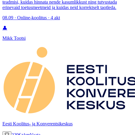
teadmisi, kuidas hinnata nende kasumlikkust ning tutvustada
erinevaid toetusmeetmeid ja kuidas neid korrektselt taotleda.
08.09 · Online-koolitus · 4 akt
👤
Mikk Tootsi
Eesti Koolitus- ja Konverentsikeskus
229
€
+km
Vaata