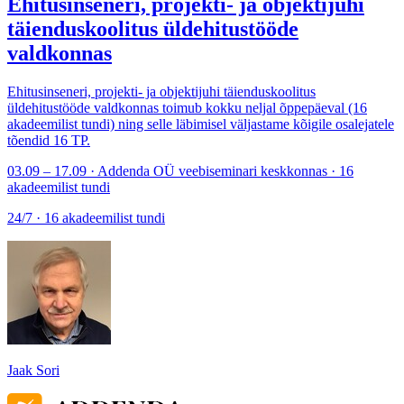
Ehitusinseneri, projekti- ja objektijuhi
täienduskoolitus üldehitustööde
valdkonnas
Ehitusinseneri, projekti- ja objektijuhi täienduskoolitus
üldehitustööde valdkonnas toimub kokku neljal õppepäeval (16
akadeemilist tundi) ning selle läbimisel väljastame kõigile osalejatele
tõendid 16 TP.
03.09 – 17.09 · Addenda OÜ veebiseminari keskkonnas · 16
akadeemilist tundi
24/7 · 16 akadeemilist tundi
Jaak Sori