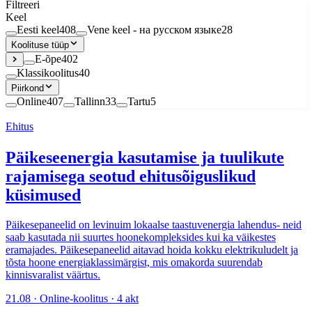
Filtreeri
Keel
Eesti keel
408
Vene keel - на русском языке
28
Koolituse tüüp
E-õpe
402
Klassikoolitus
40
Piirkond
Online
407
Tallinn
33
Tartu
5
Ehitus
Päikeseenergia kasutamise ja tuulikute
rajamisega seotud ehitusõiguslikud
küsimused
Päikesepaneelid on levinuim lokaalse taastuvenergia lahendus- neid
saab kasutada nii suurtes hoonekompleksides kui ka väikestes
eramajades. Päikesepaneelid aitavad hoida kokku elektrikuludelt ja
tõsta hoone energiaklassimärgist, mis omakorda suurendab
kinnisvaralist väärtus.
21.08 · Online-koolitus · 4 akt