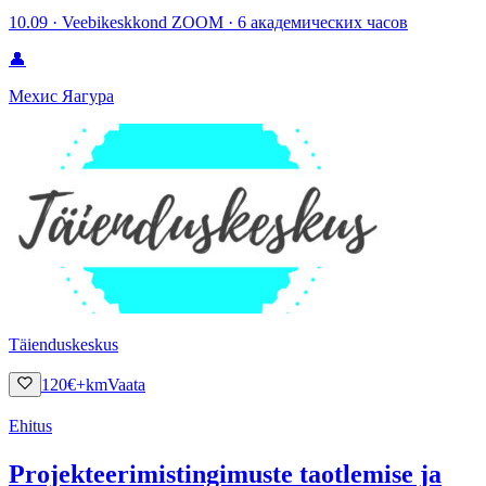
10.09 · Veebikeskkond ZOOM · 6 академических часов
👤
Мехис Яагура
Täienduskeskus
120
€
+km
Vaata
Ehitus
Projekteerimistingimuste taotlemise ja