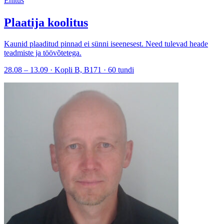
Ehitus
Plaatija koolitus
Kaunid plaaditud pinnad ei sünni iseenesest. Need tulevad heade
teadmiste ja töövõtetega.
28.08 – 13.09 · Kopli B, B171 · 60 tundi