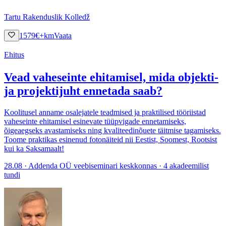
Tartu Rakenduslik Kolledž
1579
€
+km
Vaata
Ehitus
Vead vaheseinte ehitamisel, mida objekti-
ja projektijuht ennetada saab?
Koolitusel anname osalejatele teadmised ja praktilised tööriistad
vaheseinte ehitamisel esinevate tüüpvigade ennetamiseks,
õigeaegseks avastamiseks ning kvaliteedinõuete täitmise tagamiseks.
Toome praktikas esinenud fotonäiteid nii Eestist, Soomest, Rootsist
kui ka Saksamaalt!
28.08 · Addenda OÜ veebiseminari keskkonnas · 4 akadeemilist
tundi