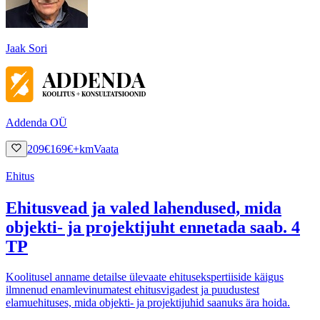
Jaak Sori
Addenda OÜ
209
€
169
€
+km
Vaata
Ehitus
Ehitusvead ja valed lahendused, mida
objekti- ja projektijuht ennetada saab. 4
TP
Koolitusel anname detailse ülevaate ehitusekspertiiside käigus
ilmnenud enamlevinumatest ehitusvigadest ja puudustest
elamuehituses, mida objekti- ja projektijuhid saanuks ära hoida.