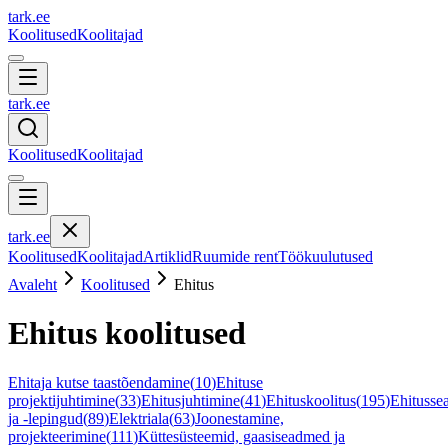
tark
.
ee
Koolitused
Koolitajad
tark
.
ee
Koolitused
Koolitajad
tark
.
ee
Koolitused
Koolitajad
Artiklid
Ruumide rent
Töökuulutused
Avaleht
Koolitused
Ehitus
Ehitus
koolitused
Ehitaja kutse taastõendamine
(
10
)
Ehituse
projektijuhtimine
(
33
)
Ehitusjuhtimine
(
41
)
Ehituskoolitus
(
195
)
Ehitusse
ja -lepingud
(
89
)
Elektriala
(
63
)
Joonestamine,
projekteerimine
(
111
)
Küttesüsteemid, gaasiseadmed ja