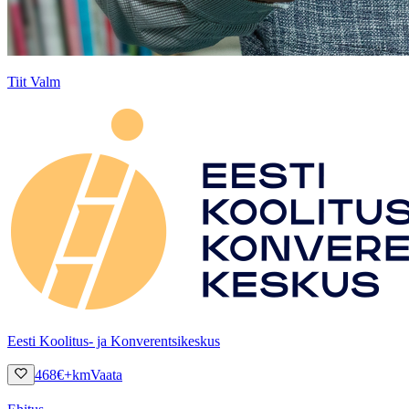
Tiit Valm
Eesti Koolitus- ja Konverentsikeskus
468
€
+km
Vaata