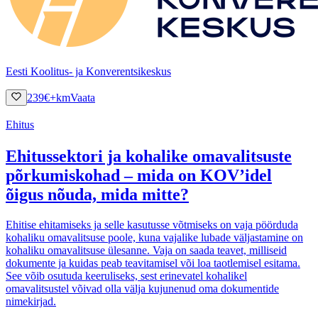
Eesti Koolitus- ja Konverentsikeskus
239
€
+km
Vaata
Ehitus
Ehitussektori ja kohalike omavalitsuste
põrkumiskohad – mida on KOV’idel
õigus nõuda, mida mitte?
Ehitise ehitamiseks ja selle kasutusse võtmiseks on vaja pöörduda
kohaliku omavalitsuse poole, kuna vajalike lubade väljastamine on
kohaliku omavalitsuse ülesanne. Vaja on saada teavet, milliseid
dokumente ja kuidas peab teavitamisel või loa taotlemisel esitama.
See võib osutuda keeruliseks, sest erinevatel kohalikel
omavalitsustel võivad olla välja kujunenud oma dokumentide
nimekirjad.