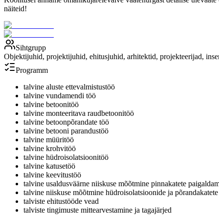
näiteid!
Sihtgrupp
Objektijuhid, projektijuhid, ehitusjuhid, arhitektid, projekteerijad, i
Programm
talvine aluste ettevalmistustöö
talvine vundamendi töö
talvine betoonitöö
talvine monteeritava raudbetoonitöö
talvine betoonpõrandate töö
talvine betooni parandustöö
talvine müüritöö
talvine krohvitöö
talvine hüdroisolatsioonitöö
talvine katusetöö
talvine keevitustöö
talvine usaldusväärne niiskuse mõõtmine pinnakatete paigalda
talvine niiskuse mõõtmine hüdroisolatsioonide ja põrandakatet
talviste ehitustööde vead
talviste tingimuste mittearvestamine ja tagajärjed