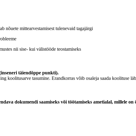
eab nõuete mittearvestamisest tulenevaid tagajärgi
probleeme
mustes nii sise- kui välistööde teostamiseks
(inseneri täiendõppe punkti).
 ning koolitusarve tasumine. Erandkorras võib osaleja saada koolituse 
tõendava dokumendi saamiseks või töötamiseks ametialal, millele on