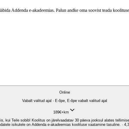
us läbida Addenda e-akadeemias. Palun andke oma soovist teada koolitusel
Online
Vabalt valitud ajal · E-õpe, E-õpe vabalt valitud ajal
189
€
+km
siis, kui Teile sobib! Koolitus on järelvaadatav 30 päeva jooksul alates tellim
datele isikutele on Addenda e-akadeemias koolituse vaatamine tasuline. · 4,3 