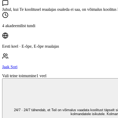
Juhul, kui Te koolitusel reaalajas osaleda ei saa, on võimalus koolit
4 akadeemilist tundi
Eesti keel
· E-õpe, E-õpe reaalajas
Jaak Sori
Vali teine toimumine
1
veel
24/7 · 24/7 tähendab, et Teil on võimalus vaadata koolitust täpselt 
kolmandatele isikutele. Kolman