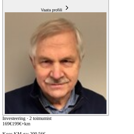
Vaata profiili
Investeering ·
2
toimumist
169
€
199
€
+km
Koos KM-ga:
209,56
€