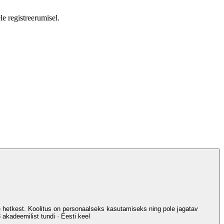
e registreerumisel.
ise hetkest. Koolitus on personaalseks kasutamiseks ning pole jagatav
akadeemilist tundi · Eesti keel