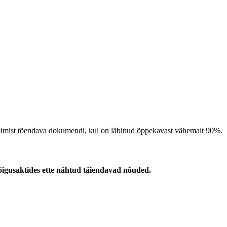
läbimist tõendava dokumendi, kui on läbinud õppekavast vähemalt 90%.
 õigusaktides ette nähtud täiendavad nõuded.