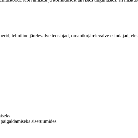
nsenerid, tehniline järelevalve teostajad, omanikujärelevalve esindajad, 
miseks
e paigaldamiseks siseruumides