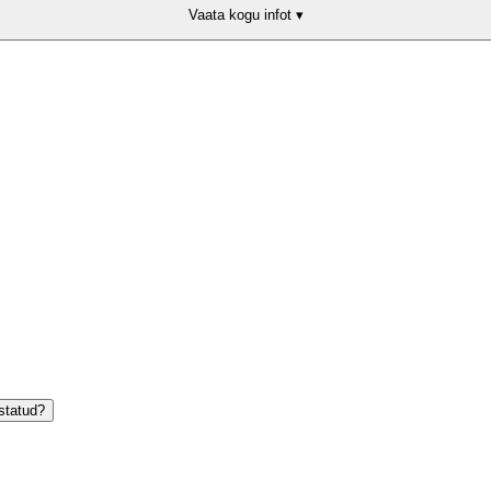
Vaata kogu infot ▾
statud?