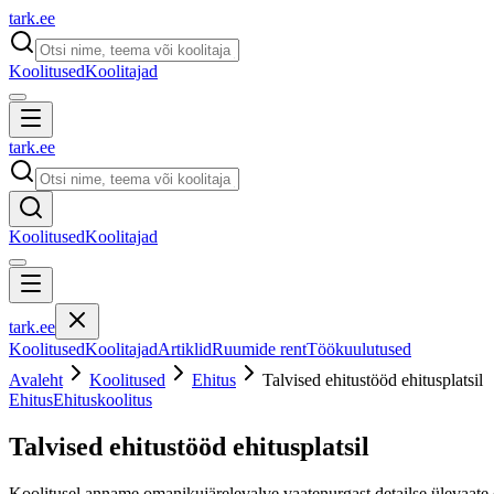
tark
.
ee
Koolitused
Koolitajad
tark
.
ee
Koolitused
Koolitajad
tark
.
ee
Koolitused
Koolitajad
Artiklid
Ruumide rent
Töökuulutused
Avaleht
Koolitused
Ehitus
Talvised ehitustööd ehitusplatsil
Ehitus
Ehituskoolitus
Talvised ehitustööd ehitusplatsil
Koolitusel anname omanikujärelevalve vaatenurgast detailse ülevaate eh