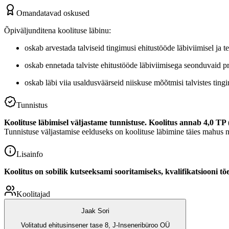
Omandatavad oskused
Õpiväljunditena koolituse läbinu:
oskab arvestada talviseid tingimusi ehitustööde läbiviimisel ja t
oskab ennetada talviste ehitustööde läbiviimisega seonduvaid 
oskab läbi viia usaldusväärseid niiskuse mõõtmisi talvistes tingi
Tunnistus
Koolituse läbimisel väljastame tunnistuse. Koolitus annab 4,0 TP 
Tunnistuse väljastamise eelduseks on koolituse läbimine täies mahus
Lisainfo
Koolitus on sobilik kutseeksami sooritamiseks, kvalifikatsiooni 
Koolitajad
Jaak Sori
Volitatud ehitusinsener tase 8, J-Inseneribüroo OÜ