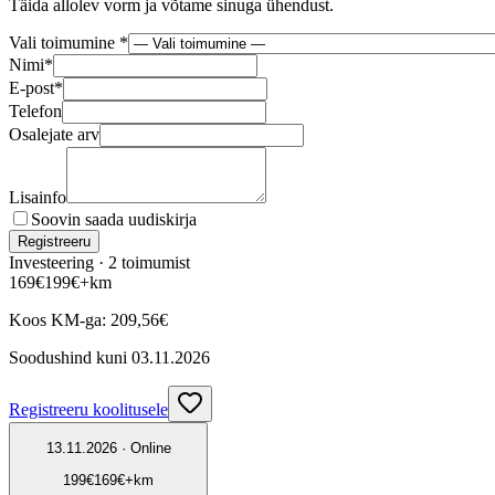
Täida allolev vorm ja võtame sinuga ühendust.
Vali toimumine *
Nimi
*
E-post
*
Telefon
Osalejate arv
Lisainfo
Soovin saada uudiskirja
Registreeru
Investeering ·
2
toimumist
169
€
199
€
+km
Koos KM-ga:
209,56
€
Soodushind kuni
03.11.2026
Registreeru koolitusele
13.11.2026 · Online
199
€
169
€
+km