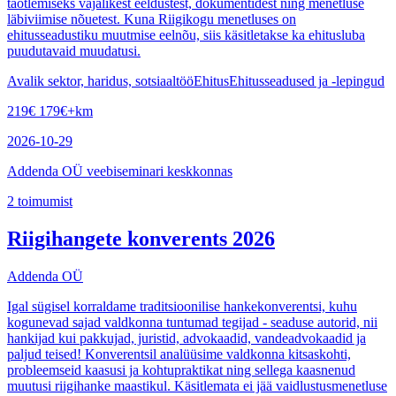
taotlemiseks vajalikest eeldustest, dokumentidest ning menetluse
läbiviimise nõuetest. Kuna Riigikogu menetluses on
ehitusseadustiku muutmise eelnõu, siis käsitletakse ka ehitusluba
puudutavaid muudatusi.
Avalik sektor, haridus, sotsiaaltöö
Ehitus
Ehitusseadused ja -lepingud
219
€
179
€
+km
2026-10-29
Addenda OÜ veebiseminari keskkonnas
2
toimumist
Riigihangete konverents 2026
Addenda OÜ
Igal sügisel korraldame traditsioonilise hankekonverentsi, kuhu
kogunevad sajad valdkonna tuntumad tegijad - seaduse autorid, nii
hankijad kui pakkujad, juristid, advokaadid, vandeadvokaadid ja
paljud teised! Konverentsil analüüsime valdkonna kitsaskohti,
probleemseid kaasusi ja kohtupraktikat ning sellega kaasnenud
muutusi riigihanke maastikul. Käsitlemata ei jää vaidlustusmenetluse