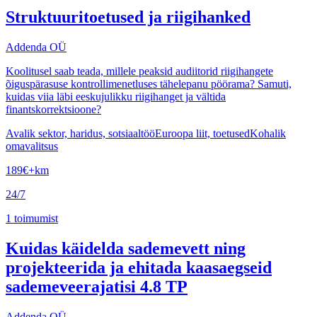
Struktuuritoetused ja riigihanked
Addenda OÜ
Koolitusel saab teada, millele peaksid audiitorid riigihangete
õiguspärasuse kontrollimenetluses tähelepanu pöörama? Samuti,
kuidas viia läbi eeskujulikku riigihanget ja vältida
finantskorrektsioone?
Avalik sektor, haridus, sotsiaaltöö
Euroopa liit, toetused
Kohalik
omavalitsus
189
€
+km
24/7
1
toimumist
Kuidas käidelda sademevett ning
projekteerida ja ehitada kaasaegseid
sademeveerajatisi 4.8 TP
Addenda OÜ