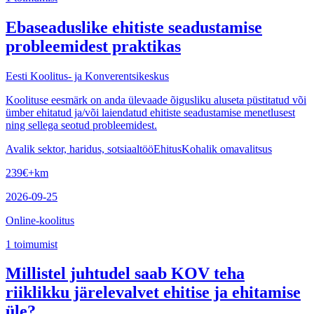
Ebaseaduslike ehitiste seadustamise
probleemidest praktikas
Eesti Koolitus- ja Konverentsikeskus
Koolituse eesmärk on anda ülevaade õigusliku aluseta püstitatud või
ümber ehitatud ja/või laiendatud ehitiste seadustamise menetlusest
ning sellega seotud probleemidest.
Avalik sektor, haridus, sotsiaaltöö
Ehitus
Kohalik omavalitsus
239
€
+km
2026-09-25
Online-koolitus
1
toimumist
Millistel juhtudel saab KOV teha
riiklikku järelevalvet ehitise ja ehitamise
üle?