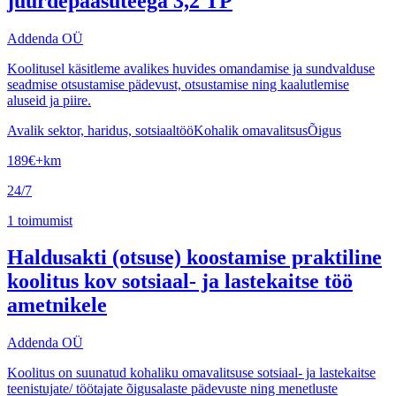
juurdepääsuteega 3,2 TP
Addenda OÜ
Koolitusel käsitleme avalikes huvides omandamise ja sundvalduse
seadmise otsustamise pädevust, otsustamise ning kaalutlemise
aluseid ja piire.
Avalik sektor, haridus, sotsiaaltöö
Kohalik omavalitsus
Õigus
189
€
+km
24/7
1
toimumist
Haldusakti (otsuse) koostamise praktiline
koolitus kov sotsiaal- ja lastekaitse töö
ametnikele
Addenda OÜ
Koolitus on suunatud kohaliku omavalitsuse sotsiaal- ja lastekaitse
teenistujate/ töötajate õigusalaste pädevuste ning menetluste