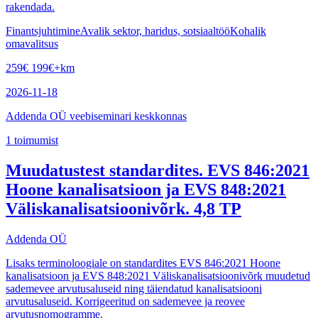
rakendada.
Finantsjuhtimine
Avalik sektor, haridus, sotsiaaltöö
Kohalik
omavalitsus
259
€
199
€
+km
2026-11-18
Addenda OÜ veebiseminari keskkonnas
1
toimumist
Muudatustest standardites. EVS 846:2021
Hoone kanalisatsioon ja EVS 848:2021
Väliskanalisatsioonivõrk. 4,8 TP
Addenda OÜ
Lisaks terminoloogiale on standardites EVS 846:2021 Hoone
kanalisatsioon ja EVS 848:2021 Väliskanalisatsioonivõrk muudetud
sademevee arvutusaluseid ning täiendatud kanalisatsiooni
arvutusaluseid. Korrigeeritud on sademevee ja reovee
arvutusnomogramme.