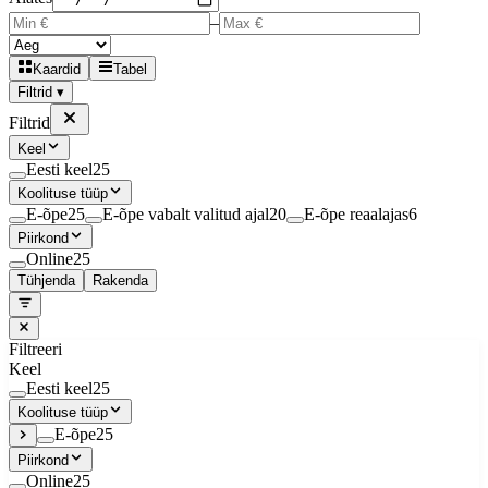
–
Kaardid
Tabel
Filtrid ▾
Filtrid
Keel
Eesti keel
25
Koolituse tüüp
E-õpe
25
E-õpe vabalt valitud ajal
20
E-õpe reaalajas
6
Piirkond
Online
25
Tühjenda
Rakenda
Filtreeri
Keel
Eesti keel
25
Koolituse tüüp
E-õpe
25
Piirkond
Online
25