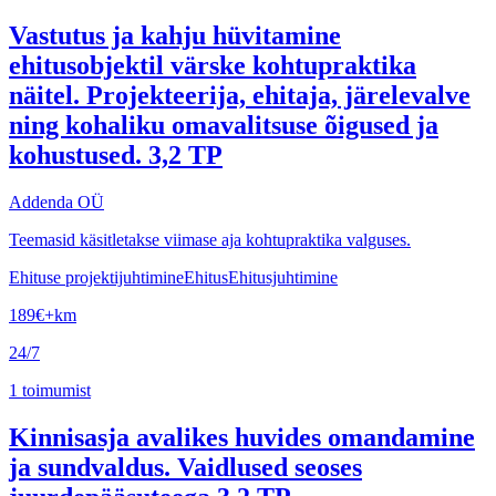
Vastutus ja kahju hüvitamine
ehitusobjektil värske kohtupraktika
näitel. Projekteerija, ehitaja, järelevalve
ning kohaliku omavalitsuse õigused ja
kohustused. 3,2 TP
Addenda OÜ
Teemasid käsitletakse viimase aja kohtupraktika valguses.
Ehituse projektijuhtimine
Ehitus
Ehitusjuhtimine
189
€
+km
24/7
1
toimumist
Kinnisasja avalikes huvides omandamine
ja sundvaldus. Vaidlused seoses