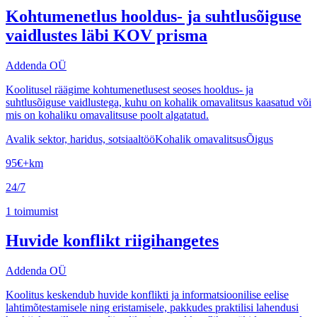
Kohtumenetlus hooldus- ja suhtlusõiguse
vaidlustes läbi KOV prisma
Addenda OÜ
Koolitusel räägime kohtumenetlusest seoses hooldus- ja
suhtlusõiguse vaidlustega, kuhu on kohalik omavalitsus kaasatud või
mis on kohaliku omavalitsuse poolt algatatud.
Avalik sektor, haridus, sotsiaaltöö
Kohalik omavalitsus
Õigus
95
€
+km
24/7
1
toimumist
Huvide konflikt riigihangetes
Addenda OÜ
Koolitus keskendub huvide konflikti ja informatsioonilise eelise
lahtimõtestamisele ning eristamisele, pakkudes praktilisi lahendusi