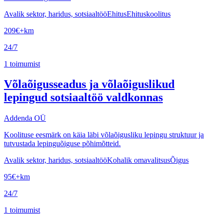
Avalik sektor, haridus, sotsiaaltöö
Ehitus
Ehituskoolitus
209
€
+km
24/7
1
toimumist
Võlaõigusseadus ja võlaõiguslikud
lepingud sotsiaaltöö valdkonnas
Addenda OÜ
Koolituse eesmärk on käia läbi võlaõigusliku lepingu struktuur ja
tutvustada lepinguõiguse põhimõtteid.
Avalik sektor, haridus, sotsiaaltöö
Kohalik omavalitsus
Õigus
95
€
+km
24/7
1
toimumist