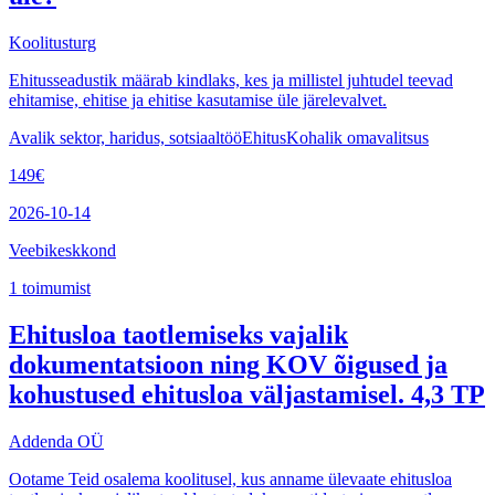
Koolitusturg
Ehitusseadustik määrab kindlaks, kes ja millistel juhtudel teevad
ehitamise, ehitise ja ehitise kasutamise üle järelevalvet.
Avalik sektor, haridus, sotsiaaltöö
Ehitus
Kohalik omavalitsus
149
€
2026-10-14
Veebikeskkond
1
toimumist
Ehitusloa taotlemiseks vajalik
dokumentatsioon ning KOV õigused ja
kohustused ehitusloa väljastamisel. 4,3 TP
Addenda OÜ
Ootame Teid osalema koolitusel, kus anname ülevaate ehitusloa