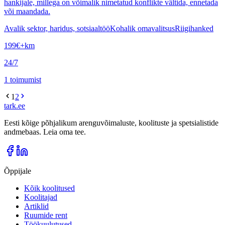
hankijale, millega on võimalik nimetatud konflikte vältida, ennetada
või maandada.
Avalik sektor, haridus, sotsiaaltöö
Kohalik omavalitsus
Riigihanked
199
€
+km
24/7
1
toimumist
1
2
tark
.
ee
Eesti kõige põhjalikum arenguvõimaluste, koolituste ja spetsialistide
andmebaas. Leia oma tee.
Õppijale
Kõik koolitused
Koolitajad
Artiklid
Ruumide rent
Töökuulutused