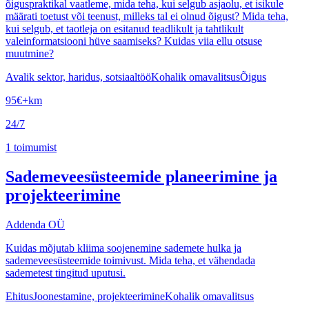
õiguspraktikal vaatleme, mida teha, kui selgub asjaolu, et isikule
määrati toetust või teenust, milleks tal ei olnud õigust? Mida teha,
kui selgub, et taotleja on esitanud teadlikult ja tahtlikult
valeinformatsiooni hüve saamiseks? Kuidas viia ellu otsuse
muutmine?
Avalik sektor, haridus, sotsiaaltöö
Kohalik omavalitsus
Õigus
95
€
+km
24/7
1
toimumist
Sademeveesüsteemide planeerimine ja
projekteerimine
Addenda OÜ
Kuidas mõjutab kliima soojenemine sademete hulka ja
sademeveesüsteemide toimivust. Mida teha, et vähendada
sademetest tingitud uputusi.
Ehitus
Joonestamine, projekteerimine
Kohalik omavalitsus