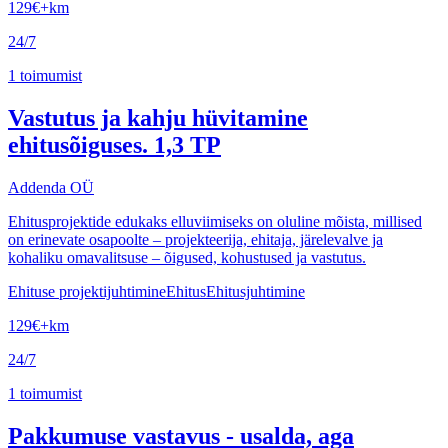
129
€
+km
24/7
1
toimumist
Vastutus ja kahju hüvitamine
ehitusõiguses. 1,3 TP
Addenda OÜ
Ehitusprojektide edukaks elluviimiseks on oluline mõista, millised
on erinevate osapoolte – projekteerija, ehitaja, järelevalve ja
kohaliku omavalitsuse – õigused, kohustused ja vastutus.
Ehituse projektijuhtimine
Ehitus
Ehitusjuhtimine
129
€
+km
24/7
1
toimumist
Pakkumuse vastavus - usalda, aga