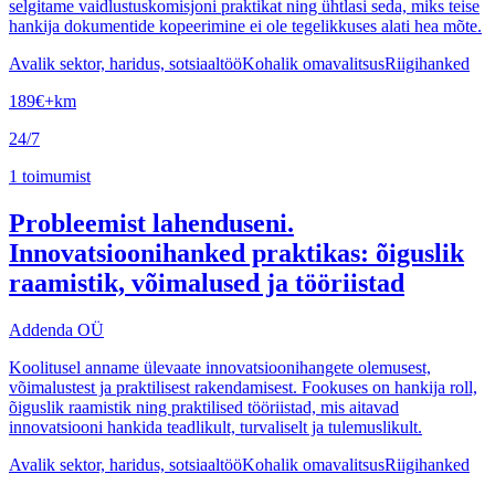
selgitame vaidlustuskomisjoni praktikat ning ühtlasi seda, miks teise
hankija dokumentide kopeerimine ei ole tegelikkuses alati hea mõte.
Avalik sektor, haridus, sotsiaaltöö
Kohalik omavalitsus
Riigihanked
189
€
+km
24/7
1
toimumist
Probleemist lahenduseni.
Innovatsioonihanked praktikas: õiguslik
raamistik, võimalused ja tööriistad
Addenda OÜ
Koolitusel anname ülevaate innovatsioonihangete olemusest,
võimalustest ja praktilisest rakendamisest. Fookuses on hankija roll,
õiguslik raamistik ning praktilised tööriistad, mis aitavad
innovatsiooni hankida teadlikult, turvaliselt ja tulemuslikult.
Avalik sektor, haridus, sotsiaaltöö
Kohalik omavalitsus
Riigihanked