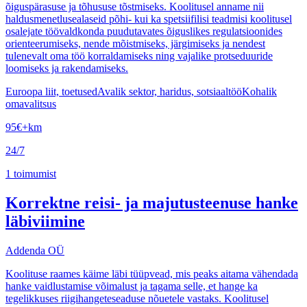
õiguspärasuse ja tõhususe tõstmiseks. Koolitusel anname nii
haldusmenetlusealaseid põhi- kui ka spetsiifilisi teadmisi koolitusel
osalejate töövaldkonda puudutavates õiguslikes regulatsioonides
orienteerumiseks, nende mõistmiseks, järgimiseks ja nendest
tulenevalt oma töö korraldamiseks ning vajalike protseduuride
loomiseks ja rakendamiseks.
Euroopa liit, toetused
Avalik sektor, haridus, sotsiaaltöö
Kohalik
omavalitsus
95
€
+km
24/7
1
toimumist
Korrektne reisi- ja majutusteenuse hanke
läbiviimine
Addenda OÜ
Koolituse raames käime läbi tüüpvead, mis peaks aitama vähendada
hanke vaidlustamise võimalust ja tagama selle, et hange ka
tegelikkuses riigihangeteseaduse nõuetele vastaks. Koolitusel