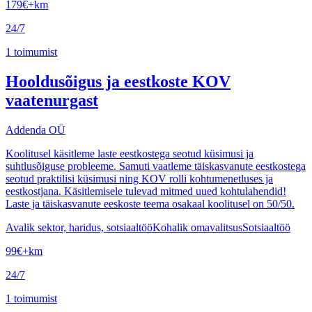
179
€
+km
24/7
1
toimumist
Hooldusõigus ja eestkoste KOV
vaatenurgast
Addenda OÜ
Koolitusel käsitleme laste eestkostega seotud küsimusi ja
suhtlusõiguse probleeme. Samuti vaatleme täiskasvanute eestkostega
seotud praktilisi küsimusi ning KOV rolli kohtumenetluses ja
eestkostjana. Käsitlemisele tulevad mitmed uued kohtulahendid!
Laste ja täiskasvanute eeskoste teema osakaal koolitusel on 50/50.
Avalik sektor, haridus, sotsiaaltöö
Kohalik omavalitsus
Sotsiaaltöö
99
€
+km
24/7
1
toimumist