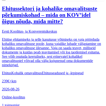
Ehitussektori ja kohalike omavalitsuste
põrkumiskohad – mida on KOV’idel
õigus nõuda, mida mitte?
Eesti Koolitus- ja Konverentsikeskus
Ehitise ehitamiseks ja selle kasutusse võtmiseks on vaja pöörduda
kohaliku omavalitsuse poole, kuna vajalike lubade väljastamine on
kohaliku omavalitsuse ülesanne. Vaja on saada teavet, milliseid
dokumente ja kuidas peab teavitamisel või loa taotlemisel esitama.
See võib osutuda keeruliseks, sest erinevatel kohalikel
omavalitsustel võivad olla välja kujunenud oma dokumentide
nimekirjad.
Ehitus
Kohalik omavalitsus
Ehitusseadused ja -lepingud
239
€
+km
2026-08-26
Online-koolitus
1
toimumist