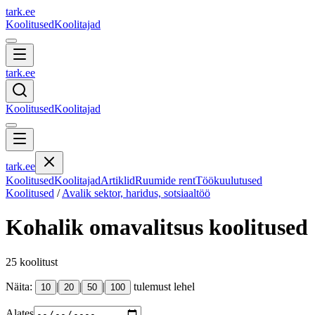
tark
.
ee
Koolitused
Koolitajad
tark
.
ee
Koolitused
Koolitajad
tark
.
ee
Koolitused
Koolitajad
Artiklid
Ruumide rent
Töökuulutused
Koolitused
/
Avalik sektor, haridus, sotsiaaltöö
Kohalik omavalitsus
koolitused
25
koolitust
Näita:
|
|
|
tulemust lehel
10
20
50
100
Alates