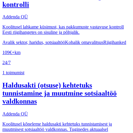
kontrolli
Addenda OÜ
Koolitusel lahkame küsimust, kas pakkumuste vastavuse kontroll
Eesti riigihangetes on sisuline ja põhjalik.
Avalik sektor, haridus, sotsiaaltöö
Kohalik omavalitsus
Riigihanked
109
€
+km
24/7
1
toimumist
Haldusakti (otsuse) kehtetuks
tunnistamine ja muutmine sotsiaaltöö
valdkonnas
Addenda OÜ
Koolitusel kõneleme haldusakti kehtetuks tunnistamisest ja
muutmisest sotsiaaltöö valdkonnas. Tuginedes aktuaalsel