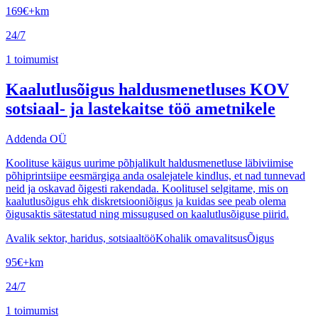
169
€
+km
24/7
1
toimumist
Kaalutlusõigus haldusmenetluses KOV
sotsiaal- ja lastekaitse töö ametnikele
Addenda OÜ
Koolituse käigus uurime põhjalikult haldusmenetluse läbiviimise
põhiprintsiipe eesmärgiga anda osalejatele kindlus, et nad tunnevad
neid ja oskavad õigesti rakendada. Koolitusel selgitame, mis on
kaalutlusõigus ehk diskretsiooniõigus ja kuidas see peab olema
õigusaktis sätestatud ning missugused on kaalutlusõiguse piirid.
Avalik sektor, haridus, sotsiaaltöö
Kohalik omavalitsus
Õigus
95
€
+km
24/7
1
toimumist