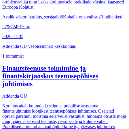
problemaatika ning lisaks kodumaisele praktikale värsked kaasused
Euroopa Kohtust.
Avalik sektor, haridus, sotsiaaltöö
Kohalik omavalitsus
Riigihanked
279
€
249
€
+km
2026-11-05
Addenda OÜ veebiseminari keskkonnas
1
toimumist
Finantsteenuse toimimine ja
finantskirjaoskus teenusepõhises
juhtimises
Addenda OÜ
Koolitus aitab kujundada selge ja praktilise arusaama
finantsjuhtimise loogikast teenusepõhises juhtimises. Osalejad
õpivad paremini mõistma eelarvelist vastutust, hindama otsuste mõju
ning nägema seoseid teenuste, ressursside ja kulude vahel.
Praktilised arutelud aitavad õpitut kohe igapäevases juhtimises