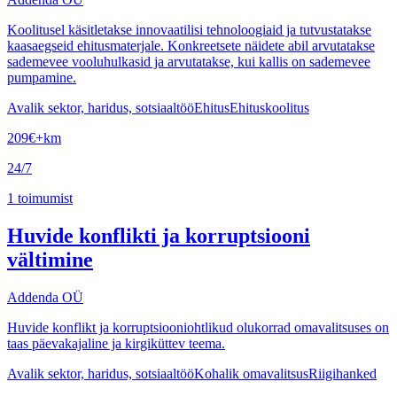
Koolitusel käsitletakse innovaatilisi tehnoloogiaid ja tutvustatakse
kaasaegseid ehitusmaterjale. Konkreetsete näidete abil arvutatakse
sademevee vooluhulkasid ja arvutatakse, kui kallis on sademevee
pumpamine.
Avalik sektor, haridus, sotsiaaltöö
Ehitus
Ehituskoolitus
209
€
+km
24/7
1
toimumist
Huvide konflikti ja korruptsiooni
vältimine
Addenda OÜ
Huvide konflikt ja korruptsiooniohtlikud olukorrad omavalitsuses on
taas päevakajaline ja kirgiküttev teema.
Avalik sektor, haridus, sotsiaaltöö
Kohalik omavalitsus
Riigihanked