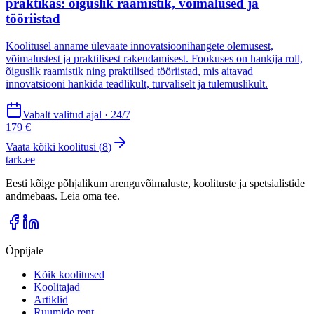
praktikas: õiguslik raamistik, võimalused ja
tööriistad
Koolitusel anname ülevaate innovatsioonihangete olemusest,
võimalustest ja praktilisest rakendamisest. Fookuses on hankija roll,
õiguslik raamistik ning praktilised tööriistad, mis aitavad
innovatsiooni hankida teadlikult, turvaliselt ja tulemuslikult.
Vabalt valitud ajal · 24/7
179 €
Vaata kõiki koolitusi (
8
)
tark
.
ee
Eesti kõige põhjalikum arenguvõimaluste, koolituste ja spetsialistide
andmebaas. Leia oma tee.
Õppijale
Kõik koolitused
Koolitajad
Artiklid
Ruumide rent