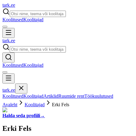
tark
.
ee
Koolitused
Koolitajad
tark
.
ee
Koolitused
Koolitajad
tark
.
ee
Koolitused
Koolitajad
Artiklid
Ruumide rent
Töökuulutused
Avaleht
Koolitajad
Erki Fels
Halda seda profiili
→
Erki Fels