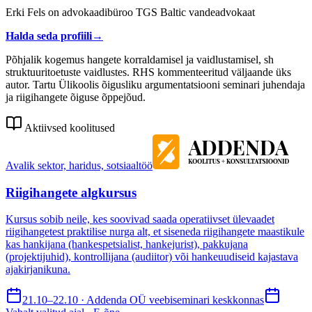
Erki Fels on advokaadibüroo TGS Baltic vandeadvokaat
Halda seda profiili
→
Põhjalik kogemus hangete korraldamisel ja vaidlustamisel, sh
struktuuritoetuste vaidlustes. RHS kommenteeritud väljaande üks
autor. Tartu Ülikoolis õigusliku argumentatsiooni seminari juhendaja
ja riigihangete õiguse õppejõud.
Aktiivsed koolitused
Avalik sektor, haridus, sotsiaaltöö
Riigihangete algkursus
Kursus sobib neile, kes soovivad saada operatiivset ülevaadet
riigihangetest praktilise nurga alt, et siseneda riigihangete maastikule
kas hankijana (hankespetsialist, hankejurist), pakkujana
(projektijuhid), kontrollijana (audiitor) või hankeuudiseid kajastava
ajakirjanikuna.
21.10–22.10 · Addenda OÜ veebiseminari keskkonnas