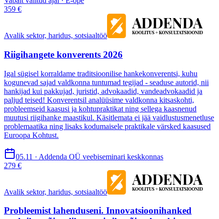
Vabalt valitud ajal · E-õpe
359 €
Avalik sektor, haridus, sotsiaaltöö
Riigihangete konverents 2026
Igal sügisel korraldame traditsioonilise hankekonverentsi, kuhu
kogunevad sajad valdkonna tuntumad tegijad - seaduse autorid, nii
hankijad kui pakkujad, juristid, advokaadid, vandeadvokaadid ja
paljud teised! Konverentsil analüüsime valdkonna kitsaskohti,
probleemseid kaasusi ja kohtupraktikat ning sellega kaasnenud
muutusi riigihanke maastikul. Käsitlemata ei jää vaidlustusmenetluse
problemaatika ning lisaks kodumaisele praktikale värsked kaasused
Euroopa Kohtust.
05.11 · Addenda OÜ veebiseminari keskkonnas
279 €
Avalik sektor, haridus, sotsiaaltöö
Probleemist lahenduseni. Innovatsioonihanked