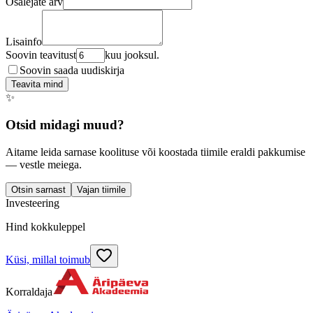
Osalejate arv
Lisainfo
Soovin teavitust
kuu jooksul.
Soovin saada uudiskirja
Teavita mind
✨
Otsid midagi muud?
Aitame leida sarnase koolituse või koostada tiimile eraldi pakkumise
— vestle meiega.
Otsin sarnast
Vajan tiimile
Investeering
Hind kokkuleppel
Küsi, millal toimub
Korraldaja