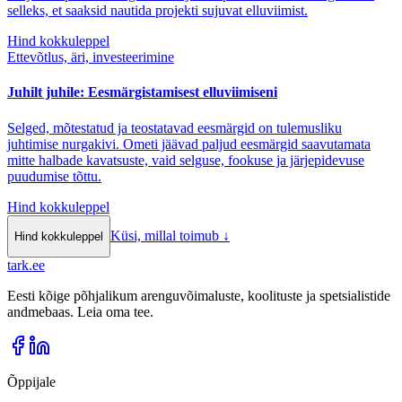
selleks, et saaksid nautida projekti sujuvat elluviimist.
Hind kokkuleppel
Ettevõtlus, äri, investeerimine
Juhilt juhile: Eesmärgistamisest elluviimiseni
Selged, mõtestatud ja teostatavad eesmärgid on tulemusliku
juhtimise nurgakivi. Ometi jäävad paljud eesmärgid saavutamata
mitte halbade kavatsuste, vaid selguse, fookuse ja järjepidevuse
puudumise tõttu.
Hind kokkuleppel
Küsi, millal toimub
↓
Hind kokkuleppel
tark
.
ee
Eesti kõige põhjalikum arenguvõimaluste, koolituste ja spetsialistide
andmebaas. Leia oma tee.
Õppijale