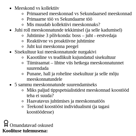
Meeskond vs kollektiiv
Primaarsed meeskonnad vs Sekundaarsed meeskonnad
Primaarne töö vs Sekundaarne töö
Mis muudab kollektiivi meeskonnaks?
Juhi roll meeskonnatunde tekkimisel (ja selle kadumisel)
Juhtimise 3 põlvkonda: boss – juht - eestvedaja
Reaktiivne vs proaktiivne juhtimine
Juht kui meeskonna peegel
Sisekultuur kui meeskonnatunde nurgakivi
Kaootiline vs teadlikult kujundatud sisekultuur
Tiimiraamat – lihtne viis hetkega meeskonnatunnet
suurendada
Punane, hall ja roheline sisekultuur ja selle mõju
meeskonnatundele
5 sammu meeskonnatunde suurendamiseks
Miks paljud tippspetsialistidest meeskonnad koostööd
teha ei suuda?
Haavatavus juhtimises ja meeskonnatöös
Teekond koostööst individualismi (ja tagasi
koostöödesse)
Omandatavad oskused
Koolituse tulemusena: