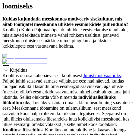
loomiseks
Kuidas kujundada meeskonnas motiveeriv sisekultuur, mis
aitab töötajatel meeskonna ühistele eesmärkidele pühenduda?
Koolitaja Kaido Pajumaa õpetab juhtidele eestvedamise tehnikaid,
mis aitavad tekitada inimeste vahel rohkem usaldust, panevad
meeskonna ühiste eesmärkide nimel pingutama ja üksteist
kokkulepete eest vastutavana hoidma.
Kirjeldus
Koolitus on osa kahepäevasest koolitusest
Juhist motivaatoriks
.
Paljud juhid seisavad sarnase väljakutse ees: nad näevad, kuidas
töötajad isiklikul tasandil oma eesmärgid saavutavad, aga ühiste
(meeskondlike) eesmärkide saavutamise nimel peab pingutama juht
üksinda. Sellist olukorda võib nimetada
individualistlikuks
töökultuuriks
, kus üks vastutab oma isikliku heaolu ning saavutuste
eest. Meeskonnana töötamine on tulemuslikum, sest meeskond
saavutab koos palju rohkem kui üksinda tegutsedes. Seepärast on
juhi üheks olulisemaks ülesandeks luua kollektiivist meeskond, kes
ühise eesmärgi omaks võtaksid ja selle nimel koos töötaksid.
Koolituse ülesehitus
Koolitus on interaktiivne ja kaasava loeng-