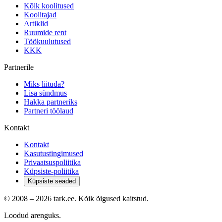
Kõik koolitused
Koolitajad
Artiklid
Ruumide rent
Töökuulutused
KKK
Partnerile
Miks liituda?
Lisa sündmus
Hakka partneriks
Partneri töölaud
Kontakt
Kontakt
Kasutustingimused
Privaatsuspoliitika
Küpsiste-poliitika
Küpsiste seaded
© 2008 –
2026
tark.ee. Kõik õigused kaitstud.
Loodud arenguks.