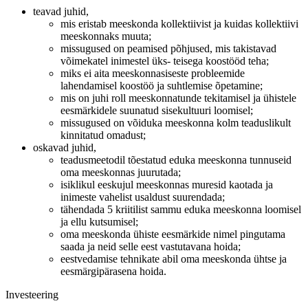
teavad juhid,
mis eristab meeskonda kollektiivist ja kuidas kollektiivi
meeskonnaks muuta;
missugused on peamised põhjused, mis takistavad
võimekatel inimestel üks- teisega koostööd teha;
miks ei aita meeskonnasiseste probleemide
lahendamisel koostöö ja suhtlemise õpetamine;
mis on juhi roll meeskonnatunde tekitamisel ja ühistele
eesmärkidele suunatud sisekultuuri loomisel;
missugused on võiduka meeskonna kolm teaduslikult
kinnitatud omadust;
oskavad juhid,
teadusmeetodil tõestatud eduka meeskonna tunnuseid
oma meeskonnas juurutada;
isiklikul eeskujul meeskonnas muresid kaotada ja
inimeste vahelist usaldust suurendada;
tähendada 5 kriitilist sammu eduka meeskonna loomisel
ja ellu kutsumisel;
oma meeskonda ühiste eesmärkide nimel pingutama
saada ja neid selle eest vastutavana hoida;
eestvedamise tehnikate abil oma meeskonda ühtse ja
eesmärgipärasena hoida.
Investeering