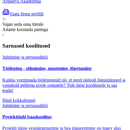
Äripäeva Akadeemia
Vaata firma profiili
✨
Vajan seda oma tiimile
Aitame koostada päringu
›
Sarnased koolitused
Juhtimine ja personalitöö
Tööleping - sõlmimine, muutmine, lõpetamine
Kuidas vormistada töölepinguid nii, et need oleksid õiguspärased ja
vastaksid mõlema poole ootustele? Tule meie koolitusele ja saa
teada!
Hind kokkuleppel
Juhtimine ja personalitöö
Projektijuhi baaskoolitus
Projekti täpne eesmärgistamine ja hea planeerimine on tugev alus