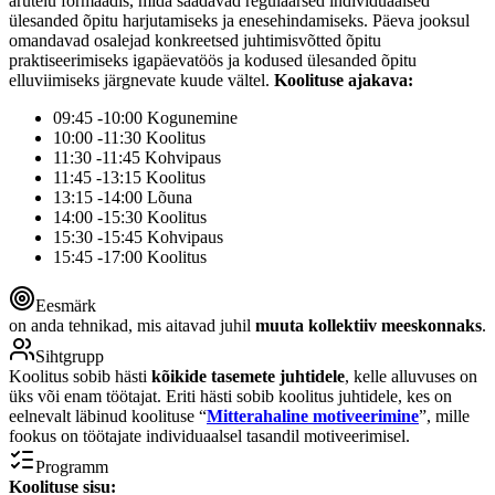
arutelu formaadis, mida saadavad regulaarsed individuaalsed
ülesanded õpitu harjutamiseks ja enesehindamiseks. Päeva jooksul
omandavad osalejad konkreetsed juhtimisvõtted õpitu
praktiseerimiseks igapäevatöös ja kodused ülesanded õpitu
elluviimiseks järgnevate kuude vältel.
Koolituse ajakava:
09:45 -10:00 Kogunemine
10:00 -11:30 Koolitus
11:30 -11:45 Kohvipaus
11:45 -13:15 Koolitus
13:15 -14:00 Lõuna
14:00 -15:30 Koolitus
15:30 -15:45 Kohvipaus
15:45 -17:00 Koolitus
Eesmärk
on anda tehnikad, mis aitavad juhil
muuta kollektiiv meeskonnaks
.
Sihtgrupp
Koolitus sobib hästi
kõikide tasemete juhtidele
, kelle alluvuses on
üks või enam töötajat. Eriti hästi sobib koolitus juhtidele, kes on
eelnevalt läbinud koolituse “
Mitterahaline motiveerimine
”, mille
fookus on töötajate individuaalsel tasandil motiveerimisel.
Programm
Koolituse sisu: