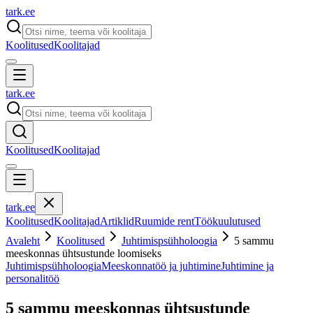
tark
.
ee
Koolitused
Koolitajad
tark
.
ee
Koolitused
Koolitajad
tark
.
ee
Koolitused
Koolitajad
Artiklid
Ruumide rent
Töökuulutused
Avaleht
Koolitused
Juhtimispsühholoogia
5 sammu
meeskonnas ühtsustunde loomiseks
Juhtimispsühholoogia
Meeskonnatöö ja juhtimine
Juhtimine ja
personalitöö
5 sammu meeskonnas ühtsustunde