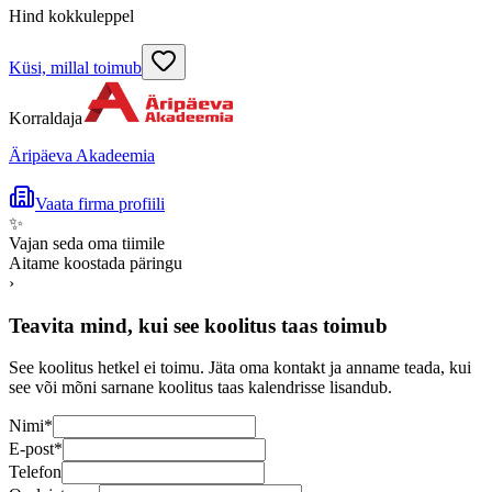
Hind kokkuleppel
Küsi, millal toimub
Korraldaja
Äripäeva Akadeemia
Vaata firma profiili
✨
Vajan seda oma tiimile
Aitame koostada päringu
›
Teavita mind, kui see koolitus taas toimub
See koolitus hetkel ei toimu. Jäta oma kontakt ja anname teada, kui
see või mõni sarnane koolitus taas kalendrisse lisandub.
Nimi
*
E-post
*
Telefon