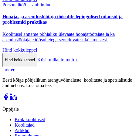
Personalitöö ja -juhtimine
Hooaja- ja asendustöötaja töösuhte lepingulised nüansid ja
probleemid praktikas
Koolitusel anname põhjaliku ülevaate hooajatöötajate ja ka
asendustöötajate töösuhetega seonduvatest küsimustest.
Hind kokkuleppel
Küsi, millal toimub
↓
Hind kokkuleppel
tark
.
ee
Eesti kõige põhjalikum arenguvõimaluste, koolituste ja spetsialistide
andmebaas. Leia oma tee.
Õppijale
Kõik koolitused
Koolitajad
Artiklid
Ruumide rent