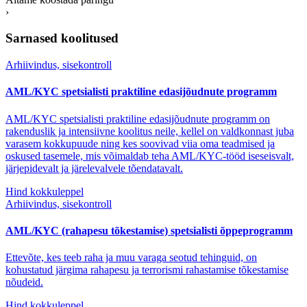
›
Sarnased koolitused
Arhiivindus, sisekontroll
AML/KYC spetsialisti praktiline edasijõudnute programm
AML/KYC spetsialisti praktiline edasijõudnute programm on
rakenduslik ja intensiivne koolitus neile, kellel on valdkonnast juba
varasem kokkupuude ning kes soovivad viia oma teadmised ja
oskused tasemele, mis võimaldab teha AML/KYC-tööd iseseisvalt,
järjepidevalt ja järelevalvele tõendatavalt.
Hind kokkuleppel
Arhiivindus, sisekontroll
AML/KYC (rahapesu tõkestamise) spetsialisti õppeprogramm
Ettevõte, kes teeb raha ja muu varaga seotud tehinguid, on
kohustatud järgima rahapesu ja terrorismi rahastamise tõkestamise
nõudeid.
Hind kokkuleppel