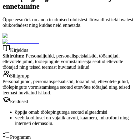
ennetamine
Õppe eesmärk on anda teadmised olulistest töövaidlust tekitavatest
olukordadest ning kuidas neid ennetada.
Kirjeldus
Sihtrühm:
Personalijuhid, personalispetsialistid, tööandjad,
ettevõtete juhid, töölepingute vormistamisega seotud ettevõtte
töötajad ning teised teemast huvitatud isikud.
Sihtgrupp
Personalijuhid, personalispetsialistid, tööandjad, ettevõtete juhid,
töölepingute vormistamisega seotud ettevõtte töötajad ning teised
teemast huvitatud isikud.
Eeldused
õppija omab töölepingutega seotud algteadmisi
veebikoolitusel on vajalik arvuti, kaamera, mikrofoni ning
interneti olemasolu.
Programm