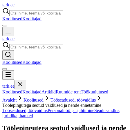
tark
.
ee
Koolitused
Koolitajad
tark
.
ee
Koolitused
Koolitajad
tark
.
ee
Koolitused
Koolitajad
Artiklid
Ruumide rent
Töökuulutused
Avaleht
Koolitused
Tööseadused, töövaidlus
Töölepingutega seotud vaidlused ja nende ennetamine
Tööseadused, töövaidlus
Personalitöö ja -juhtimine
Seadusandlus,
juriidika, hanked
Töölepingutega seotud vaidlused ja nende