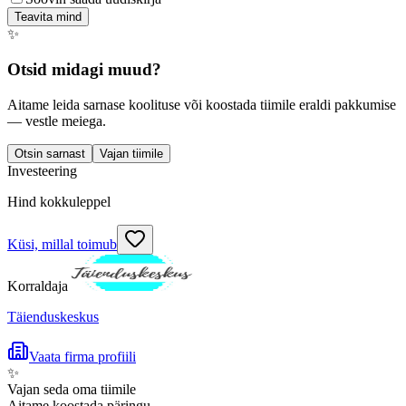
Teavita mind
✨
Otsid midagi muud?
Aitame leida sarnase koolituse või koostada tiimile eraldi pakkumise
— vestle meiega.
Otsin sarnast
Vajan tiimile
Investeering
Hind kokkuleppel
Küsi, millal toimub
Korraldaja
Täienduskeskus
Vaata firma profiili
✨
Vajan seda oma tiimile
Aitame koostada päringu