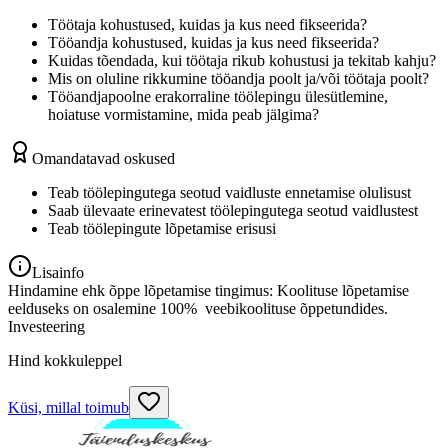
Töötaja kohustused, kuidas ja kus need fikseerida?
Tööandja kohustused, kuidas ja kus need fikseerida?
Kuidas tõendada, kui töötaja rikub kohustusi ja tekitab kahju?
Mis on oluline rikkumine tööandja poolt ja/või töötaja poolt?
Tööandjapoolne erakorraline töölepingu ülesütlemine,
hoiatuse vormistamine, mida peab jälgima?
Omandatavad oskused
Teab töölepingutega seotud vaidluste ennetamise olulisust
Saab ülevaate erinevatest töölepingutega seotud vaidlustest
Teab töölepingute lõpetamise erisusi
Lisainfo
Hindamine ehk õppe lõpetamise tingimus: Koolituse lõpetamise
eelduseks on osalemine 100% veebikoolituse õppetundides.
Investeering
Hind kokkuleppel
Küsi, millal toimub