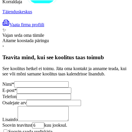
Korraldaja
Täienduskeskus
Vaata firma profiili
✨
Vajan seda oma tiimile
Aitame koostada päringu
›
Teavita mind, kui see koolitus taas toimub
See koolitus hetkel ei toimu. Jäta oma kontakt ja anname teada, kui
see või mõni sarnane koolitus taas kalendrisse lisandub.
Nimi
*
E-post
*
Telefon
Osalejate arv
Lisainfo
Soovin teavitust
kuu jooksul.
Soovin saada uudiskirja