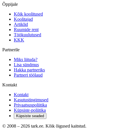
Õppijale
Kõik koolitused
Koolitajad
Artiklid
Ruumide rent
Töökuulutused
KKK
Partnerile
Miks liituda?
Lisa sündmus
Hakka partneriks
Partneri töölaud
Kontakt
Kontakt
Kasutustingimused
Privaatsuspoliitika
Küpsiste-poliitika
Küpsiste seaded
© 2008 –
2026
tark.ee. Kõik õigused kaitstud.