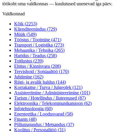
töökoht oma valdkonnas — kuulutused uuenevad iga päev.
Valdkonnad
Kõik (
2253
)
Klienditeenindus
(
729
)
Müük
(
549
)
Tööstus / Tootmine
(
471
)
Transport / Logistika
(
273
)
Mehaanika / Tehnika
(
265
)
Haridus / Teadus
(
258
)
Toitlustus
(
239
)
Ehitus / Kinnisvara
(
208
)
Tervishoid / Sotsiaaltöö
(
170
)
Juhtimine
(
162
)
Riigi- ja avalik haldus
(
144
)
Korrakaitse / Turva / Julgeolek
(
121
)
Assisteerimine / Administreerimine
(
101
)
Turism / Hotellindus / Iluteenused
(
87
)
Elektroonika / Telekommunikatsioon
(
62
)
Infotehnoloogia
(
60
)
Energeetika / Loodusvarad
(
58
)
Finants
(
48
)
Põllumajandus / Metsandus
(
37
)
Koolitus / Personalitöö
(
31
)