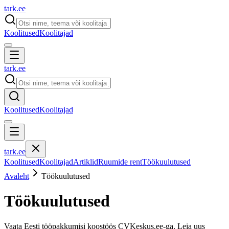
tark
.
ee
Koolitused
Koolitajad
tark
.
ee
Koolitused
Koolitajad
tark
.
ee
Koolitused
Koolitajad
Artiklid
Ruumide rent
Töökuulutused
Avaleht
Töökuulutused
Töökuulutused
Vaata Eesti tööpakkumisi koostöös CVKeskus.ee-ga. Leia uus