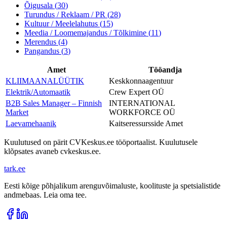
Õigusala
(
30
)
Turundus / Reklaam / PR
(
28
)
Kultuur / Meelelahutus
(
15
)
Meedia / Loomemajandus / Tõlkimine
(
11
)
Merendus
(
4
)
Pangandus
(
3
)
Amet
Tööandja
KLIIMAANALÜÜTIK
Keskkonnaagentuur
Elektrik/Automaatik
Crew Expert OÜ
B2B Sales Manager – Finnish
INTERNATIONAL
Market
WORKFORCE OÜ
Laevamehaanik
Kaitseressursside Amet
Kuulutused on pärit CVKeskus.ee tööportaalist. Kuulutusele
klõpsates avaneb cvkeskus.ee.
tark
.
ee
Eesti kõige põhjalikum arenguvõimaluste, koolituste ja spetsialistide
andmebaas. Leia oma tee.