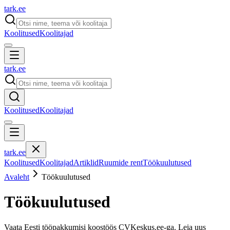
tark
.
ee
Koolitused
Koolitajad
tark
.
ee
Koolitused
Koolitajad
tark
.
ee
Koolitused
Koolitajad
Artiklid
Ruumide rent
Töökuulutused
Avaleht
Töökuulutused
Töökuulutused
Vaata Eesti tööpakkumisi koostöös CVKeskus.ee-ga. Leia uus