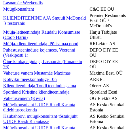
Lasnamäe Weekendis
Müügikonsultant
C&C EE OÜ
Premier Restaurants
KLIENDITEENINDAJA Smuuli McDonald
Eesti OÜ /
´s restoranis
McDonald's
Müüja-letiteenindaja Raudalu Konsumisse
Harju Tarbijate
(Coop Harju)
Ühistu
Müüja-klienditeenindaja, Põltsamaa pood
RRLektus AS
Puhastusteeninduse kojamees, Veerenni
DEPO DIY EE
(Veskiposti 1)
OÜ
Öine kaubapaigutaja, Lasnamäe (Punane tn
DEPO DIY EE
76)
OÜ
Vahetuse vanem Mustamäe Maximas
Maxima Eesti OÜ
Kohviku meeskonnaliige 10h
ARKET
Klienditeenindaja Tondi teenindusjaama
Olerex AS
Sportland Kristiine klienditeenindaja
Sportland Eesti
Vahetusvanem (Kivila)
OG Elektra AS
Müügikonsultant UUDE Raadi K-rauta
AS Kesko Senukai
üldehitusosakonda
Estonia
Kaubahoovi müügikonsultant-tõstukijuht
AS Kesko Senukai
UUDE Raadi K-rautasse
Estonia
Müügikonsultant UUDE Raadi K-rauta
AS Kesko Senukai