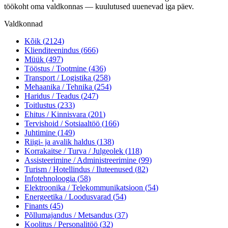
töökoht oma valdkonnas — kuulutused uuenevad iga päev.
Valdkonnad
Kõik (
2124
)
Klienditeenindus
(
666
)
Müük
(
497
)
Tööstus / Tootmine
(
436
)
Transport / Logistika
(
258
)
Mehaanika / Tehnika
(
254
)
Haridus / Teadus
(
247
)
Toitlustus
(
233
)
Ehitus / Kinnisvara
(
201
)
Tervishoid / Sotsiaaltöö
(
166
)
Juhtimine
(
149
)
Riigi- ja avalik haldus
(
138
)
Korrakaitse / Turva / Julgeolek
(
118
)
Assisteerimine / Administreerimine
(
99
)
Turism / Hotellindus / Iluteenused
(
82
)
Infotehnoloogia
(
58
)
Elektroonika / Telekommunikatsioon
(
54
)
Energeetika / Loodusvarad
(
54
)
Finants
(
45
)
Põllumajandus / Metsandus
(
37
)
Koolitus / Personalitöö
(
32
)