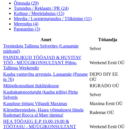
Õigusala
(
29
)
Turundus / Reklaam / PR
(
24
)
Kultuur / Meelelahutus
(
15
)
Meedia / Loomemajandus / Tõlkimine
(
11
)
Merendus
(
4
)
Pangandus
(
3
)
Amet
Tööandja
Teenindaja Tallinna Selverites (Lasnamäe
Selver
piirkond)
PAINDLIKUD TÖÖAJAD & HUVITAV
TÖÖ - MÜÜGIKONSULTANT Põhja-
Weekend Eesti OÜ
Tallinna Weekendis
Kauba vastuvõtu arvestaja, Lasnamäe (Punane
DEPO DIY EE
tn 76)
OÜ
Müügikonsultant ilukliinikusse
RIGRADO OÜ
Kaubakategooriajuht (kauba tellija) Pirita
Selver
Selveris
Kaupluse töötaja Viljandi Maximas
Maxima Eesti OÜ
Klienditeenindaja- Haara võimalusest liituda
Rademar OÜ
Rademari Rocca al Mare tiimiga!
HEA TÖÖAEG E-P 10.00-19.00 &
TÖÖTASU - MÜÜGIKONSULTANT
Weekend Eesti OÜ