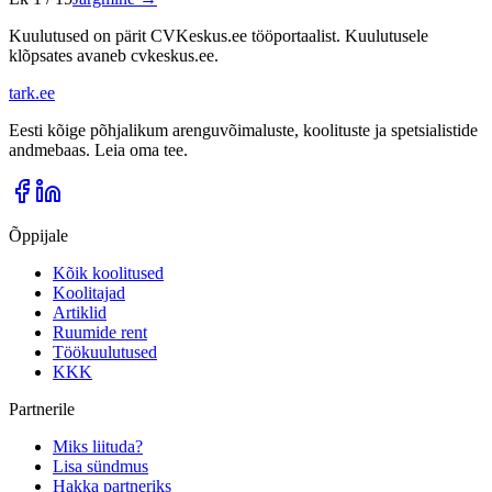
Kuulutused on pärit CVKeskus.ee tööportaalist. Kuulutusele
klõpsates avaneb cvkeskus.ee.
tark
.
ee
Eesti kõige põhjalikum arenguvõimaluste, koolituste ja spetsialistide
andmebaas. Leia oma tee.
Õppijale
Kõik koolitused
Koolitajad
Artiklid
Ruumide rent
Töökuulutused
KKK
Partnerile
Miks liituda?
Lisa sündmus
Hakka partneriks