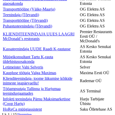
aiaosakonda
Estonia
Transporttööline (Väike-Maarja)
OG Elektra AS
Teenindaja (Tõrvandi)
OG Elektra AS
Transporttööline (Tõrvandi)
OG Elektra AS
Puhastusteenindaja (Tõrvandi)
OG Elektra AS
Premier Restaurants
KLIENDITEENINDAJA UUES LAAGRI
Eesti OÜ /
McDonald´s restoranis
McDonald's
AS Kesko Senukai
Kassateenindaja UUDE Raadi K-rautasse
Estonia
Müügikonsultant Tartu K-rauta
AS Kesko Senukai
üldehistusosakonda
Estonia
Letimeister Vahi Selveris
Selver
Kaupluse töötaja Valga Maximas
Maxima Eesti OÜ
Klienditeenindaja- toome liikumise kõikide
Rademar OÜ
inimeste igapäevaellu!
Tööampsutaja Tallinna ja Harjumaa
AS Terminal
teenindusjaamades
Infoleti teenindaja Pärnu Maksimarketisse
Harju Tarbijate
(Coop Harju)
Ühistu
HoReCa müügiassistent
Saku Õlletehase AS
Lk
1
/
15
Järgmine →