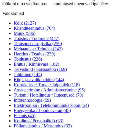
töökoht oma valdkonnas — kuulutused uuenevad iga päev.
Valdkonnad
Kõik (
2127
)
Klienditeenindus
(
704
)
Müük
(
506
)
Tööstus / Tootmine
(
427
)
Transport / Logistika
(
259
)
Mehaanika / Tehnika
(
247
)
Haridus / Teadus
(
239
)
Toitlustus
(
236
)
Ehitus / Kinnisvara
(
182
)
Tervishoid / Sotsiaaltöö
(
169
)
Juhtimine
(
144
)
Riigi- ja avalik haldus
(
144
)
Korrakaitse / Turva / Julgeolek
(
118
)
Assisteerimine / Administreerimine
(
95
)
Turism / Hotellindus / Iluteenused
(
78
)
Infotehnoloogia
(
59
)
Elektroonika / Telekommunikatsioon
(
54
)
Energeetika / Loodusvarad
(
45
)
Finants
(
45
)
Koolitus / Personalitöö
(
33
)
Põllumajandus / Metsandus
(
32
)