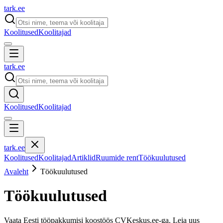
tark
.
ee
Koolitused
Koolitajad
tark
.
ee
Koolitused
Koolitajad
tark
.
ee
Koolitused
Koolitajad
Artiklid
Ruumide rent
Töökuulutused
Avaleht
Töökuulutused
Töökuulutused
Vaata Eesti tööpakkumisi koostöös CVKeskus.ee-ga. Leia uus