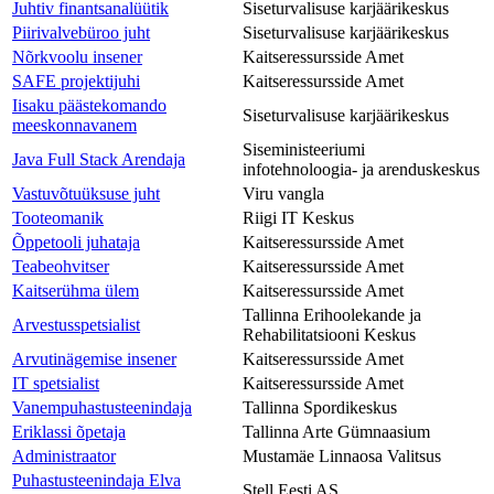
Juhtiv finantsanalüütik
Siseturvalisuse karjäärikeskus
Piirivalvebüroo juht
Siseturvalisuse karjäärikeskus
Nõrkvoolu insener
Kaitseressursside Amet
SAFE projektijuhi
Kaitseressursside Amet
Iisaku päästekomando
Siseturvalisuse karjäärikeskus
meeskonnavanem
Siseministeeriumi
Java Full Stack Arendaja
infotehnoloogia- ja arenduskeskus
Vastuvõtuüksuse juht
Viru vangla
Tooteomanik
Riigi IT Keskus
Õppetooli juhataja
Kaitseressursside Amet
Teabeohvitser
Kaitseressursside Amet
Kaitserühma ülem
Kaitseressursside Amet
Tallinna Erihoolekande ja
Arvestusspetsialist
Rehabilitatsiooni Keskus
Arvutinägemise insener
Kaitseressursside Amet
IT spetsialist
Kaitseressursside Amet
Vanempuhastusteenindaja
Tallinna Spordikeskus
Eriklassi õpetaja
Tallinna Arte Gümnaasium
Administraator
Mustamäe Linnaosa Valitsus
Puhastusteenindaja Elva
Stell Eesti AS