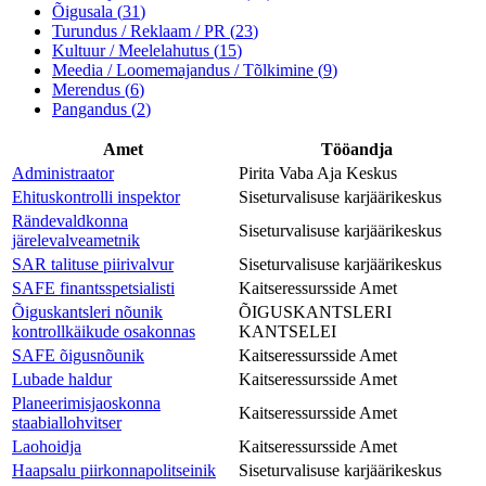
Õigusala
(
31
)
Turundus / Reklaam / PR
(
23
)
Kultuur / Meelelahutus
(
15
)
Meedia / Loomemajandus / Tõlkimine
(
9
)
Merendus
(
6
)
Pangandus
(
2
)
Amet
Tööandja
Administraator
Pirita Vaba Aja Keskus
Ehituskontrolli inspektor
Siseturvalisuse karjäärikeskus
Rändevaldkonna
Siseturvalisuse karjäärikeskus
järelevalveametnik
SAR talituse piirivalvur
Siseturvalisuse karjäärikeskus
SAFE finantsspetsialisti
Kaitseressursside Amet
Õiguskantsleri nõunik
ÕIGUSKANTSLERI
kontrollkäikude osakonnas
KANTSELEI
SAFE õigusnõunik
Kaitseressursside Amet
Lubade haldur
Kaitseressursside Amet
Planeerimisjaoskonna
Kaitseressursside Amet
staabiallohvitser
Laohoidja
Kaitseressursside Amet
Haapsalu piirkonnapolitseinik
Siseturvalisuse karjäärikeskus