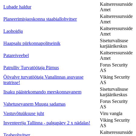
Kaitseressursside
Lubade haldur
Amet
Kaitseressursside
Planeerimisjaoskonna staabiallohvitser
Amet
Kaitseressursside
Laohoidja
Amet
Siseturvalisuse
Haapsalu piirkonnapolitseinik
karjäärikeskus
Kaitseressursside
Patareiveebel
Amet
Forus Security
Patrulliv Turvatöötaja Pärnus
AS
Öövalve turvatöötaja Vanalinnas asuvasse
Viking Security
teatrisse!
AS
Siseturvalisuse
Iisaku päästekomando meeskonnavanem
karjäärikeskus
Forus Security
Vahetusevanem Muuga sadamas
AS
Vastuvõtuüksuse juht
Viru vangla
Viking Security
Inventeerija Tallinna - palgapäev 2 x nädalas!
AS
Kaitseressursside
Teabeohvitser