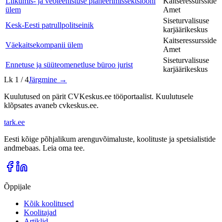
Liikumis- ja veoteenistuse planeerimissektsiooni
Kaitseressursside
ülem
Amet
Siseturvalisuse
Kesk-Eesti patrullpolitseinik
karjäärikeskus
Kaitseressursside
Väekaitsekompanii ülem
Amet
Siseturvalisuse
Ennetuse ja süüteomenetluse büroo jurist
karjäärikeskus
Lk
1
/
4
Järgmine →
Kuulutused on pärit CVKeskus.ee tööportaalist. Kuulutusele
klõpsates avaneb cvkeskus.ee.
tark
.
ee
Eesti kõige põhjalikum arenguvõimaluste, koolituste ja spetsialistide
andmebaas. Leia oma tee.
Õppijale
Kõik koolitused
Koolitajad
Artiklid