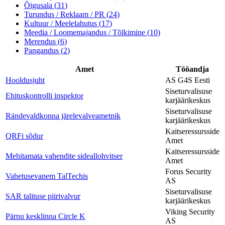
Õigusala
(
31
)
Turundus / Reklaam / PR
(
24
)
Kultuur / Meelelahutus
(
17
)
Meedia / Loomemajandus / Tõlkimine
(
10
)
Merendus
(
6
)
Pangandus
(
2
)
Amet
Tööandja
Hooldusjuht
AS G4S Eesti
Siseturvalisuse
Ehituskontrolli inspektor
karjäärikeskus
Siseturvalisuse
Rändevaldkonna järelevalveametnik
karjäärikeskus
Kaitseressursside
QRFi sõdur
Amet
Kaitseressursside
Mehitamata vahendite sideallohvitser
Amet
Forus Security
Vahetusevanem TalTechis
AS
Siseturvalisuse
SAR talituse piirivalvur
karjäärikeskus
Viking Security
Pärnu kesklinna Circle K
AS