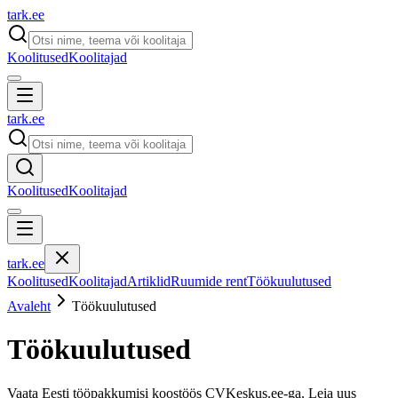
tark
.
ee
Koolitused
Koolitajad
tark
.
ee
Koolitused
Koolitajad
tark
.
ee
Koolitused
Koolitajad
Artiklid
Ruumide rent
Töökuulutused
Avaleht
Töökuulutused
Töökuulutused
Vaata Eesti tööpakkumisi koostöös CVKeskus.ee-ga. Leia uus