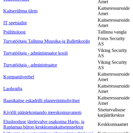
Amet
Kaitseressursside
Kaitserühma ülem
Amet
Kaitseressursside
IT spetsialist
Amet
Psühholoog
Tallinna vangla
Forus Security
Turvatöötaja Tallinna Muusika-ja Balletikoolis
AS
Viking Security
Turvatöötaja - administraator kooli
AS
Viking Security
Turvatöötaja - administraator
AS
Kaitseressursside
Kompaniiveebel
Amet
Kaitseressursside
Laohoidja
Amet
Kaitseressursside
Baasikaitse eskadrilli planeerimisohvitser
Amet
Siseturvalisuse
Kiviõli päästekomando meeskonnavanem
karjäärikeskus
Eluslooduse järelevalve osakonna Harju- ja
Keskkonnaamet
Raplamaa büroo keskkonnakaitseinspektor