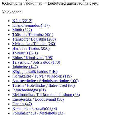
töökoht oma valdkonnas — kuulutused uuenevad iga päev.
Valdkonnad
Kõik (
2212
)
Klienditeenindus
(
717
)
Müük
(
522
)
Tööstus / Tootmine
(
451
)
Transport / Logistika
(
268
)
Mehaanika / Tehnika
(
260
)
Haridus / Teadus
(
256
)
Toitlustus
(
241
)
Ehitus / Kinnisvara
(
198
)
Tervishoid / Sotsiaaltöö
(
173
)
Juhtimine
(
147
)
Riigi- ja avalik haldus
(
146
)
Korrakaitse / Turva / Julgeolek
(
119
)
Assisteerimine / Administreerimine
(
100
)
Turism / Hotellindus / Iluteenused
(
80
)
Infotehnoloogia
(
61
)
Elektroonika / Telekommunikatsioon
(
58
)
Energeetika / Loodusvarad
(
50
)
Finants
(
47
)
Koolitus / Personalitöö
(
33
)
Põllumajandus / Metsandus
(
33
)